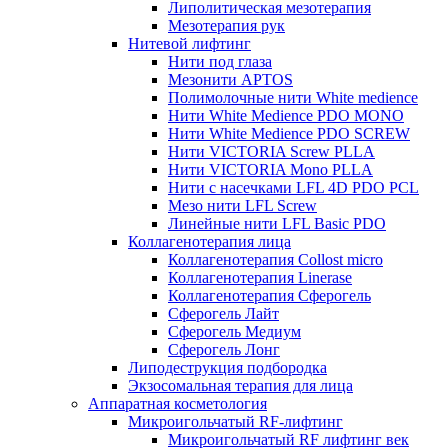
Липолитическая мезотерапия
Мезотерапия рук
Нитевой лифтинг
Нити под глаза
Мезонити APTOS
Полимолочные нити White medience
Нити White Medience PDO MONO
Нити White Medience PDO SCREW
Нити VICTORIA Screw PLLA
Нити VICTORIA Mono PLLA
Нити с насечками LFL 4D PDO PCL
Мезо нити LFL Screw
Линейные нити LFL Basic PDO
Коллагенотерапия лица
Коллагенотерапия Collost micro
Коллагенотерапия Linerase
Коллагенотерапия Сферогель
Сферогель Лайт
Сферогель Медиум
Сферогель Лонг
Липодеструкция подбородка
Экзосомальная терапия для лица
Аппаратная косметология
Микроигольчатый RF-лифтинг
Микроигольчатый RF лифтинг век