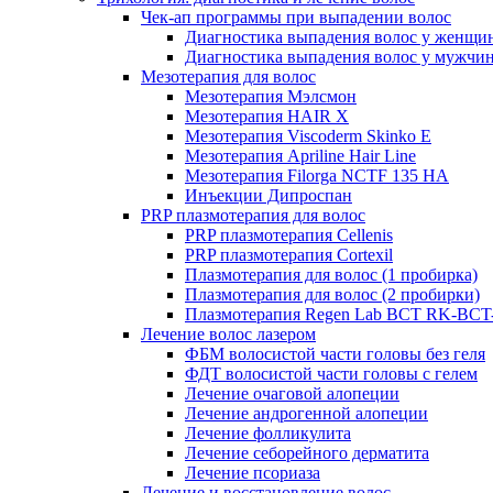
Чек-ап программы при выпадении волос
Диагностика выпадения волос у женщи
Диагностика выпадения волос у мужчи
Мезотерапия для волос
Мезотерапия Мэлсмон
Мезотерапия HAIR X
Мезотерапия Viscoderm Skinko E
Мезотерапия Apriline Hair Line
Мезотерапия Filorga NCTF 135 HA
Инъекции Дипроспан
PRP плазмотерапия для волос
PRP плазмотерапия Cellenis
PRP плазмотерапия Cortexil
Плазмотерапия для волос (1 пробирка)
Плазмотерапия для волос (2 пробирки)
Плазмотерапия Regen Lab BCT RK-BCT-
Лечение волос лазером
ФБМ волосистой части головы без геля
ФДТ волосистой части головы с гелем
Лечение очаговой алопеции
Лечение андрогенной алопеции
Лечение фолликулита
Лечение себорейного дерматита
Лечение псориаза
Лечение и восстановление волос