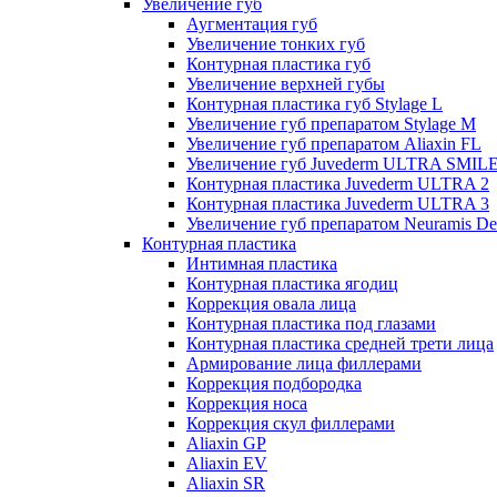
Увеличение губ
Аугментация губ
Увеличение тонких губ
Контурная пластика губ
Увеличение верхней губы
Контурная пластика губ Stylage L
Увеличение губ препаратом Stylage M
Увеличение губ препаратом Aliaxin FL
Увеличение губ Juvederm ULTRA SMIL
Контурная пластика Juvederm ULTRA 2
Контурная пластика Juvederm ULTRA 3
Увеличение губ препаратом Neuramis De
Контурная пластика
Интимная пластика
Контурная пластика ягодиц
Коррекция овала лица
Контурная пластика под глазами
Контурная пластика средней трети лица
Армирование лица филлерами
Коррекция подбородка
Коррекция носа
Коррекция скул филлерами
Aliaxin GP
Aliaxin EV
Aliaxin SR