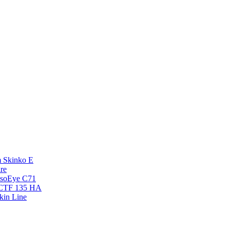
 Skinko E
re
esoEye С71
NCTF 135 HA
kin Line