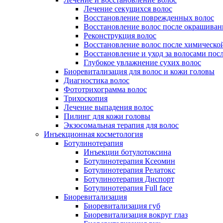
Лечение секущихся волос
Восстановление поврежденных волос
Восстановление волос после окрашиван
Реконструкция волос
Восстановление волос после химическо
Восстановление и уход за волосами пос
Глубокое увлажнение сухих волос
Биоревитализация для волос и кожи головы
Диагностика волос
Фототрихограмма волос
Трихоскопия
Лечение выпадения волос
Пилинг для кожи головы
Экзосомальная терапия для волос
Инъекционная косметология
Ботулинотерапия
Инъекции ботулотоксина
Ботулинотерапия Ксеомин
Ботулинотерапия Релатокс
Ботулинотерапия Диспорт
Ботулинотерапия Full face
Биоревитализация
Биоревитализация губ
Биоревитализация вокруг глаз