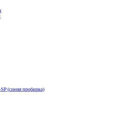
н
н
SP (синяя пробирка)