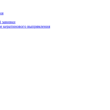
ия
й завивки
ле кератинового выпрямления