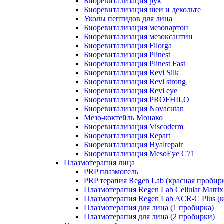
Биоревитализация рук
Биоревитализация шеи и декольте
Уколы пептидов для лица
Биоревитализация мезовартон
Биоревитализация мезоксантин
Биоревитализация Filorga
Биоревитализация Plinest
Биоревитализация Plinest Fast
Биоревитализация Revi Silk
Биоревитализация Revi strong
Биоревитализация Revi eye
Биоревитализация PROFHILO
Биоревитализация Novacutan
Мезо-коктейль Монако
Биоревитализация Viscoderm
Биоревитализация Repart
Биоревитализация Hyalrepair
Биоревитализация MesoEye C71
Плазмотерапия лица
PRP плазмогель
PRP терапия Regen Lab (красная пробир
Плазмотерапия Regen Lab Cellular Matrix
Плазмотерапия Regen Lab ACR-C Plus (к
Плазмотерапия для лица (1 пробирка)
Плазмотерапия для лица (2 пробирки)