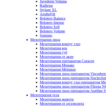
Juvederm Voluma
Radiesse
Stylage XL
AestheFill
Belotero Balance
Belotero Intense
Belotero Soft
Belotero Volume
Soprano
Мезотерапия лица
Мезотерапия вокруг глаз
Мезотерапия век
Мезотерапия губ
Мезотерапия от акне
Мезотерапия препаратом Curacen
Мезотерапия Монако
Мезотерапия Melsmon
Мезотерапия лица препаратом Viscoderm
Мезотерапия лица препаратом NucleoSpi
Мезотерапия вокруг глаз препаратом M
Мезотерапия лица препаратом Filorga 
Мезотерапия лица препаратом Apriline S
Мезотерапия тела
Мезотерапия живота
Мезотерапия от целлюлита