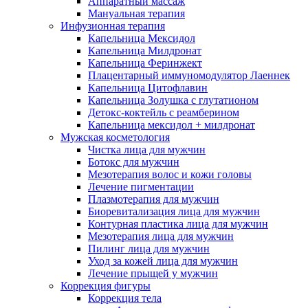
Аппаратный массаж
Мануальная терапия
Инфузионная терапия
Капельница Мексидол
Капельница Милдронат
Капельница Феринжект
Плацентарный иммуномодулятор Лаеннек
Капельница Цитофлавин
Капельница Золушка с глутатионом
Детокс-коктейль с реамберином
Капельница мексидол + милдронат
Мужская косметология
Чистка лица для мужчин
Ботокс для мужчин
Мезотерапия волос и кожи головы
Лечение пигментации
Плазмотерапия для мужчин
Биоревитализация лица для мужчин
Контурная пластика лица для мужчин
Мезотерапия лица для мужчин
Пилинг лица для мужчин
Уход за кожей лица для мужчин
Лечение прыщей у мужчин
Коррекция фигуры
Коррекция тела