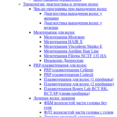
Трихология: диагностика и лечение волос
Чек-ап программы при выпадении волос
Диагностика выпадения волос у
женщин
Диагностика выпадения волос у
мужчин
Мезотерапия для волос
Мезотерапия Мэлсмон
Мезотерапия HAIR X
Мезотерапия Viscoderm Skinko E
Мезотерапия Apriline Hair Line
Мезотерапия Filorga NCTF 135 HA
Инъекции Дипроспан
PRP плазмотерапия для волос
PRP плазмотерапия Cellenis
PRP плазмотерапия Cortexil
Плазмотерапия для волос (1 пробирка)
Плазмотерапия для волос (2 пробирки)
Плазмотерапия Regen Lab BCT RK-
BCT-SP (синяя пробирка)
Лечение волос лазером
ФБМ волосистой части головы без
геля
ФДТ волосистой части головы с гелем
Лечение очаговой алопеции