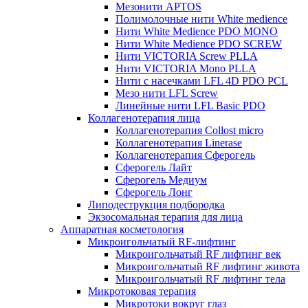
Мезонити APTOS
Полимолочные нити White medience
Нити White Medience PDO MONO
Нити White Medience PDO SCREW
Нити VICTORIA Screw PLLA
Нити VICTORIA Mono PLLA
Нити с насечками LFL 4D PDO PCL
Мезо нити LFL Screw
Линейные нити LFL Basic PDO
Коллагенотерапия лица
Коллагенотерапия Collost micro
Коллагенотерапия Linerase
Коллагенотерапия Сферогель
Сферогель Лайт
Сферогель Медиум
Сферогель Лонг
Липодеструкция подбородка
Экзосомальная терапия для лица
Аппаратная косметология
Микроигольчатый RF-лифтинг
Микроигольчатый RF лифтинг век
Микроигольчатый RF лифтинг живота
Микроигольчатый RF лифтинг тела
Микротоковая терапия
Микротоки вокруг глаз