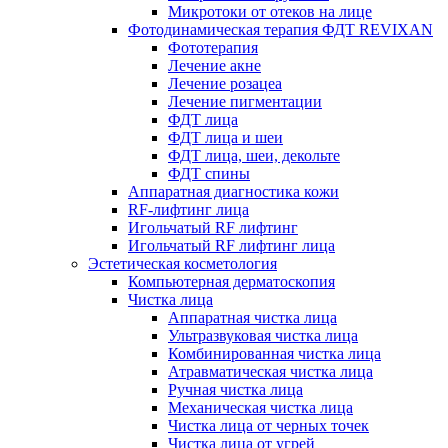
Микротоки от отеков на лице
Фотодинамическая терапия ФДТ REVIXAN
Фототерапия
Лечение акне
Лечение розацеа
Лечение пигментации
ФДТ лица
ФДТ лица и шеи
ФДТ лица, шеи, декольте
ФДТ спины
Аппаратная диагностика кожи
RF-лифтинг лица
Игольчатый RF лифтинг
Игольчатый RF лифтинг лица
Эстетическая косметология
Компьютерная дерматоскопия
Чистка лица
Аппаратная чистка лица
Ультразвуковая чистка лица
Комбинированная чистка лица
Атравматическая чистка лица
Ручная чистка лица
Механическая чистка лица
Чистка лица от черных точек
Чистка лица от угрей