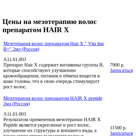
Цены на мезотерапию волос
препаратом HAIR X
Мезотерапия волос препаратом Hair X " Vita line
B+" 2мл (Россия)
А11.01.003
Препарат Hair X содержит витамины группы В,
7900 р.
которые способствуют улучшению
Записаться
кровообращения, питания и обмена веществ в
коже головы, что в свою очередь стимулирует
рост волос.
Мезотерапия волос препаратом HAIR X peptide
2мл (Россия)
А11.01.003
Результатом применения мезотерапии HAIR X
Peptide является укрепление и рост волос,
11500 р.
улучшение их структуры и внешнего вида, а
Записаться
также уменьшение выпадения волос и