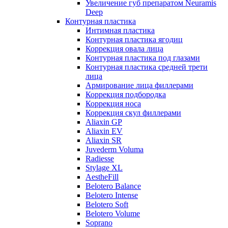
Увеличение губ препаратом Neuramis
Deep
Контурная пластика
Интимная пластика
Контурная пластика ягодиц
Коррекция овала лица
Контурная пластика под глазами
Контурная пластика средней трети
лица
Армирование лица филлерами
Коррекция подбородка
Коррекция носа
Коррекция скул филлерами
Aliaxin GP
Aliaxin EV
Aliaxin SR
Juvederm Voluma
Radiesse
Stylage XL
AestheFill
Belotero Balance
Belotero Intense
Belotero Soft
Belotero Volume
Soprano