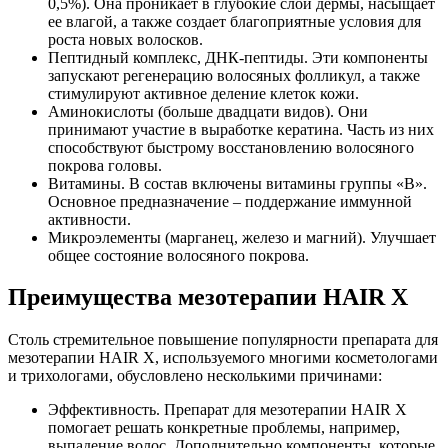
0,5%). Она проникает в глубокие слои дермы, насыщает
ее влагой, а также создает благоприятные условия для
роста новых волосков.
Пептидный комплекс, ДНК-пептиды. Эти компоненты
запускают регенерацию волосяных фолликул, а также
стимулируют активное деление клеток кожи.
Аминокислоты (больше двадцати видов). Они
принимают участие в выработке кератина. Часть из них
способствуют быстрому восстановлению волосяного
покрова головы.
Витамины. В состав включены витамины группы «В».
Основное предназначение – поддержание иммунной
активности.
Микроэлементы (марганец, железо и магний). Улучшает
общее состояние волосяного покрова.
Преимущества мезотерапии HAIR X
Столь стремительное повышение популярности препарата для
мезотерапии HAIR X, используемого многими косметологами
и трихологами, обусловлено несколькими причинами:
Эффективность. Препарат для мезотерапии HAIR X
помогает решать конкретные проблемы, например,
выпадение волос. Дополнительно компоненты, которые