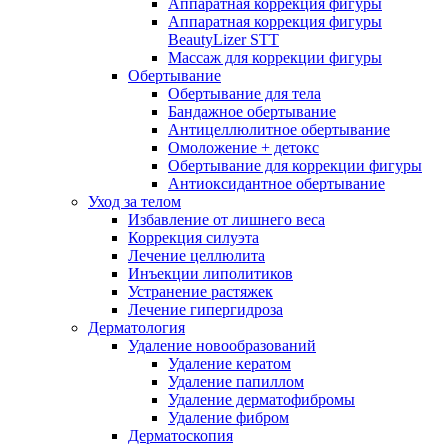
Аппаратная коррекция фигуры
Аппаратная коррекция фигуры
BeautyLizer STT
Массаж для коррекции фигуры
Обертывание
Обертывание для тела
Бандажное обертывание
Антицеллюлитное обертывание
Омоложение + детокс
Обертывание для коррекции фигуры
Антиоксидантное обертывание
Уход за телом
Избавление от лишнего веса
Коррекция силуэта
Лечение целлюлита
Инъекции липолитиков
Устранение растяжек
Лечение гипергидроза
Дерматология
Удаление новообразований
Удаление кератом
Удаление папиллом
Удаление дерматофибромы
Удаление фибром
Дерматоскопия