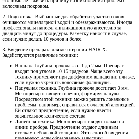
это помогает выявить причину возникновения проблем с
волосяным покровом.
2. Подготовка. Выбранные для обработки участки головы
очищаются мицеллярной водой и обеззараживаются. Иногда
профессионалы наносят аппликационную анестезию за
двадцать минут до процедуры. Разметку наносят в случае,
если нужно делать 10 уколов и более.
3. Введение препарата для мезотерапии HAIR X.
Задействуются различные техники:
Наппаж. Глубина прокола – от 1 до 2 мм. Препарат
вводят под углом в 10-15 градусов. Чаще всего эту
технику применяют при диффузном выпадении или же,
если нужно укрепить волосяные фолликулы.
Папульная техника. Глубина прокола достигает 3 мм.
Мезопрепарат вводят точечно, формируя папулы.
Посредством этой техники можно решить локальные
проблемы, например, справиться с очаговой алопецией.
Ей отдают предпочтение, если нужно ввести
значительное количество состава.
Линейная техника. Мезопрепарат вводят только по
линии пробора. Предпочтение отдают длинным
иголкам небольшой толщины. Этот способ введения
применяют, если образовались залысины.