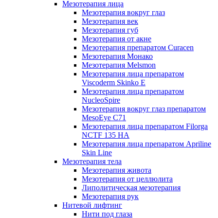
Мезотерапия лица
Мезотерапия вокруг глаз
Мезотерапия век
Мезотерапия губ
Мезотерапия от акне
Мезотерапия препаратом Curacen
Мезотерапия Монако
Мезотерапия Melsmon
Мезотерапия лица препаратом
Viscoderm Skinko E
Мезотерапия лица препаратом
NucleoSpire
Мезотерапия вокруг глаз препаратом
MesoEye С71
Мезотерапия лица препаратом Filorga
NCTF 135 HA
Мезотерапия лица препаратом Apriline
Skin Line
Мезотерапия тела
Мезотерапия живота
Мезотерапия от целлюлита
Липолитическая мезотерапия
Мезотерапия рук
Нитевой лифтинг
Нити под глаза