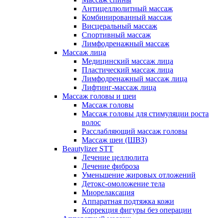
Антицеллюлитный массаж
Комбинированный массаж
Висцеральный массаж
Спортивный массаж
Лимфодренажный массаж
Массаж лица
Медицинский массаж лица
Пластический массаж лица
Лимфодренажный массаж лица
Лифтинг-массаж лица
Массаж головы и шеи
Массаж головы
Массаж головы для стимуляции роста
волос
Расслабляющий массаж головы
Массаж шеи (ШВЗ)
Beautylizer STT
Лечение целлюлита
Лечение фиброза
Уменьшение жировых отложений
Детокс-омоложение тела
Миорелаксация
Аппаратная подтяжка кожи
Коррекция фигуры без операции