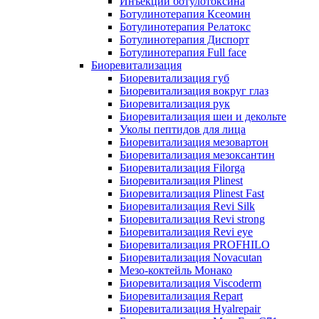
Инъекции ботулотоксина
Ботулинотерапия Ксеомин
Ботулинотерапия Релатокс
Ботулинотерапия Диспорт
Ботулинотерапия Full face
Биоревитализация
Биоревитализация губ
Биоревитализация вокруг глаз
Биоревитализация рук
Биоревитализация шеи и декольте
Уколы пептидов для лица
Биоревитализация мезовартон
Биоревитализация мезоксантин
Биоревитализация Filorga
Биоревитализация Plinest
Биоревитализация Plinest Fast
Биоревитализация Revi Silk
Биоревитализация Revi strong
Биоревитализация Revi eye
Биоревитализация PROFHILO
Биоревитализация Novacutan
Мезо-коктейль Монако
Биоревитализация Viscoderm
Биоревитализация Repart
Биоревитализация Hyalrepair