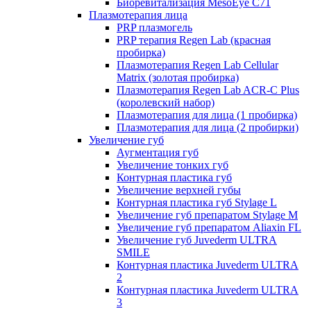
Биоревитализация MesoEye C71
Плазмотерапия лица
PRP плазмогель
PRP терапия Regen Lab (красная
пробирка)
Плазмотерапия Regen Lab Cellular
Matrix (золотая пробирка)
Плазмотерапия Regen Lab ACR-C Plus
(королевский набор)
Плазмотерапия для лица (1 пробирка)
Плазмотерапия для лица (2 пробирки)
Увеличение губ
Аугментация губ
Увеличение тонких губ
Контурная пластика губ
Увеличение верхней губы
Контурная пластика губ Stylage L
Увеличение губ препаратом Stylage M
Увеличение губ препаратом Aliaxin FL
Увеличение губ Juvederm ULTRA
SMILE
Контурная пластика Juvederm ULTRA
2
Контурная пластика Juvederm ULTRA
3