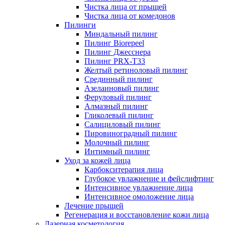
Чистка лица от прыщей
Чистка лица от комедонов
Пилинги
Миндальный пилинг
Пилинг Biorepeel
Пилинг Джесснера
Пилинг PRX-T33
Желтый ретиноловый пилинг
Срединный пилинг
Азелаиновый пилинг
Феруловый пилинг
Алмазный пилинг
Гликолевый пилинг
Салициловый пилинг
Пировиноградный пилинг
Молочный пилинг
Интимный пилинг
Уход за кожей лица
Карбокситерапия лица
Глубокое увлажнение и фейслифтинг
Интенсивное увлажнение лица
Интенсивное омоложение лица
Лечение прыщей
Регенерация и восстановление кожи лица
Лазерная косметология