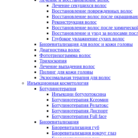
Лечение секущихся волос
Восстановление поврежденных волос
Восстановление волос после окрашиван
Реконструкция волос
Восстановление волос после химическо
Восстановление и уход за волосами пос
Глубокое увлажнение сухих волос
Биоревитализация для волос и кожи головы
Диагностика волос
Фототрихограмма волос
Трихоскопия
Лечение выпадения волос
Пилинг для кожи головы
Экзосомальная терапия для волос
Инъекционная косметология
Ботулинотерапия
Инъекции ботулотоксина
Ботулинотерапия Ксеомин
Ботулинотерапия Релатокс
Ботулинотерапия Диспорт
Ботулинотерапия Full face
Биоревитализация
Биоревитализация губ
Биоревитализация вокруг глаз