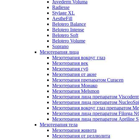
Juvederm Voluma
Radiesse
Stylage XL
AestheFill
Belotero Balance
Belotero Intense
Belotero Soft
Belotero Volume
Soprano
Мезотерапия лица
Мезотерапия вокруг глаз
Мезотерапия век
Мезотерапия губ
Мезотерапия от акне
Мезотерапия препаратом Curacen
Мезотерапия Монако
Мезотерапия Melsmon
Мезотерапия лица препаратом Viscoderm
Мезотерапия лица препаратом NucleoSpi
Мезотерапия вокруг глаз препаратом M
Мезотерапия лица препаратом Filorga 
Мезотерапия лица препаратом Apriline S
Мезотерапия тела
Мезотерапия живота
Мезотерапия от целлюлита