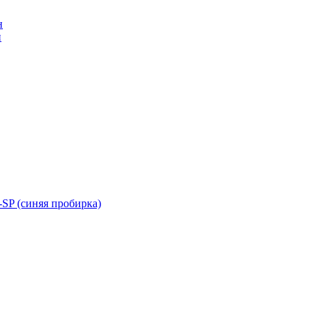
н
н
SP (синяя пробирка)