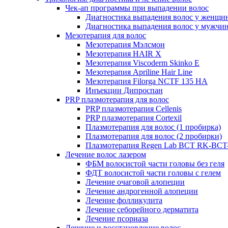
Чек-ап программы при выпадении волос
Диагностика выпадения волос у женщи
Диагностика выпадения волос у мужчи
Мезотерапия для волос
Мезотерапия Мэлсмон
Мезотерапия HAIR X
Мезотерапия Viscoderm Skinko E
Мезотерапия Apriline Hair Line
Мезотерапия Filorga NCTF 135 HA
Инъекции Дипроспан
PRP плазмотерапия для волос
PRP плазмотерапия Cellenis
PRP плазмотерапия Cortexil
Плазмотерапия для волос (1 пробирка)
Плазмотерапия для волос (2 пробирки)
Плазмотерапия Regen Lab BCT RK-BCT-
Лечение волос лазером
ФБМ волосистой части головы без геля
ФДТ волосистой части головы с гелем
Лечение очаговой алопеции
Лечение андрогенной алопеции
Лечение фолликулита
Лечение себорейного дерматита
Лечение псориаза
Лечение и восстановление волос