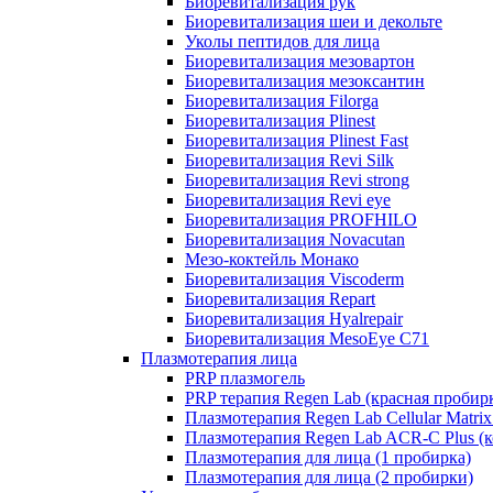
Биоревитализация рук
Биоревитализация шеи и декольте
Уколы пептидов для лица
Биоревитализация мезовартон
Биоревитализация мезоксантин
Биоревитализация Filorga
Биоревитализация Plinest
Биоревитализация Plinest Fast
Биоревитализация Revi Silk
Биоревитализация Revi strong
Биоревитализация Revi eye
Биоревитализация PROFHILO
Биоревитализация Novacutan
Мезо-коктейль Монако
Биоревитализация Viscoderm
Биоревитализация Repart
Биоревитализация Hyalrepair
Биоревитализация MesoEye C71
Плазмотерапия лица
PRP плазмогель
PRP терапия Regen Lab (красная пробир
Плазмотерапия Regen Lab Cellular Matrix
Плазмотерапия Regen Lab ACR-C Plus (к
Плазмотерапия для лица (1 пробирка)
Плазмотерапия для лица (2 пробирки)