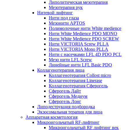
Липолитическая мезотерапия
Мезотерапия рук
Нитевой лифтинг
Нити под глаза
Мезонити APTOS
Полимолочные нити White medience
Нити White Medience PDO MONO
Нити White Medience PDO SCREW
Нити VICTORIA Screw PLLA
Нити VICTORIA Mono PLLA
Нити с насечками LFL 4D PDO PCL
Мезо нити LFL Screw
Линейные нити LFL Basic PDO
Коллагенотерапия лица
Коллагенотерапия Collost micro
Коллагенотерапия Linerase
Коллагенотерапия Сферогель
Сферогель Лайт
Сферогель Медиум
Сферогель Лонг
Липодеструкция подбородка
Экзосомальная терапия для лица
Аппаратная косметология
Микроигольчатый RF-лифтинг
Микроигольчатый RF лифтинг век