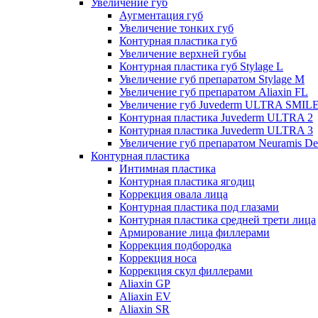
Увеличение губ
Аугментация губ
Увеличение тонких губ
Контурная пластика губ
Увеличение верхней губы
Контурная пластика губ Stylage L
Увеличение губ препаратом Stylage M
Увеличение губ препаратом Aliaxin FL
Увеличение губ Juvederm ULTRA SMIL
Контурная пластика Juvederm ULTRA 2
Контурная пластика Juvederm ULTRA 3
Увеличение губ препаратом Neuramis De
Контурная пластика
Интимная пластика
Контурная пластика ягодиц
Коррекция овала лица
Контурная пластика под глазами
Контурная пластика средней трети лица
Армирование лица филлерами
Коррекция подбородка
Коррекция носа
Коррекция скул филлерами
Aliaxin GP
Aliaxin EV
Aliaxin SR