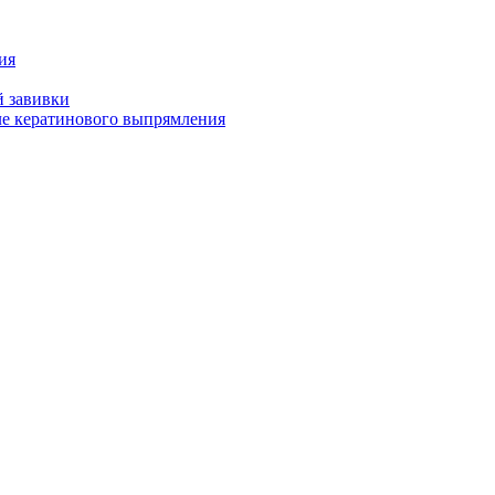
ия
й завивки
ле кератинового выпрямления