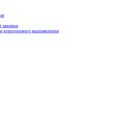
ия
й завивки
ле кератинового выпрямления