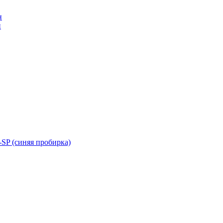
н
н
SP (синяя пробирка)