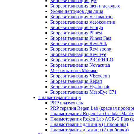
Биоревитализация рук
Биоревитализация шеи и декольте
Уколы пептидов для лица
Биоревитализация мезовартон
Биоревитализация мезоксантин
Биоревитализация Filorga
Биоревитализация Plinest
Биоревитализация Plinest Fast
Биоревитализация Revi Silk
Биоревитализация Revi strong
Биоревитализация Revi eye
Биоревитализация PROFHILO
Биоревитализация Novacutan
Мезо-коктейль Монако
Биоревитализация Viscoderm
Биоревитализация Repart
Биоревитализация Hyalrepair
Биоревитализация MesoEye C71
Плазмотерапия лица
PRP плазмогель
PRP терапия Regen Lab (красная пробир
Плазмотерапия Regen Lab Cellular Matrix
Плазмотерапия Regen Lab ACR-C Plus (к
Плазмотерапия для лица (1 пробирка)
Плазмотерапия для лица (2 пробирки)