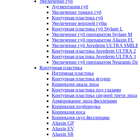
Увеличение губ
Аугментация губ
Увеличение тонких губ
Контурная пластика губ
Увеличение верхней губы
Контурная пластика губ Stylage L
Увеличение губ препаратом Stylage M
Увеличение губ препаратом Aliaxin FL
Увеличение губ Juvederm ULTRA SMIL
Контурная пластика Juvederm ULTRA 2
Контурная пластика Juvederm ULTRA 3
Увеличение губ препаратом Neuramis De
Контурная пластика
Интимная пластика
Контурная пластика ягодиц
Коррекция овала лица
Контурная пластика под глазами
Контурная пластика средней трети лица
Армирование лица филлерами
Коррекция подбородка
Коррекция носа
Коррекция скул филлерами
Aliaxin GP
Aliaxin EV
Aliaxin SR