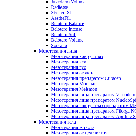
Juvederm Voluma
Radiesse
Stylage XL
AestheFill
Belotero Balance
Belotero Intense
Belotero Soft
Belotero Volume
Soprano
Мезотерапия лица
Мезотерапия вокруг глаз
Мезотерапия век
Мезотерапия губ
Мезотерапия от акне
Мезотерапия препаратом Curacen
Мезотерапия Монако
Мезотерапия Melsmon
Мезотерапия лица препаратом Viscoderm
Мезотерапия лица препаратом NucleoSpi
Мезотерапия вокруг глаз препаратом M
Мезотерапия лица препаратом Filorga 
Мезотерапия лица препаратом Apriline S
Мезотерапия тела
Мезотерапия живота
Мезотерапия от целлюлита