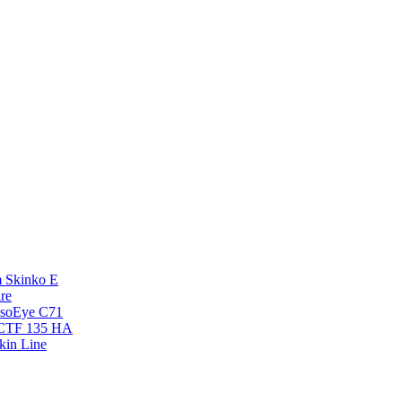
 Skinko E
re
esoEye С71
NCTF 135 HA
kin Line