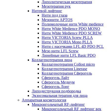
Липолитическая мезотерапия
Мезотерапия рук
Нитевой лифтинг
Нити под глаза
Мезонити APTOS
Полимолочные нити White medience
Нити White Medience PDO MONO
Нити White Medience PDO SCREW
Нити VICTORIA Screw PLLA
Нити VICTORIA Mono PLLA
Нити с насечками LFL 4D PDO PCL
Мезо нити LFL Screw
Линейные нити LFL Basic PDO
Коллагенотерапия лица
Коллагенотерапия Collost micro
Коллагенотерапия Linerase
Коллагенотерапия Сферогель
Сферогель Лайт
Сферогель Медиум
Сферогель Лонг
Липодеструкция подбородка
Экзосомальная терапия для лица
Аппаратная косметология
Микроигольчатый RF-лифтинг
Микроигольчатый RF лифтинг век