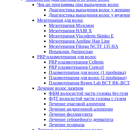
Чек-ап программы при выпадении волос
Диагностика выпадения волос у женщи
Диагностика выпадения волос у мужчи
Мезотерапия для волос
Мезотерапия Мэлсмон
Мезотерапия HAIR X
Мезотерапия Viscoderm Skinko E
Мезотерапия Apriline Hair Line
Мезотерапия Filorga NCTF 135 HA
Инъекции Дипроспан
PRP плазмотерапия для волос
PRP плазмотерапия Cellenis
PRP плазмотерапия Cortexil
Плазмотерапия для волос (1 пробирка)
Плазмотерапия для волос (2 пробирки)
Плазмотерапия Regen Lab BCT RK-BCT-
Лечение волос лазером
ФБМ волосистой части головы без геля
ФДТ волосистой части головы с гелем
Лечение очаговой алопеции
Лечение андрогенной алопеции
Лечение фолликулита
Лечение себорейного дерматита
Лечение псориаза
Лечение и восстановление волос