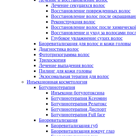
Лечение секущихся волос
Восстановление поврежденных волос
Восстановление волос после окрашиван
Реконструкция волос
Восстановление волос после химическо
Восстановление и уход за волосами пос
Глубокое увлажнение сухих волос
Биоревитализация для волос и кожи головы
Диагностика волос
Фототрихограмма волос
Трихоскопия
Лечение выпадения волос
Пилинг для кожи головы
Экзосомальная терапия для волос
Инъекционная косметология
Ботулинотерапия
Инъекции ботулотоксина
Ботулинотерапия Ксеомин
Ботулинотерапия Релатокс
Ботулинотерапия Диспорт
Ботулинотерапия Full face
Биоревитализация
Биоревитализация губ
Биоревитализация вокруг глаз