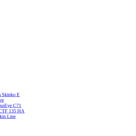
 Skinko E
re
esoEye С71
NCTF 135 HA
kin Line