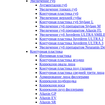
Увеличение губ
Аугментация губ
Увеличение тонких губ
Контурная пластика губ
Увеличение верхней губы
Контурная пластика губ Stylage L
Увеличение губ препаратом Stylage M
Увеличение губ препаратом Aliaxin FL
Увеличение губ Juvederm ULTRA SMIL
Контурная пластика Juvederm ULTRA 2
Контурная пластика Juvederm ULTRA 3
Увеличение губ препаратом Neuramis De
Контурная пластика
Интимная пластика
Контурная пластика ягодиц
Коррекция овала лица
Контурная пластика под глазами
Контурная пластика средней трети лица
Армирование лица филлерами
Коррекция подбородка
Коррекция носа
Коррекция скул филлерами
Aliaxin GP
Aliaxin EV
Aliaxin SR