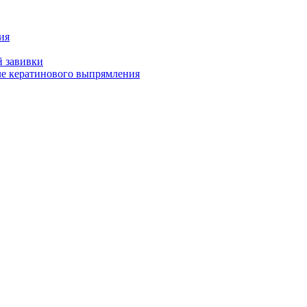
ия
й завивки
ле кератинового выпрямления