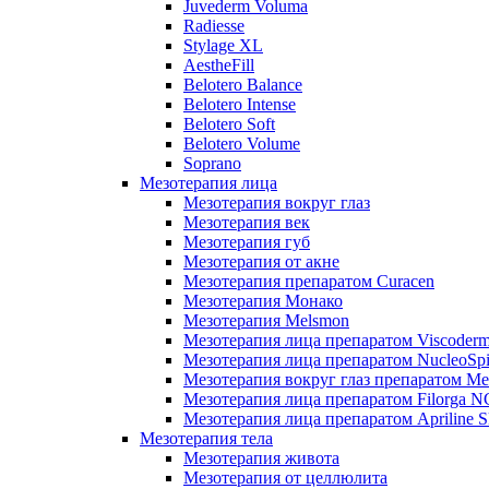
Juvederm Voluma
Radiesse
Stylage XL
AestheFill
Belotero Balance
Belotero Intense
Belotero Soft
Belotero Volume
Soprano
Мезотерапия лица
Мезотерапия вокруг глаз
Мезотерапия век
Мезотерапия губ
Мезотерапия от акне
Мезотерапия препаратом Curacen
Мезотерапия Монако
Мезотерапия Melsmon
Мезотерапия лица препаратом Viscoderm
Мезотерапия лица препаратом NucleoSpi
Мезотерапия вокруг глаз препаратом M
Мезотерапия лица препаратом Filorga 
Мезотерапия лица препаратом Apriline S
Мезотерапия тела
Мезотерапия живота
Мезотерапия от целлюлита