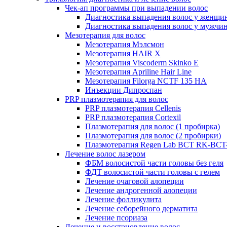
Чек-ап программы при выпадении волос
Диагностика выпадения волос у женщи
Диагностика выпадения волос у мужчи
Мезотерапия для волос
Мезотерапия Мэлсмон
Мезотерапия HAIR X
Мезотерапия Viscoderm Skinko E
Мезотерапия Apriline Hair Line
Мезотерапия Filorga NCTF 135 HA
Инъекции Дипроспан
PRP плазмотерапия для волос
PRP плазмотерапия Cellenis
PRP плазмотерапия Cortexil
Плазмотерапия для волос (1 пробирка)
Плазмотерапия для волос (2 пробирки)
Плазмотерапия Regen Lab BCT RK-BCT-
Лечение волос лазером
ФБМ волосистой части головы без геля
ФДТ волосистой части головы с гелем
Лечение очаговой алопеции
Лечение андрогенной алопеции
Лечение фолликулита
Лечение себорейного дерматита
Лечение псориаза
Лечение и восстановление волос