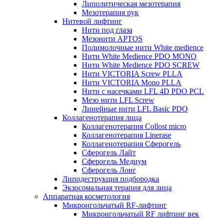
Липолитическая мезотерапия
Мезотерапия рук
Нитевой лифтинг
Нити под глаза
Мезонити APTOS
Полимолочные нити White medience
Нити White Medience PDO MONO
Нити White Medience PDO SCREW
Нити VICTORIA Screw PLLA
Нити VICTORIA Mono PLLA
Нити с насечками LFL 4D PDO PCL
Мезо нити LFL Screw
Линейные нити LFL Basic PDO
Коллагенотерапия лица
Коллагенотерапия Collost micro
Коллагенотерапия Linerase
Коллагенотерапия Сферогель
Сферогель Лайт
Сферогель Медиум
Сферогель Лонг
Липодеструкция подбородка
Экзосомальная терапия для лица
Аппаратная косметология
Микроигольчатый RF-лифтинг
Микроигольчатый RF лифтинг век