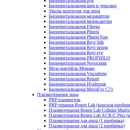
Биоревитализация рук
Биоревитализация шеи и декольте
Уколы пептидов для лица
Биоревитализация мезовартон
Биоревитализация мезоксантин
Биоревитализация Filorga
Биоревитализация Plinest
Биоревитализация Plinest Fast
Биоревитализация Revi Silk
Биоревитализация Revi strong
Биоревитализация Revi eye
Биоревитализация PROFHILO
Биоревитализация Novacutan
Мезо-коктейль Монако
Биоревитализация Viscoderm
Биоревитализация Repart
Биоревитализация Hyalrepair
Биоревитализация MesoEye C71
Плазмотерапия лица
PRP плазмогель
PRP терапия Regen Lab (красная пробир
Плазмотерапия Regen Lab Cellular Matrix
Плазмотерапия Regen Lab ACR-C Plus (к
Плазмотерапия для лица (1 пробирка)
Плазмотерапия для лица (2 пробирки)