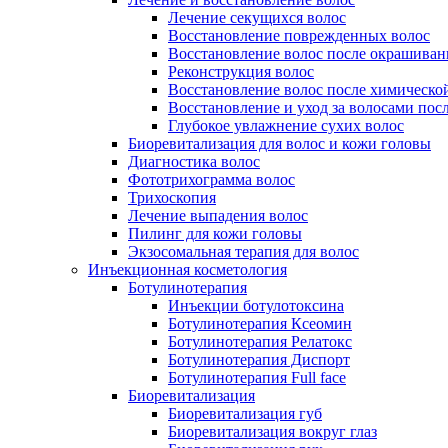
Лечение секущихся волос
Восстановление поврежденных волос
Восстановление волос после окрашиван
Реконструкция волос
Восстановление волос после химическо
Восстановление и уход за волосами пос
Глубокое увлажнение сухих волос
Биоревитализация для волос и кожи головы
Диагностика волос
Фототрихограмма волос
Трихоскопия
Лечение выпадения волос
Пилинг для кожи головы
Экзосомальная терапия для волос
Инъекционная косметология
Ботулинотерапия
Инъекции ботулотоксина
Ботулинотерапия Ксеомин
Ботулинотерапия Релатокс
Ботулинотерапия Диспорт
Ботулинотерапия Full face
Биоревитализация
Биоревитализация губ
Биоревитализация вокруг глаз