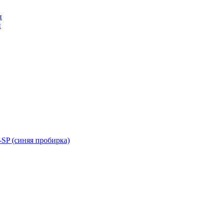
н
н
SP (синяя пробирка)