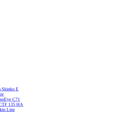
 Skinko E
re
esoEye С71
NCTF 135 HA
kin Line