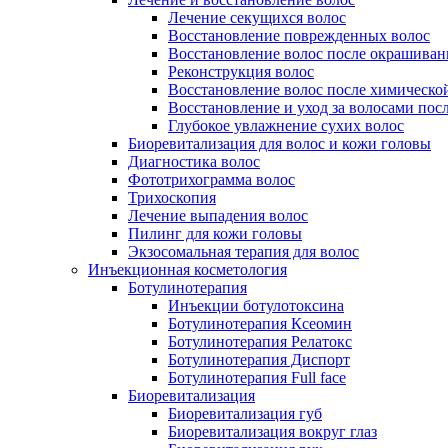
Лечение секущихся волос
Восстановление поврежденных волос
Восстановление волос после окрашиван
Реконструкция волос
Восстановление волос после химическо
Восстановление и уход за волосами пос
Глубокое увлажнение сухих волос
Биоревитализация для волос и кожи головы
Диагностика волос
Фототрихограмма волос
Трихоскопия
Лечение выпадения волос
Пилинг для кожи головы
Экзосомальная терапия для волос
Инъекционная косметология
Ботулинотерапия
Инъекции ботулотоксина
Ботулинотерапия Ксеомин
Ботулинотерапия Релатокс
Ботулинотерапия Диспорт
Ботулинотерапия Full face
Биоревитализация
Биоревитализация губ
Биоревитализация вокруг глаз