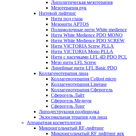
Липолитическая мезотерапия
Мезотерапия рук
Нитевой лифтинг
Нити под глаза
Мезонити APTOS
Полимолочные нити White medience
Нити White Medience PDO MONO
Нити White Medience PDO SCREW
Нити VICTORIA Screw PLLA
Нити VICTORIA Mono PLLA
Нити с насечками LFL 4D PDO PCL
Мезо нити LFL Screw
Линейные нити LFL Basic PDO
Коллагенотерапия лица
Коллагенотерапия Collost micro
Коллагенотерапия Linerase
Коллагенотерапия Сферогель
Сферогель Лайт
Сферогель Медиум
Сферогель Лонг
Липодеструкция подбородка
Экзосомальная терапия для лица
Аппаратная косметология
Микроигольчатый RF-лифтинг
Микроигольчатый RF лифтинг век