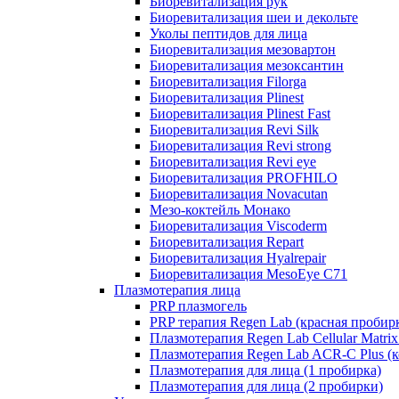
Биоревитализация рук
Биоревитализация шеи и декольте
Уколы пептидов для лица
Биоревитализация мезовартон
Биоревитализация мезоксантин
Биоревитализация Filorga
Биоревитализация Plinest
Биоревитализация Plinest Fast
Биоревитализация Revi Silk
Биоревитализация Revi strong
Биоревитализация Revi eye
Биоревитализация PROFHILO
Биоревитализация Novacutan
Мезо-коктейль Монако
Биоревитализация Viscoderm
Биоревитализация Repart
Биоревитализация Hyalrepair
Биоревитализация MesoEye C71
Плазмотерапия лица
PRP плазмогель
PRP терапия Regen Lab (красная пробир
Плазмотерапия Regen Lab Cellular Matrix
Плазмотерапия Regen Lab ACR-C Plus (к
Плазмотерапия для лица (1 пробирка)
Плазмотерапия для лица (2 пробирки)