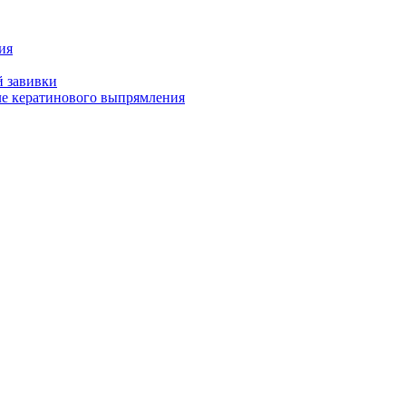
ия
й завивки
ле кератинового выпрямления