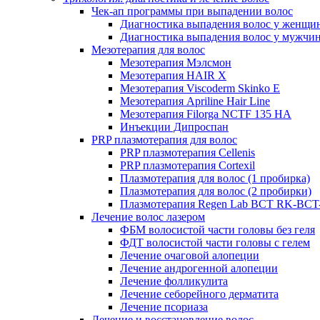
Чек-ап программы при выпадении волос
Диагностика выпадения волос у женщи
Диагностика выпадения волос у мужчи
Мезотерапия для волос
Мезотерапия Мэлсмон
Мезотерапия HAIR X
Мезотерапия Viscoderm Skinko E
Мезотерапия Apriline Hair Line
Мезотерапия Filorga NCTF 135 HA
Инъекции Дипроспан
PRP плазмотерапия для волос
PRP плазмотерапия Cellenis
PRP плазмотерапия Cortexil
Плазмотерапия для волос (1 пробирка)
Плазмотерапия для волос (2 пробирки)
Плазмотерапия Regen Lab BCT RK-BCT-
Лечение волос лазером
ФБМ волосистой части головы без геля
ФДТ волосистой части головы с гелем
Лечение очаговой алопеции
Лечение андрогенной алопеции
Лечение фолликулита
Лечение себорейного дерматита
Лечение псориаза
Лечение и восстановление волос