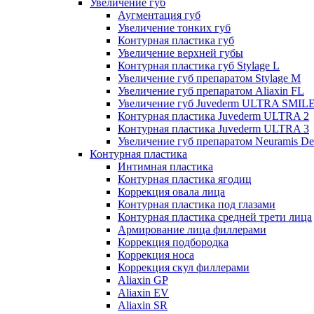
Увеличение губ
Аугментация губ
Увеличение тонких губ
Контурная пластика губ
Увеличение верхней губы
Контурная пластика губ Stylage L
Увеличение губ препаратом Stylage M
Увеличение губ препаратом Aliaxin FL
Увеличение губ Juvederm ULTRA SMIL
Контурная пластика Juvederm ULTRA 2
Контурная пластика Juvederm ULTRA 3
Увеличение губ препаратом Neuramis De
Контурная пластика
Интимная пластика
Контурная пластика ягодиц
Коррекция овала лица
Контурная пластика под глазами
Контурная пластика средней трети лица
Армирование лица филлерами
Коррекция подбородка
Коррекция носа
Коррекция скул филлерами
Aliaxin GP
Aliaxin EV
Aliaxin SR