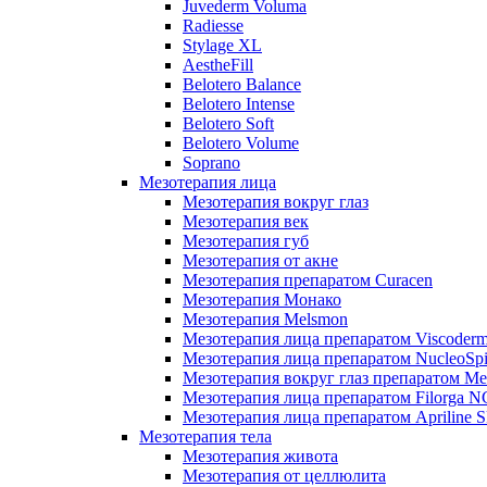
Juvederm Voluma
Radiesse
Stylage XL
AestheFill
Belotero Balance
Belotero Intense
Belotero Soft
Belotero Volume
Soprano
Мезотерапия лица
Мезотерапия вокруг глаз
Мезотерапия век
Мезотерапия губ
Мезотерапия от акне
Мезотерапия препаратом Curacen
Мезотерапия Монако
Мезотерапия Melsmon
Мезотерапия лица препаратом Viscoderm
Мезотерапия лица препаратом NucleoSpi
Мезотерапия вокруг глаз препаратом M
Мезотерапия лица препаратом Filorga 
Мезотерапия лица препаратом Apriline S
Мезотерапия тела
Мезотерапия живота
Мезотерапия от целлюлита