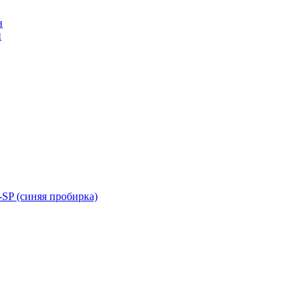
н
н
SP (синяя пробирка)