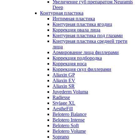
Увеличение губ препаратом Neuramis
Deep
Контурная пластика
Интимная пластика
Контурная пластика ягодиц
Коррекция овала лица
Контурная пластика под глазами
Контурная пластика средней трети
лица
Армирование лица филлерами
Коррекция подбородка
Коррекция носа
Коррекция скул филлерами
Aliaxin GP
Aliaxin EV
Aliaxin SR
Juvederm Voluma
Radiesse
Stylage XL
AestheFill
Belotero Balance
Belotero Intense
Belotero Soft
Belotero Volume
Soprano