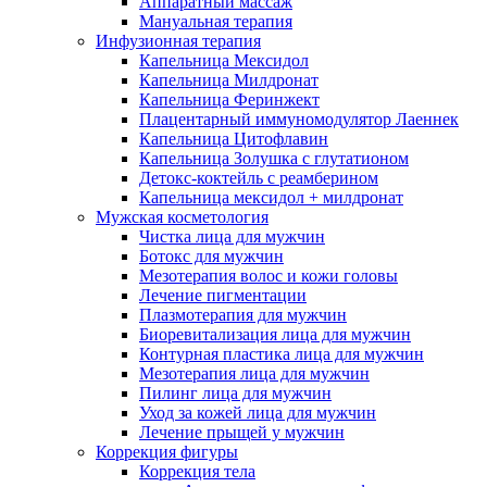
Аппаратный массаж
Мануальная терапия
Инфузионная терапия
Капельница Мексидол
Капельница Милдронат
Капельница Феринжект
Плацентарный иммуномодулятор Лаеннек
Капельница Цитофлавин
Капельница Золушка с глутатионом
Детокс-коктейль с реамберином
Капельница мексидол + милдронат
Мужская косметология
Чистка лица для мужчин
Ботокс для мужчин
Мезотерапия волос и кожи головы
Лечение пигментации
Плазмотерапия для мужчин
Биоревитализация лица для мужчин
Контурная пластика лица для мужчин
Мезотерапия лица для мужчин
Пилинг лица для мужчин
Уход за кожей лица для мужчин
Лечение прыщей у мужчин
Коррекция фигуры
Коррекция тела