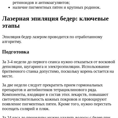
ретиноидов и антикоагулянтов;
наличие пигментных пятен и крупных родинок.
Лазерная эпиляция бедер: ключевые
этапы
Эпиляция бедер лазером проводится по отработанному
алгоритму.
Подготовка
За 3-4 недели до первого сеанса нужно отказаться от восковой
депиляции, шугаринга и электроэпиляции. Использование
бритвенного станка допустимо, поскольку корень остается на
месте.
За две недели следует прекратить прием гормональных
препаратов и антибиотиков тетрациклинового ряда.
Компоненты, входящие в состав этих лекарств, повышают
светочувствительность кожных покровов и провоцируют
появление пигментных пятен. Кроме того, нужно перестать
посещать солярий и пляж.
За 24 часа до процедуры нужно удалить волосы с бедер при