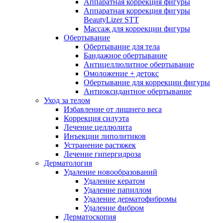
Аппаратная коррекция фигуры
Аппаратная коррекция фигуры
BeautyLizer STT
Массаж для коррекции фигуры
Обертывание
Обертывание для тела
Бандажное обертывание
Антицеллюлитное обертывание
Омоложение + детокс
Обертывание для коррекции фигуры
Антиоксидантное обертывание
Уход за телом
Избавление от лишнего веса
Коррекция силуэта
Лечение целлюлита
Инъекции липолитиков
Устранение растяжек
Лечение гипергидроза
Дерматология
Удаление новообразований
Удаление кератом
Удаление папиллом
Удаление дерматофибромы
Удаление фибром
Дерматоскопия