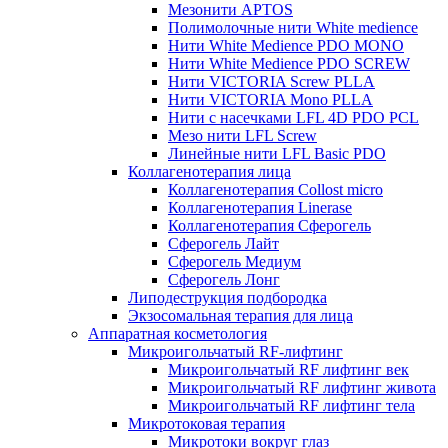
Мезонити APTOS
Полимолочные нити White medience
Нити White Medience PDO MONO
Нити White Medience PDO SCREW
Нити VICTORIA Screw PLLA
Нити VICTORIA Mono PLLA
Нити с насечками LFL 4D PDO PCL
Мезо нити LFL Screw
Линейные нити LFL Basic PDO
Коллагенотерапия лица
Коллагенотерапия Collost micro
Коллагенотерапия Linerase
Коллагенотерапия Сферогель
Сферогель Лайт
Сферогель Медиум
Сферогель Лонг
Липодеструкция подбородка
Экзосомальная терапия для лица
Аппаратная косметология
Микроигольчатый RF-лифтинг
Микроигольчатый RF лифтинг век
Микроигольчатый RF лифтинг живота
Микроигольчатый RF лифтинг тела
Микротоковая терапия
Микротоки вокруг глаз