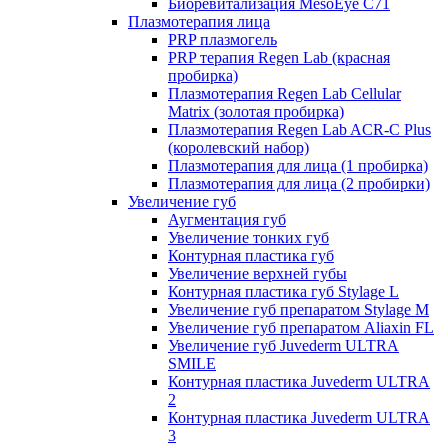
Биоревитализация MesoEye C71
Плазмотерапия лица
PRP плазмогель
PRP терапия Regen Lab (красная
пробирка)
Плазмотерапия Regen Lab Cellular
Matrix (золотая пробирка)
Плазмотерапия Regen Lab ACR-C Plus
(королевский набор)
Плазмотерапия для лица (1 пробирка)
Плазмотерапия для лица (2 пробирки)
Увеличение губ
Аугментация губ
Увеличение тонких губ
Контурная пластика губ
Увеличение верхней губы
Контурная пластика губ Stylage L
Увеличение губ препаратом Stylage M
Увеличение губ препаратом Aliaxin FL
Увеличение губ Juvederm ULTRA
SMILE
Контурная пластика Juvederm ULTRA
2
Контурная пластика Juvederm ULTRA
3