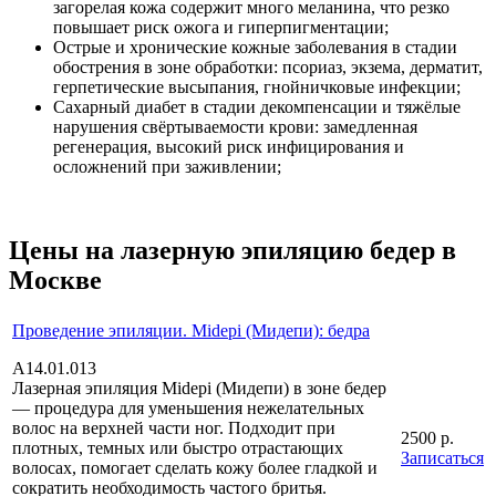
загорелая кожа содержит много меланина, что резко
повышает риск ожога и гиперпигментации;
Острые и хронические кожные заболевания в стадии
обострения в зоне обработки: псориаз, экзема, дерматит,
герпетические высыпания, гнойничковые инфекции;
Сахарный диабет в стадии декомпенсации и тяжёлые
нарушения свёртываемости крови: замедленная
регенерация, высокий риск инфицирования и
осложнений при заживлении;
Цены на лазерную эпиляцию бедер в
Москве
Проведение эпиляции. Midepi (Мидепи): бедра
А14.01.013
Лазерная эпиляция Midepi (Мидепи) в зоне бедер
— процедура для уменьшения нежелательных
волос на верхней части ног. Подходит при
2500 р.
плотных, темных или быстро отрастающих
Записаться
волосах, помогает сделать кожу более гладкой и
сократить необходимость частого бритья.