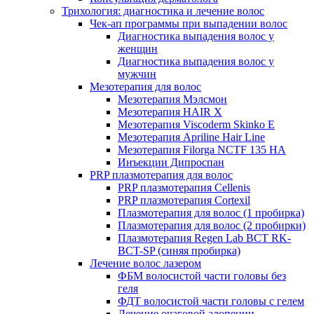
Трихология: диагностика и лечение волос
Чек-ап программы при выпадении волос
Диагностика выпадения волос у
женщин
Диагностика выпадения волос у
мужчин
Мезотерапия для волос
Мезотерапия Мэлсмон
Мезотерапия HAIR X
Мезотерапия Viscoderm Skinko E
Мезотерапия Apriline Hair Line
Мезотерапия Filorga NCTF 135 HA
Инъекции Дипроспан
PRP плазмотерапия для волос
PRP плазмотерапия Cellenis
PRP плазмотерапия Cortexil
Плазмотерапия для волос (1 пробирка)
Плазмотерапия для волос (2 пробирки)
Плазмотерапия Regen Lab BCT RK-
BCT-SP (синяя пробирка)
Лечение волос лазером
ФБМ волосистой части головы без
геля
ФДТ волосистой части головы с гелем
Лечение очаговой алопеции