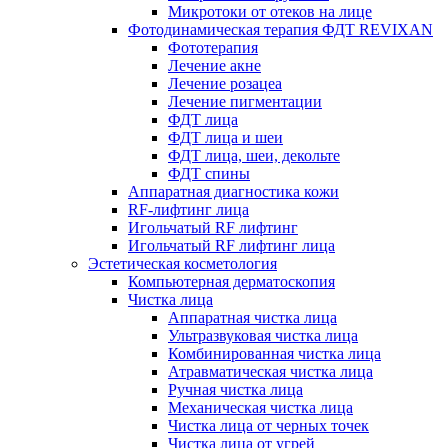
Микротоки от отеков на лице
Фотодинамическая терапия ФДТ REVIXAN
Фототерапия
Лечение акне
Лечение розацеа
Лечение пигментации
ФДТ лица
ФДТ лица и шеи
ФДТ лица, шеи, декольте
ФДТ спины
Аппаратная диагностика кожи
RF-лифтинг лица
Игольчатый RF лифтинг
Игольчатый RF лифтинг лица
Эстетическая косметология
Компьютерная дерматоскопия
Чистка лица
Аппаратная чистка лица
Ультразвуковая чистка лица
Комбинированная чистка лица
Атравматическая чистка лица
Ручная чистка лица
Механическая чистка лица
Чистка лица от черных точек
Чистка лица от угрей