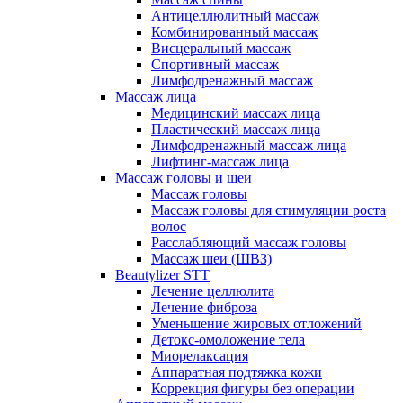
Антицеллюлитный массаж
Комбинированный массаж
Висцеральный массаж
Спортивный массаж
Лимфодренажный массаж
Массаж лица
Медицинский массаж лица
Пластический массаж лица
Лимфодренажный массаж лица
Лифтинг-массаж лица
Массаж головы и шеи
Массаж головы
Массаж головы для стимуляции роста
волос
Расслабляющий массаж головы
Массаж шеи (ШВЗ)
Beautylizer STT
Лечение целлюлита
Лечение фиброза
Уменьшение жировых отложений
Детокс-омоложение тела
Миорелаксация
Аппаратная подтяжка кожи
Коррекция фигуры без операции