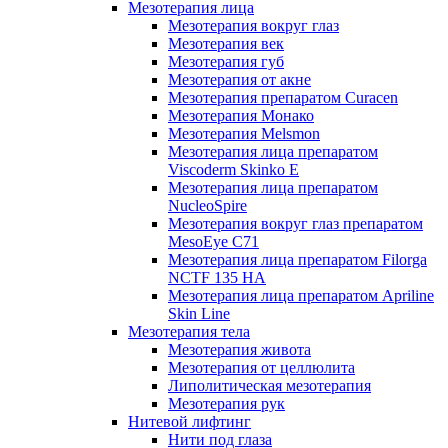
Мезотерапия лица
Мезотерапия вокруг глаз
Мезотерапия век
Мезотерапия губ
Мезотерапия от акне
Мезотерапия препаратом Curacen
Мезотерапия Монако
Мезотерапия Melsmon
Мезотерапия лица препаратом
Viscoderm Skinko E
Мезотерапия лица препаратом
NucleoSpire
Мезотерапия вокруг глаз препаратом
MesoEye С71
Мезотерапия лица препаратом Filorga
NCTF 135 HA
Мезотерапия лица препаратом Apriline
Skin Line
Мезотерапия тела
Мезотерапия живота
Мезотерапия от целлюлита
Липолитическая мезотерапия
Мезотерапия рук
Нитевой лифтинг
Нити под глаза