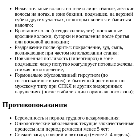
Нежелательные волосы на теле и лице: тёмные, жёсткие
волосы на ногах, в зоне бикини, подмышек, на верхней
губе и других участках, от которых хочется избавиться
надолго;
Врастание волос (псевдофолликулит): постоянные
вросшие волоски, бугорки и воспаления после бритья
или восковой депиляции;
Раздражение после бритья: покраснение, зуд, сыпь,
возникающие при частом использовании станка;
Повышенная потливость (гипергидроз) в зоне
подмышек: лазер попутно коагулирует потовые железы,
снижая потоотделение;
Гормонально обусловленный гирсутизм (по
согласованию с врачом): избыточный рост волос по
мужскому типу при СПКЯ и других эндокринных
нарушениях (после стабилизации гормонального фона);
Противопоказания
Беременность и период грудного вскармливания;
Онкологические заболевания: текущие злокачественные
процессы или период ремиссии менее 5 лет;
Свежий загар, солярий и автозагар (менее 2–4 недель):