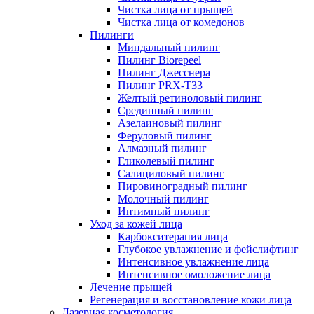
Чистка лица от прыщей
Чистка лица от комедонов
Пилинги
Миндальный пилинг
Пилинг Biorepeel
Пилинг Джесснера
Пилинг PRX-T33
Желтый ретиноловый пилинг
Срединный пилинг
Азелаиновый пилинг
Феруловый пилинг
Алмазный пилинг
Гликолевый пилинг
Салициловый пилинг
Пировиноградный пилинг
Молочный пилинг
Интимный пилинг
Уход за кожей лица
Карбокситерапия лица
Глубокое увлажнение и фейслифтинг
Интенсивное увлажнение лица
Интенсивное омоложение лица
Лечение прыщей
Регенерация и восстановление кожи лица
Лазерная косметология