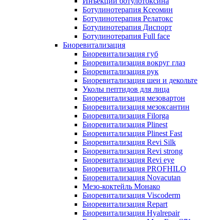
Инъекции ботулотоксина
Ботулинотерапия Ксеомин
Ботулинотерапия Релатокс
Ботулинотерапия Диспорт
Ботулинотерапия Full face
Биоревитализация
Биоревитализация губ
Биоревитализация вокруг глаз
Биоревитализация рук
Биоревитализация шеи и декольте
Уколы пептидов для лица
Биоревитализация мезовартон
Биоревитализация мезоксантин
Биоревитализация Filorga
Биоревитализация Plinest
Биоревитализация Plinest Fast
Биоревитализация Revi Silk
Биоревитализация Revi strong
Биоревитализация Revi eye
Биоревитализация PROFHILO
Биоревитализация Novacutan
Мезо-коктейль Монако
Биоревитализация Viscoderm
Биоревитализация Repart
Биоревитализация Hyalrepair