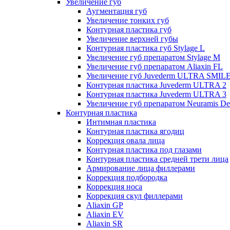
Увеличение губ
Аугментация губ
Увеличение тонких губ
Контурная пластика губ
Увеличение верхней губы
Контурная пластика губ Stylage L
Увеличение губ препаратом Stylage M
Увеличение губ препаратом Aliaxin FL
Увеличение губ Juvederm ULTRA SMIL
Контурная пластика Juvederm ULTRA 2
Контурная пластика Juvederm ULTRA 3
Увеличение губ препаратом Neuramis De
Контурная пластика
Интимная пластика
Контурная пластика ягодиц
Коррекция овала лица
Контурная пластика под глазами
Контурная пластика средней трети лица
Армирование лица филлерами
Коррекция подбородка
Коррекция носа
Коррекция скул филлерами
Aliaxin GP
Aliaxin EV
Aliaxin SR