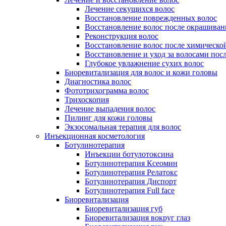
Лечение секущихся волос
Восстановление поврежденных волос
Восстановление волос после окрашиван
Реконструкция волос
Восстановление волос после химическо
Восстановление и уход за волосами пос
Глубокое увлажнение сухих волос
Биоревитализация для волос и кожи головы
Диагностика волос
Фототрихограмма волос
Трихоскопия
Лечение выпадения волос
Пилинг для кожи головы
Экзосомальная терапия для волос
Инъекционная косметология
Ботулинотерапия
Инъекции ботулотоксина
Ботулинотерапия Ксеомин
Ботулинотерапия Релатокс
Ботулинотерапия Диспорт
Ботулинотерапия Full face
Биоревитализация
Биоревитализация губ
Биоревитализация вокруг глаз