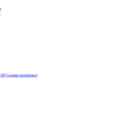
н
н
SP (синяя пробирка)