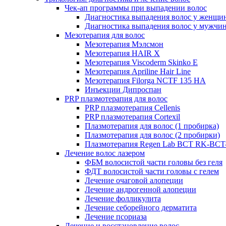
Чек-ап программы при выпадении волос
Диагностика выпадения волос у женщи
Диагностика выпадения волос у мужчи
Мезотерапия для волос
Мезотерапия Мэлсмон
Мезотерапия HAIR X
Мезотерапия Viscoderm Skinko E
Мезотерапия Apriline Hair Line
Мезотерапия Filorga NCTF 135 HA
Инъекции Дипроспан
PRP плазмотерапия для волос
PRP плазмотерапия Cellenis
PRP плазмотерапия Cortexil
Плазмотерапия для волос (1 пробирка)
Плазмотерапия для волос (2 пробирки)
Плазмотерапия Regen Lab BCT RK-BCT-
Лечение волос лазером
ФБМ волосистой части головы без геля
ФДТ волосистой части головы с гелем
Лечение очаговой алопеции
Лечение андрогенной алопеции
Лечение фолликулита
Лечение себорейного дерматита
Лечение псориаза
Лечение и восстановление волос