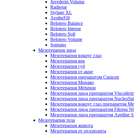
Juvederm Voluma
Radiesse
Stylage XL
AestheFill
Belotero Balance
Belotero Intense
Belotero Soft
Belotero Volume
Soprano
Мезотерапия лица
Мезотерапия вокруг глаз
Мезотерапия век
Мезотерапия губ
Мезотерапия от акне
Мезотерапия препаратом Curacen
Мезотерапия Монако
Мезотерапия Melsmon
Мезотерапия лица препаратом Viscoderm
Мезотерапия лица препаратом NucleoSpi
Мезотерапия вокруг глаз препаратом M
Мезотерапия лица препаратом Filorga 
Мезотерапия лица препаратом Apriline S
Мезотерапия тела
Мезотерапия живота
Мезотерапия от целлюлита