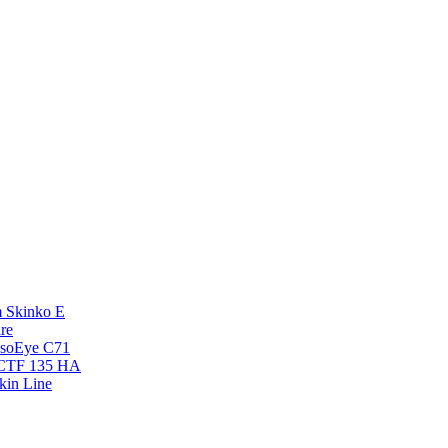
 Skinko E
re
esoEye С71
NCTF 135 HA
kin Line