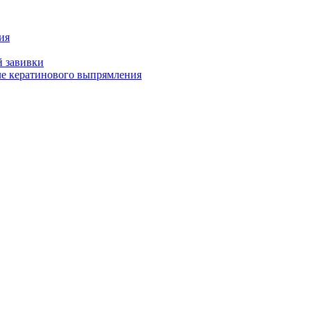
ия
й завивки
ле кератинового выпрямления