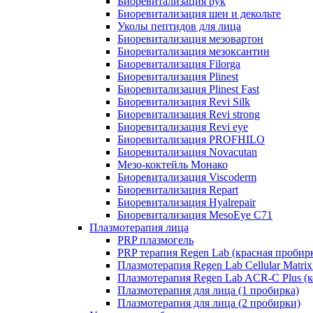
Биоревитализация рук
Биоревитализация шеи и декольте
Уколы пептидов для лица
Биоревитализация мезовартон
Биоревитализация мезоксантин
Биоревитализация Filorga
Биоревитализация Plinest
Биоревитализация Plinest Fast
Биоревитализация Revi Silk
Биоревитализация Revi strong
Биоревитализация Revi eye
Биоревитализация PROFHILO
Биоревитализация Novacutan
Мезо-коктейль Монако
Биоревитализация Viscoderm
Биоревитализация Repart
Биоревитализация Hyalrepair
Биоревитализация MesoEye C71
Плазмотерапия лица
PRP плазмогель
PRP терапия Regen Lab (красная пробир
Плазмотерапия Regen Lab Cellular Matrix
Плазмотерапия Regen Lab ACR-C Plus (к
Плазмотерапия для лица (1 пробирка)
Плазмотерапия для лица (2 пробирки)