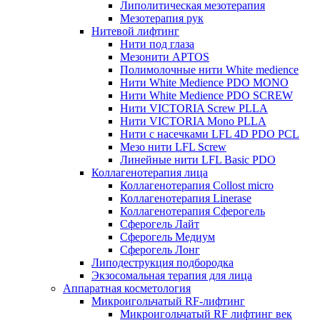
Липолитическая мезотерапия
Мезотерапия рук
Нитевой лифтинг
Нити под глаза
Мезонити APTOS
Полимолочные нити White medience
Нити White Medience PDO MONO
Нити White Medience PDO SCREW
Нити VICTORIA Screw PLLA
Нити VICTORIA Mono PLLA
Нити с насечками LFL 4D PDO PCL
Мезо нити LFL Screw
Линейные нити LFL Basic PDO
Коллагенотерапия лица
Коллагенотерапия Collost micro
Коллагенотерапия Linerase
Коллагенотерапия Сферогель
Сферогель Лайт
Сферогель Медиум
Сферогель Лонг
Липодеструкция подбородка
Экзосомальная терапия для лица
Аппаратная косметология
Микроигольчатый RF-лифтинг
Микроигольчатый RF лифтинг век