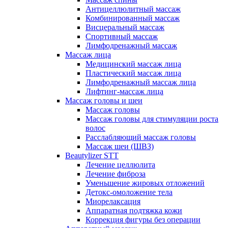
Антицеллюлитный массаж
Комбинированный массаж
Висцеральный массаж
Спортивный массаж
Лимфодренажный массаж
Массаж лица
Медицинский массаж лица
Пластический массаж лица
Лимфодренажный массаж лица
Лифтинг-массаж лица
Массаж головы и шеи
Массаж головы
Массаж головы для стимуляции роста
волос
Расслабляющий массаж головы
Массаж шеи (ШВЗ)
Beautylizer STT
Лечение целлюлита
Лечение фиброза
Уменьшение жировых отложений
Детокс-омоложение тела
Миорелаксация
Аппаратная подтяжка кожи
Коррекция фигуры без операции