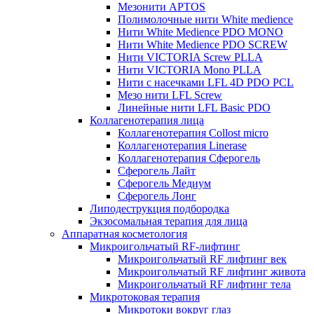
Мезонити APTOS
Полимолочные нити White medience
Нити White Medience PDO MONO
Нити White Medience PDO SCREW
Нити VICTORIA Screw PLLA
Нити VICTORIA Mono PLLA
Нити с насечками LFL 4D PDO PCL
Мезо нити LFL Screw
Линейные нити LFL Basic PDO
Коллагенотерапия лица
Коллагенотерапия Collost micro
Коллагенотерапия Linerase
Коллагенотерапия Сферогель
Сферогель Лайт
Сферогель Медиум
Сферогель Лонг
Липодеструкция подбородка
Экзосомальная терапия для лица
Аппаратная косметология
Микроигольчатый RF-лифтинг
Микроигольчатый RF лифтинг век
Микроигольчатый RF лифтинг живота
Микроигольчатый RF лифтинг тела
Микротоковая терапия
Микротоки вокруг глаз