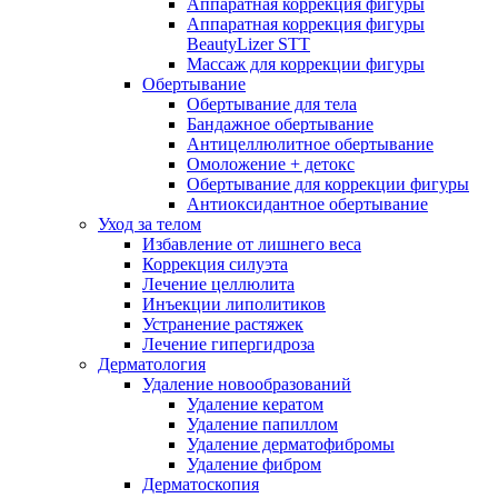
Аппаратная коррекция фигуры
Аппаратная коррекция фигуры
BeautyLizer STT
Массаж для коррекции фигуры
Обертывание
Обертывание для тела
Бандажное обертывание
Антицеллюлитное обертывание
Омоложение + детокс
Обертывание для коррекции фигуры
Антиоксидантное обертывание
Уход за телом
Избавление от лишнего веса
Коррекция силуэта
Лечение целлюлита
Инъекции липолитиков
Устранение растяжек
Лечение гипергидроза
Дерматология
Удаление новообразований
Удаление кератом
Удаление папиллом
Удаление дерматофибромы
Удаление фибром
Дерматоскопия