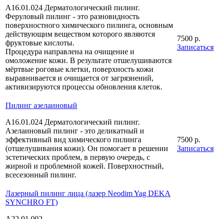
A16.01.024 Дерматологический пилинг.
Феруловый пилинг - это разновидность
поверхностного химического пилинга, основным
действующим веществом которого являются
7500 р.
фруктовые кислоты.
Записаться
Процедура направлена на очищение и
омоложение кожи. В результате отшелушиваются
мёртвые роговые клетки, поверхность кожи
выравнивается и очищается от загрязнений,
активизируются процессы обновления клеток.
Пилинг азелаиновый
A16.01.024 Дерматологический пилинг.
Азелаиновый пилинг - это деликатный и
эффективный вид химического пилинга
7500 р.
(отшелушивания кожи). Он помогает в решении
Записаться
эстетических проблем, в первую очередь, с
жирной и проблемной кожей. Поверхностный,
всесезонный пилинг.
Лазерный пилинг лица (лазер Neodim Yag DEKA
SYNCHRO FT)
A22.01.002