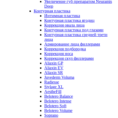
Увеличение губ препаратом Neuramis
Deep
Контурная пластика
Интимная пластика
Контурная пластика ягодиц
Коррекция овала лица
Контурная пластика под глазами
Контурная пластика средней трети
лица
Армирование лица филлерами
Коррекция подбородка
Коррекция носа
Коррекция скул филлерами
Aliaxin GP
Aliaxin EV
Aliaxin SR
Juvederm Voluma
Radiesse
Stylage XL
AestheFill
Belotero Balance
Belotero Intense
Belotero Soft
Belotero Volume
Soprano