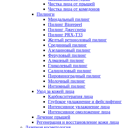
Чистка лица от прыщей
Чистка лица от комедонов
Пилинги
Миндальный пилинг
Пилинг Biorepeel
Пилинг Джесснера
Пилинг PRX-T33
Желтый ретиноловый пилинг
Срединный пилинг
Азелаиновый пилинг
Феруловый пилинг
Алмазный пилинг
Гликолевый пилинг
Салициловый пилинг
Пировиноградный пилинг
Молочный пилинг
Интимный пилинг
Уход за кожей лица
Карбокситерапия лица
Глубокое увлажнение и фейслифтинг
Интенсивное увлажнение лица
Интенсивное омоложение лица
Лечение прыщей
Регенерация и восстановление кожи лица
Лазерная косметология