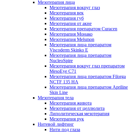
Мезотерапия лица
Мезотерапия вокруг глаз
Мезотерапия век
Мезотерапия губ
Мезотерапия от акне
Мезотерапия препаратом Curacen
Мезотерапия Монако
Мезотерапия Melsmon
Мезотерапия лица препаратом
Viscoderm Skinko E
Мезотерапия лица препаратом
NucleoSpire
Мезотерапия вокруг глаз препаратом
MesoEye С71
Мезотерапия лица препаратом Filorga
NCTF 135 HA
Мезотерапия лица препаратом Apriline
Skin Line
Мезотерапия тела
Мезотерапия живота
Мезотерапия от целлюлита
Липолитическая мезотерапия
Мезотерапия рук
Нитевой лифтинг
Нити под глаза