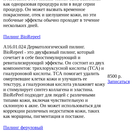
как одноразовая процедура или в виде серии
процедур. Он может вызвать временное
покраснение, отек и шелушение кожи, но эти
побочные эффекты обычно проходят в течение
нескольких дней.
Пилинг BioRepeel
A16.01.024 Дерматологический пилинг.
BioRepeel - это двухфазный пилинг, который
сочетает в себе биостимулирующий и
ревитализирующий эффекты. Он состоит из двух
компонентов: трихлоруксусной кислоты (ТСА) и
гиалуроновой кислоты. ТСА помогает удалить
8500 р.
омертвевшие клетки кожи и улучшить ее
Записаться
текстуру, а гиалуроновая кислота увлажняет кожу
и стимулирует синтез коллагена и эластина.
BioRePeel подходит для людей с различными
типами кожи, включая чувствительную и
склонную к акне. Он может использоваться для
коррекции различных недостатков кожи, таких
как морщины, пигментация и постакне.
Пилинг феруловый