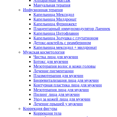
Аппаратный массаж
Мануальная терапия
Инфузионная терапия
Капельница Мексидол
Капельница Милдронат
Капельница Феринжект
Плацентарный иммуномодулятор Лаеннек
Капельница Цитофлавин
Капельница Золушка с глутатионом
Детокс-коктейль с реамберином
Капельница мексидол + милдронат
Мужская косметология
Чистка лица для мужчин
Ботокс для мужчин
Мезотерапия волос и кожи головы
Лечение пигментации
Плазмотерапия для мужчин
Биоревитализация лица для мужчин
Контурная пластика лица для мужчин
Мезотерапия лица для мужчин
Пилинг лица для мужчин
Уход за кожей лица для мужчин
Лечение прыщей у мужчин
Коррекция фигуры
Коррекция тела