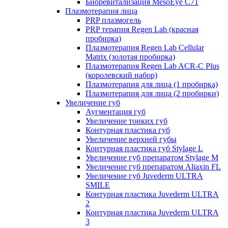
Биоревитализация MesoEye C71
Плазмотерапия лица
PRP плазмогель
PRP терапия Regen Lab (красная
пробирка)
Плазмотерапия Regen Lab Cellular
Matrix (золотая пробирка)
Плазмотерапия Regen Lab ACR-C Plus
(королевский набор)
Плазмотерапия для лица (1 пробирка)
Плазмотерапия для лица (2 пробирки)
Увеличение губ
Аугментация губ
Увеличение тонких губ
Контурная пластика губ
Увеличение верхней губы
Контурная пластика губ Stylage L
Увеличение губ препаратом Stylage M
Увеличение губ препаратом Aliaxin FL
Увеличение губ Juvederm ULTRA
SMILE
Контурная пластика Juvederm ULTRA
2
Контурная пластика Juvederm ULTRA
3