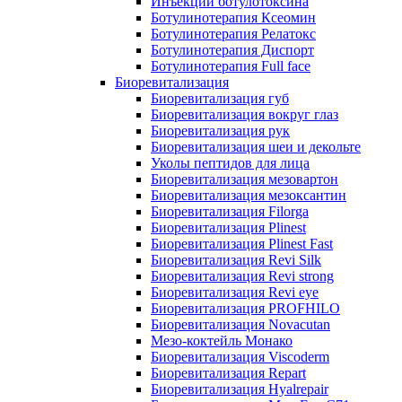
Инъекции ботулотоксина
Ботулинотерапия Ксеомин
Ботулинотерапия Релатокс
Ботулинотерапия Диспорт
Ботулинотерапия Full face
Биоревитализация
Биоревитализация губ
Биоревитализация вокруг глаз
Биоревитализация рук
Биоревитализация шеи и декольте
Уколы пептидов для лица
Биоревитализация мезовартон
Биоревитализация мезоксантин
Биоревитализация Filorga
Биоревитализация Plinest
Биоревитализация Plinest Fast
Биоревитализация Revi Silk
Биоревитализация Revi strong
Биоревитализация Revi eye
Биоревитализация PROFHILO
Биоревитализация Novacutan
Мезо-коктейль Монако
Биоревитализация Viscoderm
Биоревитализация Repart
Биоревитализация Hyalrepair