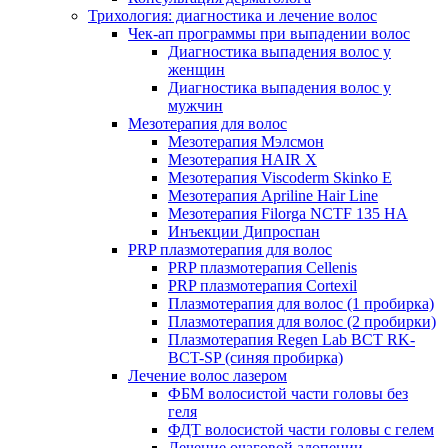
Трихология: диагностика и лечение волос
Чек-ап программы при выпадении волос
Диагностика выпадения волос у
женщин
Диагностика выпадения волос у
мужчин
Мезотерапия для волос
Мезотерапия Мэлсмон
Мезотерапия HAIR X
Мезотерапия Viscoderm Skinko E
Мезотерапия Apriline Hair Line
Мезотерапия Filorga NCTF 135 HA
Инъекции Дипроспан
PRP плазмотерапия для волос
PRP плазмотерапия Cellenis
PRP плазмотерапия Cortexil
Плазмотерапия для волос (1 пробирка)
Плазмотерапия для волос (2 пробирки)
Плазмотерапия Regen Lab BCT RK-
BCT-SP (синяя пробирка)
Лечение волос лазером
ФБМ волосистой части головы без
геля
ФДТ волосистой части головы с гелем
Лечение очаговой алопеции