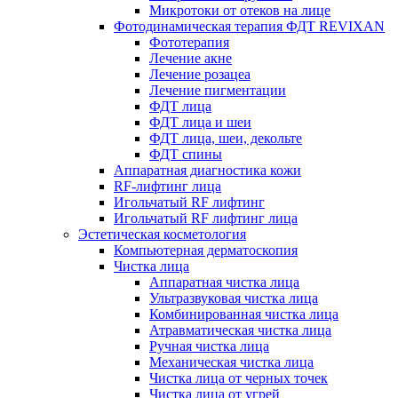
Микротоки от отеков на лице
Фотодинамическая терапия ФДТ REVIXAN
Фототерапия
Лечение акне
Лечение розацеа
Лечение пигментации
ФДТ лица
ФДТ лица и шеи
ФДТ лица, шеи, декольте
ФДТ спины
Аппаратная диагностика кожи
RF-лифтинг лица
Игольчатый RF лифтинг
Игольчатый RF лифтинг лица
Эстетическая косметология
Компьютерная дерматоскопия
Чистка лица
Аппаратная чистка лица
Ультразвуковая чистка лица
Комбинированная чистка лица
Атравматическая чистка лица
Ручная чистка лица
Механическая чистка лица
Чистка лица от черных точек
Чистка лица от угрей