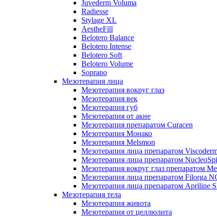
Juvederm Voluma
Radiesse
Stylage XL
AestheFill
Belotero Balance
Belotero Intense
Belotero Soft
Belotero Volume
Soprano
Мезотерапия лица
Мезотерапия вокруг глаз
Мезотерапия век
Мезотерапия губ
Мезотерапия от акне
Мезотерапия препаратом Curacen
Мезотерапия Монако
Мезотерапия Melsmon
Мезотерапия лица препаратом Viscoderm
Мезотерапия лица препаратом NucleoSpi
Мезотерапия вокруг глаз препаратом M
Мезотерапия лица препаратом Filorga 
Мезотерапия лица препаратом Apriline S
Мезотерапия тела
Мезотерапия живота
Мезотерапия от целлюлита