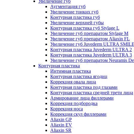
Увеличение губ
Аугментация губ
Увеличение тонких губ
Контурная пластика губ
Увеличение верхней губы
Контурная пластика губ Stylage L
Увеличение губ препаратом Stylage M
Увеличение губ препаратом Aliaxin FL
Увеличение губ Juvederm ULTRA SMIL
Контурная пластика Juvederm ULTRA 2
Контурная пластика Juvederm ULTRA 3
Увеличение губ препаратом Neuramis De
Контурная пластика
Интимная пластика
Контурная пластика ягодиц
Коррекция овала лица
Контурная пластика под глазами
Контурная пластика средней трети лица
Армирование лица филлерами
Коррекция подбородка
Коррекция носа
Коррекция скул филлерами
Aliaxin GP
Aliaxin EV
Aliaxin SR