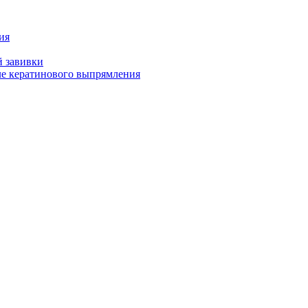
ия
й завивки
ле кератинового выпрямления