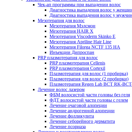
Чек-ап программы при выпадении волос
Диагностика выпадения волос у женщи
Диагностика выпадения волос у мужчи
Мезотерапия для волос
Мезотерапия Мэлсмон
Мезотерапия HAIR X
Мезотерапия Viscoderm Skinko E
Мезотерапия Apriline Hair Line
Мезотерапия Filorga NCTF 135 HA
Инъекции Дипроспан
PRP плазмотерапия для волос
PRP плазмотерапия Cellenis
PRP плазмотерапия Cortexil
Плазмотерапия для волос (1 пробирка)
Плазмотерапия для волос (2 пробирки)
Плазмотерапия Regen Lab BCT RK-BCT-
Лечение волос лазером
ФБМ волосистой части головы без геля
ФДТ волосистой части головы с гелем
Лечение очаговой алопеции
Лечение андрогенной алопеции
Лечение фолликулита
Лечение себорейного дерматита
Лечение псориаза
Лечение и восстановление волос