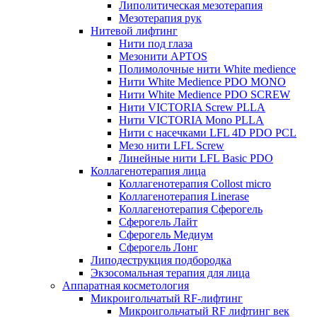
Липолитическая мезотерапия
Мезотерапия рук
Нитевой лифтинг
Нити под глаза
Мезонити APTOS
Полимолочные нити White medience
Нити White Medience PDO MONO
Нити White Medience PDO SCREW
Нити VICTORIA Screw PLLA
Нити VICTORIA Mono PLLA
Нити с насечками LFL 4D PDO PCL
Мезо нити LFL Screw
Линейные нити LFL Basic PDO
Коллагенотерапия лица
Коллагенотерапия Collost micro
Коллагенотерапия Linerase
Коллагенотерапия Сферогель
Сферогель Лайт
Сферогель Медиум
Сферогель Лонг
Липодеструкция подбородка
Экзосомальная терапия для лица
Аппаратная косметология
Микроигольчатый RF-лифтинг
Микроигольчатый RF лифтинг век