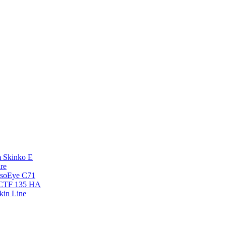
 Skinko E
re
esoEye С71
NCTF 135 HA
kin Line