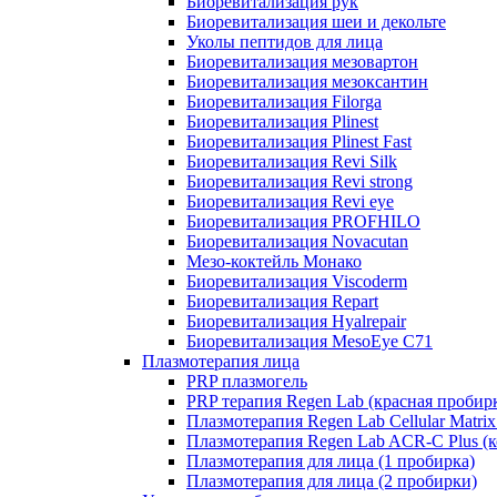
Биоревитализация рук
Биоревитализация шеи и декольте
Уколы пептидов для лица
Биоревитализация мезовартон
Биоревитализация мезоксантин
Биоревитализация Filorga
Биоревитализация Plinest
Биоревитализация Plinest Fast
Биоревитализация Revi Silk
Биоревитализация Revi strong
Биоревитализация Revi eye
Биоревитализация PROFHILO
Биоревитализация Novacutan
Мезо-коктейль Монако
Биоревитализация Viscoderm
Биоревитализация Repart
Биоревитализация Hyalrepair
Биоревитализация MesoEye C71
Плазмотерапия лица
PRP плазмогель
PRP терапия Regen Lab (красная пробир
Плазмотерапия Regen Lab Cellular Matrix
Плазмотерапия Regen Lab ACR-C Plus (к
Плазмотерапия для лица (1 пробирка)
Плазмотерапия для лица (2 пробирки)