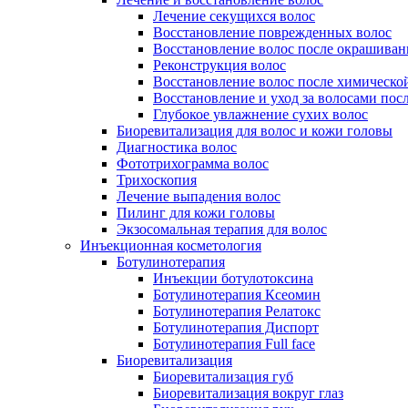
Лечение секущихся волос
Восстановление поврежденных волос
Восстановление волос после окрашиван
Реконструкция волос
Восстановление волос после химическо
Восстановление и уход за волосами пос
Глубокое увлажнение сухих волос
Биоревитализация для волос и кожи головы
Диагностика волос
Фототрихограмма волос
Трихоскопия
Лечение выпадения волос
Пилинг для кожи головы
Экзосомальная терапия для волос
Инъекционная косметология
Ботулинотерапия
Инъекции ботулотоксина
Ботулинотерапия Ксеомин
Ботулинотерапия Релатокс
Ботулинотерапия Диспорт
Ботулинотерапия Full face
Биоревитализация
Биоревитализация губ
Биоревитализация вокруг глаз