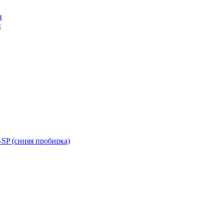
н
н
SP (синяя пробирка)