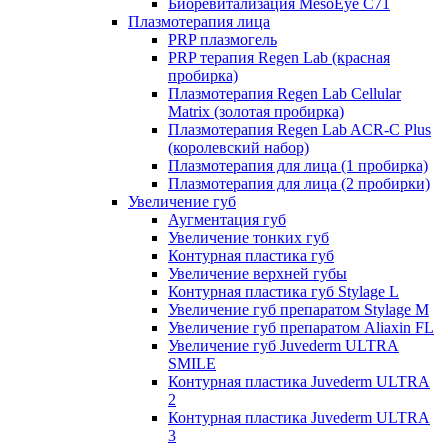
Биоревитализация MesoEye C71
Плазмотерапия лица
PRP плазмогель
PRP терапия Regen Lab (красная
пробирка)
Плазмотерапия Regen Lab Cellular
Matrix (золотая пробирка)
Плазмотерапия Regen Lab ACR-C Plus
(королевский набор)
Плазмотерапия для лица (1 пробирка)
Плазмотерапия для лица (2 пробирки)
Увеличение губ
Аугментация губ
Увеличение тонких губ
Контурная пластика губ
Увеличение верхней губы
Контурная пластика губ Stylage L
Увеличение губ препаратом Stylage M
Увеличение губ препаратом Aliaxin FL
Увеличение губ Juvederm ULTRA
SMILE
Контурная пластика Juvederm ULTRA
2
Контурная пластика Juvederm ULTRA
3