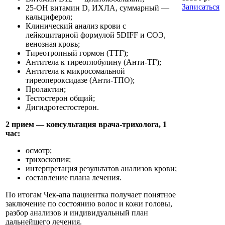
Записаться
25-OH витамин D, ИХЛА, суммарный —
кальциферол;
Клинический анализ крови с
лейкоцитарной формулой 5DIFF и СОЭ,
венозная кровь;
Тиреотропный гормон (ТТГ);
Антитела к тиреоглобулину (Анти-ТГ);
Антитела к микросомальной
тиреопероксидазе (Анти-ТПО);
Пролактин;
Тестостерон общий;
Дигидротестостерон.
2 прием — консультация врача-трихолога, 1
час:
осмотр;
трихоскопия;
интерпретация результатов анализов крови;
составление плана лечения.
По итогам Чек-апа пациентка получает понятное
заключение по состоянию волос и кожи головы,
разбор анализов и индивидуальный план
дальнейшего лечения.