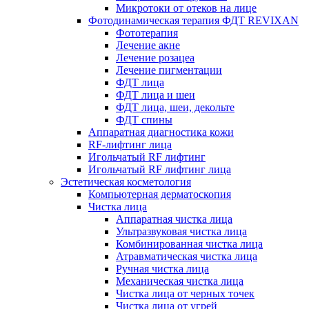
Микротоки от отеков на лице
Фотодинамическая терапия ФДТ REVIXAN
Фототерапия
Лечение акне
Лечение розацеа
Лечение пигментации
ФДТ лица
ФДТ лица и шеи
ФДТ лица, шеи, декольте
ФДТ спины
Аппаратная диагностика кожи
RF-лифтинг лица
Игольчатый RF лифтинг
Игольчатый RF лифтинг лица
Эстетическая косметология
Компьютерная дерматоскопия
Чистка лица
Аппаратная чистка лица
Ультразвуковая чистка лица
Комбинированная чистка лица
Атравматическая чистка лица
Ручная чистка лица
Механическая чистка лица
Чистка лица от черных точек
Чистка лица от угрей