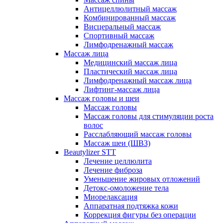
Антицеллюлитный массаж
Комбинированный массаж
Висцеральный массаж
Спортивный массаж
Лимфодренажный массаж
Массаж лица
Медицинский массаж лица
Пластический массаж лица
Лимфодренажный массаж лица
Лифтинг-массаж лица
Массаж головы и шеи
Массаж головы
Массаж головы для стимуляции роста
волос
Расслабляющий массаж головы
Массаж шеи (ШВЗ)
Beautylizer STT
Лечение целлюлита
Лечение фиброза
Уменьшение жировых отложений
Детокс-омоложение тела
Миорелаксация
Аппаратная подтяжка кожи
Коррекция фигуры без операции