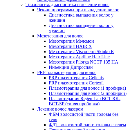
Трихология: диагностика и лечение волос
Чек-ап программы при выпадении волос
Диагностика выпадения волос у
женщин
Диагностика выпадения волос у
мужчин
Мезотерапия для волос
Мезотерапия Мэлсмон
Мезотерапия HAIR X
Мезотерапия Viscoderm Skinko E
Мезотерапия Apriline Hair Line
Мезотерапия Filorga NCTF 135 HA
Инъекции Дипроспан
PRP плазмотерапия для волос
PRP плазмотерапия Cellenis
PRP плазмотерапия Cortexil
Плазмотерапия для волос (1 пробирка)
Плазмотерапия для волос (2 пробирки)
Плазмотерапия Regen Lab BCT RK-
BCT-SP (синяя пробирка)
Лечение волос лазером
ФБМ волосистой части головы без
геля
ФДТ волосистой части головы с гелем
Лечение очаговой алопеции