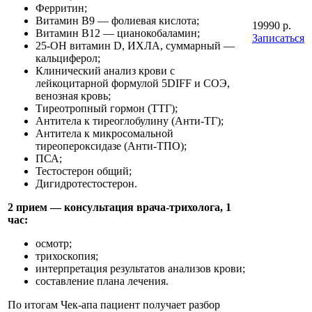
Ферритин;
Витамин B9 — фолиевая кислота;
19990 р.
Витамин B12 — цианокобаламин;
Записаться
25-OH витамин D, ИХЛА, суммарный —
кальциферол;
Клинический анализ крови с
лейкоцитарной формулой 5DIFF и СОЭ,
венозная кровь;
Тиреотропный гормон (ТТГ);
Антитела к тиреоглобулину (Анти-ТГ);
Антитела к микросомальной
тиреопероксидазе (Анти-ТПО);
ПСА;
Тестостерон общий;
Дигидротестостерон.
2 прием — консультация врача-трихолога, 1
час:
осмотр;
трихоскопия;
интерпретация результатов анализов крови;
составление плана лечения.
По итогам Чек-апа пациент получает разбор