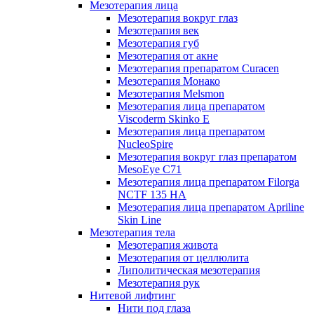
Мезотерапия лица
Мезотерапия вокруг глаз
Мезотерапия век
Мезотерапия губ
Мезотерапия от акне
Мезотерапия препаратом Curacen
Мезотерапия Монако
Мезотерапия Melsmon
Мезотерапия лица препаратом
Viscoderm Skinko E
Мезотерапия лица препаратом
NucleoSpire
Мезотерапия вокруг глаз препаратом
MesoEye С71
Мезотерапия лица препаратом Filorga
NCTF 135 HA
Мезотерапия лица препаратом Apriline
Skin Line
Мезотерапия тела
Мезотерапия живота
Мезотерапия от целлюлита
Липолитическая мезотерапия
Мезотерапия рук
Нитевой лифтинг
Нити под глаза