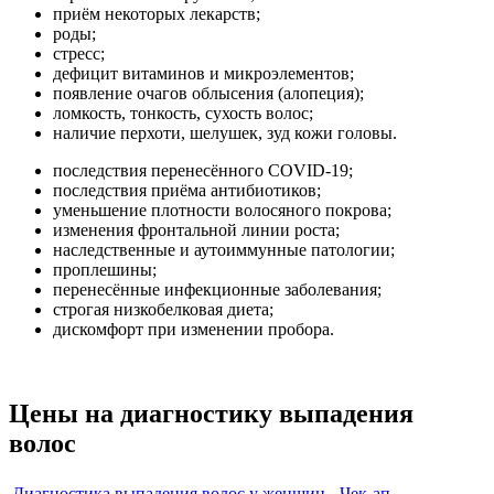
приём некоторых лекарств;
роды;
стресс;
дефицит витаминов и микроэлементов;
появление очагов облысения (алопеция);
ломкость, тонкость, сухость волос;
наличие перхоти, шелушек, зуд кожи головы.
последствия перенесённого COVID-19;
последствия приёма антибиотиков;
уменьшение плотности волосяного покрова;
изменения фронтальной линии роста;
наследственные и аутоиммунные патологии;
проплешины;
перенесённые инфекционные заболевания;
строгая низкобелковая диета;
дискомфорт при изменении пробора.
Цены на диагностику выпадения
волос
Диагностика выпадения волос у женщин - Чек-ап