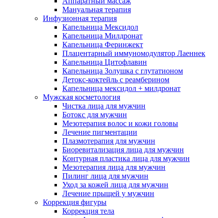
Аппаратный массаж
Мануальная терапия
Инфузионная терапия
Капельница Мексидол
Капельница Милдронат
Капельница Феринжект
Плацентарный иммуномодулятор Лаеннек
Капельница Цитофлавин
Капельница Золушка с глутатионом
Детокс-коктейль с реамберином
Капельница мексидол + милдронат
Мужская косметология
Чистка лица для мужчин
Ботокс для мужчин
Мезотерапия волос и кожи головы
Лечение пигментации
Плазмотерапия для мужчин
Биоревитализация лица для мужчин
Контурная пластика лица для мужчин
Мезотерапия лица для мужчин
Пилинг лица для мужчин
Уход за кожей лица для мужчин
Лечение прыщей у мужчин
Коррекция фигуры
Коррекция тела