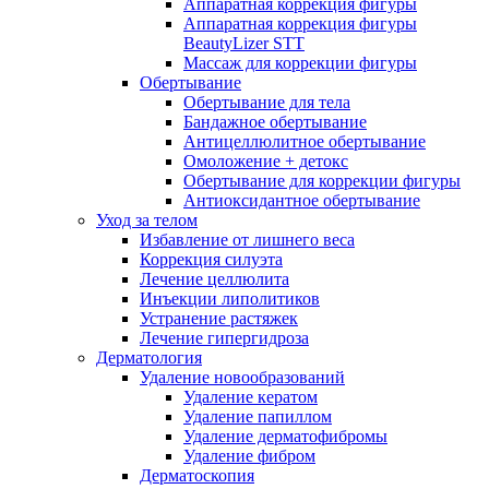
Аппаратная коррекция фигуры
Аппаратная коррекция фигуры
BeautyLizer STT
Массаж для коррекции фигуры
Обертывание
Обертывание для тела
Бандажное обертывание
Антицеллюлитное обертывание
Омоложение + детокс
Обертывание для коррекции фигуры
Антиоксидантное обертывание
Уход за телом
Избавление от лишнего веса
Коррекция силуэта
Лечение целлюлита
Инъекции липолитиков
Устранение растяжек
Лечение гипергидроза
Дерматология
Удаление новообразований
Удаление кератом
Удаление папиллом
Удаление дерматофибромы
Удаление фибром
Дерматоскопия