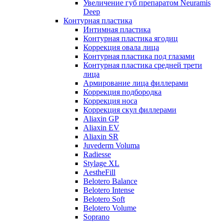
Увеличение губ препаратом Neuramis
Deep
Контурная пластика
Интимная пластика
Контурная пластика ягодиц
Коррекция овала лица
Контурная пластика под глазами
Контурная пластика средней трети
лица
Армирование лица филлерами
Коррекция подбородка
Коррекция носа
Коррекция скул филлерами
Aliaxin GP
Aliaxin EV
Aliaxin SR
Juvederm Voluma
Radiesse
Stylage XL
AestheFill
Belotero Balance
Belotero Intense
Belotero Soft
Belotero Volume
Soprano