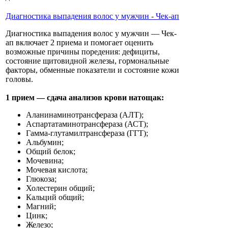
Диагностика выпадения волос у мужчин - Чек-ап
Диагностика выпадения волос у мужчин — Чек-
ап включает 2 приема и помогает оценить
возможные причины поредения: дефициты,
состояние щитовидной железы, гормональные
факторы, обменные показатели и состояние кожи
головы.
1 прием — сдача анализов крови натощак:
Аланинаминотрансфераза (АЛТ);
Аспартатаминотрансфераза (АСТ);
Гамма-глутамилтрансфераза (ГГТ);
Альбумин;
Общий белок;
Мочевина;
Мочевая кислота;
Глюкоза;
Холестерин общий;
Кальций общий;
Магний;
Цинк;
Железо;