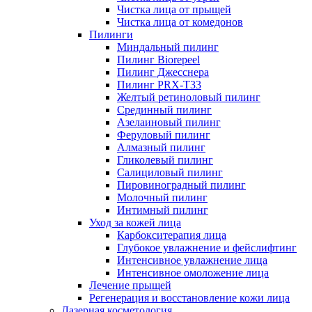
Чистка лица от прыщей
Чистка лица от комедонов
Пилинги
Миндальный пилинг
Пилинг Biorepeel
Пилинг Джесснера
Пилинг PRX-T33
Желтый ретиноловый пилинг
Срединный пилинг
Азелаиновый пилинг
Феруловый пилинг
Алмазный пилинг
Гликолевый пилинг
Салициловый пилинг
Пировиноградный пилинг
Молочный пилинг
Интимный пилинг
Уход за кожей лица
Карбокситерапия лица
Глубокое увлажнение и фейслифтинг
Интенсивное увлажнение лица
Интенсивное омоложение лица
Лечение прыщей
Регенерация и восстановление кожи лица
Лазерная косметология