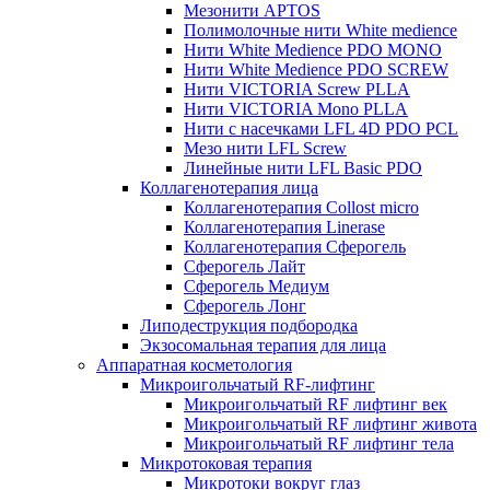
Мезонити APTOS
Полимолочные нити White medience
Нити White Medience PDO MONO
Нити White Medience PDO SCREW
Нити VICTORIA Screw PLLA
Нити VICTORIA Mono PLLA
Нити с насечками LFL 4D PDO PCL
Мезо нити LFL Screw
Линейные нити LFL Basic PDO
Коллагенотерапия лица
Коллагенотерапия Collost micro
Коллагенотерапия Linerase
Коллагенотерапия Сферогель
Сферогель Лайт
Сферогель Медиум
Сферогель Лонг
Липодеструкция подбородка
Экзосомальная терапия для лица
Аппаратная косметология
Микроигольчатый RF-лифтинг
Микроигольчатый RF лифтинг век
Микроигольчатый RF лифтинг живота
Микроигольчатый RF лифтинг тела
Микротоковая терапия
Микротоки вокруг глаз