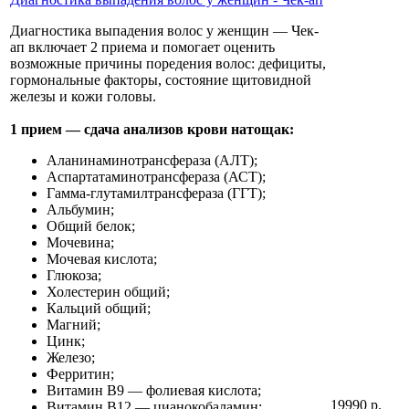
Диагностика выпадения волос у женщин — Чек-
ап включает 2 приема и помогает оценить
возможные причины поредения волос: дефициты,
гормональные факторы, состояние щитовидной
железы и кожи головы.
1 прием — сдача анализов крови натощак:
Аланинаминотрансфераза (АЛТ);
Аспартатаминотрансфераза (АСТ);
Гамма-глутамилтрансфераза (ГГТ);
Альбумин;
Общий белок;
Мочевина;
Мочевая кислота;
Глюкоза;
Холестерин общий;
Кальций общий;
Магний;
Цинк;
Железо;
Ферритин;
Витамин B9 — фолиевая кислота;
19990 р.
Витамин B12 — цианокобаламин;