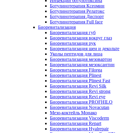
Инъекции ботулотоксина
Ботулинотерапия Ксеомин
Ботулинотерапия Релатокс
Ботулинотерапия Диспорт
Ботулинотерапия Full face
Биоревитализация
Биоревитализация губ
Биоревитализация вокруг глаз
Биоревитализация рук
Биоревитализация шеи и декольте
Уколы пептидов для лица
Биоревитализация мезовартон
Биоревитализация мезоксантин
Биоревитализация Filorga
Биоревитализация Plinest
Биоревитализация Plinest Fast
Биоревитализация Revi Silk
Биоревитализация Revi strong
Биоревитализация Revi eye
Биоревитализация PROFHILO
Биоревитализация Novacutan
Мезо-коктейль Монако
Биоревитализация Viscoderm
Биоревитализация Repart
Биоревитализация Hyalrepair