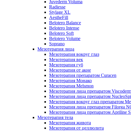
Juvederm Voluma
Radiesse
Stylage XL
AestheFill
Belotero Balance
Belotero Intense
Belotero Soft
Belotero Volume
Soprano
Мезотерапия лица
Мезотерапия вокруг глаз
Мезотерапия век
Мезотерапия губ
Мезотерапия от акне
Мезотерапия препаратом Curacen
Мезотерапия Монако
Мезотерапия Melsmon
Мезотерапия лица препаратом Viscoderm
Мезотерапия лица препаратом NucleoSpi
Мезотерапия вокруг глаз препаратом M
Мезотерапия лица препаратом Filorga 
Мезотерапия лица препаратом Apriline S
Мезотерапия тела
Мезотерапия живота
Мезотерапия от целлюлита