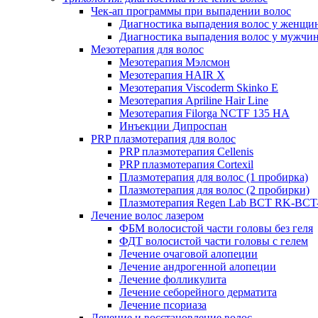
Чек-ап программы при выпадении волос
Диагностика выпадения волос у женщи
Диагностика выпадения волос у мужчи
Мезотерапия для волос
Мезотерапия Мэлсмон
Мезотерапия HAIR X
Мезотерапия Viscoderm Skinko E
Мезотерапия Apriline Hair Line
Мезотерапия Filorga NCTF 135 HA
Инъекции Дипроспан
PRP плазмотерапия для волос
PRP плазмотерапия Cellenis
PRP плазмотерапия Cortexil
Плазмотерапия для волос (1 пробирка)
Плазмотерапия для волос (2 пробирки)
Плазмотерапия Regen Lab BCT RK-BCT-
Лечение волос лазером
ФБМ волосистой части головы без геля
ФДТ волосистой части головы с гелем
Лечение очаговой алопеции
Лечение андрогенной алопеции
Лечение фолликулита
Лечение себорейного дерматита
Лечение псориаза
Лечение и восстановление волос