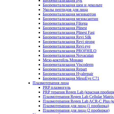
Биоревитализация рук
Биоревитализация шеи и декольте
Уколы пептидов для лица
Биоревитализация мезовартон
Биоревитализация мезоксантин
Биоревитализация Filorga
Биоревитализация Plinest
Биоревитализация Plinest Fast
Биоревитализация Revi Silk
Биоревитализация Revi strong
Биоревитализация Revi eye
Биоревитализация PROFHILO
Биоревитализация Novacutan
Мезо-коктейль Монако
Биоревитализация Viscoderm
Биоревитализация Repart
Биоревитализация Hyalrepair
Биоревитализация MesoEye C71
Плазмотерапия лица
PRP плазмогель
PRP терапия Regen Lab (красная пробир
Плазмотерапия Regen Lab Cellular Matrix
Плазмотерапия Regen Lab ACR-C Plus (к
Плазмотерапия для лица (1 пробирка)
Плазмотерапия для лица (2 пробирки)