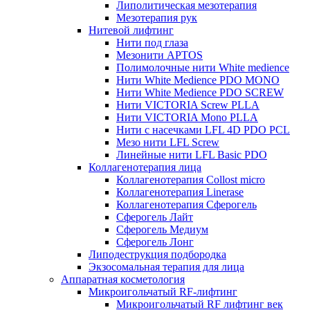
Липолитическая мезотерапия
Мезотерапия рук
Нитевой лифтинг
Нити под глаза
Мезонити APTOS
Полимолочные нити White medience
Нити White Medience PDO MONO
Нити White Medience PDO SCREW
Нити VICTORIA Screw PLLA
Нити VICTORIA Mono PLLA
Нити с насечками LFL 4D PDO PCL
Мезо нити LFL Screw
Линейные нити LFL Basic PDO
Коллагенотерапия лица
Коллагенотерапия Collost micro
Коллагенотерапия Linerase
Коллагенотерапия Сферогель
Сферогель Лайт
Сферогель Медиум
Сферогель Лонг
Липодеструкция подбородка
Экзосомальная терапия для лица
Аппаратная косметология
Микроигольчатый RF-лифтинг
Микроигольчатый RF лифтинг век