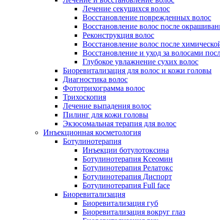
Лечение секущихся волос
Восстановление поврежденных волос
Восстановление волос после окрашиван
Реконструкция волос
Восстановление волос после химическо
Восстановление и уход за волосами пос
Глубокое увлажнение сухих волос
Биоревитализация для волос и кожи головы
Диагностика волос
Фототрихограмма волос
Трихоскопия
Лечение выпадения волос
Пилинг для кожи головы
Экзосомальная терапия для волос
Инъекционная косметология
Ботулинотерапия
Инъекции ботулотоксина
Ботулинотерапия Ксеомин
Ботулинотерапия Релатокс
Ботулинотерапия Диспорт
Ботулинотерапия Full face
Биоревитализация
Биоревитализация губ
Биоревитализация вокруг глаз