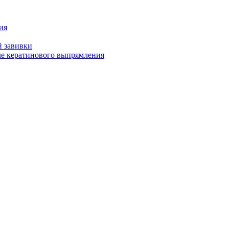
ия
й завивки
ле кератинового выпрямления