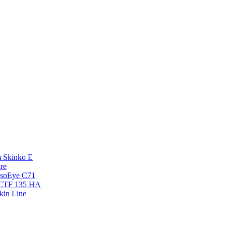
 Skinko E
re
esoEye С71
NCTF 135 HA
kin Line