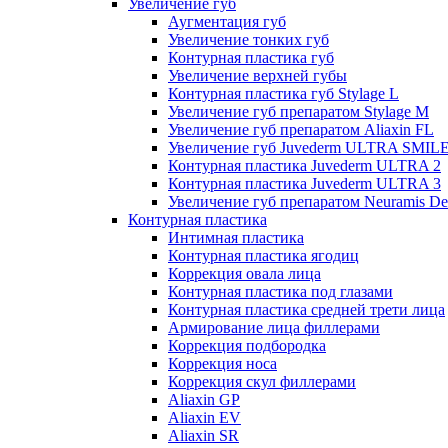
Увеличение губ
Аугментация губ
Увеличение тонких губ
Контурная пластика губ
Увеличение верхней губы
Контурная пластика губ Stylage L
Увеличение губ препаратом Stylage M
Увеличение губ препаратом Aliaxin FL
Увеличение губ Juvederm ULTRA SMIL
Контурная пластика Juvederm ULTRA 2
Контурная пластика Juvederm ULTRA 3
Увеличение губ препаратом Neuramis De
Контурная пластика
Интимная пластика
Контурная пластика ягодиц
Коррекция овала лица
Контурная пластика под глазами
Контурная пластика средней трети лица
Армирование лица филлерами
Коррекция подбородка
Коррекция носа
Коррекция скул филлерами
Aliaxin GP
Aliaxin EV
Aliaxin SR