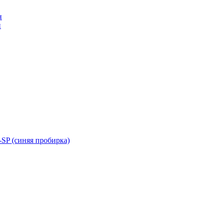
н
н
SP (синяя пробирка)