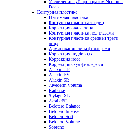
Увеличение губ препаратом Neuramis
Deep
Контурная пластика
Интимная пластика
Контурная пластика ягодиц
Коррекция овала лица
Контурная пластика под глазами
Контурная пластика средней трети
лица
Армирование лица филлерами
Коррекция подбородка
Коррекция носа
Коррекция скул филлерами
Aliaxin GP
Aliaxin EV
Aliaxin SR
Juvederm Voluma
Radiesse
Stylage XL
AestheFill
Belotero Balance
Belotero Intense
Belotero Soft
Belotero Volume
Soprano