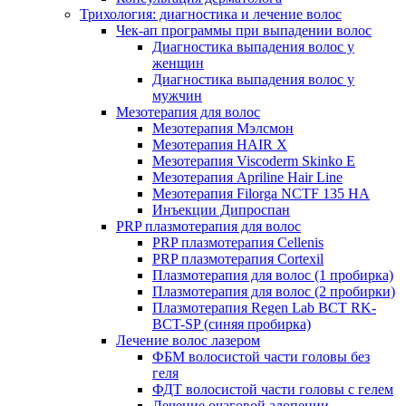
Трихология: диагностика и лечение волос
Чек-ап программы при выпадении волос
Диагностика выпадения волос у
женщин
Диагностика выпадения волос у
мужчин
Мезотерапия для волос
Мезотерапия Мэлсмон
Мезотерапия HAIR X
Мезотерапия Viscoderm Skinko E
Мезотерапия Apriline Hair Line
Мезотерапия Filorga NCTF 135 HA
Инъекции Дипроспан
PRP плазмотерапия для волос
PRP плазмотерапия Cellenis
PRP плазмотерапия Cortexil
Плазмотерапия для волос (1 пробирка)
Плазмотерапия для волос (2 пробирки)
Плазмотерапия Regen Lab BCT RK-
BCT-SP (синяя пробирка)
Лечение волос лазером
ФБМ волосистой части головы без
геля
ФДТ волосистой части головы с гелем
Лечение очаговой алопеции