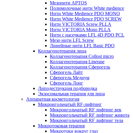
Мезонити APTOS
Полимолочные нити White medience
Нити White Medience PDO MONO
Нити White Medience PDO SCREW
Нити VICTORIA Screw PLLA
Нити VICTORIA Mono PLLA
Нити с насечками LFL 4D PDO PCL
Мезо нити LFL Screw
Линейные нити LFL Basic PDO
Коллагенотерапия лица
Коллагенотерапия Collost micro
Коллагенотерапия Linerase
Коллагенотерапия Сферогель
Сферогель Лайт
Сферогель Медиум
Сферогель Лонг
Липодеструкция подбородка
Экзосомальная терапия для лица
Аппаратная косметология
Микроигольчатый RF-лифтинг
Микроигольчатый RF лифтинг век
Микроигольчатый RF лифтинг живота
Микроигольчатый RF лифтинг тела
Микротоковая терапия
Микротоки вокруг глаз