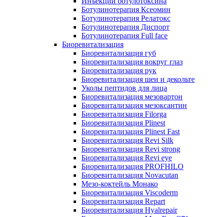
Инъекции ботулотоксина
Ботулинотерапия Ксеомин
Ботулинотерапия Релатокс
Ботулинотерапия Диспорт
Ботулинотерапия Full face
Биоревитализация
Биоревитализация губ
Биоревитализация вокруг глаз
Биоревитализация рук
Биоревитализация шеи и декольте
Уколы пептидов для лица
Биоревитализация мезовартон
Биоревитализация мезоксантин
Биоревитализация Filorga
Биоревитализация Plinest
Биоревитализация Plinest Fast
Биоревитализация Revi Silk
Биоревитализация Revi strong
Биоревитализация Revi eye
Биоревитализация PROFHILO
Биоревитализация Novacutan
Мезо-коктейль Монако
Биоревитализация Viscoderm
Биоревитализация Repart
Биоревитализация Hyalrepair