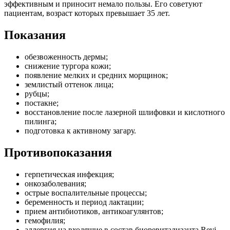
эффективным и приносит немало пользы. Его советуют
пациентам, возраст которых превышает 35 лет.
Показания
обезвоженность дермы;
снижение тургора кожи;
появление мелких и средних морщинок;
землистый оттенок лица;
рубцы;
постакне;
восстановление после лазерной шлифовки и кислотного
пилинга;
подготовка к активному загару.
Противопоказания
герпетическая инфекция;
онкозаболевания;
острые воспалительные процессы;
беременность и период лактации;
прием антибиотиков, антикоагулянтов;
гемофилия;
аллергия на входящие в состав биоревитализанта Revi