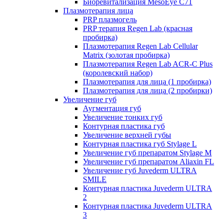
Биоревитализация MesoEye C71
Плазмотерапия лица
PRP плазмогель
PRP терапия Regen Lab (красная
пробирка)
Плазмотерапия Regen Lab Cellular
Matrix (золотая пробирка)
Плазмотерапия Regen Lab ACR-C Plus
(королевский набор)
Плазмотерапия для лица (1 пробирка)
Плазмотерапия для лица (2 пробирки)
Увеличение губ
Аугментация губ
Увеличение тонких губ
Контурная пластика губ
Увеличение верхней губы
Контурная пластика губ Stylage L
Увеличение губ препаратом Stylage M
Увеличение губ препаратом Aliaxin FL
Увеличение губ Juvederm ULTRA
SMILE
Контурная пластика Juvederm ULTRA
2
Контурная пластика Juvederm ULTRA
3