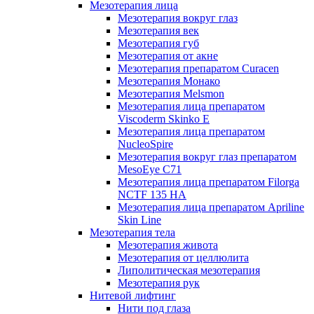
Мезотерапия лица
Мезотерапия вокруг глаз
Мезотерапия век
Мезотерапия губ
Мезотерапия от акне
Мезотерапия препаратом Curacen
Мезотерапия Монако
Мезотерапия Melsmon
Мезотерапия лица препаратом
Viscoderm Skinko E
Мезотерапия лица препаратом
NucleoSpire
Мезотерапия вокруг глаз препаратом
MesoEye С71
Мезотерапия лица препаратом Filorga
NCTF 135 HA
Мезотерапия лица препаратом Apriline
Skin Line
Мезотерапия тела
Мезотерапия живота
Мезотерапия от целлюлита
Липолитическая мезотерапия
Мезотерапия рук
Нитевой лифтинг
Нити под глаза