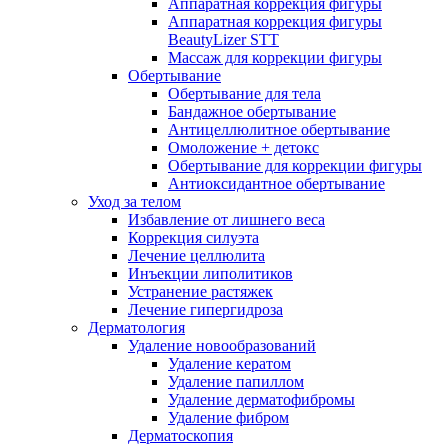
Аппаратная коррекция фигуры
Аппаратная коррекция фигуры
BeautyLizer STT
Массаж для коррекции фигуры
Обертывание
Обертывание для тела
Бандажное обертывание
Антицеллюлитное обертывание
Омоложение + детокс
Обертывание для коррекции фигуры
Антиоксидантное обертывание
Уход за телом
Избавление от лишнего веса
Коррекция силуэта
Лечение целлюлита
Инъекции липолитиков
Устранение растяжек
Лечение гипергидроза
Дерматология
Удаление новообразований
Удаление кератом
Удаление папиллом
Удаление дерматофибромы
Удаление фибром
Дерматоскопия