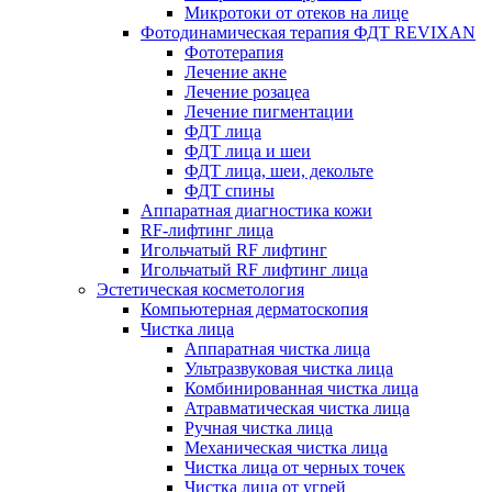
Микротоки от отеков на лице
Фотодинамическая терапия ФДТ REVIXAN
Фототерапия
Лечение акне
Лечение розацеа
Лечение пигментации
ФДТ лица
ФДТ лица и шеи
ФДТ лица, шеи, декольте
ФДТ спины
Аппаратная диагностика кожи
RF-лифтинг лица
Игольчатый RF лифтинг
Игольчатый RF лифтинг лица
Эстетическая косметология
Компьютерная дерматоскопия
Чистка лица
Аппаратная чистка лица
Ультразвуковая чистка лица
Комбинированная чистка лица
Атравматическая чистка лица
Ручная чистка лица
Механическая чистка лица
Чистка лица от черных точек
Чистка лица от угрей