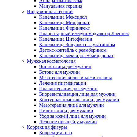
Аппаратный массаж
Мануальная терапия
Инфузионная терапия
Капельница Мексидол
Капельница Милдронат
Капельница Феринжект
Плацентарный иммуномодулятор Лаеннек
Капельница Цитофлавин
Капельница Золушка с глутатионом
Детокс-коктейль с реамберином
Капельница мексидол + милдронат
Мужская косметология
Чистка лица для мужчин
Ботокс для мужчин
Мезотерапия волос и кожи головы
Лечение пигментации
Плазмотерапия для мужчин
Биоревитализация лица для мужчин
Контурная пластика лица для мужчин
Мезотерапия лица для мужчин
Пилинг лица для мужчин
Уход за кожей лица для мужчин
Лечение прыщей у мужчин
Коррекция фигуры
Коррекция тела