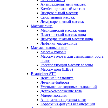
Антицеллюлитный массаж
Комбинированный массаж
Висцеральный массаж
Спортивный массаж
Лимфодренажный массаж
Массаж лица
Медицинский массаж лица
Пластический массаж лица
Лимфодренажный массаж лица
Лифтинг-массаж лица
Массаж головы и шеи
Массаж головы
Массаж головы для стимуляции роста
волос
Расслабляющий массаж головы
Массаж шеи (ШВЗ)
Beautylizer STT
Лечение целлюлита
Лечение фиброза
Уменьшение жировых отложений
Детокс-омоложение тела
Миорелаксация
Аппаратная подтяжка кожи
Коррекция фигуры без операции