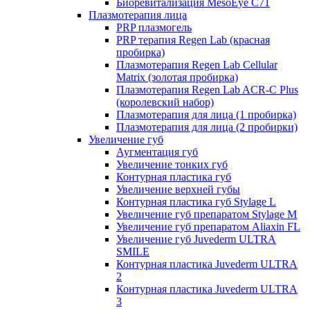
Биоревитализация MesoEye C71
Плазмотерапия лица
PRP плазмогель
PRP терапия Regen Lab (красная
пробирка)
Плазмотерапия Regen Lab Cellular
Matrix (золотая пробирка)
Плазмотерапия Regen Lab ACR-C Plus
(королевский набор)
Плазмотерапия для лица (1 пробирка)
Плазмотерапия для лица (2 пробирки)
Увеличение губ
Аугментация губ
Увеличение тонких губ
Контурная пластика губ
Увеличение верхней губы
Контурная пластика губ Stylage L
Увеличение губ препаратом Stylage M
Увеличение губ препаратом Aliaxin FL
Увеличение губ Juvederm ULTRA
SMILE
Контурная пластика Juvederm ULTRA
2
Контурная пластика Juvederm ULTRA
3