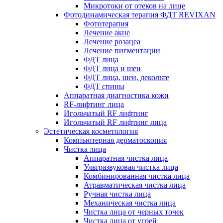
Микротоки от отеков на лице
Фотодинамическая терапия ФДТ REVIXAN
Фототерапия
Лечение акне
Лечение розацеа
Лечение пигментации
ФДТ лица
ФДТ лица и шеи
ФДТ лица, шеи, декольте
ФДТ спины
Аппаратная диагностика кожи
RF-лифтинг лица
Игольчатый RF лифтинг
Игольчатый RF лифтинг лица
Эстетическая косметология
Компьютерная дерматоскопия
Чистка лица
Аппаратная чистка лица
Ультразвуковая чистка лица
Комбинированная чистка лица
Атравматическая чистка лица
Ручная чистка лица
Механическая чистка лица
Чистка лица от черных точек
Чистка лица от угрей