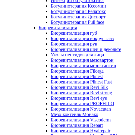
Инъекции ботулотоксина
Ботулинотерапия Ксеомин
Ботулинотерапия Релатокс
Ботулинотерапия Диспорт
Ботулинотерапия Full face
Биоревитализация
Биоревитализация губ
Биоревитализация вокруг глаз
Биоревитализация рук
Биоревитализация шеи и декольте
Уколы пептидов для лица
Биоревитализация мезовартон
Биоревитализация мезоксантин
Биоревитализация Filorga
Биоревитализация Plinest
Биоревитализация Plinest Fast
Биоревитализация Revi Silk
Биоревитализация Revi strong
Биоревитализация Revi eye
Биоревитализация PROFHILO
Биоревитализация Novacutan
Мезо-коктейль Монако
Биоревитализация Viscoderm
Биоревитализация Repart
Биоревитализация Hyalrepair