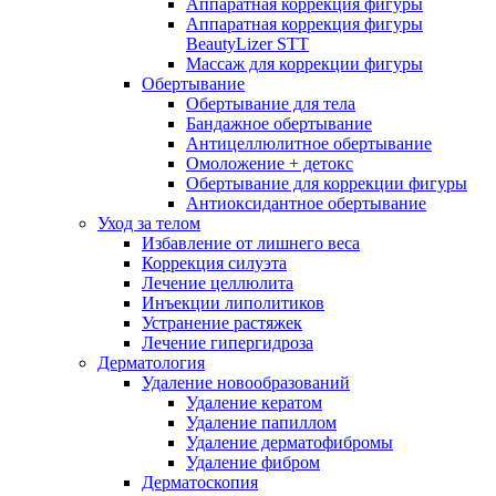
Аппаратная коррекция фигуры
Аппаратная коррекция фигуры
BeautyLizer STT
Массаж для коррекции фигуры
Обертывание
Обертывание для тела
Бандажное обертывание
Антицеллюлитное обертывание
Омоложение + детокс
Обертывание для коррекции фигуры
Антиоксидантное обертывание
Уход за телом
Избавление от лишнего веса
Коррекция силуэта
Лечение целлюлита
Инъекции липолитиков
Устранение растяжек
Лечение гипергидроза
Дерматология
Удаление новообразований
Удаление кератом
Удаление папиллом
Удаление дерматофибромы
Удаление фибром
Дерматоскопия