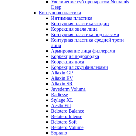
Увеличение губ препаратом Neuramis
Deep
Контурная пластика
Интимная пластика
Контурная пластика ягодиц
Коррекция овала лица
Контурная пластика под глазами
Контурная пластика средней трети
лица
Армирование лица филлерами
Коррекция подбородка
Коррекция носа
Коррекция скул филлерами
Aliaxin GP
Aliaxin EV
Aliaxin SR
Juvederm Voluma
Radiesse
Stylage XL
AestheFill
Belotero Balance
Belotero Intense
Belotero Soft
Belotero Volume
Soprano