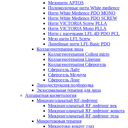
Мезонити APTOS
Полимолочные нити White medience
Нити White Medience PDO MONO
Нити White Medience PDO SCREW
Нити VICTORIA Screw PLLA
Нити VICTORIA Mono PLLA
Нити с насечками LFL 4D PDO PCL
Мезо нити LFL Screw
Линейные нити LFL Basic PDO
Коллагенотерапия лица
Коллагенотерапия Collost micro
Коллагенотерапия Linerase
Коллагенотерапия Сферогель
Сферогель Лайт
Сферогель Медиум
Сферогель Лонг
Липодеструкция подбородка
Экзосомальная терапия для лица
Аппаратная косметология
Микроигольчатый RF-лифтинг
Микроигольчатый RF лифтинг век
Микроигольчатый RF лифтинг живота
Микроигольчатый RF лифтинг тела
Микротоковая терапия
Микротоки вокруг глаз