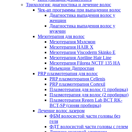
Трихология: диагностика и лечение волос
Чек-ап программы при выпадении волос
Диагностика выпадения волос у
женщин
Диагностика выпадения волос у
мужчин
Мезотерапия для волос
Мезотерапия Мэлсмон
Мезотерапия HAIR X
Мезотерапия Viscoderm Skinko E
Мезотерапия Apriline Hair Line
Мезотерапия Filorga NCTF 135 HA
Инъекции Дипроспан
PRP плазмотерапия для волос
PRP плазмотерапия Cellenis
PRP плазмотерапия Cortexil
Плазмотерапия для волос (1 пробирка)
Плазмотерапия для волос (2 пробирки)
Плазмотерапия Regen Lab BCT RK-
BCT-SP (синяя пробирка)
Лечение волос лазером
ФБМ волосистой части головы без
геля
ФДТ волосистой части головы с гелем
Лечение очаговой алопеции