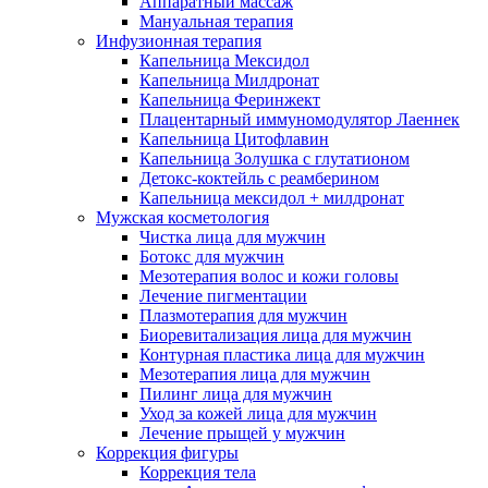
Аппаратный массаж
Мануальная терапия
Инфузионная терапия
Капельница Мексидол
Капельница Милдронат
Капельница Феринжект
Плацентарный иммуномодулятор Лаеннек
Капельница Цитофлавин
Капельница Золушка с глутатионом
Детокс-коктейль с реамберином
Капельница мексидол + милдронат
Мужская косметология
Чистка лица для мужчин
Ботокс для мужчин
Мезотерапия волос и кожи головы
Лечение пигментации
Плазмотерапия для мужчин
Биоревитализация лица для мужчин
Контурная пластика лица для мужчин
Мезотерапия лица для мужчин
Пилинг лица для мужчин
Уход за кожей лица для мужчин
Лечение прыщей у мужчин
Коррекция фигуры
Коррекция тела