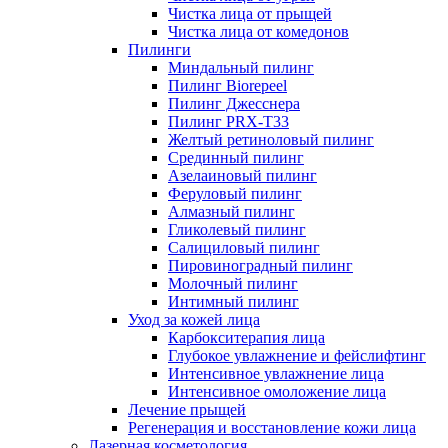
Чистка лица от прыщей
Чистка лица от комедонов
Пилинги
Миндальный пилинг
Пилинг Biorepeel
Пилинг Джесснера
Пилинг PRX-T33
Желтый ретиноловый пилинг
Срединный пилинг
Азелаиновый пилинг
Феруловый пилинг
Алмазный пилинг
Гликолевый пилинг
Салициловый пилинг
Пировиноградный пилинг
Молочный пилинг
Интимный пилинг
Уход за кожей лица
Карбокситерапия лица
Глубокое увлажнение и фейслифтинг
Интенсивное увлажнение лица
Интенсивное омоложение лица
Лечение прыщей
Регенерация и восстановление кожи лица
Лазерная косметология