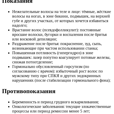
Показания
Нежелательные волосы на теле и лице: тёмные, жёсткие
волосы на ногах, в зоне бикини, подмышек, на верхней
губе и других участках, от которых хочется избавиться
надолго;
Врастание волос (псевдофолликулит): постоянные
вросшие волоски, бугорки и воспаления после бритья
или восковой депиляции;
Раздражение после бритья: покраснение, зуд, сыпь,
возникающие при частом использовании станка;
Повышенная потливость (гипергидроз) в зоне
подмышек: лазер попутно коагулирует потовые железы,
снижая потоотделение;
Гормонально обусловленный гирсутизм (по
согласованию с врачом): избыточный рост волос по
мужскому типу при СПКЯ и других эндокринных
нарушениях (после стабилизации гормонального фона);
Противопоказания
Беременность и период грудного вскармливания;
Онкологические заболевания: текущие злокачественные
процессы или период ремиссии менее 5 лет;