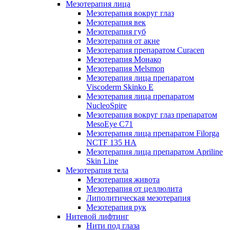
Мезотерапия лица
Мезотерапия вокруг глаз
Мезотерапия век
Мезотерапия губ
Мезотерапия от акне
Мезотерапия препаратом Curacen
Мезотерапия Монако
Мезотерапия Melsmon
Мезотерапия лица препаратом
Viscoderm Skinko E
Мезотерапия лица препаратом
NucleoSpire
Мезотерапия вокруг глаз препаратом
MesoEye С71
Мезотерапия лица препаратом Filorga
NCTF 135 HA
Мезотерапия лица препаратом Apriline
Skin Line
Мезотерапия тела
Мезотерапия живота
Мезотерапия от целлюлита
Липолитическая мезотерапия
Мезотерапия рук
Нитевой лифтинг
Нити под глаза