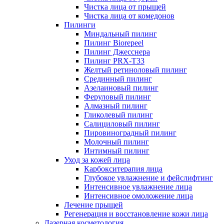
Чистка лица от прыщей
Чистка лица от комедонов
Пилинги
Миндальный пилинг
Пилинг Biorepeel
Пилинг Джесснера
Пилинг PRX-T33
Желтый ретиноловый пилинг
Срединный пилинг
Азелаиновый пилинг
Феруловый пилинг
Алмазный пилинг
Гликолевый пилинг
Салициловый пилинг
Пировиноградный пилинг
Молочный пилинг
Интимный пилинг
Уход за кожей лица
Карбокситерапия лица
Глубокое увлажнение и фейслифтинг
Интенсивное увлажнение лица
Интенсивное омоложение лица
Лечение прыщей
Регенерация и восстановление кожи лица
Лазерная косметология