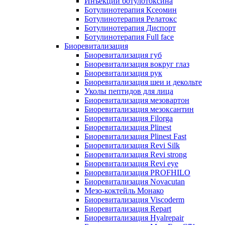
Инъекции ботулотоксина
Ботулинотерапия Ксеомин
Ботулинотерапия Релатокс
Ботулинотерапия Диспорт
Ботулинотерапия Full face
Биоревитализация
Биоревитализация губ
Биоревитализация вокруг глаз
Биоревитализация рук
Биоревитализация шеи и декольте
Уколы пептидов для лица
Биоревитализация мезовартон
Биоревитализация мезоксантин
Биоревитализация Filorga
Биоревитализация Plinest
Биоревитализация Plinest Fast
Биоревитализация Revi Silk
Биоревитализация Revi strong
Биоревитализация Revi eye
Биоревитализация PROFHILO
Биоревитализация Novacutan
Мезо-коктейль Монако
Биоревитализация Viscoderm
Биоревитализация Repart
Биоревитализация Hyalrepair