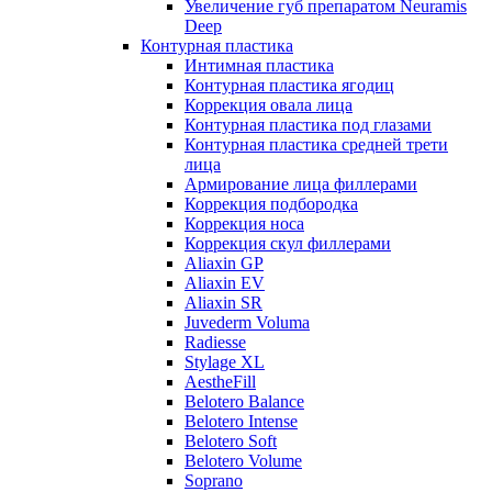
Увеличение губ препаратом Neuramis
Deep
Контурная пластика
Интимная пластика
Контурная пластика ягодиц
Коррекция овала лица
Контурная пластика под глазами
Контурная пластика средней трети
лица
Армирование лица филлерами
Коррекция подбородка
Коррекция носа
Коррекция скул филлерами
Aliaxin GP
Aliaxin EV
Aliaxin SR
Juvederm Voluma
Radiesse
Stylage XL
AestheFill
Belotero Balance
Belotero Intense
Belotero Soft
Belotero Volume
Soprano