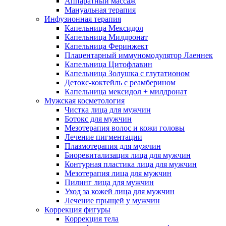
Аппаратный массаж
Мануальная терапия
Инфузионная терапия
Капельница Мексидол
Капельница Милдронат
Капельница Феринжект
Плацентарный иммуномодулятор Лаеннек
Капельница Цитофлавин
Капельница Золушка с глутатионом
Детокс-коктейль с реамберином
Капельница мексидол + милдронат
Мужская косметология
Чистка лица для мужчин
Ботокс для мужчин
Мезотерапия волос и кожи головы
Лечение пигментации
Плазмотерапия для мужчин
Биоревитализация лица для мужчин
Контурная пластика лица для мужчин
Мезотерапия лица для мужчин
Пилинг лица для мужчин
Уход за кожей лица для мужчин
Лечение прыщей у мужчин
Коррекция фигуры
Коррекция тела