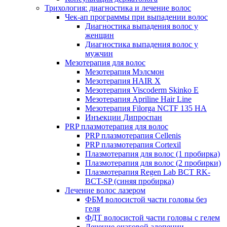
Трихология: диагностика и лечение волос
Чек-ап программы при выпадении волос
Диагностика выпадения волос у
женщин
Диагностика выпадения волос у
мужчин
Мезотерапия для волос
Мезотерапия Мэлсмон
Мезотерапия HAIR X
Мезотерапия Viscoderm Skinko E
Мезотерапия Apriline Hair Line
Мезотерапия Filorga NCTF 135 HA
Инъекции Дипроспан
PRP плазмотерапия для волос
PRP плазмотерапия Cellenis
PRP плазмотерапия Cortexil
Плазмотерапия для волос (1 пробирка)
Плазмотерапия для волос (2 пробирки)
Плазмотерапия Regen Lab BCT RK-
BCT-SP (синяя пробирка)
Лечение волос лазером
ФБМ волосистой части головы без
геля
ФДТ волосистой части головы с гелем
Лечение очаговой алопеции