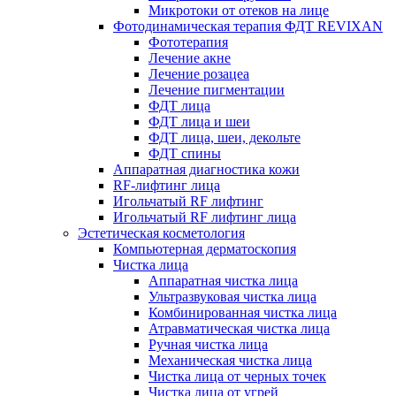
Микротоки от отеков на лице
Фотодинамическая терапия ФДТ REVIXAN
Фототерапия
Лечение акне
Лечение розацеа
Лечение пигментации
ФДТ лица
ФДТ лица и шеи
ФДТ лица, шеи, декольте
ФДТ спины
Аппаратная диагностика кожи
RF-лифтинг лица
Игольчатый RF лифтинг
Игольчатый RF лифтинг лица
Эстетическая косметология
Компьютерная дерматоскопия
Чистка лица
Аппаратная чистка лица
Ультразвуковая чистка лица
Комбинированная чистка лица
Атравматическая чистка лица
Ручная чистка лица
Механическая чистка лица
Чистка лица от черных точек
Чистка лица от угрей