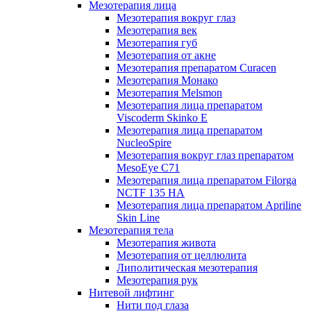
Мезотерапия лица
Мезотерапия вокруг глаз
Мезотерапия век
Мезотерапия губ
Мезотерапия от акне
Мезотерапия препаратом Curacen
Мезотерапия Монако
Мезотерапия Melsmon
Мезотерапия лица препаратом
Viscoderm Skinko E
Мезотерапия лица препаратом
NucleoSpire
Мезотерапия вокруг глаз препаратом
MesoEye С71
Мезотерапия лица препаратом Filorga
NCTF 135 HA
Мезотерапия лица препаратом Apriline
Skin Line
Мезотерапия тела
Мезотерапия живота
Мезотерапия от целлюлита
Липолитическая мезотерапия
Мезотерапия рук
Нитевой лифтинг
Нити под глаза