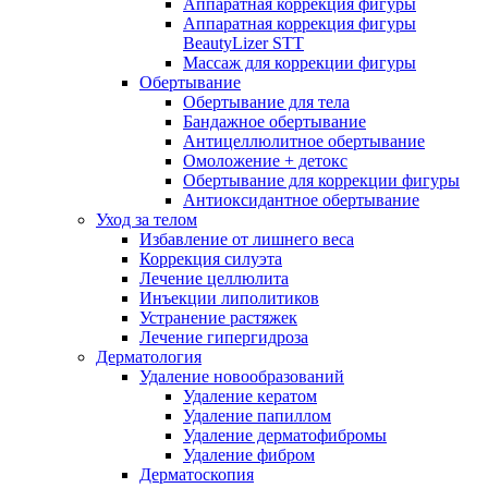
Аппаратная коррекция фигуры
Аппаратная коррекция фигуры
BeautyLizer STT
Массаж для коррекции фигуры
Обертывание
Обертывание для тела
Бандажное обертывание
Антицеллюлитное обертывание
Омоложение + детокс
Обертывание для коррекции фигуры
Антиоксидантное обертывание
Уход за телом
Избавление от лишнего веса
Коррекция силуэта
Лечение целлюлита
Инъекции липолитиков
Устранение растяжек
Лечение гипергидроза
Дерматология
Удаление новообразований
Удаление кератом
Удаление папиллом
Удаление дерматофибромы
Удаление фибром
Дерматоскопия