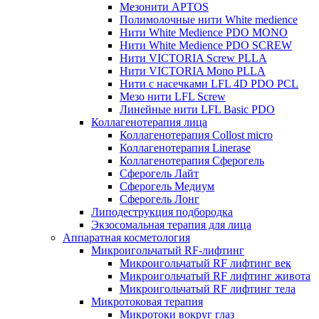
Мезонити APTOS
Полимолочные нити White medience
Нити White Medience PDO MONO
Нити White Medience PDO SCREW
Нити VICTORIA Screw PLLA
Нити VICTORIA Mono PLLA
Нити с насечками LFL 4D PDO PCL
Мезо нити LFL Screw
Линейные нити LFL Basic PDO
Коллагенотерапия лица
Коллагенотерапия Collost micro
Коллагенотерапия Linerase
Коллагенотерапия Сферогель
Сферогель Лайт
Сферогель Медиум
Сферогель Лонг
Липодеструкция подбородка
Экзосомальная терапия для лица
Аппаратная косметология
Микроигольчатый RF-лифтинг
Микроигольчатый RF лифтинг век
Микроигольчатый RF лифтинг живота
Микроигольчатый RF лифтинг тела
Микротоковая терапия
Микротоки вокруг глаз