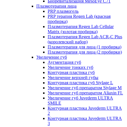
Биоревитализация MesoEye C71
Плазмотерапия лица
PRP плазмогель
PRP терапия Regen Lab (красная
пробирка)
Плазмотерапия Regen Lab Cellular
Matrix (золотая пробирка)
Плазмотерапия Regen Lab ACR-C Plus
(королевский набор)
Плазмотерапия для лица (1 пробирка)
Плазмотерапия для лица (2 пробирки)
Увеличение губ
Аугментация губ
Увеличение тонких губ
Контурная пластика губ
Увеличение верхней губы
Контурная пластика губ Stylage L
Увеличение губ препаратом Stylage M
Увеличение губ препаратом Aliaxin FL
Увеличение губ Juvederm ULTRA
SMILE
Контурная пластика Juvederm ULTRA
2
Контурная пластика Juvederm ULTRA
3