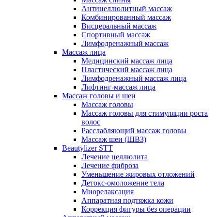
Антицеллюлитный массаж
Комбинированный массаж
Висцеральный массаж
Спортивный массаж
Лимфодренажный массаж
Массаж лица
Медицинский массаж лица
Пластический массаж лица
Лимфодренажный массаж лица
Лифтинг-массаж лица
Массаж головы и шеи
Массаж головы
Массаж головы для стимуляции роста
волос
Расслабляющий массаж головы
Массаж шеи (ШВЗ)
Beautylizer STT
Лечение целлюлита
Лечение фиброза
Уменьшение жировых отложений
Детокс-омоложение тела
Миорелаксация
Аппаратная подтяжка кожи
Коррекция фигуры без операции