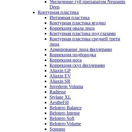
Увеличение губ препаратом Neuramis
Deep
Контурная пластика
Интимная пластика
Контурная пластика ягодиц
Коррекция овала лица
Контурная пластика под глазами
Контурная пластика средней трети
лица
Армирование лица филлерами
Коррекция подбородка
Коррекция носа
Коррекция скул филлерами
Aliaxin GP
Aliaxin EV
Aliaxin SR
Juvederm Voluma
Radiesse
Stylage XL
AestheFill
Belotero Balance
Belotero Intense
Belotero Soft
Belotero Volume
Soprano