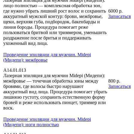
Лазерная эпиляция для мужчин Midepi (Мидепи):
лицо полностью — комплексная обработка зон,
где нужно убрать лишний рост волос и сохранить
6000 р.
аккуратный мужской контур: брови, межбровье,
Записаться
щеки, верхняя губа, подбородок, бакенбарды и
линия бороды. Процедура помогает реже
пользоваться бритвой или триммером, уменьшить
раздражение после бритья и поддерживать
ухоженный вид лица.
Проведение эпиляции для мужчин. Midepi
(Мидепи): межбровье
А14.01.013
Лазерная эпиляция для мужчин Midepi (Мидепи):
межбровье — точечная обработка зоны между
800 р.
бровями, где волосы быстро нарушают
Записаться
аккуратный вид лица. Процедура помогает убрать
лишнюю густоту, сохранить естественную форму
бровей и реже использовать пинцет, триммер или
воск.
Проведение эпиляции для мужчин. Midepi
(Мидепи): ноги полностью