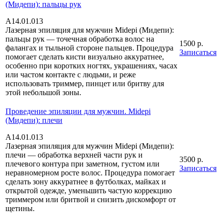
(Мидепи): пальцы рук
А14.01.013
Лазерная эпиляция для мужчин Midepi (Мидепи):
пальцы рук — точечная обработка волос на
1500 р.
фалангах и тыльной стороне пальцев. Процедура
Записаться
помогает сделать кисти визуально аккуратнее,
особенно при коротких ногтях, украшениях, часах
или частом контакте с людьми, и реже
использовать триммер, пинцет или бритву для
этой небольшой зоны.
Проведение эпиляции для мужчин. Midepi
(Мидепи): плечи
А14.01.013
Лазерная эпиляция для мужчин Midepi (Мидепи):
плечи — обработка верхней части рук и
3500 р.
плечевого контура при заметном, густом или
Записаться
неравномерном росте волос. Процедура помогает
сделать зону аккуратнее в футболках, майках и
открытой одежде, уменьшить частую коррекцию
триммером или бритвой и снизить дискомфорт от
щетины.