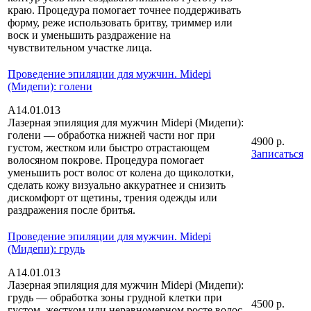
краю. Процедура помогает точнее поддерживать
форму, реже использовать бритву, триммер или
воск и уменьшить раздражение на
чувствительном участке лица.
Проведение эпиляции для мужчин. Midepi
(Мидепи): голени
А14.01.013
Лазерная эпиляция для мужчин Midepi (Мидепи):
голени — обработка нижней части ног при
4900 р.
густом, жестком или быстро отрастающем
Записаться
волосяном покрове. Процедура помогает
уменьшить рост волос от колена до щиколотки,
сделать кожу визуально аккуратнее и снизить
дискомфорт от щетины, трения одежды или
раздражения после бритья.
Проведение эпиляции для мужчин. Midepi
(Мидепи): грудь
А14.01.013
Лазерная эпиляция для мужчин Midepi (Мидепи):
грудь — обработка зоны грудной клетки при
4500 р.
густом, жестком или неравномерном росте волос.