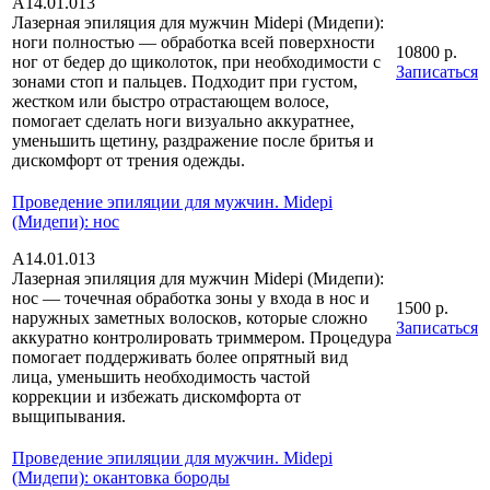
А14.01.013
Лазерная эпиляция для мужчин Midepi (Мидепи):
ноги полностью — обработка всей поверхности
10800 р.
ног от бедер до щиколоток, при необходимости с
Записаться
зонами стоп и пальцев. Подходит при густом,
жестком или быстро отрастающем волосе,
помогает сделать ноги визуально аккуратнее,
уменьшить щетину, раздражение после бритья и
дискомфорт от трения одежды.
Проведение эпиляции для мужчин. Midepi
(Мидепи): нос
А14.01.013
Лазерная эпиляция для мужчин Midepi (Мидепи):
нос — точечная обработка зоны у входа в нос и
1500 р.
наружных заметных волосков, которые сложно
Записаться
аккуратно контролировать триммером. Процедура
помогает поддерживать более опрятный вид
лица, уменьшить необходимость частой
коррекции и избежать дискомфорта от
выщипывания.
Проведение эпиляции для мужчин. Midepi
(Мидепи): окантовка бороды