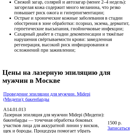
Свежий загар, солярий и автозагар (менее 2–4 недель):
загорелая кожа содержит много меланина, что резко
повышает риск ожога и гиперпигментации;
Острые и хронические кожные заболевания в стадии
обострения в зоне обработки: псориаз, экзема, дерматит,
герпетические высыпания, гнойничковые инфекции;
Сахарный диабет в стадии декомпенсации и тяжёлые
нарушения свёртываемости крови: замедленная
регенерация, высокий риск инфицирования и
осложнений при заживлении;
Цены на лазерную эпиляцию для
мужчин в Москве
Проведение эпиляции для мужчин. Midepi
(Мидепи): бакенбарды
А14.01.013
Лазерная эпиляция для мужчин Midepi (Мидепи):
бакенбарды — точечная обработка боковых
1500 р.
участков лица для аккуратной линии у висков,
Записаться
щек и бороды. Процедура помогает убрать