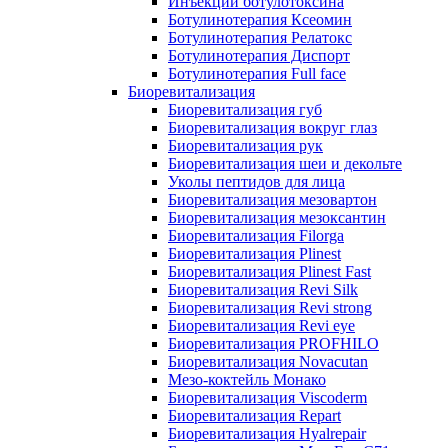
Инъекции ботулотоксина
Ботулинотерапия Ксеомин
Ботулинотерапия Релатокс
Ботулинотерапия Диспорт
Ботулинотерапия Full face
Биоревитализация
Биоревитализация губ
Биоревитализация вокруг глаз
Биоревитализация рук
Биоревитализация шеи и декольте
Уколы пептидов для лица
Биоревитализация мезовартон
Биоревитализация мезоксантин
Биоревитализация Filorga
Биоревитализация Plinest
Биоревитализация Plinest Fast
Биоревитализация Revi Silk
Биоревитализация Revi strong
Биоревитализация Revi eye
Биоревитализация PROFHILO
Биоревитализация Novacutan
Мезо-коктейль Монако
Биоревитализация Viscoderm
Биоревитализация Repart
Биоревитализация Hyalrepair