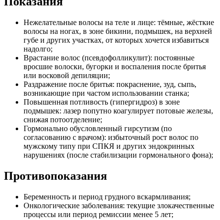
Показания
Нежелательные волосы на теле и лице: тёмные, жёсткие
волосы на ногах, в зоне бикини, подмышек, на верхней
губе и других участках, от которых хочется избавиться
надолго;
Врастание волос (псевдофолликулит): постоянные
вросшие волоски, бугорки и воспаления после бритья
или восковой депиляции;
Раздражение после бритья: покраснение, зуд, сыпь,
возникающие при частом использовании станка;
Повышенная потливость (гипергидроз) в зоне
подмышек: лазер попутно коагулирует потовые железы,
снижая потоотделение;
Гормонально обусловленный гирсутизм (по
согласованию с врачом): избыточный рост волос по
мужскому типу при СПКЯ и других эндокринных
нарушениях (после стабилизации гормонального фона);
Противопоказания
Беременность и период грудного вскармливания;
Онкологические заболевания: текущие злокачественные
процессы или период ремиссии менее 5 лет;