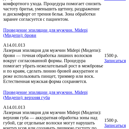
комфортного ухода. Процедура помогает снизить
частоту бритья, уменьшить щетину, раздражение
и дискомфорт от трения белья. Зона обработки
заранее согласуется с пациентом.
Проведение эпиляции для мужчин. Midepi
(Мидепи): брови
А14.01.013
Лазерная эпиляция для мужчин Midepi (Мидепи):
брови — точная обработка лишних волосков
1500 р.
вокруг согласованной формы. Процедура
Записаться
помогает убрать нежелательный рост в межбровье
и по краям, сделать линию бровей аккуратнее и
реже использовать пинцет, триммер или воск.
Естественная мужская форма сохраняется.
Проведение эпиляции для мужчин. Midepi
(Мидепи): верхняя губа
А14.01.013
Лазерная эпиляция для мужчин Midepi (Мидепи):
верхняя губа — аккуратная обработка зоны над
1500 р.
губой, где отдельные волоски могут нарушать
Записаться
контур усов или создавать лишнюю густоту по