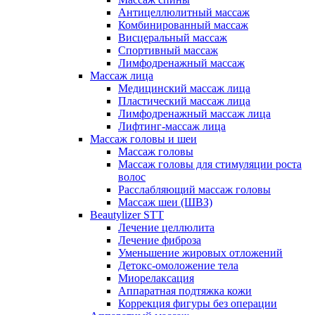
Антицеллюлитный массаж
Комбинированный массаж
Висцеральный массаж
Спортивный массаж
Лимфодренажный массаж
Массаж лица
Медицинский массаж лица
Пластический массаж лица
Лимфодренажный массаж лица
Лифтинг-массаж лица
Массаж головы и шеи
Массаж головы
Массаж головы для стимуляции роста
волос
Расслабляющий массаж головы
Массаж шеи (ШВЗ)
Beautylizer STT
Лечение целлюлита
Лечение фиброза
Уменьшение жировых отложений
Детокс-омоложение тела
Миорелаксация
Аппаратная подтяжка кожи
Коррекция фигуры без операции