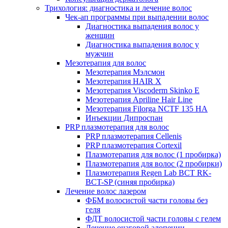
Трихология: диагностика и лечение волос
Чек-ап программы при выпадении волос
Диагностика выпадения волос у
женщин
Диагностика выпадения волос у
мужчин
Мезотерапия для волос
Мезотерапия Мэлсмон
Мезотерапия HAIR X
Мезотерапия Viscoderm Skinko E
Мезотерапия Apriline Hair Line
Мезотерапия Filorga NCTF 135 HA
Инъекции Дипроспан
PRP плазмотерапия для волос
PRP плазмотерапия Cellenis
PRP плазмотерапия Cortexil
Плазмотерапия для волос (1 пробирка)
Плазмотерапия для волос (2 пробирки)
Плазмотерапия Regen Lab BCT RK-
BCT-SP (синяя пробирка)
Лечение волос лазером
ФБМ волосистой части головы без
геля
ФДТ волосистой части головы с гелем
Лечение очаговой алопеции