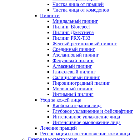
Чистка лица от прыщей
Чистка лица от комедонов
Пилинги
Миндальный пилинг
Пилинг Biorepeel
Пилинг Джесснера
Пилинг PRX-T33
Желтый ретиноловый пилинг
Срединный пилинг
Азелаиновый пилинг
Феруловый пилинг
Алмазный пилинг
Гликолевый пилинг
Салициловый пилинг
Пировиноградный пилинг
Молочный пилинг
Интимный пилинг
Уход за кожей лица
Карбокситерапия лица
Глубокое увлажнение и фейслифтинг
Интенсивное увлажнение лица
Интенсивное омоложение лица
Лечение прыщей
Регенерация и восстановление кожи лица
Лазерная косметология