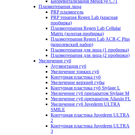
Биоревитализация MesoEye C71
Плазмотерапия лица
PRP плазмогель
PRP терапия Regen Lab (красная
пробирка)
Плазмотерапия Regen Lab Cellular
Matrix (золотая пробирка)
Плазмотерапия Regen Lab ACR-C Plus
(королевский набор)
Плазмотерапия для лица (1 пробирка)
Плазмотерапия для лица (2 пробирки)
Увеличение губ
Аугментация губ
Увеличение тонких губ
Контурная пластика губ
Увеличение верхней губы
Контурная пластика губ Stylage L
Увеличение губ препаратом Stylage M
Увеличение губ препаратом Aliaxin FL
Увеличение губ Juvederm ULTRA
SMILE
Контурная пластика Juvederm ULTRA
2
Контурная пластика Juvederm ULTRA
3