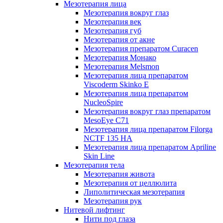
Мезотерапия лица
Мезотерапия вокруг глаз
Мезотерапия век
Мезотерапия губ
Мезотерапия от акне
Мезотерапия препаратом Curacen
Мезотерапия Монако
Мезотерапия Melsmon
Мезотерапия лица препаратом
Viscoderm Skinko E
Мезотерапия лица препаратом
NucleoSpire
Мезотерапия вокруг глаз препаратом
MesoEye С71
Мезотерапия лица препаратом Filorga
NCTF 135 HA
Мезотерапия лица препаратом Apriline
Skin Line
Мезотерапия тела
Мезотерапия живота
Мезотерапия от целлюлита
Липолитическая мезотерапия
Мезотерапия рук
Нитевой лифтинг
Нити под глаза