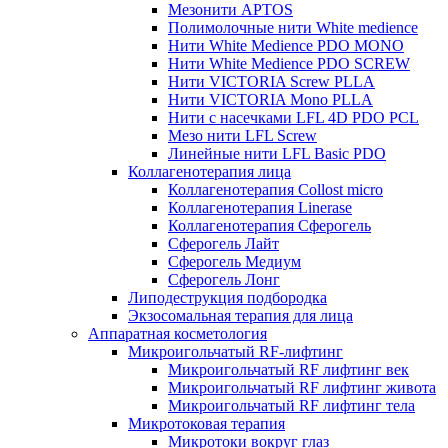
Мезонити APTOS
Полимолочные нити White medience
Нити White Medience PDO MONO
Нити White Medience PDO SCREW
Нити VICTORIA Screw PLLA
Нити VICTORIA Mono PLLA
Нити с насечками LFL 4D PDO PCL
Мезо нити LFL Screw
Линейные нити LFL Basic PDO
Коллагенотерапия лица
Коллагенотерапия Collost micro
Коллагенотерапия Linerase
Коллагенотерапия Сферогель
Сферогель Лайт
Сферогель Медиум
Сферогель Лонг
Липодеструкция подбородка
Экзосомальная терапия для лица
Аппаратная косметология
Микроигольчатый RF-лифтинг
Микроигольчатый RF лифтинг век
Микроигольчатый RF лифтинг живота
Микроигольчатый RF лифтинг тела
Микротоковая терапия
Микротоки вокруг глаз