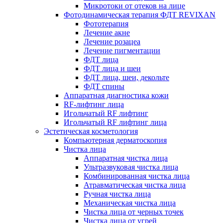
Микротоки от отеков на лице
Фотодинамическая терапия ФДТ REVIXAN
Фототерапия
Лечение акне
Лечение розацеа
Лечение пигментации
ФДТ лица
ФДТ лица и шеи
ФДТ лица, шеи, декольте
ФДТ спины
Аппаратная диагностика кожи
RF-лифтинг лица
Игольчатый RF лифтинг
Игольчатый RF лифтинг лица
Эстетическая косметология
Компьютерная дерматоскопия
Чистка лица
Аппаратная чистка лица
Ультразвуковая чистка лица
Комбинированная чистка лица
Атравматическая чистка лица
Ручная чистка лица
Механическая чистка лица
Чистка лица от черных точек
Чистка лица от угрей