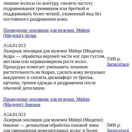
лишние волосы по контуру, снизить частоту
подравнивания триммером или бритвой и
поддерживать более четкий, ухоженный вид без
постоянного раздражения кожи.
Проведение эпиляции для мужчин. Midepi
(Мидепи): бедра
А14.01.013
Лазерная эпиляция для мужчин Midepi (Мидепи):
бедра — обработка верхней части ног при густом,
5500 р.
жестком или неравномерном росте волос.
Записаться
Процедура помогает уменьшить лишнюю
растительность на бедрах, сделать кожу визуально
аккуратнее и снизить дискомфорт от бритья,
щетины, трения одежды и раздражения после
обычной депиляции.
Проведение эпиляции для мужчин. Midepi
(Мидепи): бикини
А14.01.013
Лазерная эпиляция для мужчин Midepi (Мидепи):
бикини — деликатная обработка паховой зоны
5000 р.
для уменьшения нежелательных волос и более
Записаться