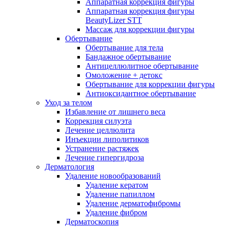
Аппаратная коррекция фигуры
Аппаратная коррекция фигуры
BeautyLizer STT
Массаж для коррекции фигуры
Обертывание
Обертывание для тела
Бандажное обертывание
Антицеллюлитное обертывание
Омоложение + детокс
Обертывание для коррекции фигуры
Антиоксидантное обертывание
Уход за телом
Избавление от лишнего веса
Коррекция силуэта
Лечение целлюлита
Инъекции липолитиков
Устранение растяжек
Лечение гипергидроза
Дерматология
Удаление новообразований
Удаление кератом
Удаление папиллом
Удаление дерматофибромы
Удаление фибром
Дерматоскопия