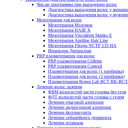
Чек-ап программы при выпадении волос
Диагностика выпадения волос у женщи
Диагностика выпадения волос у мужчи
Мезотерапия для волос
Мезотерапия Мэлсмон
Мезотерапия HAIR X
Мезотерапия Viscoderm Skinko E
Мезотерапия Apriline Hair Line
Мезотерапия Filorga NCTF 135 HA
Инъекции Дипроспан
PRP плазмотерапия для волос
PRP плазмотерапия Cellenis
PRP плазмотерапия Cortexil
Плазмотерапия для волос (1 пробирка)
Плазмотерапия для волос (2 пробирки)
Плазмотерапия Regen Lab BCT RK-BCT-
Лечение волос лазером
ФБМ волосистой части головы без геля
ФДТ волосистой части головы с гелем
Лечение очаговой алопеции
Лечение андрогенной алопеции
Лечение фолликулита
Лечение себорейного дерматита
Лечение псориаза
Лечение и восстановление волос