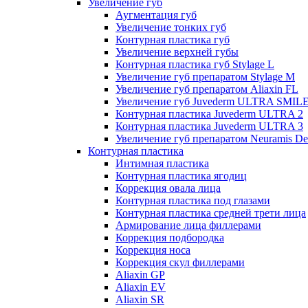
Увеличение губ
Аугментация губ
Увеличение тонких губ
Контурная пластика губ
Увеличение верхней губы
Контурная пластика губ Stylage L
Увеличение губ препаратом Stylage M
Увеличение губ препаратом Aliaxin FL
Увеличение губ Juvederm ULTRA SMIL
Контурная пластика Juvederm ULTRA 2
Контурная пластика Juvederm ULTRA 3
Увеличение губ препаратом Neuramis De
Контурная пластика
Интимная пластика
Контурная пластика ягодиц
Коррекция овала лица
Контурная пластика под глазами
Контурная пластика средней трети лица
Армирование лица филлерами
Коррекция подбородка
Коррекция носа
Коррекция скул филлерами
Aliaxin GP
Aliaxin EV
Aliaxin SR