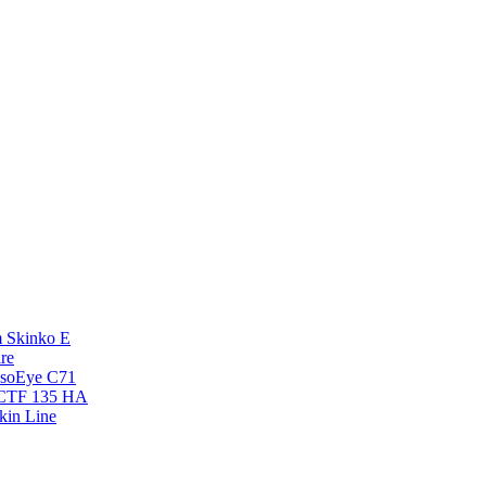
 Skinko E
re
esoEye С71
NCTF 135 HA
kin Line