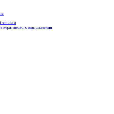
ия
й завивки
ле кератинового выпрямления