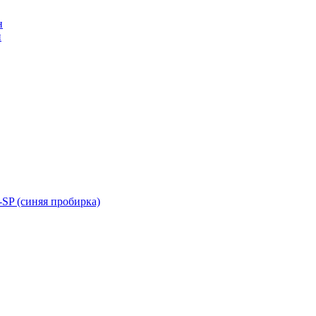
н
н
SP (синяя пробирка)