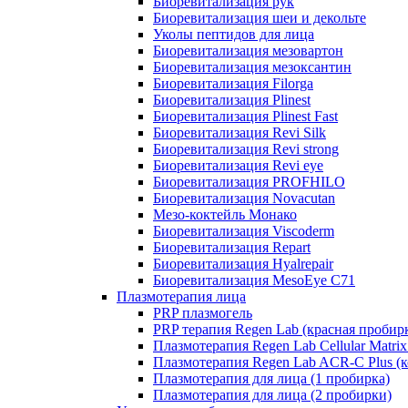
Биоревитализация рук
Биоревитализация шеи и декольте
Уколы пептидов для лица
Биоревитализация мезовартон
Биоревитализация мезоксантин
Биоревитализация Filorga
Биоревитализация Plinest
Биоревитализация Plinest Fast
Биоревитализация Revi Silk
Биоревитализация Revi strong
Биоревитализация Revi eye
Биоревитализация PROFHILO
Биоревитализация Novacutan
Мезо-коктейль Монако
Биоревитализация Viscoderm
Биоревитализация Repart
Биоревитализация Hyalrepair
Биоревитализация MesoEye C71
Плазмотерапия лица
PRP плазмогель
PRP терапия Regen Lab (красная пробир
Плазмотерапия Regen Lab Cellular Matrix
Плазмотерапия Regen Lab ACR-C Plus (к
Плазмотерапия для лица (1 пробирка)
Плазмотерапия для лица (2 пробирки)