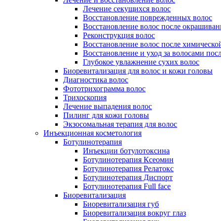
Лечение секущихся волос
Восстановление поврежденных волос
Восстановление волос после окрашиван
Реконструкция волос
Восстановление волос после химическо
Восстановление и уход за волосами пос
Глубокое увлажнение сухих волос
Биоревитализация для волос и кожи головы
Диагностика волос
Фототрихограмма волос
Трихоскопия
Лечение выпадения волос
Пилинг для кожи головы
Экзосомальная терапия для волос
Инъекционная косметология
Ботулинотерапия
Инъекции ботулотоксина
Ботулинотерапия Ксеомин
Ботулинотерапия Релатокс
Ботулинотерапия Диспорт
Ботулинотерапия Full face
Биоревитализация
Биоревитализация губ
Биоревитализация вокруг глаз