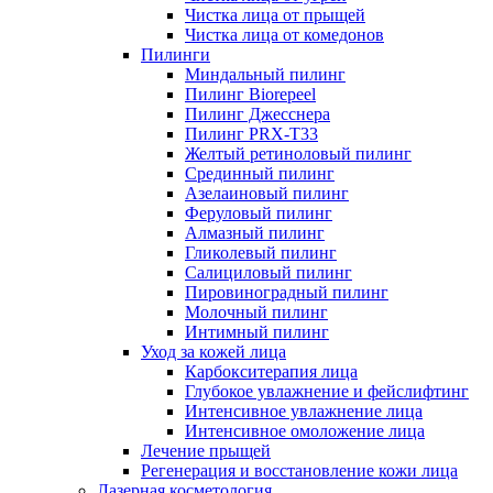
Чистка лица от прыщей
Чистка лица от комедонов
Пилинги
Миндальный пилинг
Пилинг Biorepeel
Пилинг Джесснера
Пилинг PRX-T33
Желтый ретиноловый пилинг
Срединный пилинг
Азелаиновый пилинг
Феруловый пилинг
Алмазный пилинг
Гликолевый пилинг
Салициловый пилинг
Пировиноградный пилинг
Молочный пилинг
Интимный пилинг
Уход за кожей лица
Карбокситерапия лица
Глубокое увлажнение и фейслифтинг
Интенсивное увлажнение лица
Интенсивное омоложение лица
Лечение прыщей
Регенерация и восстановление кожи лица
Лазерная косметология