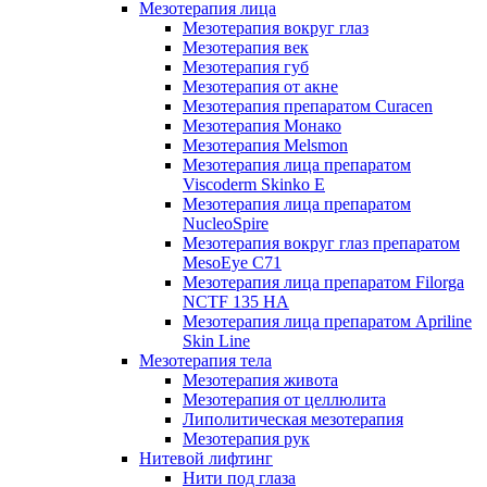
Мезотерапия лица
Мезотерапия вокруг глаз
Мезотерапия век
Мезотерапия губ
Мезотерапия от акне
Мезотерапия препаратом Curacen
Мезотерапия Монако
Мезотерапия Melsmon
Мезотерапия лица препаратом
Viscoderm Skinko E
Мезотерапия лица препаратом
NucleoSpire
Мезотерапия вокруг глаз препаратом
MesoEye С71
Мезотерапия лица препаратом Filorga
NCTF 135 HA
Мезотерапия лица препаратом Apriline
Skin Line
Мезотерапия тела
Мезотерапия живота
Мезотерапия от целлюлита
Липолитическая мезотерапия
Мезотерапия рук
Нитевой лифтинг
Нити под глаза