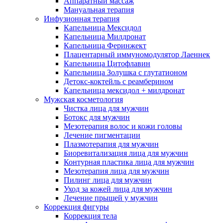
Аппаратный массаж
Мануальная терапия
Инфузионная терапия
Капельница Мексидол
Капельница Милдронат
Капельница Феринжект
Плацентарный иммуномодулятор Лаеннек
Капельница Цитофлавин
Капельница Золушка с глутатионом
Детокс-коктейль с реамберином
Капельница мексидол + милдронат
Мужская косметология
Чистка лица для мужчин
Ботокс для мужчин
Мезотерапия волос и кожи головы
Лечение пигментации
Плазмотерапия для мужчин
Биоревитализация лица для мужчин
Контурная пластика лица для мужчин
Мезотерапия лица для мужчин
Пилинг лица для мужчин
Уход за кожей лица для мужчин
Лечение прыщей у мужчин
Коррекция фигуры
Коррекция тела