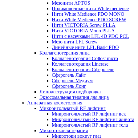
Мезонити APTOS
Полимолочные нити White medience
Нити White Medience PDO MONO
Нити White Medience PDO SCREW
Нити VICTORIA Screw PLLA
Нити VICTORIA Mono PLLA
Нити с насечками LFL 4D PDO PCL
Мезо нити LFL Screw
Линейные нити LFL Basic PDO
Коллагенотерапия лица
Коллагенотерапия Collost micro
Коллагенотерапия Linerase
Коллагенотерапия Сферогель
Сферогель Лайт
Сферогель Медиум
Сферогель Лонг
Липодеструкция подбородка
Экзосомальная терапия для лица
Аппаратная косметология
Микроигольчатый RF-лифтинг
Микроигольчатый RF лифтинг век
Микроигольчатый RF лифтинг живота
Микроигольчатый RF лифтинг тела
Микротоковая терапия
Микротоки вокруг глаз