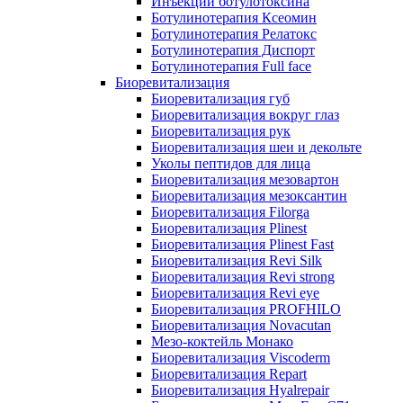
Инъекции ботулотоксина
Ботулинотерапия Ксеомин
Ботулинотерапия Релатокс
Ботулинотерапия Диспорт
Ботулинотерапия Full face
Биоревитализация
Биоревитализация губ
Биоревитализация вокруг глаз
Биоревитализация рук
Биоревитализация шеи и декольте
Уколы пептидов для лица
Биоревитализация мезовартон
Биоревитализация мезоксантин
Биоревитализация Filorga
Биоревитализация Plinest
Биоревитализация Plinest Fast
Биоревитализация Revi Silk
Биоревитализация Revi strong
Биоревитализация Revi eye
Биоревитализация PROFHILO
Биоревитализация Novacutan
Мезо-коктейль Монако
Биоревитализация Viscoderm
Биоревитализация Repart
Биоревитализация Hyalrepair