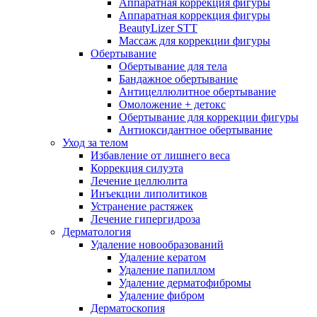
Аппаратная коррекция фигуры
Аппаратная коррекция фигуры
BeautyLizer STT
Массаж для коррекции фигуры
Обертывание
Обертывание для тела
Бандажное обертывание
Антицеллюлитное обертывание
Омоложение + детокс
Обертывание для коррекции фигуры
Антиоксидантное обертывание
Уход за телом
Избавление от лишнего веса
Коррекция силуэта
Лечение целлюлита
Инъекции липолитиков
Устранение растяжек
Лечение гипергидроза
Дерматология
Удаление новообразований
Удаление кератом
Удаление папиллом
Удаление дерматофибромы
Удаление фибром
Дерматоскопия