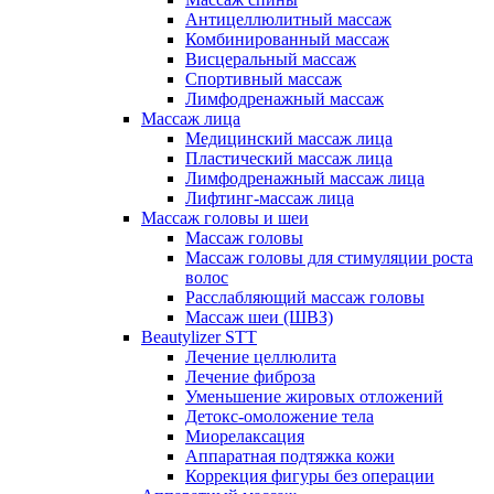
Антицеллюлитный массаж
Комбинированный массаж
Висцеральный массаж
Спортивный массаж
Лимфодренажный массаж
Массаж лица
Медицинский массаж лица
Пластический массаж лица
Лимфодренажный массаж лица
Лифтинг-массаж лица
Массаж головы и шеи
Массаж головы
Массаж головы для стимуляции роста
волос
Расслабляющий массаж головы
Массаж шеи (ШВЗ)
Beautylizer STT
Лечение целлюлита
Лечение фиброза
Уменьшение жировых отложений
Детокс-омоложение тела
Миорелаксация
Аппаратная подтяжка кожи
Коррекция фигуры без операции