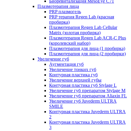
Биоревитализация MesoEye C71
Плазмотерапия лица
PRP плазмогель
PRP терапия Regen Lab (красная
пробирка)
Плазмотерапия Regen Lab Cellular
Matrix (золотая пробирка)
Плазмотерапия Regen Lab ACR-C Plus
(королевский набор)
Плазмотерапия для лица (1 пробирка)
Плазмотерапия для лица (2 пробирки)
Увеличение губ
Аугментация губ
Увеличение тонких губ
Контурная пластика губ
Увеличение верхней губы
Контурная пластика губ Stylage L
Увеличение губ препаратом Stylage M
Увеличение губ препаратом Aliaxin FL
Увеличение губ Juvederm ULTRA
SMILE
Контурная пластика Juvederm ULTRA
2
Контурная пластика Juvederm ULTRA
3