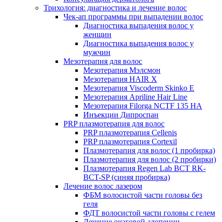
Трихология: диагностика и лечение волос
Чек-ап программы при выпадении волос
Диагностика выпадения волос у
женщин
Диагностика выпадения волос у
мужчин
Мезотерапия для волос
Мезотерапия Мэлсмон
Мезотерапия HAIR X
Мезотерапия Viscoderm Skinko E
Мезотерапия Apriline Hair Line
Мезотерапия Filorga NCTF 135 HA
Инъекции Дипроспан
PRP плазмотерапия для волос
PRP плазмотерапия Cellenis
PRP плазмотерапия Cortexil
Плазмотерапия для волос (1 пробирка)
Плазмотерапия для волос (2 пробирки)
Плазмотерапия Regen Lab BCT RK-
BCT-SP (синяя пробирка)
Лечение волос лазером
ФБМ волосистой части головы без
геля
ФДТ волосистой части головы с гелем
Лечение очаговой алопеции