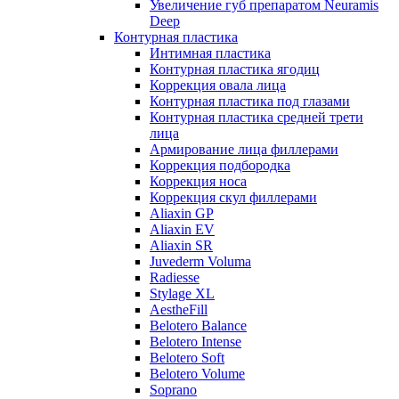
Увеличение губ препаратом Neuramis
Deep
Контурная пластика
Интимная пластика
Контурная пластика ягодиц
Коррекция овала лица
Контурная пластика под глазами
Контурная пластика средней трети
лица
Армирование лица филлерами
Коррекция подбородка
Коррекция носа
Коррекция скул филлерами
Aliaxin GP
Aliaxin EV
Aliaxin SR
Juvederm Voluma
Radiesse
Stylage XL
AestheFill
Belotero Balance
Belotero Intense
Belotero Soft
Belotero Volume
Soprano