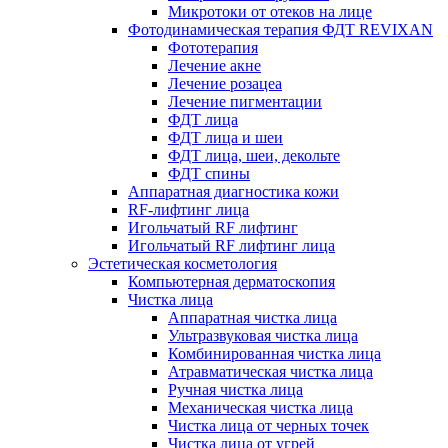
Микротоки от отеков на лице
Фотодинамическая терапия ФДТ REVIXAN
Фототерапия
Лечение акне
Лечение розацеа
Лечение пигментации
ФДТ лица
ФДТ лица и шеи
ФДТ лица, шеи, декольте
ФДТ спины
Аппаратная диагностика кожи
RF-лифтинг лица
Игольчатый RF лифтинг
Игольчатый RF лифтинг лица
Эстетическая косметология
Компьютерная дерматоскопия
Чистка лица
Аппаратная чистка лица
Ультразвуковая чистка лица
Комбинированная чистка лица
Атравматическая чистка лица
Ручная чистка лица
Механическая чистка лица
Чистка лица от черных точек
Чистка лица от угрей