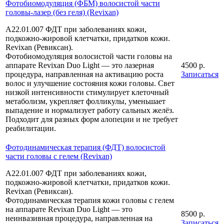
Фотобиомодуляция (ФБМ) волосистой части
головы-лазер (без геля) (Revixan)
А22.01.007 ФДТ при заболеваниях кожи,
подкожно-жировой клетчатки, придатков кожи.
Revixan (Ревиксан).
Фотобиомодуляция волосистой части головы на
аппарате Revixan Duo Light — это лазерная
4500 р.
процедура, направленная на активацию роста
Записаться
волос и улучшение состояния кожи головы. Свет
низкой интенсивности стимулирует клеточный
метаболизм, укрепляет фолликулы, уменьшает
выпадение и нормализует работу сальных желёз.
Подходит для разных форм алопеции и не требует
реабилитации.
Фотодинамическая терапия (ФДТ) волосистой
части головы с гелем (Revixan)
А22.01.007 ФДТ при заболеваниях кожи,
подкожно-жировой клетчатки, придатков кожи.
Revixan (Ревиксан).
Фотодинамическая терапия кожи головы с гелем
на аппарате Revixan Duo Light — это
8500 р.
неинвазивная процедура, направленная на
Записаться