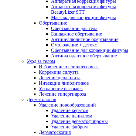
Аппаратная коррекция фигуры
Аппаратная коррекция фигуры
BeautyLizer STT
Массаж для коррекции фигуры
Обертывание
Обертывание для тела
Бандажное обертывание
Антицеллюлитное обертывание
Омоложение + детокс
Обертывание для коррекции фигуры
Антиоксидантное обертывание
Уход за телом
Избавление от лишнего веса
Коррекция силуэта
Лечение целлюлита
Инъекции липолитиков
Устранение растяжек
Лечение гипергидроза
Дерматология
Удаление новообразований
Удаление кератом
Удаление папиллом
Удаление дерматофибромы
Удаление фибром
Дерматоскопия