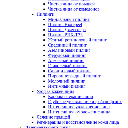
Чистка лица от прыщей
Чистка лица от комедонов
Пилинги
Миндальный пилинг
Пилинг Biorepeel
Пилинг Джесснера
Пилинг PRX-T33
Желтый ретиноловый пилинг
Срединный пилинг
Азелаиновый пилинг
Феруловый пилинг
Алмазный пилинг
Гликолевый пилинг
Салициловый пилинг
Пировиноградный пилинг
Молочный пилинг
Интимный пилинг
Уход за кожей лица
Карбокситерапия лица
Глубокое увлажнение и фейслифтинг
Интенсивное увлажнение лица
Интенсивное омоложение лица
Лечение прыщей
Регенерация и восстановление кожи лица
Лазерная косметология