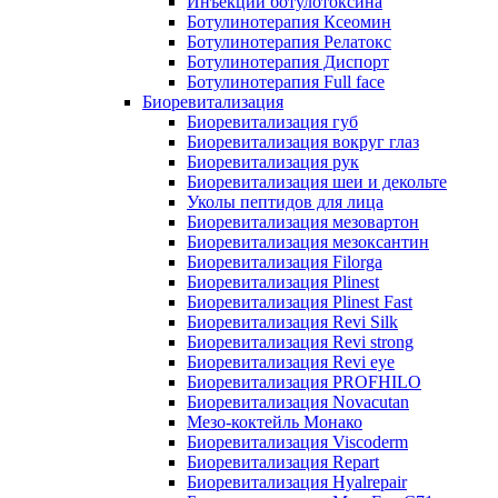
Инъекции ботулотоксина
Ботулинотерапия Ксеомин
Ботулинотерапия Релатокс
Ботулинотерапия Диспорт
Ботулинотерапия Full face
Биоревитализация
Биоревитализация губ
Биоревитализация вокруг глаз
Биоревитализация рук
Биоревитализация шеи и декольте
Уколы пептидов для лица
Биоревитализация мезовартон
Биоревитализация мезоксантин
Биоревитализация Filorga
Биоревитализация Plinest
Биоревитализация Plinest Fast
Биоревитализация Revi Silk
Биоревитализация Revi strong
Биоревитализация Revi eye
Биоревитализация PROFHILO
Биоревитализация Novacutan
Мезо-коктейль Монако
Биоревитализация Viscoderm
Биоревитализация Repart
Биоревитализация Hyalrepair