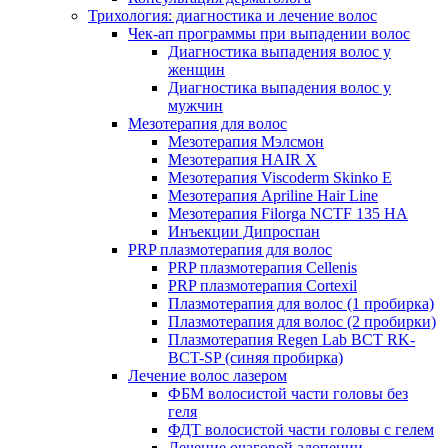
Трихология: диагностика и лечение волос
Чек-ап программы при выпадении волос
Диагностика выпадения волос у
женщин
Диагностика выпадения волос у
мужчин
Мезотерапия для волос
Мезотерапия Мэлсмон
Мезотерапия HAIR X
Мезотерапия Viscoderm Skinko E
Мезотерапия Apriline Hair Line
Мезотерапия Filorga NCTF 135 HA
Инъекции Дипроспан
PRP плазмотерапия для волос
PRP плазмотерапия Cellenis
PRP плазмотерапия Cortexil
Плазмотерапия для волос (1 пробирка)
Плазмотерапия для волос (2 пробирки)
Плазмотерапия Regen Lab BCT RK-
BCT-SP (синяя пробирка)
Лечение волос лазером
ФБМ волосистой части головы без
геля
ФДТ волосистой части головы с гелем
Лечение очаговой алопеции