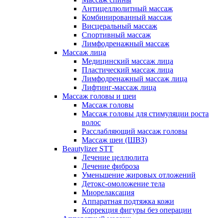
Антицеллюлитный массаж
Комбинированный массаж
Висцеральный массаж
Спортивный массаж
Лимфодренажный массаж
Массаж лица
Медицинский массаж лица
Пластический массаж лица
Лимфодренажный массаж лица
Лифтинг-массаж лица
Массаж головы и шеи
Массаж головы
Массаж головы для стимуляции роста
волос
Расслабляющий массаж головы
Массаж шеи (ШВЗ)
Beautylizer STT
Лечение целлюлита
Лечение фиброза
Уменьшение жировых отложений
Детокс-омоложение тела
Миорелаксация
Аппаратная подтяжка кожи
Коррекция фигуры без операции