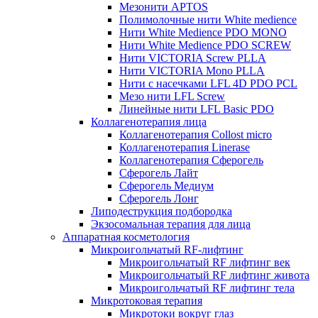
Мезонити APTOS
Полимолочные нити White medience
Нити White Medience PDO MONO
Нити White Medience PDO SCREW
Нити VICTORIA Screw PLLA
Нити VICTORIA Mono PLLA
Нити с насечками LFL 4D PDO PCL
Мезо нити LFL Screw
Линейные нити LFL Basic PDO
Коллагенотерапия лица
Коллагенотерапия Collost micro
Коллагенотерапия Linerase
Коллагенотерапия Сферогель
Сферогель Лайт
Сферогель Медиум
Сферогель Лонг
Липодеструкция подбородка
Экзосомальная терапия для лица
Аппаратная косметология
Микроигольчатый RF-лифтинг
Микроигольчатый RF лифтинг век
Микроигольчатый RF лифтинг живота
Микроигольчатый RF лифтинг тела
Микротоковая терапия
Микротоки вокруг глаз