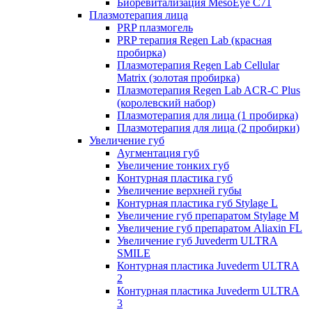
Биоревитализация MesoEye C71
Плазмотерапия лица
PRP плазмогель
PRP терапия Regen Lab (красная
пробирка)
Плазмотерапия Regen Lab Cellular
Matrix (золотая пробирка)
Плазмотерапия Regen Lab ACR-C Plus
(королевский набор)
Плазмотерапия для лица (1 пробирка)
Плазмотерапия для лица (2 пробирки)
Увеличение губ
Аугментация губ
Увеличение тонких губ
Контурная пластика губ
Увеличение верхней губы
Контурная пластика губ Stylage L
Увеличение губ препаратом Stylage M
Увеличение губ препаратом Aliaxin FL
Увеличение губ Juvederm ULTRA
SMILE
Контурная пластика Juvederm ULTRA
2
Контурная пластика Juvederm ULTRA
3