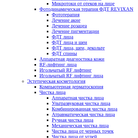
Микротоки от отеков на лице
Фотодинамическая терапия ФДТ REVIXAN
Фототерапия
Лечение акне
Лечение розацеа
Лечение пигментации
ФДТ лица
ФДТ лица и шеи
ФДТ лица, шеи, декольте
ФДТ спины
Аппаратная диагностика кожи
RF-лифтинг лица
Игольчатый RF лифтинг
Игольчатый RF лифтинг лица
Эстетическая косметология
Компьютерная дерматоскопия
Чистка лица
Аппаратная чистка лица
Ультразвуковая чистка лица
Комбинированная чистка лица
Атравматическая чистка лица
Ручная чистка лица
Механическая чистка лица
Чистка лица от черных точек
Чистка лица от угрей