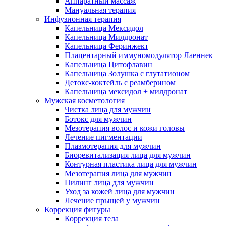
Аппаратный массаж
Мануальная терапия
Инфузионная терапия
Капельница Мексидол
Капельница Милдронат
Капельница Феринжект
Плацентарный иммуномодулятор Лаеннек
Капельница Цитофлавин
Капельница Золушка с глутатионом
Детокс-коктейль с реамберином
Капельница мексидол + милдронат
Мужская косметология
Чистка лица для мужчин
Ботокс для мужчин
Мезотерапия волос и кожи головы
Лечение пигментации
Плазмотерапия для мужчин
Биоревитализация лица для мужчин
Контурная пластика лица для мужчин
Мезотерапия лица для мужчин
Пилинг лица для мужчин
Уход за кожей лица для мужчин
Лечение прыщей у мужчин
Коррекция фигуры
Коррекция тела