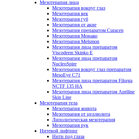
Мезотерапия лица
Мезотерапия вокруг глаз
Мезотерапия век
Мезотерапия губ
Мезотерапия от акне
Мезотерапия препаратом Curacen
Мезотерапия Монако
Мезотерапия Melsmon
Мезотерапия лица препаратом
Viscoderm Skinko E
Мезотерапия лица препаратом
NucleoSpire
Мезотерапия вокруг глаз препаратом
MesoEye С71
Мезотерапия лица препаратом Filorga
NCTF 135 HA
Мезотерапия лица препаратом Apriline
Skin Line
Мезотерапия тела
Мезотерапия живота
Мезотерапия от целлюлита
Липолитическая мезотерапия
Мезотерапия рук
Нитевой лифтинг
Нити под глаза