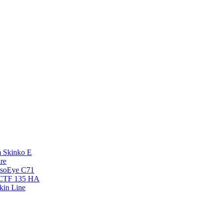
 Skinko E
re
esoEye С71
NCTF 135 HA
kin Line