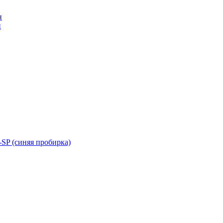
н
н
SP (синяя пробирка)