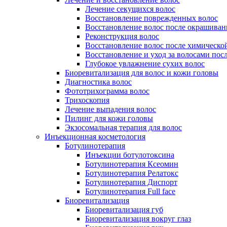
Лечение секущихся волос
Восстановление поврежденных волос
Восстановление волос после окрашиван
Реконструкция волос
Восстановление волос после химическо
Восстановление и уход за волосами пос
Глубокое увлажнение сухих волос
Биоревитализация для волос и кожи головы
Диагностика волос
Фототрихограмма волос
Трихоскопия
Лечение выпадения волос
Пилинг для кожи головы
Экзосомальная терапия для волос
Инъекционная косметология
Ботулинотерапия
Инъекции ботулотоксина
Ботулинотерапия Ксеомин
Ботулинотерапия Релатокс
Ботулинотерапия Диспорт
Ботулинотерапия Full face
Биоревитализация
Биоревитализация губ
Биоревитализация вокруг глаз