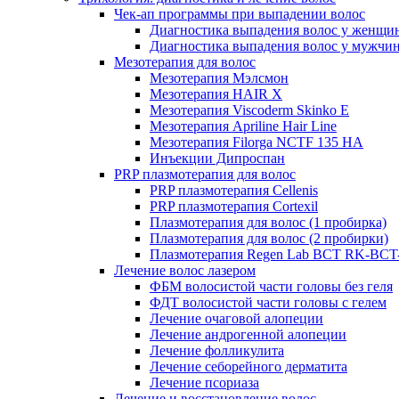
Чек-ап программы при выпадении волос
Диагностика выпадения волос у женщи
Диагностика выпадения волос у мужчи
Мезотерапия для волос
Мезотерапия Мэлсмон
Мезотерапия HAIR X
Мезотерапия Viscoderm Skinko E
Мезотерапия Apriline Hair Line
Мезотерапия Filorga NCTF 135 HA
Инъекции Дипроспан
PRP плазмотерапия для волос
PRP плазмотерапия Cellenis
PRP плазмотерапия Cortexil
Плазмотерапия для волос (1 пробирка)
Плазмотерапия для волос (2 пробирки)
Плазмотерапия Regen Lab BCT RK-BCT-
Лечение волос лазером
ФБМ волосистой части головы без геля
ФДТ волосистой части головы с гелем
Лечение очаговой алопеции
Лечение андрогенной алопеции
Лечение фолликулита
Лечение себорейного дерматита
Лечение псориаза
Лечение и восстановление волос