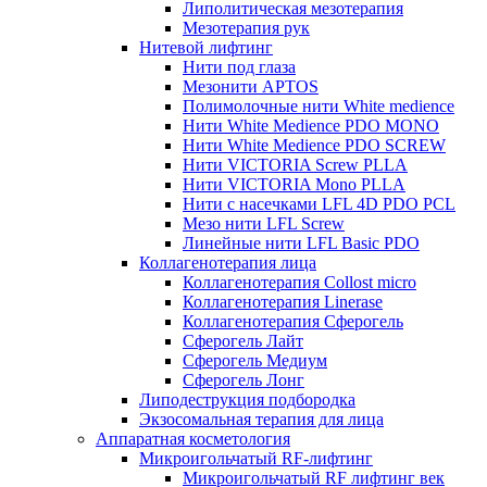
Липолитическая мезотерапия
Мезотерапия рук
Нитевой лифтинг
Нити под глаза
Мезонити APTOS
Полимолочные нити White medience
Нити White Medience PDO MONO
Нити White Medience PDO SCREW
Нити VICTORIA Screw PLLA
Нити VICTORIA Mono PLLA
Нити с насечками LFL 4D PDO PCL
Мезо нити LFL Screw
Линейные нити LFL Basic PDO
Коллагенотерапия лица
Коллагенотерапия Collost micro
Коллагенотерапия Linerase
Коллагенотерапия Сферогель
Сферогель Лайт
Сферогель Медиум
Сферогель Лонг
Липодеструкция подбородка
Экзосомальная терапия для лица
Аппаратная косметология
Микроигольчатый RF-лифтинг
Микроигольчатый RF лифтинг век