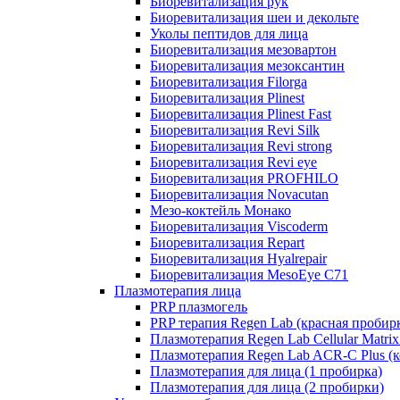
Биоревитализация рук
Биоревитализация шеи и декольте
Уколы пептидов для лица
Биоревитализация мезовартон
Биоревитализация мезоксантин
Биоревитализация Filorga
Биоревитализация Plinest
Биоревитализация Plinest Fast
Биоревитализация Revi Silk
Биоревитализация Revi strong
Биоревитализация Revi eye
Биоревитализация PROFHILO
Биоревитализация Novacutan
Мезо-коктейль Монако
Биоревитализация Viscoderm
Биоревитализация Repart
Биоревитализация Hyalrepair
Биоревитализация MesoEye C71
Плазмотерапия лица
PRP плазмогель
PRP терапия Regen Lab (красная пробир
Плазмотерапия Regen Lab Cellular Matrix
Плазмотерапия Regen Lab ACR-C Plus (к
Плазмотерапия для лица (1 пробирка)
Плазмотерапия для лица (2 пробирки)