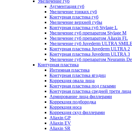
Увеличение губ
Аугментация губ
Увеличение тонких губ
Контурная пластика губ
Увеличение верхней губы
Контурная пластика губ Stylage L
Увеличение губ препаратом Stylage M
Увеличение губ препаратом Aliaxin FL
Увеличение губ Juvederm ULTRA SMIL
Контурная пластика Juvederm ULTRA 2
Контурная пластика Juvederm ULTRA 3
Увеличение губ препаратом Neuramis De
Контурная пластика
Интимная пластика
Контурная пластика ягодиц
Коррекция овала лица
Контурная пластика под глазами
Контурная пластика средней трети лица
Армирование лица филлерами
Коррекция подбородка
Коррекция носа
Коррекция скул филлерами
Aliaxin GP
Aliaxin EV
Aliaxin SR