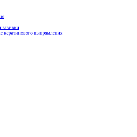
ия
й завивки
ле кератинового выпрямления