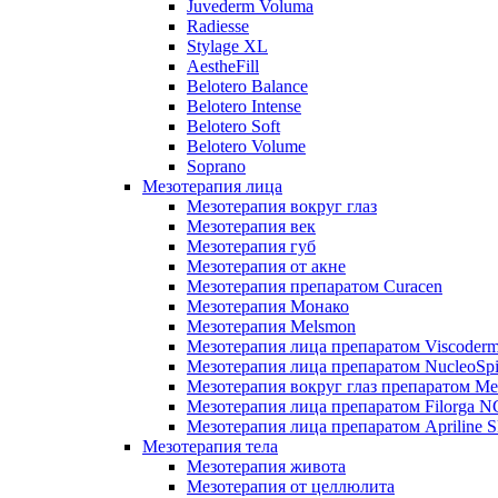
Juvederm Voluma
Radiesse
Stylage XL
AestheFill
Belotero Balance
Belotero Intense
Belotero Soft
Belotero Volume
Soprano
Мезотерапия лица
Мезотерапия вокруг глаз
Мезотерапия век
Мезотерапия губ
Мезотерапия от акне
Мезотерапия препаратом Curacen
Мезотерапия Монако
Мезотерапия Melsmon
Мезотерапия лица препаратом Viscoderm
Мезотерапия лица препаратом NucleoSpi
Мезотерапия вокруг глаз препаратом M
Мезотерапия лица препаратом Filorga 
Мезотерапия лица препаратом Apriline S
Мезотерапия тела
Мезотерапия живота
Мезотерапия от целлюлита