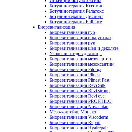
Инъекции ботулотоксина
Ботулинотерапия Ксеомин
Ботулинотерапия Релатокс
Ботулинотерапия Диспорт
Ботулинотерапия Full face
Биоревитализация
Биоревитализация губ
Биоревитализация вокруг глаз
Биоревитализация рук
Биоревитализация шеи и декольте
Уколы пептидов для лица
Биоревитализация мезовартон
Биоревитализация мезоксантин
Биоревитализация Filorga
Биоревитализация Plinest
Биоревитализация Plinest Fast
Биоревитализация Revi Silk
Биоревитализация Revi strong
Биоревитализация Revi eye
Биоревитализация PROFHILO
Биоревитализация Novacutan
Мезо-коктейль Монако
Биоревитализация Viscoderm
Биоревитализация Repart
Биоревитализация Hyalrepair