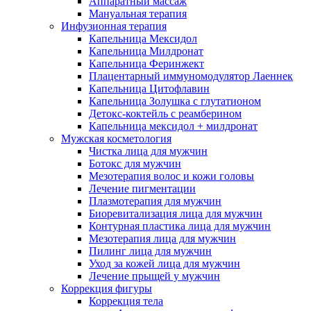
Аппаратный массаж
Мануальная терапия
Инфузионная терапия
Капельница Мексидол
Капельница Милдронат
Капельница Феринжект
Плацентарный иммуномодулятор Лаеннек
Капельница Цитофлавин
Капельница Золушка с глутатионом
Детокс-коктейль с реамберином
Капельница мексидол + милдронат
Мужская косметология
Чистка лица для мужчин
Ботокс для мужчин
Мезотерапия волос и кожи головы
Лечение пигментации
Плазмотерапия для мужчин
Биоревитализация лица для мужчин
Контурная пластика лица для мужчин
Мезотерапия лица для мужчин
Пилинг лица для мужчин
Уход за кожей лица для мужчин
Лечение прыщей у мужчин
Коррекция фигуры
Коррекция тела