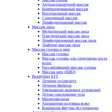
Антицеллюлитный массаж
Комбинированный массаж
Висцеральный массаж
Спортивный массаж
Лимфодренажный массаж
Массаж лица
Медицинский массаж лица
Пластический массаж лица
Лимфодренажный массаж лица
Лифтинг-массаж лица
Массаж головы и шеи
Массаж головы
Массаж головы для стимуляции роста
волос
Расслабляющий массаж головы
Массаж шеи (ШВЗ)
Beautylizer STT
Лечение целлюлита
Лечение фиброза
Уменьшение жировых отложений
Детокс-омоложение тела
Миорелаксация
Аппаратная подтяжка кожи
Коррекция фигуры без операции