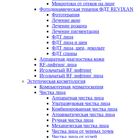
Микротоки от отеков на лице
Фотодинамическая терапия ФДТ REVIXAN
Фототерапия
Лечение акне
Лечение розацеа
Лечение пигментации
ФДТ лица
ФДТ лица и шеи
ФДТ лица, шеи, декольте
ФДТ спины
Аппаратная диагностика кожи
RF-лифтинг лица
Игольчатый RF лифтинг
Игольчатый RF лифтинг лица
Эстетическая косметология
Компьютерная дерматоскопия
Чистка лица
Аппаратная чистка лица
Ультразвуковая чистка лица
Комбинированная чистка лица
Атравматическая чистка лица
Ручная чистка лица
Механическая чистка лица
Чистка лица от черных точек
Чистка лица от угрей