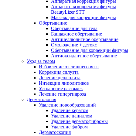
Аппаратная коррекция фигуры
Аппаратная коррекция фигуры
BeautyLizer STT
Массаж для коррекции фигуры
Обертывание
Обертывание для тела
Бандажное обертывание
Антицеллюлитное обертывание
Омоложение + детокс
Обертывание для коррекции фигуры
Антиоксидантное обертывание
Уход за телом
Избавление от лишнего веса
Коррекция силуэта
Лечение целлюлита
Инъекции липолитиков
Устранение растяжек
Лечение гипергидроза
Дерматология
Удаление новообразований
Удаление кератом
Удаление папиллом
Удаление дерматофибромы
Удаление фибром
Дерматоскопия