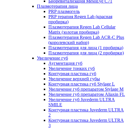
Биоревитализация MesoEye C71
Плазмотерапия лица
PRP плазмогель
PRP терапия Regen Lab (красная
пробирка)
Плазмотерапия Regen Lab Cellular
Matrix (золотая пробирка)
Плазмотерапия Regen Lab ACR-C Plus
(королевский набор)
Плазмотерапия для лица (1 пробирка)
Плазмотерапия для лица (2 пробирки)
Увеличение губ
Аугментация губ
Увеличение тонких губ
Контурная пластика губ
Увеличение верхней губы
Контурная пластика губ Stylage L
Увеличение губ препаратом Stylage M
Увеличение губ препаратом Aliaxin FL
Увеличение губ Juvederm ULTRA
SMILE
Контурная пластика Juvederm ULTRA
2
Контурная пластика Juvederm ULTRA
3