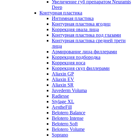
Увеличение губ препаратом Neuramis
Deep
Контурная пластика
Интимная пластика
Контурная пластика ягодиц
Коррекция овала лица
Контурная пластика под глазами
Контурная пластика средней трети
лица
Армирование лица филлерами
Коррекция подбородка
Коррекция носа
Коррекция скул филлерами
Aliaxin GP
Aliaxin EV
Aliaxin SR
Juvederm Voluma
Radiesse
Stylage XL
AestheFill
Belotero Balance
Belotero Intense
Belotero Soft
Belotero Volume
Soprano