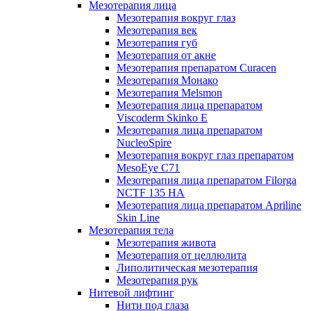
Мезотерапия лица
Мезотерапия вокруг глаз
Мезотерапия век
Мезотерапия губ
Мезотерапия от акне
Мезотерапия препаратом Curacen
Мезотерапия Монако
Мезотерапия Melsmon
Мезотерапия лица препаратом
Viscoderm Skinko E
Мезотерапия лица препаратом
NucleoSpire
Мезотерапия вокруг глаз препаратом
MesoEye С71
Мезотерапия лица препаратом Filorga
NCTF 135 HA
Мезотерапия лица препаратом Apriline
Skin Line
Мезотерапия тела
Мезотерапия живота
Мезотерапия от целлюлита
Липолитическая мезотерапия
Мезотерапия рук
Нитевой лифтинг
Нити под глаза