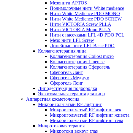
Мезонити APTOS
Полимолочные нити White medience
Нити White Medience PDO MONO
Нити White Medience PDO SCREW
Нити VICTORIA Screw PLLA
Нити VICTORIA Mono PLLA
Нити с насечками LFL 4D PDO PCL
Мезо нити LFL Screw
Линейные нити LFL Basic PDO
Коллагенотерапия лица
Коллагенотерапия Collost micro
Коллагенотерапия Linerase
Коллагенотерапия Сферогель
Сферогель Лайт
Сферогель Медиум
Сферогель Лонг
Липодеструкция подбородка
Экзосомальная терапия для лица
Аппаратная косметология
Микроигольчатый RF-лифтинг
Микроигольчатый RF лифтинг век
Микроигольчатый RF лифтинг живота
Микроигольчатый RF лифтинг тела
Микротоковая терапия
Микротоки вокруг глаз