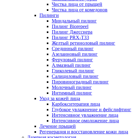
Чистка лица от прыщей
Чистка лица от комедонов
Пилинги
Миндальный пилинг
Пилинг Biorepeel
Пилинг Джесснера
Пилинг PRX-T33
Желтый ретиноловый пилинг
Срединный пилинг
Азелаиновый пилинг
Феруловый пилинг
Алмазный пилинг
Гликолевый пилинг
Салициловый пилинг
Пировиноградный пилинг
Молочный пилинг
Интимный пилинг
Уход за кожей лица
Карбокситерапия лица
Глубокое увлажнение и фейслифтинг
Интенсивное увлажнение лица
Интенсивное омоложение лица
Лечение прыщей
Регенерация и восстановление кожи лица
Лазерная косметология