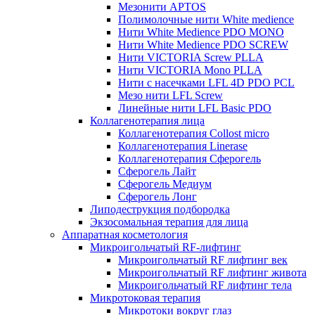
Мезонити APTOS
Полимолочные нити White medience
Нити White Medience PDO MONO
Нити White Medience PDO SCREW
Нити VICTORIA Screw PLLA
Нити VICTORIA Mono PLLA
Нити с насечками LFL 4D PDO PCL
Мезо нити LFL Screw
Линейные нити LFL Basic PDO
Коллагенотерапия лица
Коллагенотерапия Collost micro
Коллагенотерапия Linerase
Коллагенотерапия Сферогель
Сферогель Лайт
Сферогель Медиум
Сферогель Лонг
Липодеструкция подбородка
Экзосомальная терапия для лица
Аппаратная косметология
Микроигольчатый RF-лифтинг
Микроигольчатый RF лифтинг век
Микроигольчатый RF лифтинг живота
Микроигольчатый RF лифтинг тела
Микротоковая терапия
Микротоки вокруг глаз