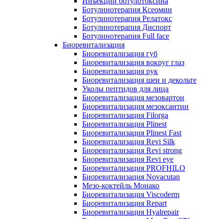
Инъекции ботулотоксина
Ботулинотерапия Ксеомин
Ботулинотерапия Релатокс
Ботулинотерапия Диспорт
Ботулинотерапия Full face
Биоревитализация
Биоревитализация губ
Биоревитализация вокруг глаз
Биоревитализация рук
Биоревитализация шеи и декольте
Уколы пептидов для лица
Биоревитализация мезовартон
Биоревитализация мезоксантин
Биоревитализация Filorga
Биоревитализация Plinest
Биоревитализация Plinest Fast
Биоревитализация Revi Silk
Биоревитализация Revi strong
Биоревитализация Revi eye
Биоревитализация PROFHILO
Биоревитализация Novacutan
Мезо-коктейль Монако
Биоревитализация Viscoderm
Биоревитализация Repart
Биоревитализация Hyalrepair