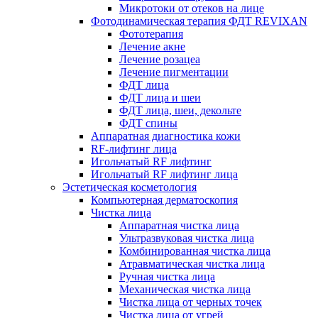
Микротоки от отеков на лице
Фотодинамическая терапия ФДТ REVIXAN
Фототерапия
Лечение акне
Лечение розацеа
Лечение пигментации
ФДТ лица
ФДТ лица и шеи
ФДТ лица, шеи, декольте
ФДТ спины
Аппаратная диагностика кожи
RF-лифтинг лица
Игольчатый RF лифтинг
Игольчатый RF лифтинг лица
Эстетическая косметология
Компьютерная дерматоскопия
Чистка лица
Аппаратная чистка лица
Ультразвуковая чистка лица
Комбинированная чистка лица
Атравматическая чистка лица
Ручная чистка лица
Механическая чистка лица
Чистка лица от черных точек
Чистка лица от угрей