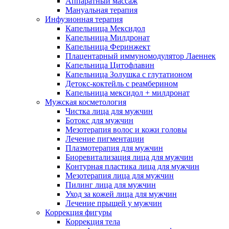
Аппаратный массаж
Мануальная терапия
Инфузионная терапия
Капельница Мексидол
Капельница Милдронат
Капельница Феринжект
Плацентарный иммуномодулятор Лаеннек
Капельница Цитофлавин
Капельница Золушка с глутатионом
Детокс-коктейль с реамберином
Капельница мексидол + милдронат
Мужская косметология
Чистка лица для мужчин
Ботокс для мужчин
Мезотерапия волос и кожи головы
Лечение пигментации
Плазмотерапия для мужчин
Биоревитализация лица для мужчин
Контурная пластика лица для мужчин
Мезотерапия лица для мужчин
Пилинг лица для мужчин
Уход за кожей лица для мужчин
Лечение прыщей у мужчин
Коррекция фигуры
Коррекция тела