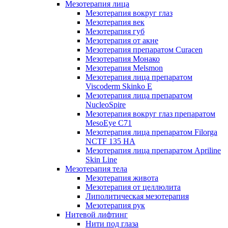
Мезотерапия лица
Мезотерапия вокруг глаз
Мезотерапия век
Мезотерапия губ
Мезотерапия от акне
Мезотерапия препаратом Curacen
Мезотерапия Монако
Мезотерапия Melsmon
Мезотерапия лица препаратом
Viscoderm Skinko E
Мезотерапия лица препаратом
NucleoSpire
Мезотерапия вокруг глаз препаратом
MesoEye С71
Мезотерапия лица препаратом Filorga
NCTF 135 HA
Мезотерапия лица препаратом Apriline
Skin Line
Мезотерапия тела
Мезотерапия живота
Мезотерапия от целлюлита
Липолитическая мезотерапия
Мезотерапия рук
Нитевой лифтинг
Нити под глаза