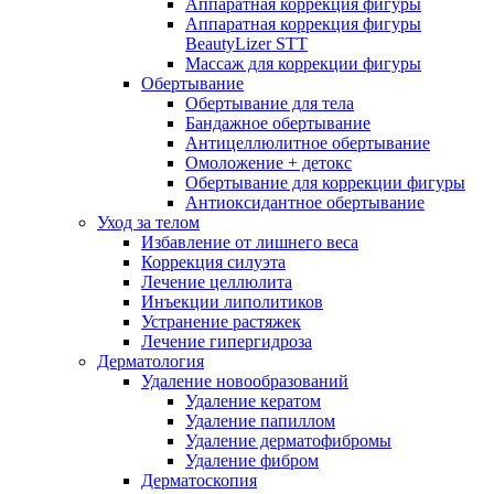
Аппаратная коррекция фигуры
Аппаратная коррекция фигуры
BeautyLizer STT
Массаж для коррекции фигуры
Обертывание
Обертывание для тела
Бандажное обертывание
Антицеллюлитное обертывание
Омоложение + детокс
Обертывание для коррекции фигуры
Антиоксидантное обертывание
Уход за телом
Избавление от лишнего веса
Коррекция силуэта
Лечение целлюлита
Инъекции липолитиков
Устранение растяжек
Лечение гипергидроза
Дерматология
Удаление новообразований
Удаление кератом
Удаление папиллом
Удаление дерматофибромы
Удаление фибром
Дерматоскопия