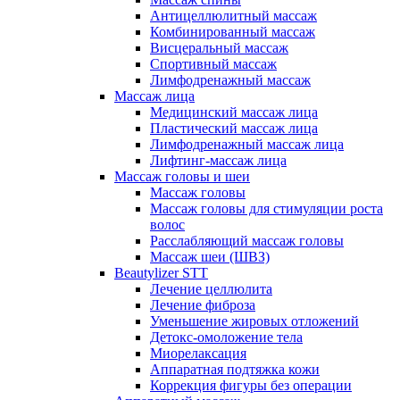
Антицеллюлитный массаж
Комбинированный массаж
Висцеральный массаж
Спортивный массаж
Лимфодренажный массаж
Массаж лица
Медицинский массаж лица
Пластический массаж лица
Лимфодренажный массаж лица
Лифтинг-массаж лица
Массаж головы и шеи
Массаж головы
Массаж головы для стимуляции роста
волос
Расслабляющий массаж головы
Массаж шеи (ШВЗ)
Beautylizer STT
Лечение целлюлита
Лечение фиброза
Уменьшение жировых отложений
Детокс-омоложение тела
Миорелаксация
Аппаратная подтяжка кожи
Коррекция фигуры без операции