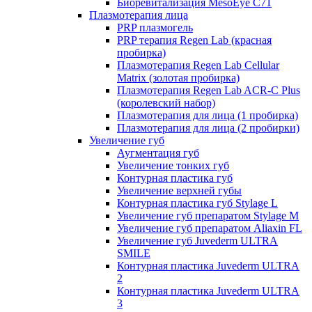
Биоревитализация MesoEye C71
Плазмотерапия лица
PRP плазмогель
PRP терапия Regen Lab (красная
пробирка)
Плазмотерапия Regen Lab Cellular
Matrix (золотая пробирка)
Плазмотерапия Regen Lab ACR-C Plus
(королевский набор)
Плазмотерапия для лица (1 пробирка)
Плазмотерапия для лица (2 пробирки)
Увеличение губ
Аугментация губ
Увеличение тонких губ
Контурная пластика губ
Увеличение верхней губы
Контурная пластика губ Stylage L
Увеличение губ препаратом Stylage M
Увеличение губ препаратом Aliaxin FL
Увеличение губ Juvederm ULTRA
SMILE
Контурная пластика Juvederm ULTRA
2
Контурная пластика Juvederm ULTRA
3