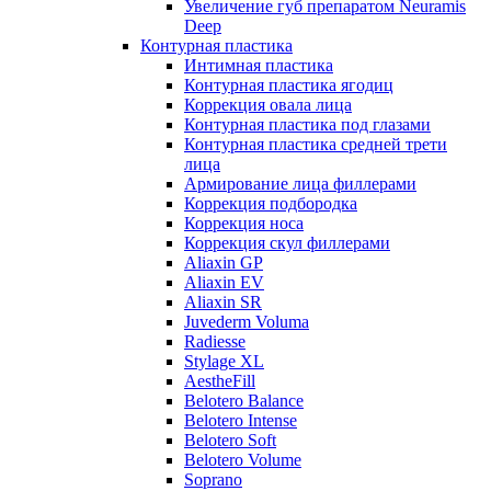
Увеличение губ препаратом Neuramis
Deep
Контурная пластика
Интимная пластика
Контурная пластика ягодиц
Коррекция овала лица
Контурная пластика под глазами
Контурная пластика средней трети
лица
Армирование лица филлерами
Коррекция подбородка
Коррекция носа
Коррекция скул филлерами
Aliaxin GP
Aliaxin EV
Aliaxin SR
Juvederm Voluma
Radiesse
Stylage XL
AestheFill
Belotero Balance
Belotero Intense
Belotero Soft
Belotero Volume
Soprano