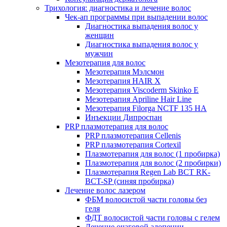
Трихология: диагностика и лечение волос
Чек-ап программы при выпадении волос
Диагностика выпадения волос у
женщин
Диагностика выпадения волос у
мужчин
Мезотерапия для волос
Мезотерапия Мэлсмон
Мезотерапия HAIR X
Мезотерапия Viscoderm Skinko E
Мезотерапия Apriline Hair Line
Мезотерапия Filorga NCTF 135 HA
Инъекции Дипроспан
PRP плазмотерапия для волос
PRP плазмотерапия Cellenis
PRP плазмотерапия Cortexil
Плазмотерапия для волос (1 пробирка)
Плазмотерапия для волос (2 пробирки)
Плазмотерапия Regen Lab BCT RK-
BCT-SP (синяя пробирка)
Лечение волос лазером
ФБМ волосистой части головы без
геля
ФДТ волосистой части головы с гелем
Лечение очаговой алопеции