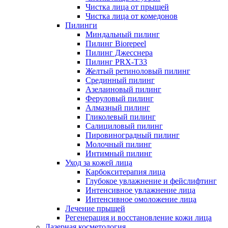
Чистка лица от прыщей
Чистка лица от комедонов
Пилинги
Миндальный пилинг
Пилинг Biorepeel
Пилинг Джесснера
Пилинг PRX-T33
Желтый ретиноловый пилинг
Срединный пилинг
Азелаиновый пилинг
Феруловый пилинг
Алмазный пилинг
Гликолевый пилинг
Салициловый пилинг
Пировиноградный пилинг
Молочный пилинг
Интимный пилинг
Уход за кожей лица
Карбокситерапия лица
Глубокое увлажнение и фейслифтинг
Интенсивное увлажнение лица
Интенсивное омоложение лица
Лечение прыщей
Регенерация и восстановление кожи лица
Лазерная косметология