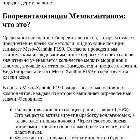
порядок дерму на лице.
Биоревитализация Мезоксантином:
что это?
Среди многочисленных биоревитализантов, которым отдают
предпочтение врачи-косметологи, лидирующие позиции
занимает Meso–Xanthin F199. Согласно проведенным
клиническим исследованиям, после первых четырех сеансов
значительно уменьшается количество мелких морщинок и
заломов, улучшается оттенок. Замедляется и процесс старения.
Ведь биоревитализант Meso–Xanthin F199 воздействует на
клетки кожи.
В состав Meso–Xanthin F199 входит несколько основных
компонентов, каждый из которых выполняет определенные
задачи. Основные:
Гиалуроновая кислота (концентрация – около 1,56%).
Это вещество активизирует выработку коллагеновых, а
также эластиновых волокон. Через некоторое время
эпидермис становится не только более упругим, но и
эластичным.
Фукоксантин. Получают этот компонент из бурых