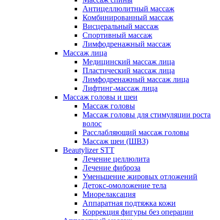
Антицеллюлитный массаж
Комбинированный массаж
Висцеральный массаж
Спортивный массаж
Лимфодренажный массаж
Массаж лица
Медицинский массаж лица
Пластический массаж лица
Лимфодренажный массаж лица
Лифтинг-массаж лица
Массаж головы и шеи
Массаж головы
Массаж головы для стимуляции роста
волос
Расслабляющий массаж головы
Массаж шеи (ШВЗ)
Beautylizer STT
Лечение целлюлита
Лечение фиброза
Уменьшение жировых отложений
Детокс-омоложение тела
Миорелаксация
Аппаратная подтяжка кожи
Коррекция фигуры без операции