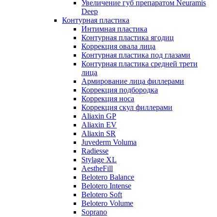
Увеличение губ препаратом Neuramis
Deep
Контурная пластика
Интимная пластика
Контурная пластика ягодиц
Коррекция овала лица
Контурная пластика под глазами
Контурная пластика средней трети
лица
Армирование лица филлерами
Коррекция подбородка
Коррекция носа
Коррекция скул филлерами
Aliaxin GP
Aliaxin EV
Aliaxin SR
Juvederm Voluma
Radiesse
Stylage XL
AestheFill
Belotero Balance
Belotero Intense
Belotero Soft
Belotero Volume
Soprano