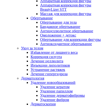
Аппаратная коррекция фигуры
Аппаратная коррекция фигуры
BeautyLizer STT
Массаж для коррекции фигуры
Обертывание
Обертывание для тела
Бандажное обертывание
Антицеллюлитное обертывание
Омоложение + детокс
Обертывание для коррекции фигуры
Антиоксидантное обертывание
Уход за телом
Избавление от лишнего веса
Коррекция силуэта
Лечение целлюлита
Инъекции липолитиков
Устранение растяжек
Лечение гипергидроза
Дерматология
Удаление новообразований
Удаление кератом
Удаление папиллом
Удаление дерматофибромы
Удаление фибром
Дерматоскопия