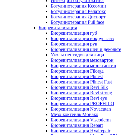
Инъекции ботулотоксина
Ботулинотерапия Ксеомин
Ботулинотерапия Релатокс
Ботулинотерапия Диспорт
Ботулинотерапия Full face
Биоревитализация
Биоревитализация губ
Биоревитализация вокруг глаз
Биоревитализация рук
Биоревитализация шеи и декольте
Уколы пептидов для лица
Биоревитализация мезовартон
Биоревитализация мезоксантин
Биоревитализация Filorga
Биоревитализация Plinest
Биоревитализация Plinest Fast
Биоревитализация Revi Silk
Биоревитализация Revi strong
Биоревитализация Revi eye
Биоревитализация PROFHILO
Биоревитализация Novacutan
Мезо-коктейль Монако
Биоревитализация Viscoderm
Биоревитализация Repart
Биоревитализация Hyalrepair