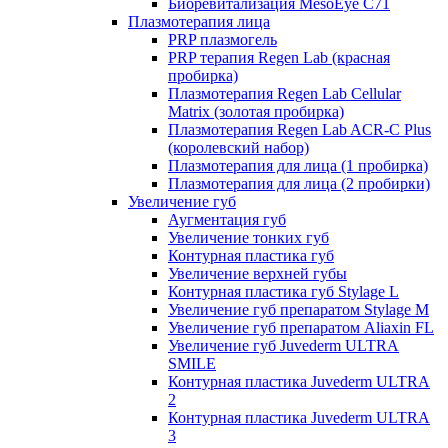
Биоревитализация MesoEye C71
Плазмотерапия лица
PRP плазмогель
PRP терапия Regen Lab (красная
пробирка)
Плазмотерапия Regen Lab Cellular
Matrix (золотая пробирка)
Плазмотерапия Regen Lab ACR-C Plus
(королевский набор)
Плазмотерапия для лица (1 пробирка)
Плазмотерапия для лица (2 пробирки)
Увеличение губ
Аугментация губ
Увеличение тонких губ
Контурная пластика губ
Увеличение верхней губы
Контурная пластика губ Stylage L
Увеличение губ препаратом Stylage M
Увеличение губ препаратом Aliaxin FL
Увеличение губ Juvederm ULTRA
SMILE
Контурная пластика Juvederm ULTRA
2
Контурная пластика Juvederm ULTRA
3