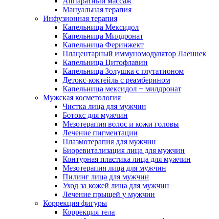
Аппаратный массаж
Мануальная терапия
Инфузионная терапия
Капельница Мексидол
Капельница Милдронат
Капельница Феринжект
Плацентарный иммуномодулятор Лаеннек
Капельница Цитофлавин
Капельница Золушка с глутатионом
Детокс-коктейль с реамберином
Капельница мексидол + милдронат
Мужская косметология
Чистка лица для мужчин
Ботокс для мужчин
Мезотерапия волос и кожи головы
Лечение пигментации
Плазмотерапия для мужчин
Биоревитализация лица для мужчин
Контурная пластика лица для мужчин
Мезотерапия лица для мужчин
Пилинг лица для мужчин
Уход за кожей лица для мужчин
Лечение прыщей у мужчин
Коррекция фигуры
Коррекция тела