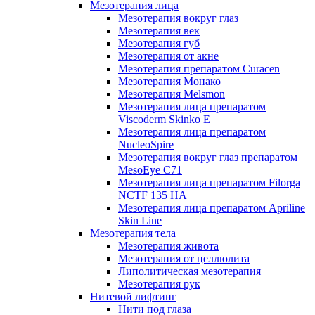
Мезотерапия лица
Мезотерапия вокруг глаз
Мезотерапия век
Мезотерапия губ
Мезотерапия от акне
Мезотерапия препаратом Curacen
Мезотерапия Монако
Мезотерапия Melsmon
Мезотерапия лица препаратом
Viscoderm Skinko E
Мезотерапия лица препаратом
NucleoSpire
Мезотерапия вокруг глаз препаратом
MesoEye С71
Мезотерапия лица препаратом Filorga
NCTF 135 HA
Мезотерапия лица препаратом Apriline
Skin Line
Мезотерапия тела
Мезотерапия живота
Мезотерапия от целлюлита
Липолитическая мезотерапия
Мезотерапия рук
Нитевой лифтинг
Нити под глаза