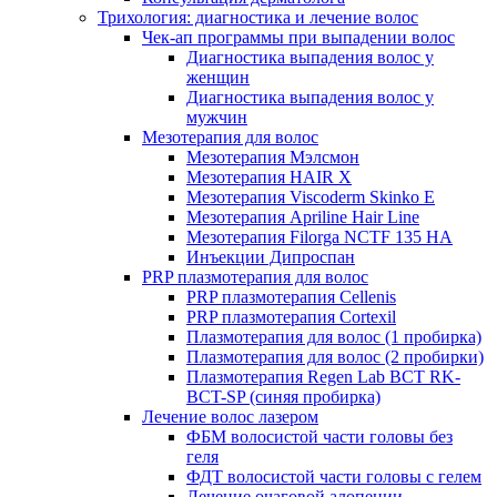
Трихология: диагностика и лечение волос
Чек-ап программы при выпадении волос
Диагностика выпадения волос у
женщин
Диагностика выпадения волос у
мужчин
Мезотерапия для волос
Мезотерапия Мэлсмон
Мезотерапия HAIR X
Мезотерапия Viscoderm Skinko E
Мезотерапия Apriline Hair Line
Мезотерапия Filorga NCTF 135 HA
Инъекции Дипроспан
PRP плазмотерапия для волос
PRP плазмотерапия Cellenis
PRP плазмотерапия Cortexil
Плазмотерапия для волос (1 пробирка)
Плазмотерапия для волос (2 пробирки)
Плазмотерапия Regen Lab BCT RK-
BCT-SP (синяя пробирка)
Лечение волос лазером
ФБМ волосистой части головы без
геля
ФДТ волосистой части головы с гелем
Лечение очаговой алопеции