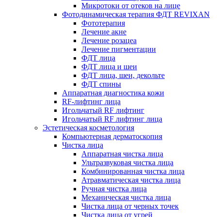
Микротоки от отеков на лице
Фотодинамическая терапия ФДТ REVIXAN
Фототерапия
Лечение акне
Лечение розацеа
Лечение пигментации
ФДТ лица
ФДТ лица и шеи
ФДТ лица, шеи, декольте
ФДТ спины
Аппаратная диагностика кожи
RF-лифтинг лица
Игольчатый RF лифтинг
Игольчатый RF лифтинг лица
Эстетическая косметология
Компьютерная дерматоскопия
Чистка лица
Аппаратная чистка лица
Ультразвуковая чистка лица
Комбинированная чистка лица
Атравматическая чистка лица
Ручная чистка лица
Механическая чистка лица
Чистка лица от черных точек
Чистка лица от угрей