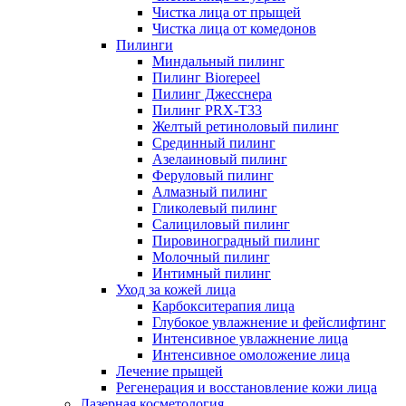
Чистка лица от прыщей
Чистка лица от комедонов
Пилинги
Миндальный пилинг
Пилинг Biorepeel
Пилинг Джесснера
Пилинг PRX-T33
Желтый ретиноловый пилинг
Срединный пилинг
Азелаиновый пилинг
Феруловый пилинг
Алмазный пилинг
Гликолевый пилинг
Салициловый пилинг
Пировиноградный пилинг
Молочный пилинг
Интимный пилинг
Уход за кожей лица
Карбокситерапия лица
Глубокое увлажнение и фейслифтинг
Интенсивное увлажнение лица
Интенсивное омоложение лица
Лечение прыщей
Регенерация и восстановление кожи лица
Лазерная косметология