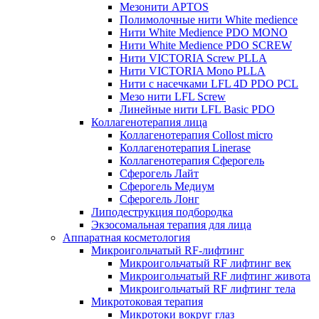
Мезонити APTOS
Полимолочные нити White medience
Нити White Medience PDO MONO
Нити White Medience PDO SCREW
Нити VICTORIA Screw PLLA
Нити VICTORIA Mono PLLA
Нити с насечками LFL 4D PDO PCL
Мезо нити LFL Screw
Линейные нити LFL Basic PDO
Коллагенотерапия лица
Коллагенотерапия Collost micro
Коллагенотерапия Linerase
Коллагенотерапия Сферогель
Сферогель Лайт
Сферогель Медиум
Сферогель Лонг
Липодеструкция подбородка
Экзосомальная терапия для лица
Аппаратная косметология
Микроигольчатый RF-лифтинг
Микроигольчатый RF лифтинг век
Микроигольчатый RF лифтинг живота
Микроигольчатый RF лифтинг тела
Микротоковая терапия
Микротоки вокруг глаз