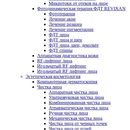
Микротоки от отеков на лице
Фотодинамическая терапия ФДТ REVIXAN
Фототерапия
Лечение акне
Лечение розацеа
Лечение пигментации
ФДТ лица
ФДТ лица и шеи
ФДТ лица, шеи, декольте
ФДТ спины
Аппаратная диагностика кожи
RF-лифтинг лица
Игольчатый RF лифтинг
Игольчатый RF лифтинг лица
Эстетическая косметология
Компьютерная дерматоскопия
Чистка лица
Аппаратная чистка лица
Ультразвуковая чистка лица
Комбинированная чистка лица
Атравматическая чистка лица
Ручная чистка лица
Механическая чистка лица
Чистка лица от черных точек
Чистка лица от угрей