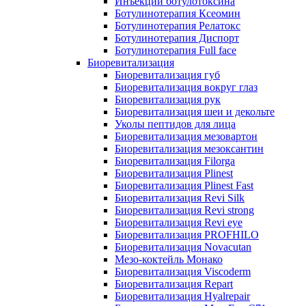
Инъекции ботулотоксина
Ботулинотерапия Ксеомин
Ботулинотерапия Релатокс
Ботулинотерапия Диспорт
Ботулинотерапия Full face
Биоревитализация
Биоревитализация губ
Биоревитализация вокруг глаз
Биоревитализация рук
Биоревитализация шеи и декольте
Уколы пептидов для лица
Биоревитализация мезовартон
Биоревитализация мезоксантин
Биоревитализация Filorga
Биоревитализация Plinest
Биоревитализация Plinest Fast
Биоревитализация Revi Silk
Биоревитализация Revi strong
Биоревитализация Revi eye
Биоревитализация PROFHILO
Биоревитализация Novacutan
Мезо-коктейль Монако
Биоревитализация Viscoderm
Биоревитализация Repart
Биоревитализация Hyalrepair