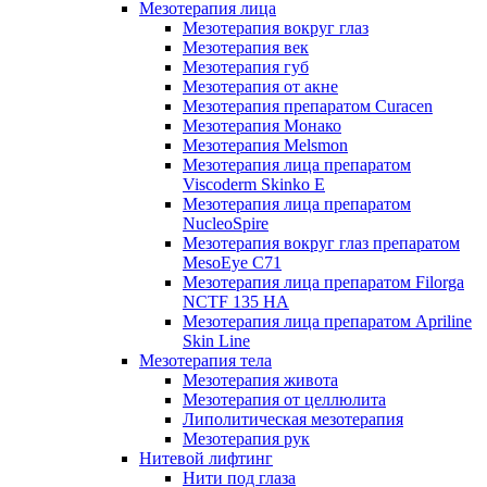
Мезотерапия лица
Мезотерапия вокруг глаз
Мезотерапия век
Мезотерапия губ
Мезотерапия от акне
Мезотерапия препаратом Curacen
Мезотерапия Монако
Мезотерапия Melsmon
Мезотерапия лица препаратом
Viscoderm Skinko E
Мезотерапия лица препаратом
NucleoSpire
Мезотерапия вокруг глаз препаратом
MesoEye С71
Мезотерапия лица препаратом Filorga
NCTF 135 HA
Мезотерапия лица препаратом Apriline
Skin Line
Мезотерапия тела
Мезотерапия живота
Мезотерапия от целлюлита
Липолитическая мезотерапия
Мезотерапия рук
Нитевой лифтинг
Нити под глаза