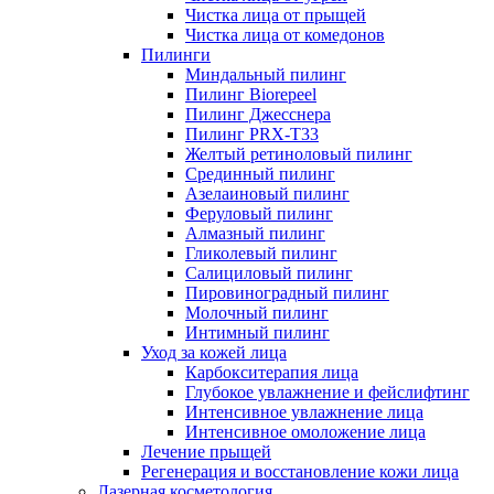
Чистка лица от прыщей
Чистка лица от комедонов
Пилинги
Миндальный пилинг
Пилинг Biorepeel
Пилинг Джесснера
Пилинг PRX-T33
Желтый ретиноловый пилинг
Срединный пилинг
Азелаиновый пилинг
Феруловый пилинг
Алмазный пилинг
Гликолевый пилинг
Салициловый пилинг
Пировиноградный пилинг
Молочный пилинг
Интимный пилинг
Уход за кожей лица
Карбокситерапия лица
Глубокое увлажнение и фейслифтинг
Интенсивное увлажнение лица
Интенсивное омоложение лица
Лечение прыщей
Регенерация и восстановление кожи лица
Лазерная косметология