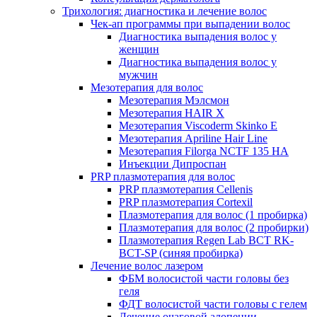
Трихология: диагностика и лечение волос
Чек-ап программы при выпадении волос
Диагностика выпадения волос у
женщин
Диагностика выпадения волос у
мужчин
Мезотерапия для волос
Мезотерапия Мэлсмон
Мезотерапия HAIR X
Мезотерапия Viscoderm Skinko E
Мезотерапия Apriline Hair Line
Мезотерапия Filorga NCTF 135 HA
Инъекции Дипроспан
PRP плазмотерапия для волос
PRP плазмотерапия Cellenis
PRP плазмотерапия Cortexil
Плазмотерапия для волос (1 пробирка)
Плазмотерапия для волос (2 пробирки)
Плазмотерапия Regen Lab BCT RK-
BCT-SP (синяя пробирка)
Лечение волос лазером
ФБМ волосистой части головы без
геля
ФДТ волосистой части головы с гелем
Лечение очаговой алопеции