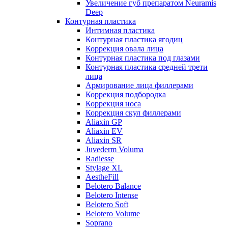
Увеличение губ препаратом Neuramis
Deep
Контурная пластика
Интимная пластика
Контурная пластика ягодиц
Коррекция овала лица
Контурная пластика под глазами
Контурная пластика средней трети
лица
Армирование лица филлерами
Коррекция подбородка
Коррекция носа
Коррекция скул филлерами
Aliaxin GP
Aliaxin EV
Aliaxin SR
Juvederm Voluma
Radiesse
Stylage XL
AestheFill
Belotero Balance
Belotero Intense
Belotero Soft
Belotero Volume
Soprano