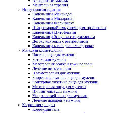
Аппаратный массаж
Мануальная терапия
Инфузионная терапия
Капельница Мексидол
Капельница Милдронат
Капельница Феринжект
Плацентарный иммуномодулятор Лаеннек
Капельница Цитофлавин
Капельница Золушка с глутатионом
Детокс-коктейль с реамберином
Капельница мексидол + милдронат
Мужская косметология
Чистка лица для мужчин
Ботокс для мужчин
Мезотерапия волос и кожи головы
Лечение пигментации
Плазмотерапия для мужчин
Биоревитализация лица для мужчин
Контурная пластика лица для мужчин
Мезотерапия лица для мужчин
Пилинг лица для мужчин
Уход за кожей лица для мужчин
Лечение прыщей у мужчин
Коррекция фигуры
Коррекция тела