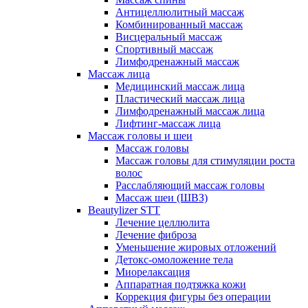
Антицеллюлитный массаж
Комбинированный массаж
Висцеральный массаж
Спортивный массаж
Лимфодренажный массаж
Массаж лица
Медицинский массаж лица
Пластический массаж лица
Лимфодренажный массаж лица
Лифтинг-массаж лица
Массаж головы и шеи
Массаж головы
Массаж головы для стимуляции роста
волос
Расслабляющий массаж головы
Массаж шеи (ШВЗ)
Beautylizer STT
Лечение целлюлита
Лечение фиброза
Уменьшение жировых отложений
Детокс-омоложение тела
Миорелаксация
Аппаратная подтяжка кожи
Коррекция фигуры без операции