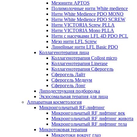
Мезонити APTOS
Полимолочные нити White medience
Нити White Medience PDO MONO
Нити White Medience PDO SCREW
Нити VICTORIA Screw PLLA
Нити VICTORIA Mono PLLA
Нити с насечками LFL 4D PDO PCL
Мезо нити LFL Screw
Линейные нити LFL Basic PDO
Коллагенотерапия лица
Коллагенотерапия Collost micro
Коллагенотерапия Linerase
Коллагенотерапия Сферогель
Сферогель Лайт
Сферогель Медиум
Сферогель Лонг
Липодеструкция подбородка
Экзосомальная терапия для лица
Аппаратная косметология
Микроигольчатый RF-лифтинг
Микроигольчатый RF лифтинг век
Микроигольчатый RF лифтинг живота
Микроигольчатый RF лифтинг тела
Микротоковая терапия
Микротоки вокруг глаз