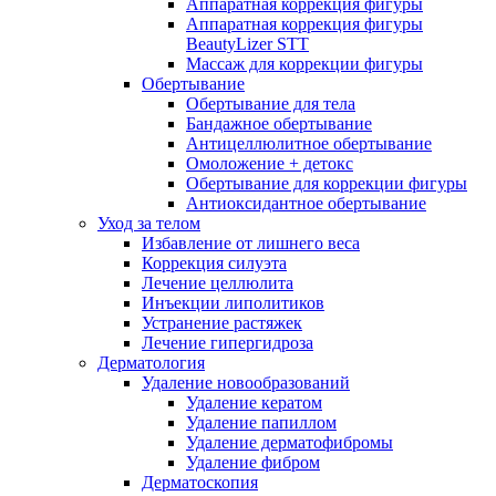
Аппаратная коррекция фигуры
Аппаратная коррекция фигуры
BeautyLizer STT
Массаж для коррекции фигуры
Обертывание
Обертывание для тела
Бандажное обертывание
Антицеллюлитное обертывание
Омоложение + детокс
Обертывание для коррекции фигуры
Антиоксидантное обертывание
Уход за телом
Избавление от лишнего веса
Коррекция силуэта
Лечение целлюлита
Инъекции липолитиков
Устранение растяжек
Лечение гипергидроза
Дерматология
Удаление новообразований
Удаление кератом
Удаление папиллом
Удаление дерматофибромы
Удаление фибром
Дерматоскопия