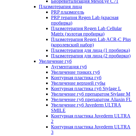
Биоревитализация MesoEye C71
Плазмотерапия лица
PRP плазмогель
PRP терапия Regen Lab (красная
пробирка)
Плазмотерапия Regen Lab Cellular
Matrix (золотая пробирка)
Плазмотерапия Regen Lab ACR-C Plus
(королевский набор)
Плазмотерапия для лица (1 пробирка)
Плазмотерапия для лица (2 пробирки)
Увеличение губ
Аугментация губ
Увеличение тонких губ
Контурная пластика губ
Увеличение верхней губы
Контурная пластика губ Stylage L
Увеличение губ препаратом Stylage M
Увеличение губ препаратом Aliaxin FL
Увеличение губ Juvederm ULTRA
SMILE
Контурная пластика Juvederm ULTRA
2
Контурная пластика Juvederm ULTRA
3