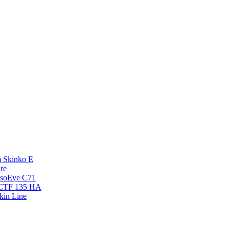
 Skinko E
re
esoEye С71
NCTF 135 HA
kin Line