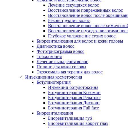
Лечение секущихся волос
Восстановление поврежденных волос
Восстановление волос после окрашиван
Реконструкция волос
Восстановление волос после химическо
Восстановление и уход за волосами пос
Глубокое увлажнение сухих волос
Биоревитализация для волос и кожи головы
Диагностика волос
Фототрихограмма волос
Трихоскопия
Лечение выпадения волос
Пилинг для кожи головы
Экзосомальная терапия для волос
Инъекционная косметология
Ботулинотерапия
Инъекции ботулотоксина
Ботулинотерапия Ксеомин
Ботулинотерапия Релатокс
Ботулинотерапия Диспорт
Ботулинотерапия Full face
Биоревитализация
Биоревитализация губ
Биоревитализация вокруг глаз