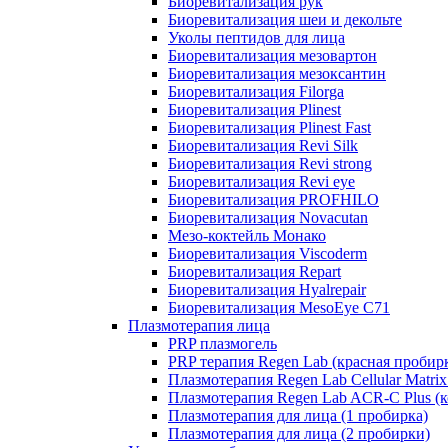
Биоревитализация рук
Биоревитализация шеи и декольте
Уколы пептидов для лица
Биоревитализация мезовартон
Биоревитализация мезоксантин
Биоревитализация Filorga
Биоревитализация Plinest
Биоревитализация Plinest Fast
Биоревитализация Revi Silk
Биоревитализация Revi strong
Биоревитализация Revi eye
Биоревитализация PROFHILO
Биоревитализация Novacutan
Мезо-коктейль Монако
Биоревитализация Viscoderm
Биоревитализация Repart
Биоревитализация Hyalrepair
Биоревитализация MesoEye C71
Плазмотерапия лица
PRP плазмогель
PRP терапия Regen Lab (красная пробир
Плазмотерапия Regen Lab Cellular Matrix
Плазмотерапия Regen Lab ACR-C Plus (к
Плазмотерапия для лица (1 пробирка)
Плазмотерапия для лица (2 пробирки)