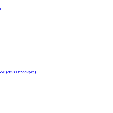
н
н
SP (синяя пробирка)