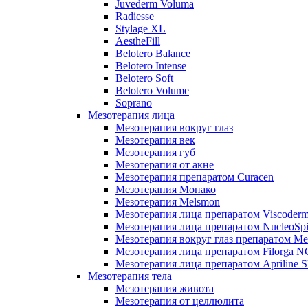
Juvederm Voluma
Radiesse
Stylage XL
AestheFill
Belotero Balance
Belotero Intense
Belotero Soft
Belotero Volume
Soprano
Мезотерапия лица
Мезотерапия вокруг глаз
Мезотерапия век
Мезотерапия губ
Мезотерапия от акне
Мезотерапия препаратом Curacen
Мезотерапия Монако
Мезотерапия Melsmon
Мезотерапия лица препаратом Viscoderm
Мезотерапия лица препаратом NucleoSpi
Мезотерапия вокруг глаз препаратом M
Мезотерапия лица препаратом Filorga 
Мезотерапия лица препаратом Apriline S
Мезотерапия тела
Мезотерапия живота
Мезотерапия от целлюлита