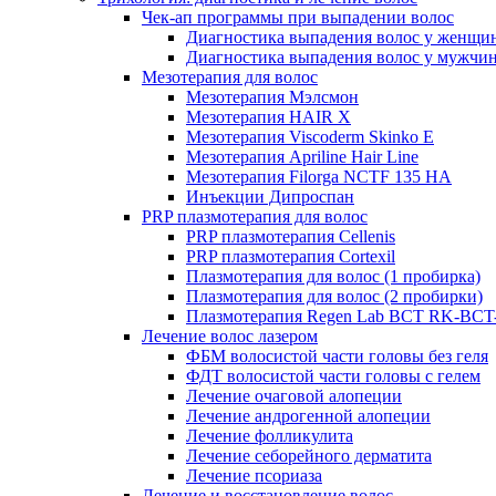
Чек-ап программы при выпадении волос
Диагностика выпадения волос у женщи
Диагностика выпадения волос у мужчи
Мезотерапия для волос
Мезотерапия Мэлсмон
Мезотерапия HAIR X
Мезотерапия Viscoderm Skinko E
Мезотерапия Apriline Hair Line
Мезотерапия Filorga NCTF 135 HA
Инъекции Дипроспан
PRP плазмотерапия для волос
PRP плазмотерапия Cellenis
PRP плазмотерапия Cortexil
Плазмотерапия для волос (1 пробирка)
Плазмотерапия для волос (2 пробирки)
Плазмотерапия Regen Lab BCT RK-BCT-
Лечение волос лазером
ФБМ волосистой части головы без геля
ФДТ волосистой части головы с гелем
Лечение очаговой алопеции
Лечение андрогенной алопеции
Лечение фолликулита
Лечение себорейного дерматита
Лечение псориаза
Лечение и восстановление волос