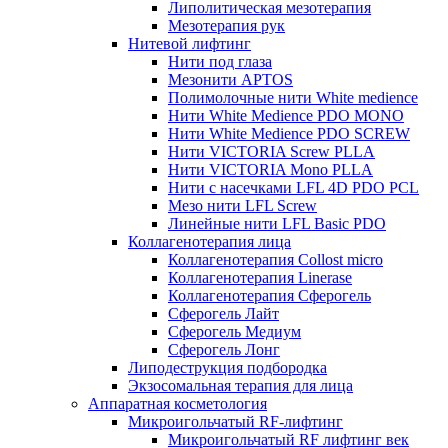
Липолитическая мезотерапия
Мезотерапия рук
Нитевой лифтинг
Нити под глаза
Мезонити APTOS
Полимолочные нити White medience
Нити White Medience PDO MONO
Нити White Medience PDO SCREW
Нити VICTORIA Screw PLLA
Нити VICTORIA Mono PLLA
Нити с насечками LFL 4D PDO PCL
Мезо нити LFL Screw
Линейные нити LFL Basic PDO
Коллагенотерапия лица
Коллагенотерапия Collost micro
Коллагенотерапия Linerase
Коллагенотерапия Сферогель
Сферогель Лайт
Сферогель Медиум
Сферогель Лонг
Липодеструкция подбородка
Экзосомальная терапия для лица
Аппаратная косметология
Микроигольчатый RF-лифтинг
Микроигольчатый RF лифтинг век