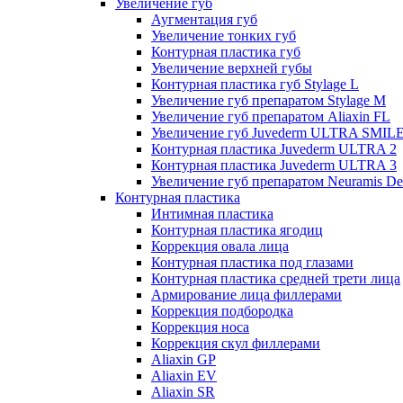
Увеличение губ
Аугментация губ
Увеличение тонких губ
Контурная пластика губ
Увеличение верхней губы
Контурная пластика губ Stylage L
Увеличение губ препаратом Stylage M
Увеличение губ препаратом Aliaxin FL
Увеличение губ Juvederm ULTRA SMIL
Контурная пластика Juvederm ULTRA 2
Контурная пластика Juvederm ULTRA 3
Увеличение губ препаратом Neuramis De
Контурная пластика
Интимная пластика
Контурная пластика ягодиц
Коррекция овала лица
Контурная пластика под глазами
Контурная пластика средней трети лица
Армирование лица филлерами
Коррекция подбородка
Коррекция носа
Коррекция скул филлерами
Aliaxin GP
Aliaxin EV
Aliaxin SR