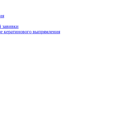
ия
й завивки
ле кератинового выпрямления