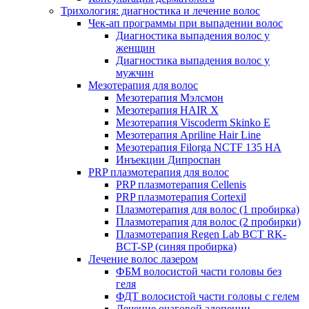
Трихология: диагностика и лечение волос
Чек-ап программы при выпадении волос
Диагностика выпадения волос у
женщин
Диагностика выпадения волос у
мужчин
Мезотерапия для волос
Мезотерапия Мэлсмон
Мезотерапия HAIR X
Мезотерапия Viscoderm Skinko E
Мезотерапия Apriline Hair Line
Мезотерапия Filorga NCTF 135 HA
Инъекции Дипроспан
PRP плазмотерапия для волос
PRP плазмотерапия Cellenis
PRP плазмотерапия Cortexil
Плазмотерапия для волос (1 пробирка)
Плазмотерапия для волос (2 пробирки)
Плазмотерапия Regen Lab BCT RK-
BCT-SP (синяя пробирка)
Лечение волос лазером
ФБМ волосистой части головы без
геля
ФДТ волосистой части головы с гелем
Лечение очаговой алопеции