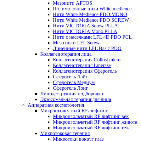
Мезонити APTOS
Полимолочные нити White medience
Нити White Medience PDO MONO
Нити White Medience PDO SCREW
Нити VICTORIA Screw PLLA
Нити VICTORIA Mono PLLA
Нити с насечками LFL 4D PDO PCL
Мезо нити LFL Screw
Линейные нити LFL Basic PDO
Коллагенотерапия лица
Коллагенотерапия Collost micro
Коллагенотерапия Linerase
Коллагенотерапия Сферогель
Сферогель Лайт
Сферогель Медиум
Сферогель Лонг
Липодеструкция подбородка
Экзосомальная терапия для лица
Аппаратная косметология
Микроигольчатый RF-лифтинг
Микроигольчатый RF лифтинг век
Микроигольчатый RF лифтинг живота
Микроигольчатый RF лифтинг тела
Микротоковая терапия
Микротоки вокруг глаз