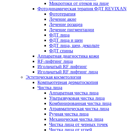
Микротоки от отеков на лице
Фотодинамическая терапия ФДТ REVIXAN
Фототерапия
Лечение акне
Лечение розацеа
Лечение пигментации
ФДТ лица
ФДТ лица и шеи
ФДТ лица, шеи, декольте
ФДТ спины
Аппаратная диагностика кожи
RF-лифтинг лица
Игольчатый RF лифтинг
Игольчатый RF лифтинг лица
Эстетическая косметология
Компьютерная дерматоскопия
Чистка лица
Аппаратная чистка лица
Ультразвуковая чистка лица
Комбинированная чистка лица
Атравматическая чистка лица
Ручная чистка лица
Механическая чистка лица
Чистка лица от черных точек
Чистка лица от угрей