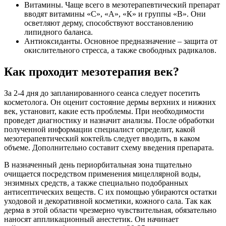
Витамины. Чаще всего в мезотерапевтический препарат
вводят витамины «С», «А», «К» и группы «В». Они
осветляют дерму, способствуют восстановлению
липидного баланса.
Антиоксиданты. Основное предназначение – защита от
окислительного стресса, а также свободных радикалов.
Как проходит мезотерапия век?
За 2-4 дня до запланированного сеанса следует посетить
косметолога. Он оценит состояние дермы верхних и нижних
век, установит, какие есть проблемы. При необходимости
проведет диагностику и назначит анализы. После обработки
полученной информации специалист определит, какой
мезотерапевтический коктейль следует вводить, в каком
объеме. Дополнительно составит схему введения препарата.
В назначенный день периорбитальная зона тщательно
очищается посредством применения мицеллярной воды,
энзимных средств, а также специально подобранных
антисептических веществ. С их помощью убираются остатки
уходовой и декоративной косметики, кожного сала. Так как
дерма в этой области чрезмерно чувствительная, обязательно
наносят аппликационный анестетик. Он начинает