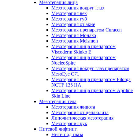
Мезотерапия лица
Мезотерапия вокруг глаз
Мезотерапия век
Мезотерапия губ
Мезотерапия от акне
Мезотерапия препаратом Curacen
Мезотерапия Монако
Мезотерапия Melsmon
Мезотерапия лица препаратом
Viscoderm Skinko E
Мезотерапия лица препаратом
NucleoSpire
Мезотерапия вокруг глаз препаратом
MesoEye С71
Мезотерапия лица препаратом Filorga
NCTF 135 HA
Мезотерапия лица препаратом Apriline
Skin Line
Мезотерапия тела
Мезотерапия живота
Мезотерапия от целлюлита
Липолитическая мезотерапия
Мезотерапия рук
Нитевой лифтинг
Нити под глаза