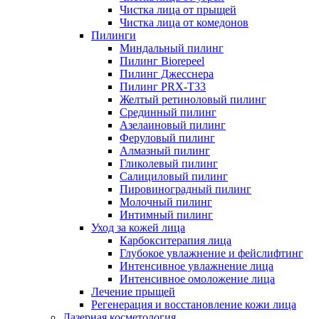
Чистка лица от прыщей
Чистка лица от комедонов
Пилинги
Миндальный пилинг
Пилинг Biorepeel
Пилинг Джесснера
Пилинг PRX-T33
Желтый ретиноловый пилинг
Срединный пилинг
Азелаиновый пилинг
Феруловый пилинг
Алмазный пилинг
Гликолевый пилинг
Салициловый пилинг
Пировиноградный пилинг
Молочный пилинг
Интимный пилинг
Уход за кожей лица
Карбокситерапия лица
Глубокое увлажнение и фейслифтинг
Интенсивное увлажнение лица
Интенсивное омоложение лица
Лечение прыщей
Регенерация и восстановление кожи лица
Лазерная косметология