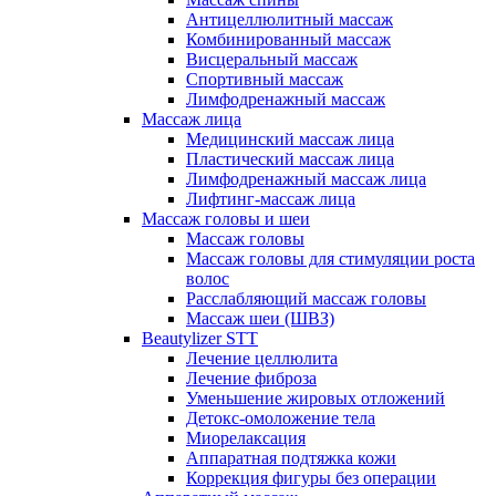
Антицеллюлитный массаж
Комбинированный массаж
Висцеральный массаж
Спортивный массаж
Лимфодренажный массаж
Массаж лица
Медицинский массаж лица
Пластический массаж лица
Лимфодренажный массаж лица
Лифтинг-массаж лица
Массаж головы и шеи
Массаж головы
Массаж головы для стимуляции роста
волос
Расслабляющий массаж головы
Массаж шеи (ШВЗ)
Beautylizer STT
Лечение целлюлита
Лечение фиброза
Уменьшение жировых отложений
Детокс-омоложение тела
Миорелаксация
Аппаратная подтяжка кожи
Коррекция фигуры без операции