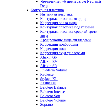
Увеличение губ препаратом Neuramis
Deep
Контурная пластика
Интимная пластика
Контурная пластика ягодиц
Коррекция овала лица
Контурная пластика под глазами
Контурная пластика средней трети
лица
Армирование лица филлерами
Коррекция подбородка
Коррекция носа
Коррекция скул филлерами
Aliaxin GP
Aliaxin EV
Aliaxin SR
Juvederm Voluma
Radiesse
Stylage XL
AestheFill
Belotero Balance
Belotero Intense
Belotero Soft
Belotero Volume
Soprano