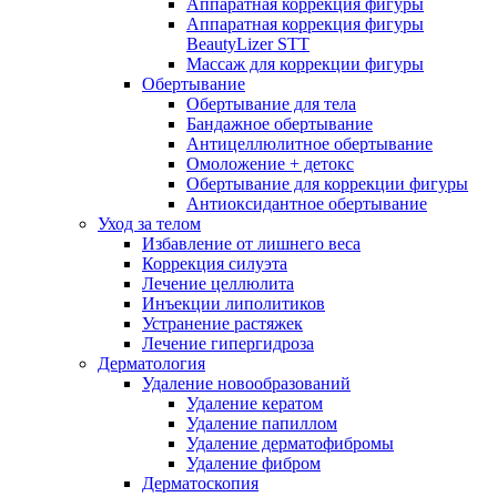
Аппаратная коррекция фигуры
Аппаратная коррекция фигуры
BeautyLizer STT
Массаж для коррекции фигуры
Обертывание
Обертывание для тела
Бандажное обертывание
Антицеллюлитное обертывание
Омоложение + детокс
Обертывание для коррекции фигуры
Антиоксидантное обертывание
Уход за телом
Избавление от лишнего веса
Коррекция силуэта
Лечение целлюлита
Инъекции липолитиков
Устранение растяжек
Лечение гипергидроза
Дерматология
Удаление новообразований
Удаление кератом
Удаление папиллом
Удаление дерматофибромы
Удаление фибром
Дерматоскопия