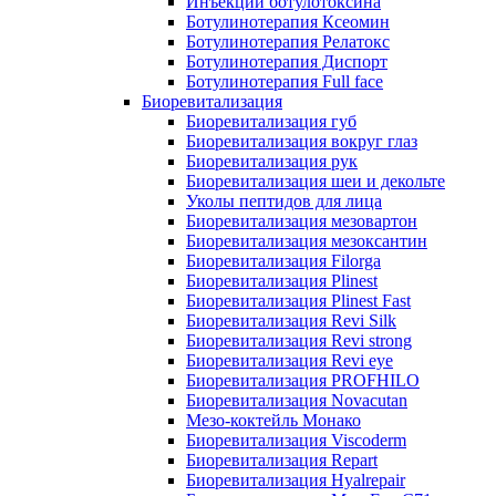
Инъекции ботулотоксина
Ботулинотерапия Ксеомин
Ботулинотерапия Релатокс
Ботулинотерапия Диспорт
Ботулинотерапия Full face
Биоревитализация
Биоревитализация губ
Биоревитализация вокруг глаз
Биоревитализация рук
Биоревитализация шеи и декольте
Уколы пептидов для лица
Биоревитализация мезовартон
Биоревитализация мезоксантин
Биоревитализация Filorga
Биоревитализация Plinest
Биоревитализация Plinest Fast
Биоревитализация Revi Silk
Биоревитализация Revi strong
Биоревитализация Revi eye
Биоревитализация PROFHILO
Биоревитализация Novacutan
Мезо-коктейль Монако
Биоревитализация Viscoderm
Биоревитализация Repart
Биоревитализация Hyalrepair