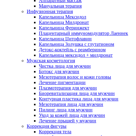
Аппаратный массаж
Мануальная терапия
Инфузионная терапия
Капельница Мексидол
Капельница Милдронат
Капельница Феринжект
Плацентарный иммуномодулятор Лаеннек
Капельница Цитофлавин
Капельница Золушка с глутатионом
Детокс-коктейль с реамберином
Капельница мексидол + милдронат
Мужская косметология
Чистка лица для мужчин
Ботокс для мужчин
Мезотерапия волос и кожи головы
Лечение пигментации
Плазмотерапия для мужчин
Биоревитализация лица для мужчин
Контурная пластика лица для мужчин
Мезотерапия лица для мужчин
Пилинг лица для мужчин
Уход за кожей лица для мужчин
Лечение прыщей у мужчин
Коррекция фигуры
Коррекция тела