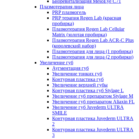
Биоревитализация MesoEye C71
Плазмотерапия лица
PRP плазмогель
PRP терапия Regen Lab (красная
пробирка)
Плазмотерапия Regen Lab Cellular
Matrix (золотая пробирка)
Плазмотерапия Regen Lab ACR-C Plus
(королевский набор)
Плазмотерапия для лица (1 пробирка)
Плазмотерапия для лица (2 пробирки)
Увеличение губ
Аугментация губ
Увеличение тонких губ
Контурная пластика губ
Увеличение верхней губы
Контурная пластика губ Stylage L
Увеличение губ препаратом Stylage M
Увеличение губ препаратом Aliaxin FL
Увеличение губ Juvederm ULTRA
SMILE
Контурная пластика Juvederm ULTRA
2
Контурная пластика Juvederm ULTRA
3