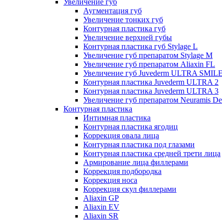
Увеличение губ
Аугментация губ
Увеличение тонких губ
Контурная пластика губ
Увеличение верхней губы
Контурная пластика губ Stylage L
Увеличение губ препаратом Stylage M
Увеличение губ препаратом Aliaxin FL
Увеличение губ Juvederm ULTRA SMIL
Контурная пластика Juvederm ULTRA 2
Контурная пластика Juvederm ULTRA 3
Увеличение губ препаратом Neuramis De
Контурная пластика
Интимная пластика
Контурная пластика ягодиц
Коррекция овала лица
Контурная пластика под глазами
Контурная пластика средней трети лица
Армирование лица филлерами
Коррекция подбородка
Коррекция носа
Коррекция скул филлерами
Aliaxin GP
Aliaxin EV
Aliaxin SR