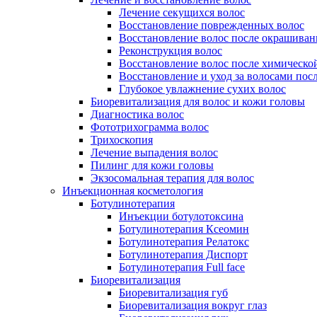
Лечение секущихся волос
Восстановление поврежденных волос
Восстановление волос после окрашиван
Реконструкция волос
Восстановление волос после химическо
Восстановление и уход за волосами пос
Глубокое увлажнение сухих волос
Биоревитализация для волос и кожи головы
Диагностика волос
Фототрихограмма волос
Трихоскопия
Лечение выпадения волос
Пилинг для кожи головы
Экзосомальная терапия для волос
Инъекционная косметология
Ботулинотерапия
Инъекции ботулотоксина
Ботулинотерапия Ксеомин
Ботулинотерапия Релатокс
Ботулинотерапия Диспорт
Ботулинотерапия Full face
Биоревитализация
Биоревитализация губ
Биоревитализация вокруг глаз