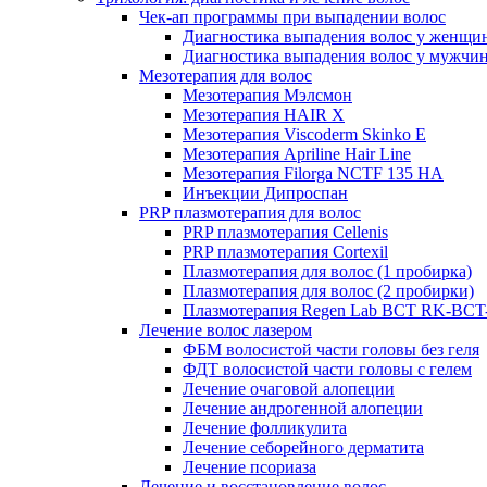
Чек-ап программы при выпадении волос
Диагностика выпадения волос у женщи
Диагностика выпадения волос у мужчи
Мезотерапия для волос
Мезотерапия Мэлсмон
Мезотерапия HAIR X
Мезотерапия Viscoderm Skinko E
Мезотерапия Apriline Hair Line
Мезотерапия Filorga NCTF 135 HA
Инъекции Дипроспан
PRP плазмотерапия для волос
PRP плазмотерапия Cellenis
PRP плазмотерапия Cortexil
Плазмотерапия для волос (1 пробирка)
Плазмотерапия для волос (2 пробирки)
Плазмотерапия Regen Lab BCT RK-BCT-
Лечение волос лазером
ФБМ волосистой части головы без геля
ФДТ волосистой части головы с гелем
Лечение очаговой алопеции
Лечение андрогенной алопеции
Лечение фолликулита
Лечение себорейного дерматита
Лечение псориаза
Лечение и восстановление волос