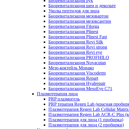
Биоревитализация рук
Биоревитализация шеи и декольте
Уколы пептидов для лица
Биоревитализация мезовартон
Биоревитализация мезоксантин
Биоревитализация Filorga
Биоревитализация Plinest
Биоревитализация Plinest Fast
Биоревитализация Revi Silk
Биоревитализация Revi strong
Биоревитализация Revi eye
Биоревитализация PROFHILO
Биоревитализация Novacutan
Мезо-коктейль Монако
Биоревитализация Viscoderm
Биоревитализация Repart
Биоревитализация Hyalrepair
Биоревитализация MesoEye C71
Плазмотерапия лица
PRP плазмогель
PRP терапия Regen Lab (красная пробир
Плазмотерапия Regen Lab Cellular Matrix
Плазмотерапия Regen Lab ACR-C Plus (к
Плазмотерапия для лица (1 пробирка)
Плазмотерапия для лица (2 пробирки)