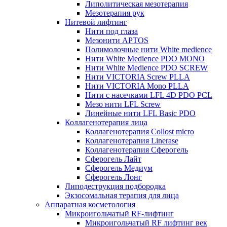
Липолитическая мезотерапия
Мезотерапия рук
Нитевой лифтинг
Нити под глаза
Мезонити APTOS
Полимолочные нити White medience
Нити White Medience PDO MONO
Нити White Medience PDO SCREW
Нити VICTORIA Screw PLLA
Нити VICTORIA Mono PLLA
Нити с насечками LFL 4D PDO PCL
Мезо нити LFL Screw
Линейные нити LFL Basic PDO
Коллагенотерапия лица
Коллагенотерапия Collost micro
Коллагенотерапия Linerase
Коллагенотерапия Сферогель
Сферогель Лайт
Сферогель Медиум
Сферогель Лонг
Липодеструкция подбородка
Экзосомальная терапия для лица
Аппаратная косметология
Микроигольчатый RF-лифтинг
Микроигольчатый RF лифтинг век