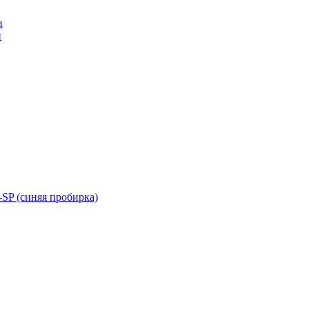
н
н
SP (синяя пробирка)