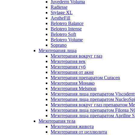
Juvederm Voluma
Radiesse
Stylage XL
AestheFill
Belotero Balance
Belotero Intense
Belotero Soft
Belotero Volume
Soprano
Мезотерапия лица
Мезотерапия вокруг глаз
Мезотерапия век
Мезотерапия губ
Мезотерапия от акне
Мезотерапия препаратом Curacen
Мезотерапия Монако
Мезотерапия Melsmon
Мезотерапия лица препаратом Viscoderm
Мезотерапия лица препаратом NucleoSpi
Мезотерапия вокруг глаз препаратом M
Мезотерапия лица препаратом Filorga 
Мезотерапия лица препаратом Apriline S
Мезотерапия тела
Мезотерапия живота
Мезотерапия от целлюлита