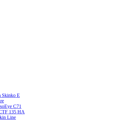
 Skinko E
re
esoEye С71
NCTF 135 HA
kin Line