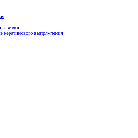
ия
й завивки
ле кератинового выпрямления