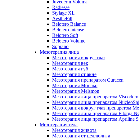
Juvederm Voluma
Radiesse
Stylage XL
AestheFill
Belotero Balance
Belotero Intense
Belotero Soft
Belotero Volume
Soprano
Мезотерапия лица
Мезотерапия вокруг глаз
Мезотерапия век
Мезотерапия губ
Мезотерапия от акне
Мезотерапия препаратом Curacen
Мезотерапия Монако
Мезотерапия Melsmon
Мезотерапия лица препаратом Viscoderm
Мезотерапия лица препаратом NucleoSpi
Мезотерапия вокруг глаз препаратом M
Мезотерапия лица препаратом Filorga 
Мезотерапия лица препаратом Apriline S
Мезотерапия тела
Мезотерапия живота
Мезотерапия от целлюлита