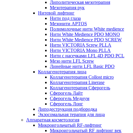
Липолитическая мезотерапия
Мезотерапия рук
Нитевой лифтинг
Нити под глаза
Мезонити APTOS
Полимолочные нити White medience
Нити White Medience PDO MONO
Нити White Medience PDO SCREW
Нити VICTORIA Screw PLLA
Нити VICTORIA Mono PLLA
Нити с насечками LFL 4D PDO PCL
Мезо нити LFL Screw
Линейные нити LFL Basic PDO
Коллагенотерапия лица
Коллагенотерапия Collost micro
Коллагенотерапия Linerase
Коллагенотерапия Сферогель
Сферогель Лайт
Сферогель Медиум
Сферогель Лонг
Липодеструкция подбородка
Экзосомальная терапия для лица
Аппаратная косметология
Микроигольчатый RF-лифтинг
Микроигольчатый RF лифтинг век