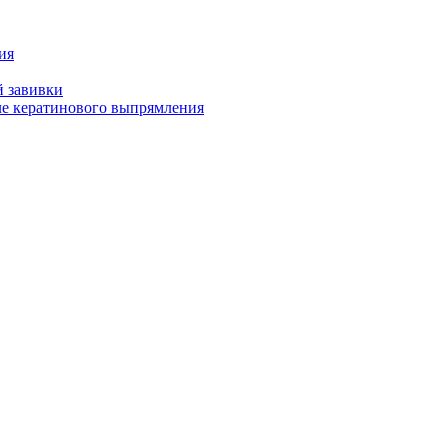
ия
й завивки
ле кератинового выпрямления