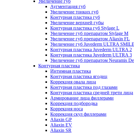
Увеличение губ
Аугментация губ
Увеличение тонких губ
Контурная пластика губ
Увеличение верхней губы
Контурная пластика губ Stylage L
Увеличение губ препаратом Stylage M
Увеличение губ препаратом Aliaxin FL
Увеличение губ Juvederm ULTRA SMIL
Контурная пластика Juvederm ULTRA 2
Контурная пластика Juvederm ULTRA 3
Увеличение губ препаратом Neuramis De
Контурная пластика
Интимная пластика
Контурная пластика ягодиц
Коррекция овала лица
Контурная пластика под глазами
Контурная пластика средней трети лица
Армирование лица филлерами
Коррекция подбородка
Коррекция носа
Коррекция скул филлерами
Aliaxin GP
Aliaxin EV
Aliaxin SR