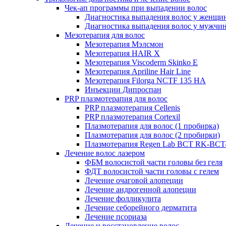
Чек-ап программы при выпадении волос
Диагностика выпадения волос у женщи
Диагностика выпадения волос у мужчи
Мезотерапия для волос
Мезотерапия Мэлсмон
Мезотерапия HAIR X
Мезотерапия Viscoderm Skinko E
Мезотерапия Apriline Hair Line
Мезотерапия Filorga NCTF 135 HA
Инъекции Дипроспан
PRP плазмотерапия для волос
PRP плазмотерапия Cellenis
PRP плазмотерапия Cortexil
Плазмотерапия для волос (1 пробирка)
Плазмотерапия для волос (2 пробирки)
Плазмотерапия Regen Lab BCT RK-BCT-
Лечение волос лазером
ФБМ волосистой части головы без геля
ФДТ волосистой части головы с гелем
Лечение очаговой алопеции
Лечение андрогенной алопеции
Лечение фолликулита
Лечение себорейного дерматита
Лечение псориаза
Лечение и восстановление волос