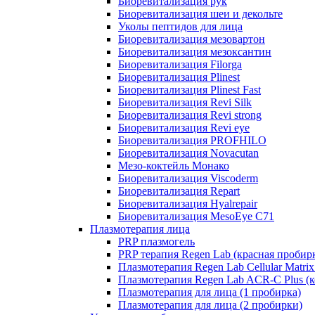
Биоревитализация рук
Биоревитализация шеи и декольте
Уколы пептидов для лица
Биоревитализация мезовартон
Биоревитализация мезоксантин
Биоревитализация Filorga
Биоревитализация Plinest
Биоревитализация Plinest Fast
Биоревитализация Revi Silk
Биоревитализация Revi strong
Биоревитализация Revi eye
Биоревитализация PROFHILO
Биоревитализация Novacutan
Мезо-коктейль Монако
Биоревитализация Viscoderm
Биоревитализация Repart
Биоревитализация Hyalrepair
Биоревитализация MesoEye C71
Плазмотерапия лица
PRP плазмогель
PRP терапия Regen Lab (красная пробир
Плазмотерапия Regen Lab Cellular Matrix
Плазмотерапия Regen Lab ACR-C Plus (к
Плазмотерапия для лица (1 пробирка)
Плазмотерапия для лица (2 пробирки)