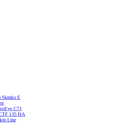
 Skinko E
re
esoEye С71
NCTF 135 HA
kin Line