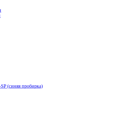
н
н
SP (синяя пробирка)