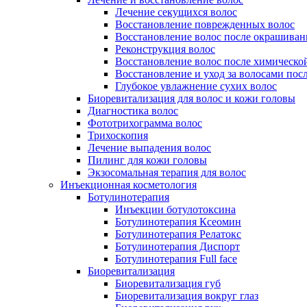
Лечение секущихся волос
Восстановление поврежденных волос
Восстановление волос после окрашиван
Реконструкция волос
Восстановление волос после химическо
Восстановление и уход за волосами пос
Глубокое увлажнение сухих волос
Биоревитализация для волос и кожи головы
Диагностика волос
Фототрихограмма волос
Трихоскопия
Лечение выпадения волос
Пилинг для кожи головы
Экзосомальная терапия для волос
Инъекционная косметология
Ботулинотерапия
Инъекции ботулотоксина
Ботулинотерапия Ксеомин
Ботулинотерапия Релатокс
Ботулинотерапия Диспорт
Ботулинотерапия Full face
Биоревитализация
Биоревитализация губ
Биоревитализация вокруг глаз