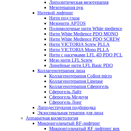
Липолитическая мезотерапия
Мезотерапия рук
Нитевой лифтинг
Нити под глаза
Мезонити APTOS
Полимолочные нити White medience
Нити White Medience PDO MONO
Нити White Medience PDO SCREW
Нити VICTORIA Screw PLLA
Нити VICTORIA Mono PLLA
Нити с насечками LFL 4D PDO PCL
Мезо нити LFL Screw
Линейные нити LFL Basic PDO
Коллагенотерапия лица
Коллагенотерапия Collost micro
Коллагенотерапия Linerase
Коллагенотерапия Сферогель
Сферогель Лайт
Сферогель Медиум
Сферогель Лонг
Липодеструкция подбородка
Экзосомальная терапия для лица
Аппаратная косметология
Микроигольчатый RF-лифтинг
Микроигольчатый RF лифтинг век