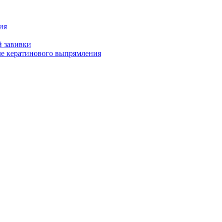
ия
й завивки
ле кератинового выпрямления