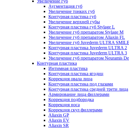
Увеличение губ
Аугментация губ
Увеличение тонких губ
Контурная пластика губ
Увеличение верхней губы
Контурная пластика губ Stylage L
Увеличение губ препаратом Stylage M
Увеличение губ препаратом Aliaxin FL
Увеличение губ Juvederm ULTRA SMIL
Контурная пластика Juvederm ULTRA 2
Контурная пластика Juvederm ULTRA 3
Увеличение губ препаратом Neuramis De
Контурная пластика
Интимная пластика
Контурная пластика ягодиц
Коррекция овала лица
Контурная пластика под глазами
Контурная пластика средней трети лица
Армирование лица филлерами
Коррекция подбородка
Коррекция носа
Коррекция скул филлерами
Aliaxin GP
Aliaxin EV
Aliaxin SR