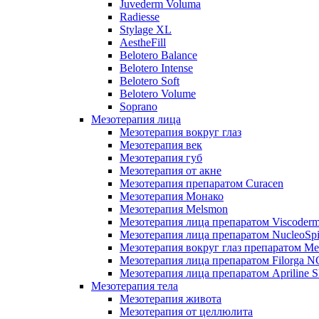
Juvederm Voluma
Radiesse
Stylage XL
AestheFill
Belotero Balance
Belotero Intense
Belotero Soft
Belotero Volume
Soprano
Мезотерапия лица
Мезотерапия вокруг глаз
Мезотерапия век
Мезотерапия губ
Мезотерапия от акне
Мезотерапия препаратом Curacen
Мезотерапия Монако
Мезотерапия Melsmon
Мезотерапия лица препаратом Viscoderm
Мезотерапия лица препаратом NucleoSpi
Мезотерапия вокруг глаз препаратом M
Мезотерапия лица препаратом Filorga 
Мезотерапия лица препаратом Apriline S
Мезотерапия тела
Мезотерапия живота
Мезотерапия от целлюлита