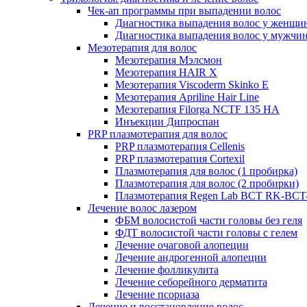
Чек-ап программы при выпадении волос
Диагностика выпадения волос у женщи
Диагностика выпадения волос у мужчи
Мезотерапия для волос
Мезотерапия Мэлсмон
Мезотерапия HAIR X
Мезотерапия Viscoderm Skinko E
Мезотерапия Apriline Hair Line
Мезотерапия Filorga NCTF 135 HA
Инъекции Дипроспан
PRP плазмотерапия для волос
PRP плазмотерапия Cellenis
PRP плазмотерапия Cortexil
Плазмотерапия для волос (1 пробирка)
Плазмотерапия для волос (2 пробирки)
Плазмотерапия Regen Lab BCT RK-BCT-
Лечение волос лазером
ФБМ волосистой части головы без геля
ФДТ волосистой части головы с гелем
Лечение очаговой алопеции
Лечение андрогенной алопеции
Лечение фолликулита
Лечение себорейного дерматита
Лечение псориаза
Лечение и восстановление волос