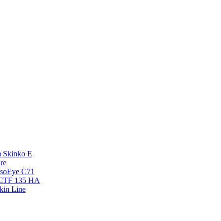
 Skinko E
re
esoEye С71
NCTF 135 HA
kin Line