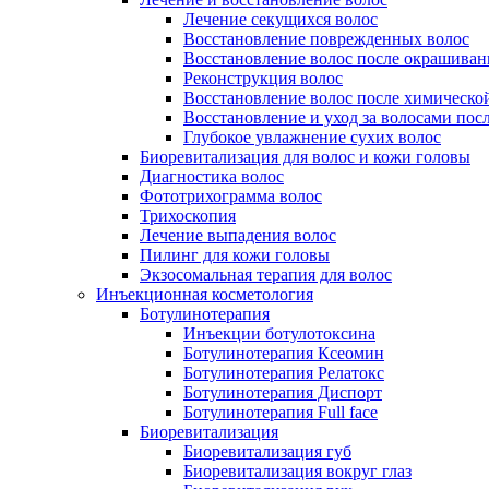
Лечение секущихся волос
Восстановление поврежденных волос
Восстановление волос после окрашиван
Реконструкция волос
Восстановление волос после химическо
Восстановление и уход за волосами пос
Глубокое увлажнение сухих волос
Биоревитализация для волос и кожи головы
Диагностика волос
Фототрихограмма волос
Трихоскопия
Лечение выпадения волос
Пилинг для кожи головы
Экзосомальная терапия для волос
Инъекционная косметология
Ботулинотерапия
Инъекции ботулотоксина
Ботулинотерапия Ксеомин
Ботулинотерапия Релатокс
Ботулинотерапия Диспорт
Ботулинотерапия Full face
Биоревитализация
Биоревитализация губ
Биоревитализация вокруг глаз