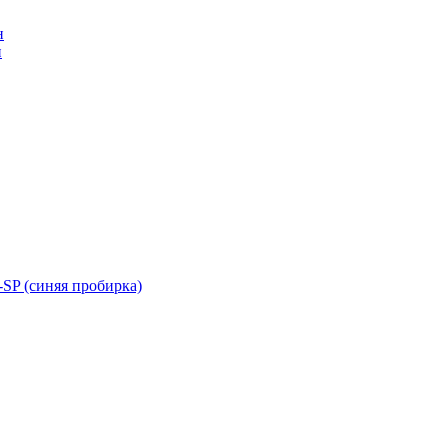
н
н
SP (синяя пробирка)