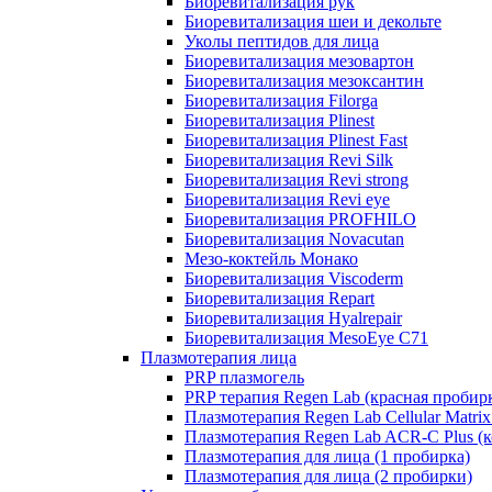
Биоревитализация рук
Биоревитализация шеи и декольте
Уколы пептидов для лица
Биоревитализация мезовартон
Биоревитализация мезоксантин
Биоревитализация Filorga
Биоревитализация Plinest
Биоревитализация Plinest Fast
Биоревитализация Revi Silk
Биоревитализация Revi strong
Биоревитализация Revi eye
Биоревитализация PROFHILO
Биоревитализация Novacutan
Мезо-коктейль Монако
Биоревитализация Viscoderm
Биоревитализация Repart
Биоревитализация Hyalrepair
Биоревитализация MesoEye C71
Плазмотерапия лица
PRP плазмогель
PRP терапия Regen Lab (красная пробир
Плазмотерапия Regen Lab Cellular Matrix
Плазмотерапия Regen Lab ACR-C Plus (к
Плазмотерапия для лица (1 пробирка)
Плазмотерапия для лица (2 пробирки)