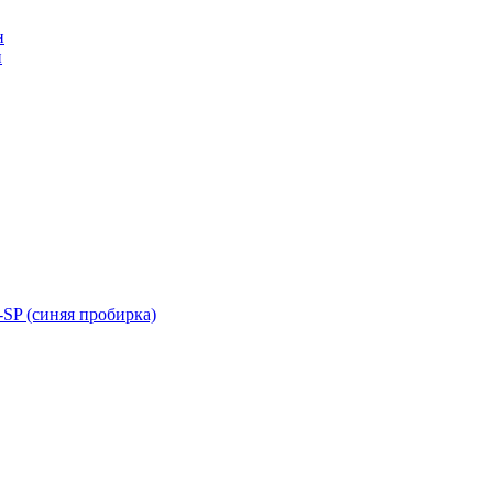
н
н
SP (синяя пробирка)