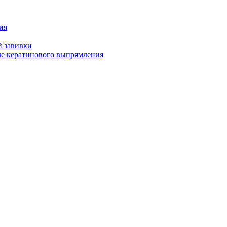
ия
й завивки
ле кератинового выпрямления