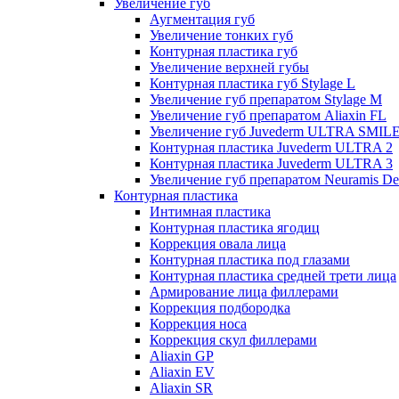
Увеличение губ
Аугментация губ
Увеличение тонких губ
Контурная пластика губ
Увеличение верхней губы
Контурная пластика губ Stylage L
Увеличение губ препаратом Stylage M
Увеличение губ препаратом Aliaxin FL
Увеличение губ Juvederm ULTRA SMIL
Контурная пластика Juvederm ULTRA 2
Контурная пластика Juvederm ULTRA 3
Увеличение губ препаратом Neuramis De
Контурная пластика
Интимная пластика
Контурная пластика ягодиц
Коррекция овала лица
Контурная пластика под глазами
Контурная пластика средней трети лица
Армирование лица филлерами
Коррекция подбородка
Коррекция носа
Коррекция скул филлерами
Aliaxin GP
Aliaxin EV
Aliaxin SR