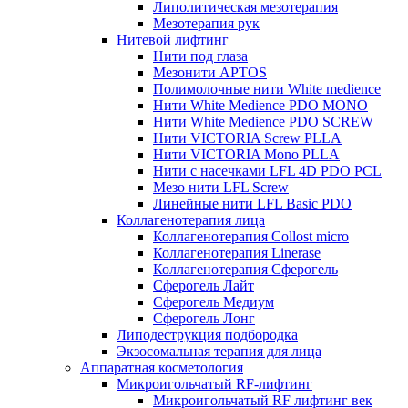
Липолитическая мезотерапия
Мезотерапия рук
Нитевой лифтинг
Нити под глаза
Мезонити APTOS
Полимолочные нити White medience
Нити White Medience PDO MONO
Нити White Medience PDO SCREW
Нити VICTORIA Screw PLLA
Нити VICTORIA Mono PLLA
Нити с насечками LFL 4D PDO PCL
Мезо нити LFL Screw
Линейные нити LFL Basic PDO
Коллагенотерапия лица
Коллагенотерапия Collost micro
Коллагенотерапия Linerase
Коллагенотерапия Сферогель
Сферогель Лайт
Сферогель Медиум
Сферогель Лонг
Липодеструкция подбородка
Экзосомальная терапия для лица
Аппаратная косметология
Микроигольчатый RF-лифтинг
Микроигольчатый RF лифтинг век