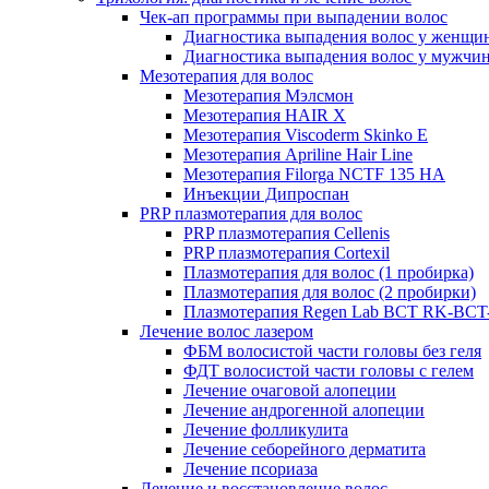
Чек-ап программы при выпадении волос
Диагностика выпадения волос у женщи
Диагностика выпадения волос у мужчи
Мезотерапия для волос
Мезотерапия Мэлсмон
Мезотерапия HAIR X
Мезотерапия Viscoderm Skinko E
Мезотерапия Apriline Hair Line
Мезотерапия Filorga NCTF 135 HA
Инъекции Дипроспан
PRP плазмотерапия для волос
PRP плазмотерапия Cellenis
PRP плазмотерапия Cortexil
Плазмотерапия для волос (1 пробирка)
Плазмотерапия для волос (2 пробирки)
Плазмотерапия Regen Lab BCT RK-BCT-
Лечение волос лазером
ФБМ волосистой части головы без геля
ФДТ волосистой части головы с гелем
Лечение очаговой алопеции
Лечение андрогенной алопеции
Лечение фолликулита
Лечение себорейного дерматита
Лечение псориаза
Лечение и восстановление волос