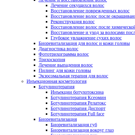
Лечение секущихся волос
Восстановление поврежденных волос
Восстановление волос после окрашиван
Реконструкция волос
Восстановление волос после химическо
Восстановление и уход за волосами пос
Глубокое увлажнение сухих волос
Биоревитализация для волос и кожи головы
Диагностика волос
Фототрихограмма волос
Трихоскопия
Лечение выпадения волос
Пилинг для кожи головы
Экзосомальная терапия для волос
Инъекционная косметология
Ботулинотерапия
Инъекции ботулотоксина
Ботулинотерапия Ксеомин
Ботулинотерапия Релатокс
Ботулинотерапия Диспорт
Ботулинотерапия Full face
Биоревитализация
Биоревитализация губ
Биоревитализация вокруг глаз