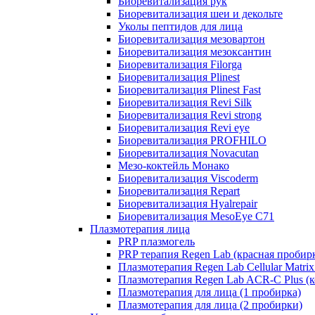
Биоревитализация рук
Биоревитализация шеи и декольте
Уколы пептидов для лица
Биоревитализация мезовартон
Биоревитализация мезоксантин
Биоревитализация Filorga
Биоревитализация Plinest
Биоревитализация Plinest Fast
Биоревитализация Revi Silk
Биоревитализация Revi strong
Биоревитализация Revi eye
Биоревитализация PROFHILO
Биоревитализация Novacutan
Мезо-коктейль Монако
Биоревитализация Viscoderm
Биоревитализация Repart
Биоревитализация Hyalrepair
Биоревитализация MesoEye C71
Плазмотерапия лица
PRP плазмогель
PRP терапия Regen Lab (красная пробир
Плазмотерапия Regen Lab Cellular Matrix
Плазмотерапия Regen Lab ACR-C Plus (к
Плазмотерапия для лица (1 пробирка)
Плазмотерапия для лица (2 пробирки)