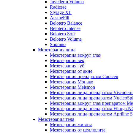
Juvederm Voluma
Radiesse
Stylage XL
AestheFill
Belotero Balance
Belotero Intense
Belotero Soft
Belotero Volume
Soprano
Мезотерапия лица
Мезотерапия вокруг глаз
Мезотерапия век
Мезотерапия губ
Мезотерапия от акне
Мезотерапия препаратом Curacen
Мезотерапия Монако
Мезотерапия Melsmon
Мезотерапия лица препаратом Viscoderm
Мезотерапия лица препаратом NucleoSpi
Мезотерапия вокруг глаз препаратом M
Мезотерапия лица препаратом Filorga 
Мезотерапия лица препаратом Apriline S
Мезотерапия тела
Мезотерапия живота
Мезотерапия от целлюлита