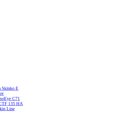
 Skinko E
re
esoEye С71
NCTF 135 HA
kin Line