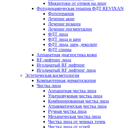
Микротоки от отеков на лице
Фотодинамическая терапия ФДТ REVIXAN
Фототерапия
Лечение акне
Лечение розацеа
Лечение пигментации
ФДТ лица
ФДТ лица и шеи
ФДТ лица, шеи, декольте
ФДТ спины
Аппаратная диагностика кожи
RF-лифтинг лица
Игольчатый RF лифтинг
Игольчатый RF лифтинг лица
Эстетическая косметология
Компьютерная дерматоскопия
Чистка лица
Аппаратная чистка лица
Ультразвуковая чистка лица
Комбинированная чистка лица
Атравматическая чистка лица
Ручная чистка лица
Механическая чистка лица
Чистка лица от черных точек
Чистка лица от угрей