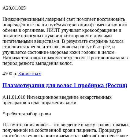
А20.01.005
Низкоинтенсивный лазерный свет помогает восстановить
повреждённые ткани путём активизации ферментативного
обмена в организме. НИЛТ улучшает кровообращение и
питание волосяных луковиц кислородом и другими
питательными веществами. В результате стержень волоса
становится крепче и толще, волосы растут быстрее, и
улучшается состояние здоровья кожи головы в целом.
Назначается только врачом-трихологом. Противопоказана в
период резкого выпадения волос.
4500 р.
Записаться
Плазмотерапия для волос 1 пробирка (Россия)
А11.01.010 Инъекционное введение лекарственных
препаратов в очаг поражения кожи
*требуется забор крови
Плазмотерапия волос – это введение в кожу головы плазмы,
полученной из собственной крови пациента. Процедура
способна улучшить приживаемость графтов( при пересадке