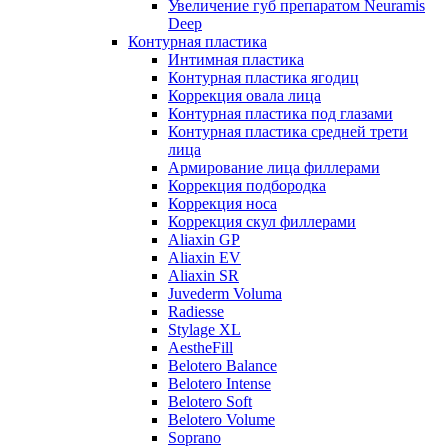
Увеличение губ препаратом Neuramis
Deep
Контурная пластика
Интимная пластика
Контурная пластика ягодиц
Коррекция овала лица
Контурная пластика под глазами
Контурная пластика средней трети
лица
Армирование лица филлерами
Коррекция подбородка
Коррекция носа
Коррекция скул филлерами
Aliaxin GP
Aliaxin EV
Aliaxin SR
Juvederm Voluma
Radiesse
Stylage XL
AestheFill
Belotero Balance
Belotero Intense
Belotero Soft
Belotero Volume
Soprano