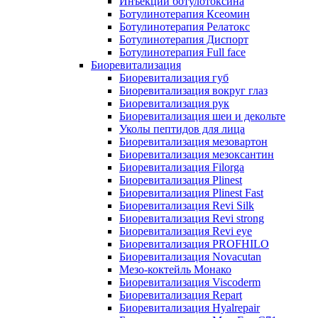
Инъекции ботулотоксина
Ботулинотерапия Ксеомин
Ботулинотерапия Релатокс
Ботулинотерапия Диспорт
Ботулинотерапия Full face
Биоревитализация
Биоревитализация губ
Биоревитализация вокруг глаз
Биоревитализация рук
Биоревитализация шеи и декольте
Уколы пептидов для лица
Биоревитализация мезовартон
Биоревитализация мезоксантин
Биоревитализация Filorga
Биоревитализация Plinest
Биоревитализация Plinest Fast
Биоревитализация Revi Silk
Биоревитализация Revi strong
Биоревитализация Revi eye
Биоревитализация PROFHILO
Биоревитализация Novacutan
Мезо-коктейль Монако
Биоревитализация Viscoderm
Биоревитализация Repart
Биоревитализация Hyalrepair