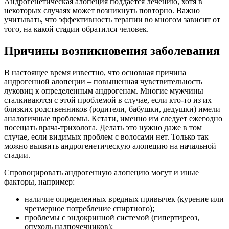
Андрогенетическая алопеция поддается лечению, хотя в
некоторых случаях может возникнуть повторно. Важно
учитывать, что эффективность терапии во многом зависит от
того, на какой стадии обратился человек.
Причины возникновения заболевания
В настоящее время известно, что основная причина
андрогенной алопеции – повышенная чувствительность
луковиц к определенным андрогенам. Многие мужчины
сталкиваются с этой проблемой в случае, если кто-то из их
близких родственников (родители, бабушки, дедушки) имели
аналогичные проблемы. Кстати, именно им следует ежегодно
посещать врача-трихолога. Делать это нужно даже в том
случае, если видимых проблем с волосами нет. Только так
можно выявить андрогенетическую алопецию на начальной
стадии.
Спровоцировать андрогенную алопецию могут и иные
факторы, например:
наличие определенных вредных привычек (курение или
чрезмерное потребление спиртного);
проблемы с эндокринной системой (гипертиреоз,
опухоль надпочечников);