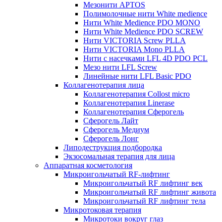
Мезонити APTOS
Полимолочные нити White medience
Нити White Medience PDO MONO
Нити White Medience PDO SCREW
Нити VICTORIA Screw PLLA
Нити VICTORIA Mono PLLA
Нити с насечками LFL 4D PDO PCL
Мезо нити LFL Screw
Линейные нити LFL Basic PDO
Коллагенотерапия лица
Коллагенотерапия Collost micro
Коллагенотерапия Linerase
Коллагенотерапия Сферогель
Сферогель Лайт
Сферогель Медиум
Сферогель Лонг
Липодеструкция подбородка
Экзосомальная терапия для лица
Аппаратная косметология
Микроигольчатый RF-лифтинг
Микроигольчатый RF лифтинг век
Микроигольчатый RF лифтинг живота
Микроигольчатый RF лифтинг тела
Микротоковая терапия
Микротоки вокруг глаз