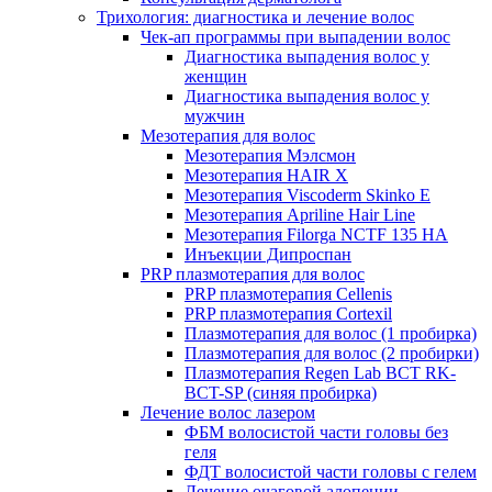
Трихология: диагностика и лечение волос
Чек-ап программы при выпадении волос
Диагностика выпадения волос у
женщин
Диагностика выпадения волос у
мужчин
Мезотерапия для волос
Мезотерапия Мэлсмон
Мезотерапия HAIR X
Мезотерапия Viscoderm Skinko E
Мезотерапия Apriline Hair Line
Мезотерапия Filorga NCTF 135 HA
Инъекции Дипроспан
PRP плазмотерапия для волос
PRP плазмотерапия Cellenis
PRP плазмотерапия Cortexil
Плазмотерапия для волос (1 пробирка)
Плазмотерапия для волос (2 пробирки)
Плазмотерапия Regen Lab BCT RK-
BCT-SP (синяя пробирка)
Лечение волос лазером
ФБМ волосистой части головы без
геля
ФДТ волосистой части головы с гелем
Лечение очаговой алопеции