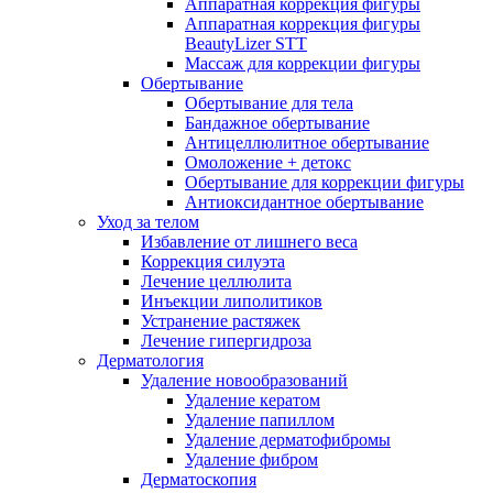
Аппаратная коррекция фигуры
Аппаратная коррекция фигуры
BeautyLizer STT
Массаж для коррекции фигуры
Обертывание
Обертывание для тела
Бандажное обертывание
Антицеллюлитное обертывание
Омоложение + детокс
Обертывание для коррекции фигуры
Антиоксидантное обертывание
Уход за телом
Избавление от лишнего веса
Коррекция силуэта
Лечение целлюлита
Инъекции липолитиков
Устранение растяжек
Лечение гипергидроза
Дерматология
Удаление новообразований
Удаление кератом
Удаление папиллом
Удаление дерматофибромы
Удаление фибром
Дерматоскопия