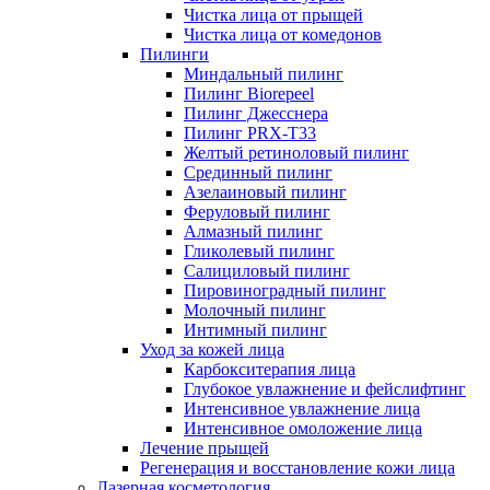
Чистка лица от прыщей
Чистка лица от комедонов
Пилинги
Миндальный пилинг
Пилинг Biorepeel
Пилинг Джесснера
Пилинг PRX-T33
Желтый ретиноловый пилинг
Срединный пилинг
Азелаиновый пилинг
Феруловый пилинг
Алмазный пилинг
Гликолевый пилинг
Салициловый пилинг
Пировиноградный пилинг
Молочный пилинг
Интимный пилинг
Уход за кожей лица
Карбокситерапия лица
Глубокое увлажнение и фейслифтинг
Интенсивное увлажнение лица
Интенсивное омоложение лица
Лечение прыщей
Регенерация и восстановление кожи лица
Лазерная косметология