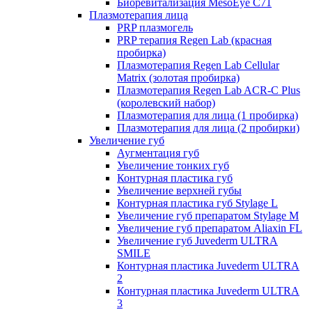
Биоревитализация MesoEye C71
Плазмотерапия лица
PRP плазмогель
PRP терапия Regen Lab (красная
пробирка)
Плазмотерапия Regen Lab Cellular
Matrix (золотая пробирка)
Плазмотерапия Regen Lab ACR-C Plus
(королевский набор)
Плазмотерапия для лица (1 пробирка)
Плазмотерапия для лица (2 пробирки)
Увеличение губ
Аугментация губ
Увеличение тонких губ
Контурная пластика губ
Увеличение верхней губы
Контурная пластика губ Stylage L
Увеличение губ препаратом Stylage M
Увеличение губ препаратом Aliaxin FL
Увеличение губ Juvederm ULTRA
SMILE
Контурная пластика Juvederm ULTRA
2
Контурная пластика Juvederm ULTRA
3