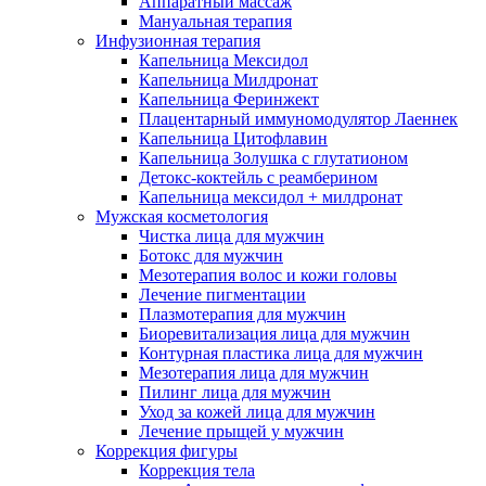
Аппаратный массаж
Мануальная терапия
Инфузионная терапия
Капельница Мексидол
Капельница Милдронат
Капельница Феринжект
Плацентарный иммуномодулятор Лаеннек
Капельница Цитофлавин
Капельница Золушка с глутатионом
Детокс-коктейль с реамберином
Капельница мексидол + милдронат
Мужская косметология
Чистка лица для мужчин
Ботокс для мужчин
Мезотерапия волос и кожи головы
Лечение пигментации
Плазмотерапия для мужчин
Биоревитализация лица для мужчин
Контурная пластика лица для мужчин
Мезотерапия лица для мужчин
Пилинг лица для мужчин
Уход за кожей лица для мужчин
Лечение прыщей у мужчин
Коррекция фигуры
Коррекция тела