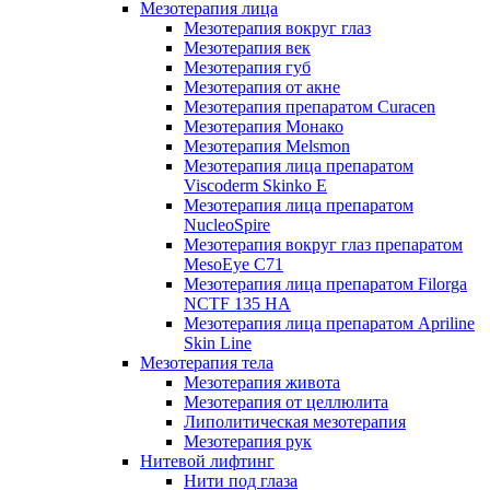
Мезотерапия лица
Мезотерапия вокруг глаз
Мезотерапия век
Мезотерапия губ
Мезотерапия от акне
Мезотерапия препаратом Curacen
Мезотерапия Монако
Мезотерапия Melsmon
Мезотерапия лица препаратом
Viscoderm Skinko E
Мезотерапия лица препаратом
NucleoSpire
Мезотерапия вокруг глаз препаратом
MesoEye С71
Мезотерапия лица препаратом Filorga
NCTF 135 HA
Мезотерапия лица препаратом Apriline
Skin Line
Мезотерапия тела
Мезотерапия живота
Мезотерапия от целлюлита
Липолитическая мезотерапия
Мезотерапия рук
Нитевой лифтинг
Нити под глаза