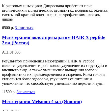
К очаговым инъекциям Дипроспана прибегают при:
атопических и аллергических дерматитах, псориазах, экземах,
системной красной волчанке, гипертрофическом плоском
лишае.
6500 р.
Записаться
Мезотерапия волос препаратом HAIR X peptide
2мл (Россия)
А11.01.003
Результатом применения мезотерапии HAIR X Peptide
является укрепление и рост волос, улучшение их структуры и
внешнего вида, а также уменьшение выпадения волос и
профилактика их преждевременного старения. Кожа головы
становится более здоровой, улучшается ее питание и
увлажнение, что способствует уменьшению перхоти и зуда.
11500 р.
Записаться
Мезотерапия Melsmon 4 мл (Япония)