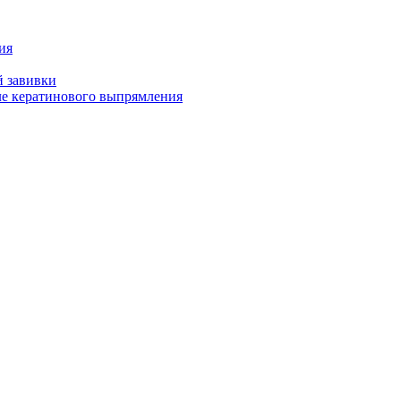
ия
й завивки
ле кератинового выпрямления