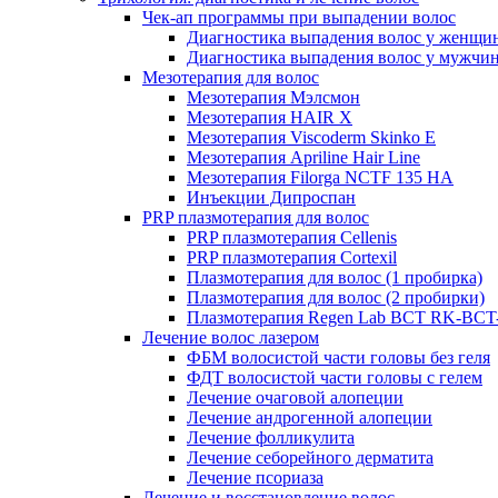
Чек-ап программы при выпадении волос
Диагностика выпадения волос у женщи
Диагностика выпадения волос у мужчи
Мезотерапия для волос
Мезотерапия Мэлсмон
Мезотерапия HAIR X
Мезотерапия Viscoderm Skinko E
Мезотерапия Apriline Hair Line
Мезотерапия Filorga NCTF 135 HA
Инъекции Дипроспан
PRP плазмотерапия для волос
PRP плазмотерапия Cellenis
PRP плазмотерапия Cortexil
Плазмотерапия для волос (1 пробирка)
Плазмотерапия для волос (2 пробирки)
Плазмотерапия Regen Lab BCT RK-BCT-
Лечение волос лазером
ФБМ волосистой части головы без геля
ФДТ волосистой части головы с гелем
Лечение очаговой алопеции
Лечение андрогенной алопеции
Лечение фолликулита
Лечение себорейного дерматита
Лечение псориаза
Лечение и восстановление волос