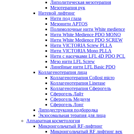
Липолитическая мезотерапия
Мезотерапия рук
Нитевой лифтинг
Нити под глаза
Мезонити APTOS
Полимолочные нити White medience
Нити White Medience PDO MONO
Нити White Medience PDO SCREW
Нити VICTORIA Screw PLLA
Нити VICTORIA Mono PLLA
Нити с насечками LFL 4D PDO PCL
Мезо нити LFL Screw
Линейные нити LFL Basic PDO
Коллагенотерапия лица
Коллагенотерапия Collost micro
Коллагенотерапия Linerase
Коллагенотерапия Сферогель
Сферогель Лайт
Сферогель Медиум
Сферогель Лонг
Липодеструкция подбородка
Экзосомальная терапия для лица
Аппаратная косметология
Микроигольчатый RF-лифтинг
Микроигольчатый RF лифтинг век