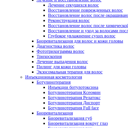
Лечение секущихся волос
Восстановление поврежденных волос
Восстановление волос после окрашиван
Реконструкция волос
Восстановление волос после химическо
Восстановление и уход за волосами пос
Глубокое увлажнение сухих волос
Биоревитализация для волос и кожи головы
Диагностика волос
Фототрихограмма волос
Трихоскопия
Лечение выпадения волос
Пилинг для кожи головы
Экзосомальная терапия для волос
Инъекционная косметология
Ботулинотерапия
Инъекции ботулотоксина
Ботулинотерапия Ксеомин
Ботулинотерапия Релатокс
Ботулинотерапия Диспорт
Ботулинотерапия Full face
Биоревитализация
Биоревитализация губ
Биоревитализация вокруг глаз