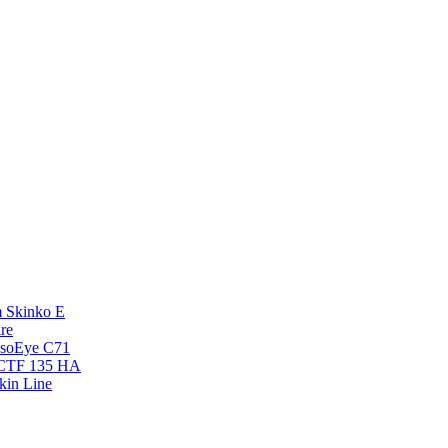
 Skinko E
re
esoEye С71
NCTF 135 HA
kin Line