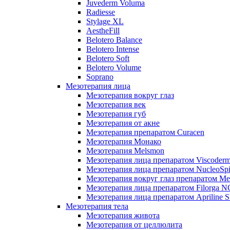
Juvederm Voluma
Radiesse
Stylage XL
AestheFill
Belotero Balance
Belotero Intense
Belotero Soft
Belotero Volume
Soprano
Мезотерапия лица
Мезотерапия вокруг глаз
Мезотерапия век
Мезотерапия губ
Мезотерапия от акне
Мезотерапия препаратом Curacen
Мезотерапия Монако
Мезотерапия Melsmon
Мезотерапия лица препаратом Viscoderm
Мезотерапия лица препаратом NucleoSpi
Мезотерапия вокруг глаз препаратом M
Мезотерапия лица препаратом Filorga 
Мезотерапия лица препаратом Apriline S
Мезотерапия тела
Мезотерапия живота
Мезотерапия от целлюлита