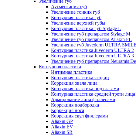
Увеличение губ
Аугментация губ
Увеличение тонких губ
Контурная пластика губ
Увеличение верхней губы
Контурная пластика губ Stylage L
Увеличение губ препаратом Stylage M
Увеличение губ препаратом Aliaxin FL
Увеличение губ Juvederm ULTRA SMIL
Контурная пластика Juvederm ULTRA 2
Контурная пластика Juvederm ULTRA 3
Увеличение губ препаратом Neuramis De
Контурная пластика
Интимная пластика
Контурная пластика ягодиц
Коррекция овала лица
Контурная пластика под глазами
Контурная пластика средней трети лица
Армирование лица филлерами
Коррекция подбородка
Коррекция носа
Коррекция скул филлерами
Aliaxin GP
Aliaxin EV
Aliaxin SR