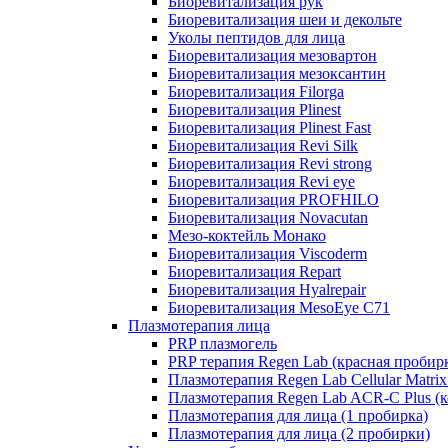
Биоревитализация рук
Биоревитализация шеи и декольте
Уколы пептидов для лица
Биоревитализация мезовартон
Биоревитализация мезоксантин
Биоревитализация Filorga
Биоревитализация Plinest
Биоревитализация Plinest Fast
Биоревитализация Revi Silk
Биоревитализация Revi strong
Биоревитализация Revi eye
Биоревитализация PROFHILO
Биоревитализация Novacutan
Мезо-коктейль Монако
Биоревитализация Viscoderm
Биоревитализация Repart
Биоревитализация Hyalrepair
Биоревитализация MesoEye C71
Плазмотерапия лица
PRP плазмогель
PRP терапия Regen Lab (красная пробир
Плазмотерапия Regen Lab Cellular Matrix
Плазмотерапия Regen Lab ACR-C Plus (к
Плазмотерапия для лица (1 пробирка)
Плазмотерапия для лица (2 пробирки)