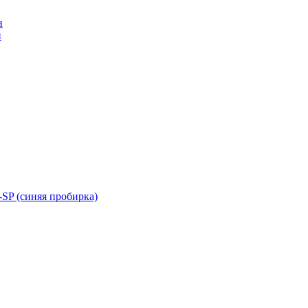
н
н
SP (синяя пробирка)