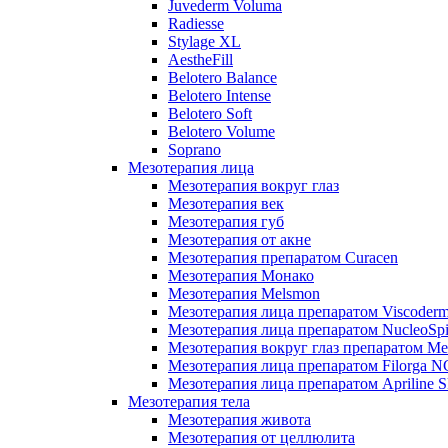
Juvederm Voluma
Radiesse
Stylage XL
AestheFill
Belotero Balance
Belotero Intense
Belotero Soft
Belotero Volume
Soprano
Мезотерапия лица
Мезотерапия вокруг глаз
Мезотерапия век
Мезотерапия губ
Мезотерапия от акне
Мезотерапия препаратом Curacen
Мезотерапия Монако
Мезотерапия Melsmon
Мезотерапия лица препаратом Viscoderm
Мезотерапия лица препаратом NucleoSpi
Мезотерапия вокруг глаз препаратом M
Мезотерапия лица препаратом Filorga 
Мезотерапия лица препаратом Apriline S
Мезотерапия тела
Мезотерапия живота
Мезотерапия от целлюлита