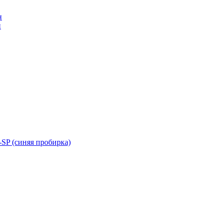
н
н
SP (синяя пробирка)