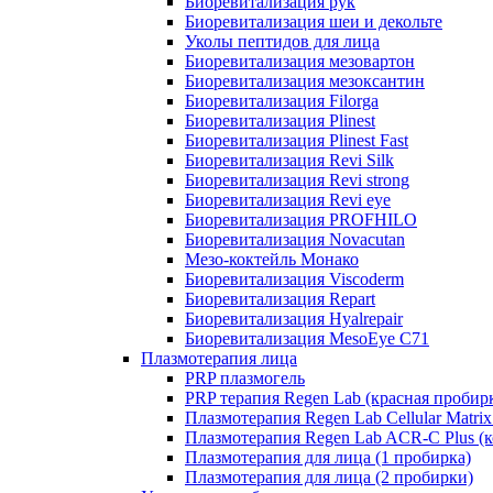
Биоревитализация рук
Биоревитализация шеи и декольте
Уколы пептидов для лица
Биоревитализация мезовартон
Биоревитализация мезоксантин
Биоревитализация Filorga
Биоревитализация Plinest
Биоревитализация Plinest Fast
Биоревитализация Revi Silk
Биоревитализация Revi strong
Биоревитализация Revi eye
Биоревитализация PROFHILO
Биоревитализация Novacutan
Мезо-коктейль Монако
Биоревитализация Viscoderm
Биоревитализация Repart
Биоревитализация Hyalrepair
Биоревитализация MesoEye C71
Плазмотерапия лица
PRP плазмогель
PRP терапия Regen Lab (красная пробир
Плазмотерапия Regen Lab Cellular Matrix
Плазмотерапия Regen Lab ACR-C Plus (к
Плазмотерапия для лица (1 пробирка)
Плазмотерапия для лица (2 пробирки)