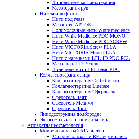
Липолитическая мезотерапия
Мезотерапия рук
Нитевой лифтинг
Нити под глаза
Мезонити APTOS
Полимолочные нити White medience
Нити White Medience PDO MONO
Нити White Medience PDO SCREW
Нити VICTORIA Screw PLLA
Нити VICTORIA Mono PLLA
Нити с насечками LFL 4D PDO PCL
Мезо нити LFL Screw
Линейные нити LFL Basic PDO
Коллагенотерапия лица
Коллагенотерапия Collost micro
Коллагенотерапия Linerase
Коллагенотерапия Сферогель
Сферогель Лайт
Сферогель Медиум
Сферогель Лонг
Липодеструкция подбородка
Экзосомальная терапия для лица
Аппаратная косметология
Микроигольчатый RF-лифтинг
Микроигольчатый RF лифтинг век