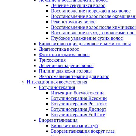
Лечение секущихся волос
Восстановление поврежденных волос
Восстановление волос после окрашиван
Реконструкция волос
Восстановление волос после химическо
Восстановление и уход за волосами пос
Глубокое увлажнение сухих волос
Биоревитализация для волос и кожи головы
Диагностика волос
Фототрихограмма волос
Трихоскопия
Лечение выпадения волос
Пилинг для кожи головы
Экзосомальная терапия для волос
Инъекционная косметология
Ботулинотерапия
Инъекции ботулотоксина
Ботулинотерапия Ксеомин
Ботулинотерапия Релатокс
Ботулинотерапия Диспорт
Ботулинотерапия Full face
Биоревитализация
Биоревитализация губ
Биоревитализация вокруг глаз