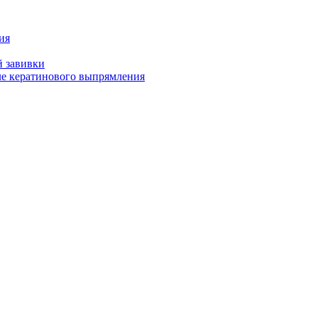
ия
й завивки
ле кератинового выпрямления