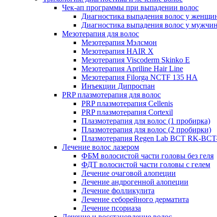
Чек-ап программы при выпадении волос
Диагностика выпадения волос у женщи
Диагностика выпадения волос у мужчи
Мезотерапия для волос
Мезотерапия Мэлсмон
Мезотерапия HAIR X
Мезотерапия Viscoderm Skinko E
Мезотерапия Apriline Hair Line
Мезотерапия Filorga NCTF 135 HA
Инъекции Дипроспан
PRP плазмотерапия для волос
PRP плазмотерапия Cellenis
PRP плазмотерапия Cortexil
Плазмотерапия для волос (1 пробирка)
Плазмотерапия для волос (2 пробирки)
Плазмотерапия Regen Lab BCT RK-BCT-
Лечение волос лазером
ФБМ волосистой части головы без геля
ФДТ волосистой части головы с гелем
Лечение очаговой алопеции
Лечение андрогенной алопеции
Лечение фолликулита
Лечение себорейного дерматита
Лечение псориаза
Лечение и восстановление волос