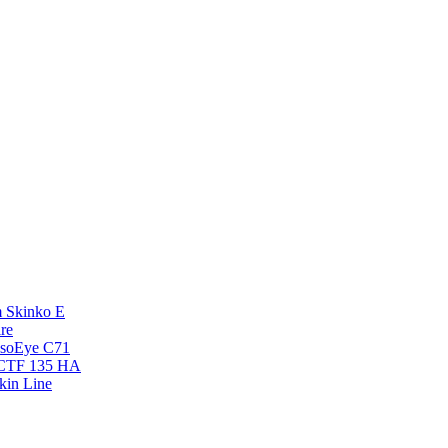
 Skinko E
re
esoEye С71
NCTF 135 HA
kin Line