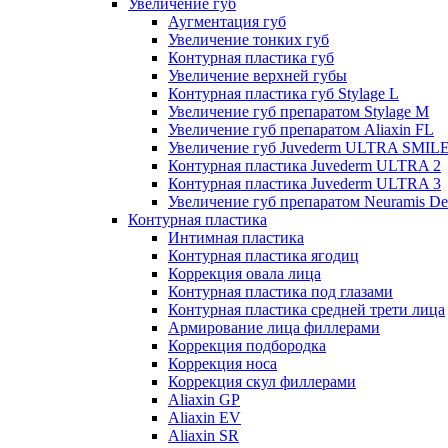
Увеличение губ
Аугментация губ
Увеличение тонких губ
Контурная пластика губ
Увеличение верхней губы
Контурная пластика губ Stylage L
Увеличение губ препаратом Stylage M
Увеличение губ препаратом Aliaxin FL
Увеличение губ Juvederm ULTRA SMIL
Контурная пластика Juvederm ULTRA 2
Контурная пластика Juvederm ULTRA 3
Увеличение губ препаратом Neuramis De
Контурная пластика
Интимная пластика
Контурная пластика ягодиц
Коррекция овала лица
Контурная пластика под глазами
Контурная пластика средней трети лица
Армирование лица филлерами
Коррекция подбородка
Коррекция носа
Коррекция скул филлерами
Aliaxin GP
Aliaxin EV
Aliaxin SR