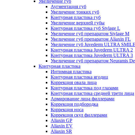
Увеличение губ
Аугментация губ
Увеличение тонких губ
Контурная пластика губ
Увеличение верхней губы
Контурная пластика губ Stylage L
Увеличение губ препаратом Stylage M
Увеличение губ препаратом Aliaxin FL
Увеличение губ Juvederm ULTRA SMIL
Контурная пластика Juvederm ULTRA 2
Контурная пластика Juvederm ULTRA 3
Увеличение губ препаратом Neuramis De
Контурная пластика
Интимная пластика
Контурная пластика ягодиц
Коррекция овала лица
Контурная пластика под глазами
Контурная пластика средней трети лица
Армирование лица филлерами
Коррекция подбородка
Коррекция носа
Коррекция скул филлерами
Aliaxin GP
Aliaxin EV
Aliaxin SR