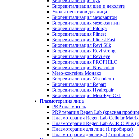
Биоревитализация рук
Биоревитализация шеи и декольте
Уколы пептидов для лица
Биоревитализация мезовартон
Биоревитализация мезоксантин
Биоревитализация Filorga
Биоревитализация Plinest
Биоревитализация Plinest Fast
Биоревитализация Revi Silk
Биоревитализация Revi strong
Биоревитализация Revi eye
Биоревитализация PROFHILO
Биоревитализация Novacutan
Мезо-коктейль Монако
Биоревитализация Viscoderm
Биоревитализация Repart
Биоревитализация Hyalrepair
Биоревитализация MesoEye C71
Плазмотерапия лица
PRP плазмогель
PRP терапия Regen Lab (красная пробир
Плазмотерапия Regen Lab Cellular Matrix
Плазмотерапия Regen Lab ACR-C Plus (к
Плазмотерапия для лица (1 пробирка)
Плазмотерапия для лица (2 пробирки)