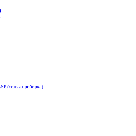
н
н
SP (синяя пробирка)