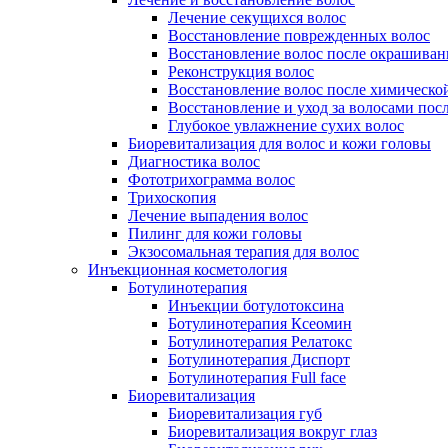
Лечение секущихся волос
Восстановление поврежденных волос
Восстановление волос после окрашиван
Реконструкция волос
Восстановление волос после химическо
Восстановление и уход за волосами пос
Глубокое увлажнение сухих волос
Биоревитализация для волос и кожи головы
Диагностика волос
Фототрихограмма волос
Трихоскопия
Лечение выпадения волос
Пилинг для кожи головы
Экзосомальная терапия для волос
Инъекционная косметология
Ботулинотерапия
Инъекции ботулотоксина
Ботулинотерапия Ксеомин
Ботулинотерапия Релатокс
Ботулинотерапия Диспорт
Ботулинотерапия Full face
Биоревитализация
Биоревитализация губ
Биоревитализация вокруг глаз