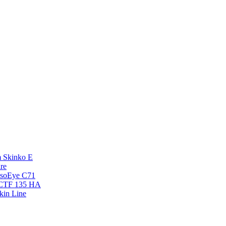
 Skinko E
re
esoEye С71
NCTF 135 HA
kin Line