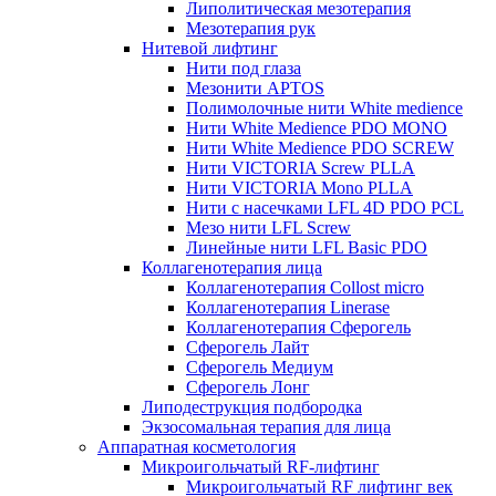
Липолитическая мезотерапия
Мезотерапия рук
Нитевой лифтинг
Нити под глаза
Мезонити APTOS
Полимолочные нити White medience
Нити White Medience PDO MONO
Нити White Medience PDO SCREW
Нити VICTORIA Screw PLLA
Нити VICTORIA Mono PLLA
Нити с насечками LFL 4D PDO PCL
Мезо нити LFL Screw
Линейные нити LFL Basic PDO
Коллагенотерапия лица
Коллагенотерапия Collost micro
Коллагенотерапия Linerase
Коллагенотерапия Сферогель
Сферогель Лайт
Сферогель Медиум
Сферогель Лонг
Липодеструкция подбородка
Экзосомальная терапия для лица
Аппаратная косметология
Микроигольчатый RF-лифтинг
Микроигольчатый RF лифтинг век