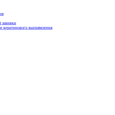
ия
й завивки
ле кератинового выпрямления