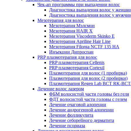
Чек-ап программы при выпадении волос
Диагностика выпадения волос у женщи
Диагностика выпадения волос у мужчи
Мезотерапия для волос
Мезотерапия Мэлсмон
Мезотерапия HAIR X
Мезотерапия Viscoderm Skinko E
Мезотерапия Apriline Hair Line
Мезотерапия Filorga NCTF 135 HA
Инъекции Дипроспан
PRP плазмотерапия для волос
PRP плазмотерапия Cellenis
PRP плазмотерапия Cortexil
Плазмотерапия для волос (1 пробирка)
Плазмотерапия для волос (2 пробирки)
Плазмотерапия Regen Lab BCT RK-BCT-
Лечение волос лазером
ФБМ волосистой части головы без геля
ФДТ волосистой части головы с гелем
Лечение очаговой алопеции
Лечение андрогенной алопеции
Лечение фолликулита
Лечение себорейного дерматита
Лечение псориаза
Лечение и восстановление волос