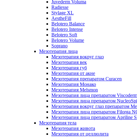
Juvederm Voluma
Radiesse
Stylage XL
AestheFill
Belotero Balance
Belotero Intense
Belotero Soft
Belotero Volume
Soprano
Мезотерапия лица
Мезотерапия вокруг глаз
Мезотерапия век
Мезотерапия губ
Мезотерапия от акне
Мезотерапия препаратом Curacen
Мезотерапия Монако
Мезотерапия Melsmon
Мезотерапия лица препаратом Viscoderm
Мезотерапия лица препаратом NucleoSpi
Мезотерапия вокруг глаз препаратом M
Мезотерапия лица препаратом Filorga 
Мезотерапия лица препаратом Apriline S
Мезотерапия тела
Мезотерапия живота
Мезотерапия от целлюлита