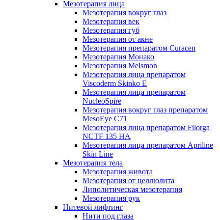
Мезотерапия лица
Мезотерапия вокруг глаз
Мезотерапия век
Мезотерапия губ
Мезотерапия от акне
Мезотерапия препаратом Curacen
Мезотерапия Монако
Мезотерапия Melsmon
Мезотерапия лица препаратом
Viscoderm Skinko E
Мезотерапия лица препаратом
NucleoSpire
Мезотерапия вокруг глаз препаратом
MesoEye С71
Мезотерапия лица препаратом Filorga
NCTF 135 HA
Мезотерапия лица препаратом Apriline
Skin Line
Мезотерапия тела
Мезотерапия живота
Мезотерапия от целлюлита
Липолитическая мезотерапия
Мезотерапия рук
Нитевой лифтинг
Нити под глаза