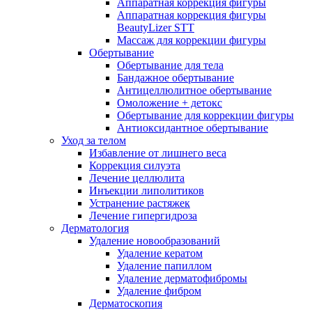
Аппаратная коррекция фигуры
Аппаратная коррекция фигуры
BeautyLizer STT
Массаж для коррекции фигуры
Обертывание
Обертывание для тела
Бандажное обертывание
Антицеллюлитное обертывание
Омоложение + детокс
Обертывание для коррекции фигуры
Антиоксидантное обертывание
Уход за телом
Избавление от лишнего веса
Коррекция силуэта
Лечение целлюлита
Инъекции липолитиков
Устранение растяжек
Лечение гипергидроза
Дерматология
Удаление новообразований
Удаление кератом
Удаление папиллом
Удаление дерматофибромы
Удаление фибром
Дерматоскопия