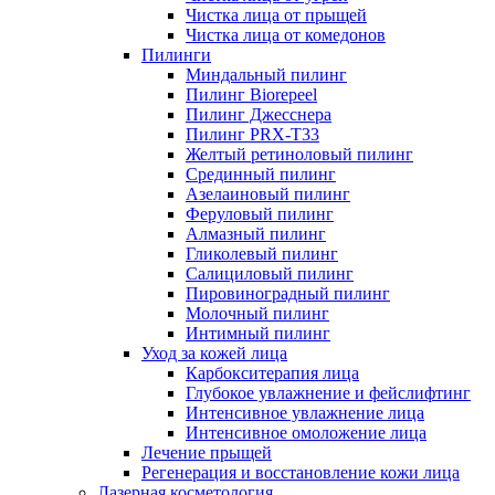
Чистка лица от прыщей
Чистка лица от комедонов
Пилинги
Миндальный пилинг
Пилинг Biorepeel
Пилинг Джесснера
Пилинг PRX-T33
Желтый ретиноловый пилинг
Срединный пилинг
Азелаиновый пилинг
Феруловый пилинг
Алмазный пилинг
Гликолевый пилинг
Салициловый пилинг
Пировиноградный пилинг
Молочный пилинг
Интимный пилинг
Уход за кожей лица
Карбокситерапия лица
Глубокое увлажнение и фейслифтинг
Интенсивное увлажнение лица
Интенсивное омоложение лица
Лечение прыщей
Регенерация и восстановление кожи лица
Лазерная косметология