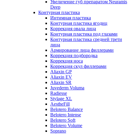
Увеличение губ препаратом Neuramis
Deep
Контурная пластика
Интимная пластика
Контурная пластика ягодиц
Коррекция овала лица
Контурная пластика под глазами
Контурная пластика средней трети
лица
Армирование лица филлерами
Коррекция подбородка
Коррекция носа
Коррекция скул филлерами
Aliaxin GP
Aliaxin EV
Aliaxin SR
Juvederm Voluma
Radiesse
Stylage XL
AestheFill
Belotero Balance
Belotero Intense
Belotero Soft
Belotero Volume
Soprano