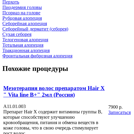
Перхоть
Пиодермия головы
Псориаз на голове
Рубцовая алопеция
Себорейная алопеция
Себорейный дерматит (себорея)
Сухая себорея
Телогеновая алопеция
Тотальная алопеция
Тракционная алопеция
Фронтальная фиброзная алопеция
Похожие процедуры
Мезотерапия волос препаратом Hair X
" Vita line B+" 2мл (Россия)
А11.01.003
7900 р.
Препарат Hair X содержит витамины группы В,
Записаться
которые способствуют улучшению
кровообращения, питания и обмена веществ в
коже головы, что в свою очередь стимулирует
рост волос.