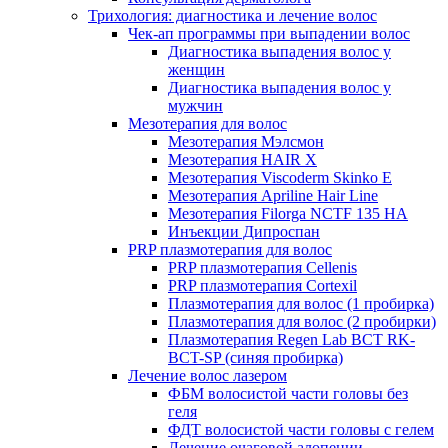
Трихология: диагностика и лечение волос
Чек-ап программы при выпадении волос
Диагностика выпадения волос у
женщин
Диагностика выпадения волос у
мужчин
Мезотерапия для волос
Мезотерапия Мэлсмон
Мезотерапия HAIR X
Мезотерапия Viscoderm Skinko E
Мезотерапия Apriline Hair Line
Мезотерапия Filorga NCTF 135 HA
Инъекции Дипроспан
PRP плазмотерапия для волос
PRP плазмотерапия Cellenis
PRP плазмотерапия Cortexil
Плазмотерапия для волос (1 пробирка)
Плазмотерапия для волос (2 пробирки)
Плазмотерапия Regen Lab BCT RK-
BCT-SP (синяя пробирка)
Лечение волос лазером
ФБМ волосистой части головы без
геля
ФДТ волосистой части головы с гелем
Лечение очаговой алопеции