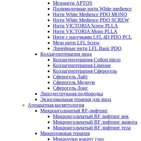
Мезонити APTOS
Полимолочные нити White medience
Нити White Medience PDO MONO
Нити White Medience PDO SCREW
Нити VICTORIA Screw PLLA
Нити VICTORIA Mono PLLA
Нити с насечками LFL 4D PDO PCL
Мезо нити LFL Screw
Линейные нити LFL Basic PDO
Коллагенотерапия лица
Коллагенотерапия Collost micro
Коллагенотерапия Linerase
Коллагенотерапия Сферогель
Сферогель Лайт
Сферогель Медиум
Сферогель Лонг
Липодеструкция подбородка
Экзосомальная терапия для лица
Аппаратная косметология
Микроигольчатый RF-лифтинг
Микроигольчатый RF лифтинг век
Микроигольчатый RF лифтинг живота
Микроигольчатый RF лифтинг тела
Микротоковая терапия
Микротоки вокруг глаз