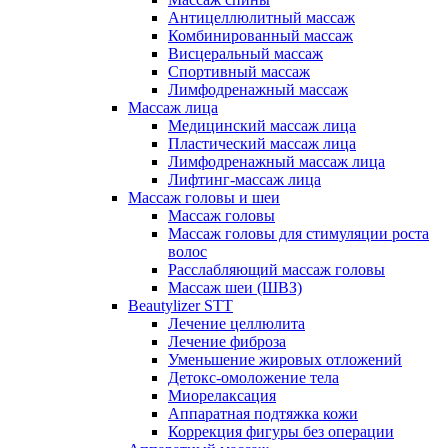
Антицеллюлитный массаж
Комбинированный массаж
Висцеральный массаж
Спортивный массаж
Лимфодренажный массаж
Массаж лица
Медицинский массаж лица
Пластический массаж лица
Лимфодренажный массаж лица
Лифтинг-массаж лица
Массаж головы и шеи
Массаж головы
Массаж головы для стимуляции роста
волос
Расслабляющий массаж головы
Массаж шеи (ШВЗ)
Beautylizer STT
Лечение целлюлита
Лечение фиброза
Уменьшение жировых отложений
Детокс-омоложение тела
Миорелаксация
Аппаратная подтяжка кожи
Коррекция фигуры без операции