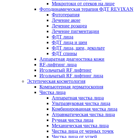
Микротоки от отеков на лице
Фотодинамическая терапия ФДТ REVIXAN
Фототерапия
Лечение акне
Лечение розацеа
Лечение пигментации
ФДТ лица
ФДТ лица и шеи
ФДТ лица, шеи, декольте
ФДТ спины
Аппаратная диагностика кожи
RF-лифтинг лица
Игольчатый RF лифтинг
Игольчатый RF лифтинг лица
Эстетическая косметология
Компьютерная дерматоскопия
Чистка лица
Аппаратная чистка лица
Ультразвуковая чистка лица
Комбинированная чистка лица
Атравматическая чистка лица
Ручная чистка лица
Механическая чистка лица
Чистка лица от черных точек
Чистка лица от угрей