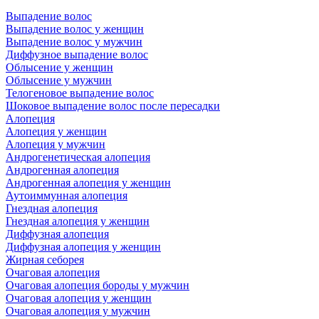
Выпадение волос
Выпадение волос у женщин
Выпадение волос у мужчин
Диффузное выпадение волос
Облысение у женщин
Облысение у мужчин
Телогеновое выпадение волос
Шоковое выпадение волос после пересадки
Алопеция
Алопеция у женщин
Алопеция у мужчин
Андрогенетическая алопеция
Андрогенная алопеция
Андрогенная алопеция у женщин
Аутоиммунная алопеция
Гнездная алопеция
Гнездная алопеция у женщин
Диффузная алопеция
Диффузная алопеция у женщин
Жирная себорея
Очаговая алопеция
Очаговая алопеция бороды у мужчин
Очаговая алопеция у женщин
Очаговая алопеция у мужчин