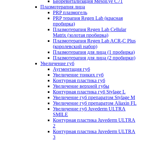
Биоревитализация MesoEye C71
Плазмотерапия лица
PRP плазмогель
PRP терапия Regen Lab (красная
пробирка)
Плазмотерапия Regen Lab Cellular
Matrix (золотая пробирка)
Плазмотерапия Regen Lab ACR-C Plus
(королевский набор)
Плазмотерапия для лица (1 пробирка)
Плазмотерапия для лица (2 пробирки)
Увеличение губ
Аугментация губ
Увеличение тонких губ
Контурная пластика губ
Увеличение верхней губы
Контурная пластика губ Stylage L
Увеличение губ препаратом Stylage M
Увеличение губ препаратом Aliaxin FL
Увеличение губ Juvederm ULTRA
SMILE
Контурная пластика Juvederm ULTRA
2
Контурная пластика Juvederm ULTRA
3