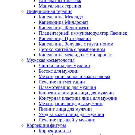
Аппаратный массаж
Мануальная терапия
Инфузионная терапия
Капельница Мексидол
Капельница Милдронат
Капельница Феринжект
Плацентарный иммуномодулятор Лаеннек
Капельница Цитофлавин
Капельница Золушка с глутатионом
Детокс-коктейль с реамберином
Капельница мексидол + милдронат
Мужская косметология
Чистка лица для мужчин
Ботокс для мужчин
Мезотерапия волос и кожи головы
Лечение пигментации
Плазмотерапия для мужчин
Биоревитализация лица для мужчин
Контурная пластика лица для мужчин
Мезотерапия лица для мужчин
Пилинг лица для мужчин
Уход за кожей лица для мужчин
Лечение прыщей у мужчин
Коррекция фигуры
Коррекция тела