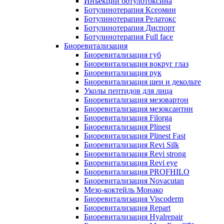
Инъекции ботулотоксина
Ботулинотерапия Ксеомин
Ботулинотерапия Релатокс
Ботулинотерапия Диспорт
Ботулинотерапия Full face
Биоревитализация
Биоревитализация губ
Биоревитализация вокруг глаз
Биоревитализация рук
Биоревитализация шеи и декольте
Уколы пептидов для лица
Биоревитализация мезовартон
Биоревитализация мезоксантин
Биоревитализация Filorga
Биоревитализация Plinest
Биоревитализация Plinest Fast
Биоревитализация Revi Silk
Биоревитализация Revi strong
Биоревитализация Revi eye
Биоревитализация PROFHILO
Биоревитализация Novacutan
Мезо-коктейль Монако
Биоревитализация Viscoderm
Биоревитализация Repart
Биоревитализация Hyalrepair