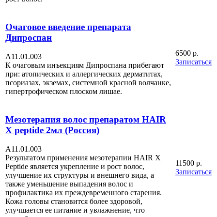
Очаговое введение препарата
Дипроспан
6500 р.
А11.01.003
Записаться
К очаговым инъекциям Дипроспана прибегают
при: атопических и аллергических дерматитах,
псориазах, экземах, системной красной волчанке,
гипертрофическом плоском лишае.
Мезотерапия волос препаратом HAIR
X peptide 2мл (Россия)
А11.01.003
Результатом применения мезотерапии HAIR X
11500 р.
Peptide является укрепление и рост волос,
Записаться
улучшение их структуры и внешнего вида, а
также уменьшение выпадения волос и
профилактика их преждевременного старения.
Кожа головы становится более здоровой,
улучшается ее питание и увлажнение, что