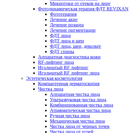
Микротоки от отеков на лице
Фотодинамическая терапия ФДТ REVIXAN
Фототерапия
Лечение акне
Лечение розацеа
Лечение пигментации
ФДТ лица
ФДТ лица и шеи
ФДТ лица, шеи, декольте
ФДТ спины
Аппаратная диагностика кожи
RF-лифтинг лица
Игольчатый RF лифтинг
Игольчатый RF лифтинг лица
Эстетическая косметология
Компьютерная дерматоскопия
Чистка лица
Аппаратная чистка лица
Ультразвуковая чистка лица
Комбинированная чистка лица
Атравматическая чистка лица
Ручная чистка лица
Механическая чистка лица
Чистка лица от черных точек
Чистка лица от угрей