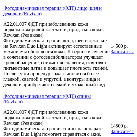
Фотодинамическая терапия (ФДТ) лицо, шея и
декольте (Revixan)
А22.01.007 ФДТ при заболеваниях кожи,
подкожно-жировой клетчатки, придатков кожи.
Revixan (Ревиксан).
Фотодинамическая терапия лица, шеи и декольте
на Revixan Duo Light активирует естественные
14500 р.
механизмы обновления кожи. Лазерное излучение
Записаться
в сочетании с фотосенсибилизатором улучшает
кровообращение, снижает воспаления, осветляет
пигментные пятна и повышает плотность тканей.
После курса процедур кожа становится более
гладкой, светлой и упругой, а контуры лица и
декольте приобретают свежий и ухоженный вид.
Фотодинамическая терапия (ФДТ) спины
(Revixan)
А22.01.007 ФДТ при заболеваниях кожи,
подкожно-жировой клетчатки, придатков кожи.
Revixan (Ревиксан).
14500 р.
Фотодинамическая терапия спины на аппарате
Записаться
Revixan Duo Light помогает справиться с акне,