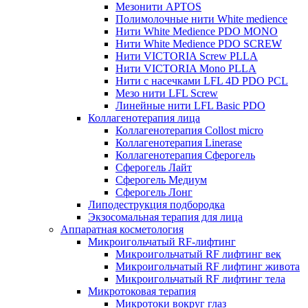
Мезонити APTOS
Полимолочные нити White medience
Нити White Medience PDO MONO
Нити White Medience PDO SCREW
Нити VICTORIA Screw PLLA
Нити VICTORIA Mono PLLA
Нити с насечками LFL 4D PDO PCL
Мезо нити LFL Screw
Линейные нити LFL Basic PDO
Коллагенотерапия лица
Коллагенотерапия Collost micro
Коллагенотерапия Linerase
Коллагенотерапия Сферогель
Сферогель Лайт
Сферогель Медиум
Сферогель Лонг
Липодеструкция подбородка
Экзосомальная терапия для лица
Аппаратная косметология
Микроигольчатый RF-лифтинг
Микроигольчатый RF лифтинг век
Микроигольчатый RF лифтинг живота
Микроигольчатый RF лифтинг тела
Микротоковая терапия
Микротоки вокруг глаз