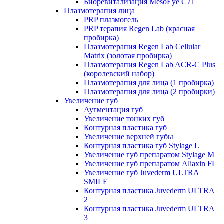
Биоревитализация MesoEye C71
Плазмотерапия лица
PRP плазмогель
PRP терапия Regen Lab (красная
пробирка)
Плазмотерапия Regen Lab Cellular
Matrix (золотая пробирка)
Плазмотерапия Regen Lab ACR-C Plus
(королевский набор)
Плазмотерапия для лица (1 пробирка)
Плазмотерапия для лица (2 пробирки)
Увеличение губ
Аугментация губ
Увеличение тонких губ
Контурная пластика губ
Увеличение верхней губы
Контурная пластика губ Stylage L
Увеличение губ препаратом Stylage M
Увеличение губ препаратом Aliaxin FL
Увеличение губ Juvederm ULTRA
SMILE
Контурная пластика Juvederm ULTRA
2
Контурная пластика Juvederm ULTRA
3