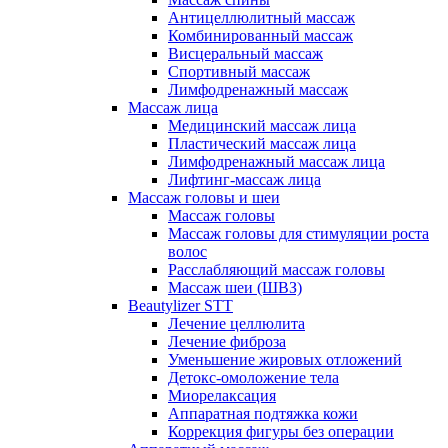
Антицеллюлитный массаж
Комбинированный массаж
Висцеральный массаж
Спортивный массаж
Лимфодренажный массаж
Массаж лица
Медицинский массаж лица
Пластический массаж лица
Лимфодренажный массаж лица
Лифтинг-массаж лица
Массаж головы и шеи
Массаж головы
Массаж головы для стимуляции роста
волос
Расслабляющий массаж головы
Массаж шеи (ШВЗ)
Beautylizer STT
Лечение целлюлита
Лечение фиброза
Уменьшение жировых отложений
Детокс-омоложение тела
Миорелаксация
Аппаратная подтяжка кожи
Коррекция фигуры без операции