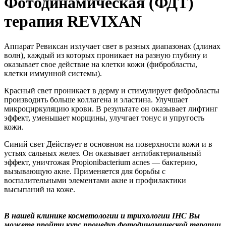
Фотодинамическая (ФДТ)
терапия REVIXAN
Аппарат Ревиксан излучает свет в разных диапазонах (длинах
волн), каждый из которых проникает на разную глубину и
оказывает свое действие на клетки кожи (фибробласты,
клетки иммунной системы).
Красный свет проникает в дерму и стимулирует фибробласты
производить больше коллагена и эластина. Улучшает
микроциркуляцию крови. В результате он оказывает лифтинг
эффект, уменьшает морщины, улучгает тонус и упругость
кожи.
Синий свет Действует в основном на поверхности кожи и в
устьях сальных желез. Он оказывает антибактериальный
эффект, уничтожая Propionibacterium acnes — бактерию,
вызывающую акне. Применяется для борьбы с
воспалительными элементами акне и профилактики
высыпаний на коже.
В нашей клинике косметологии и трихологии IHC Вы
можете пройти курс процедур фотодинамической терапии