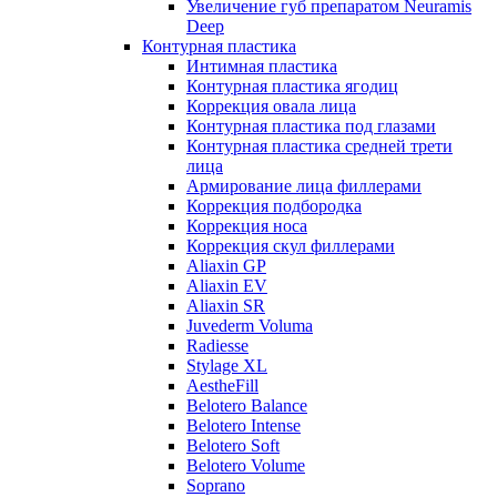
Увеличение губ препаратом Neuramis
Deep
Контурная пластика
Интимная пластика
Контурная пластика ягодиц
Коррекция овала лица
Контурная пластика под глазами
Контурная пластика средней трети
лица
Армирование лица филлерами
Коррекция подбородка
Коррекция носа
Коррекция скул филлерами
Aliaxin GP
Aliaxin EV
Aliaxin SR
Juvederm Voluma
Radiesse
Stylage XL
AestheFill
Belotero Balance
Belotero Intense
Belotero Soft
Belotero Volume
Soprano