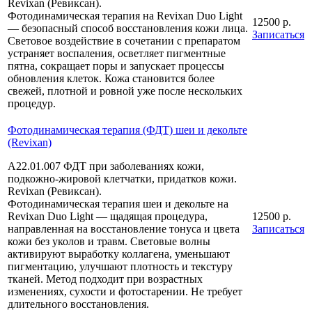
Revixan (Ревиксан).
Фотодинамическая терапия на Revixan Duo Light
12500 р.
— безопасный способ восстановления кожи лица.
Записаться
Световое воздействие в сочетании с препаратом
устраняет воспаления, осветляет пигментные
пятна, сокращает поры и запускает процессы
обновления клеток. Кожа становится более
свежей, плотной и ровной уже после нескольких
процедур.
Фотодинамическая терапия (ФДТ) шеи и декольте
(Revixan)
А22.01.007 ФДТ при заболеваниях кожи,
подкожно-жировой клетчатки, придатков кожи.
Revixan (Ревиксан).
Фотодинамическая терапия шеи и декольте на
Revixan Duo Light — щадящая процедура,
12500 р.
направленная на восстановление тонуса и цвета
Записаться
кожи без уколов и травм. Световые волны
активируют выработку коллагена, уменьшают
пигментацию, улучшают плотность и текстуру
тканей. Метод подходит при возрастных
изменениях, сухости и фотостарении. Не требует
длительного восстановления.