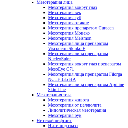
Мезотерапия лица
Мезотерапия вокруг глаз
Мезотерапия век
Мезотерапия губ
Мезотерапия от акне
Мезотерапия препаратом Curacen
Мезотерапия Монако
Мезотерапия Melsmon
Мезотерапия лица препаратом
Viscoderm Skinko E
Мезотерапия лица препаратом
NucleoSpire
Мезотерапия вокруг глаз препаратом
MesoEye С71
Мезотерапия лица препаратом Filorga
NCTF 135 HA
Мезотерапия лица препаратом Apriline
Skin Line
Мезотерапия тела
Мезотерапия живота
Мезотерапия от целлюлита
Липолитическая мезотерапия
Мезотерапия рук
Нитевой лифтинг
Нити под глаза