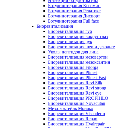
Инъекции ботулотоксина
Ботулинотерапия Ксеомин
Ботулинотерапия Релатокс
Ботулинотерапия Диспорт
Ботулинотерапия Full face
Биоревитализация
Биоревитализация губ
Биоревитализация вокруг глаз
Биоревитализация рук
Биоревитализация шеи и декольте
Уколы пептидов для лица
Биоревитализация мезовартон
Биоревитализация мезоксантин
Биоревитализация Filorga
Биоревитализация Plinest
Биоревитализация Plinest Fast
Биоревитализация Revi Silk
Биоревитализация Revi strong
Биоревитализация Revi eye
Биоревитализация PROFHILO
Биоревитализация Novacutan
Мезо-коктейль Монако
Биоревитализация Viscoderm
Биоревитализация Repart
Биоревитализация Hyalrepair