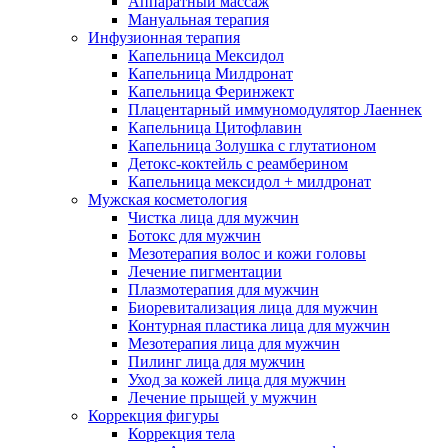
Аппаратный массаж
Мануальная терапия
Инфузионная терапия
Капельница Мексидол
Капельница Милдронат
Капельница Феринжект
Плацентарный иммуномодулятор Лаеннек
Капельница Цитофлавин
Капельница Золушка с глутатионом
Детокс-коктейль с реамберином
Капельница мексидол + милдронат
Мужская косметология
Чистка лица для мужчин
Ботокс для мужчин
Мезотерапия волос и кожи головы
Лечение пигментации
Плазмотерапия для мужчин
Биоревитализация лица для мужчин
Контурная пластика лица для мужчин
Мезотерапия лица для мужчин
Пилинг лица для мужчин
Уход за кожей лица для мужчин
Лечение прыщей у мужчин
Коррекция фигуры
Коррекция тела