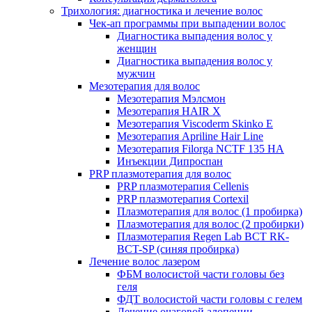
Трихология: диагностика и лечение волос
Чек-ап программы при выпадении волос
Диагностика выпадения волос у
женщин
Диагностика выпадения волос у
мужчин
Мезотерапия для волос
Мезотерапия Мэлсмон
Мезотерапия HAIR X
Мезотерапия Viscoderm Skinko E
Мезотерапия Apriline Hair Line
Мезотерапия Filorga NCTF 135 HA
Инъекции Дипроспан
PRP плазмотерапия для волос
PRP плазмотерапия Cellenis
PRP плазмотерапия Cortexil
Плазмотерапия для волос (1 пробирка)
Плазмотерапия для волос (2 пробирки)
Плазмотерапия Regen Lab BCT RK-
BCT-SP (синяя пробирка)
Лечение волос лазером
ФБМ волосистой части головы без
геля
ФДТ волосистой части головы с гелем
Лечение очаговой алопеции