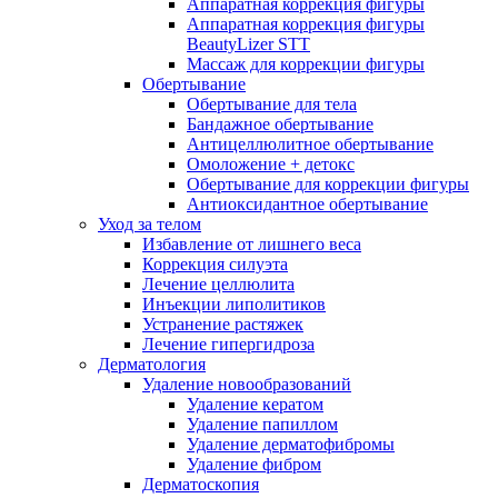
Аппаратная коррекция фигуры
Аппаратная коррекция фигуры
BeautyLizer STT
Массаж для коррекции фигуры
Обертывание
Обертывание для тела
Бандажное обертывание
Антицеллюлитное обертывание
Омоложение + детокс
Обертывание для коррекции фигуры
Антиоксидантное обертывание
Уход за телом
Избавление от лишнего веса
Коррекция силуэта
Лечение целлюлита
Инъекции липолитиков
Устранение растяжек
Лечение гипергидроза
Дерматология
Удаление новообразований
Удаление кератом
Удаление папиллом
Удаление дерматофибромы
Удаление фибром
Дерматоскопия