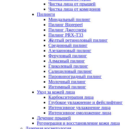
Чистка лица от прыщей
Чистка лица от комедонов
Пилинги
Миндальный пилинг
Пилинг Biorepeel
Пилинг Джесснера
Пилинг PRX-T33
Желтый ретиноловый пилинг
Срединный пилинг
Азелаиновый пилинг
Феруловый пилинг
Алмазный пилинг
Гликолевый пилинг
Салициловый пилинг
Пировиноградный пилинг
Молочный пилинг
Интимный пилинг
Уход за кожей лица
Карбокситерапия лица
Глубокое увлажнение и фейслифтинг
Интенсивное увлажнение лица
Интенсивное омоложение лица
Лечение прыщей
Регенерация и восстановление кожи лица
Лазерная косметология