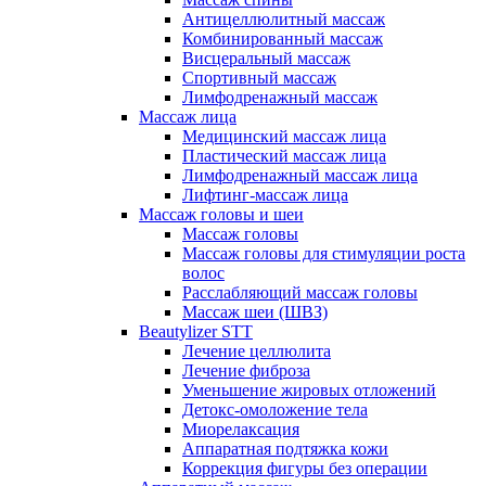
Антицеллюлитный массаж
Комбинированный массаж
Висцеральный массаж
Спортивный массаж
Лимфодренажный массаж
Массаж лица
Медицинский массаж лица
Пластический массаж лица
Лимфодренажный массаж лица
Лифтинг-массаж лица
Массаж головы и шеи
Массаж головы
Массаж головы для стимуляции роста
волос
Расслабляющий массаж головы
Массаж шеи (ШВЗ)
Beautylizer STT
Лечение целлюлита
Лечение фиброза
Уменьшение жировых отложений
Детокс-омоложение тела
Миорелаксация
Аппаратная подтяжка кожи
Коррекция фигуры без операции