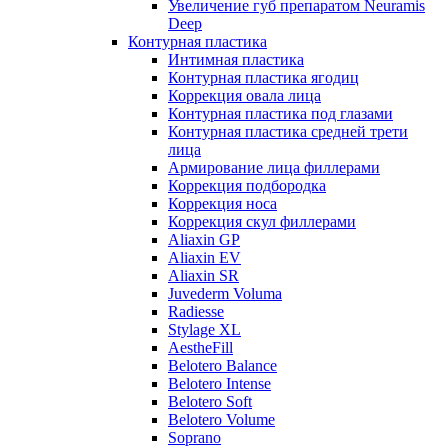
Увеличение губ препаратом Neuramis
Deep
Контурная пластика
Интимная пластика
Контурная пластика ягодиц
Коррекция овала лица
Контурная пластика под глазами
Контурная пластика средней трети
лица
Армирование лица филлерами
Коррекция подбородка
Коррекция носа
Коррекция скул филлерами
Aliaxin GP
Aliaxin EV
Aliaxin SR
Juvederm Voluma
Radiesse
Stylage XL
AestheFill
Belotero Balance
Belotero Intense
Belotero Soft
Belotero Volume
Soprano