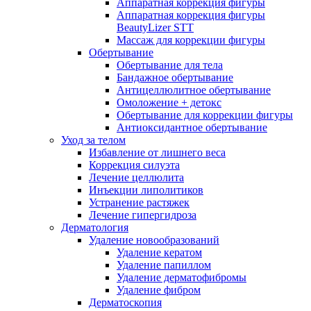
Аппаратная коррекция фигуры
Аппаратная коррекция фигуры
BeautyLizer STT
Массаж для коррекции фигуры
Обертывание
Обертывание для тела
Бандажное обертывание
Антицеллюлитное обертывание
Омоложение + детокс
Обертывание для коррекции фигуры
Антиоксидантное обертывание
Уход за телом
Избавление от лишнего веса
Коррекция силуэта
Лечение целлюлита
Инъекции липолитиков
Устранение растяжек
Лечение гипергидроза
Дерматология
Удаление новообразований
Удаление кератом
Удаление папиллом
Удаление дерматофибромы
Удаление фибром
Дерматоскопия