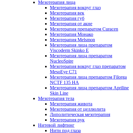
Мезотерапия лица
Мезотерапия вокруг глаз
Мезотерапия век
Мезотерапия губ
Мезотерапия от акне
Мезотерапия препаратом Curacen
Мезотерапия Монако
Мезотерапия Melsmon
Мезотерапия лица препаратом
Viscoderm Skinko E
Мезотерапия лица препаратом
NucleoSpire
Мезотерапия вокруг глаз препаратом
MesoEye С71
Мезотерапия лица препаратом Filorga
NCTF 135 HA
Мезотерапия лица препаратом Apriline
Skin Line
Мезотерапия тела
Мезотерапия живота
Мезотерапия от целлюлита
Липолитическая мезотерапия
Мезотерапия рук
Нитевой лифтинг
Нити под глаза