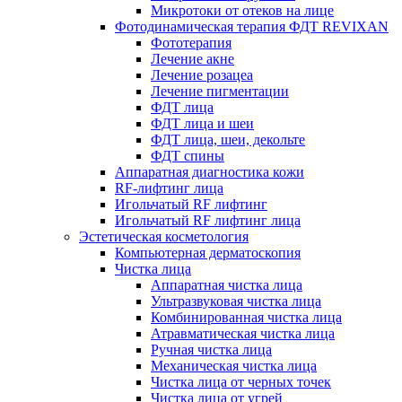
Микротоки от отеков на лице
Фотодинамическая терапия ФДТ REVIXAN
Фототерапия
Лечение акне
Лечение розацеа
Лечение пигментации
ФДТ лица
ФДТ лица и шеи
ФДТ лица, шеи, декольте
ФДТ спины
Аппаратная диагностика кожи
RF-лифтинг лица
Игольчатый RF лифтинг
Игольчатый RF лифтинг лица
Эстетическая косметология
Компьютерная дерматоскопия
Чистка лица
Аппаратная чистка лица
Ультразвуковая чистка лица
Комбинированная чистка лица
Атравматическая чистка лица
Ручная чистка лица
Механическая чистка лица
Чистка лица от черных точек
Чистка лица от угрей