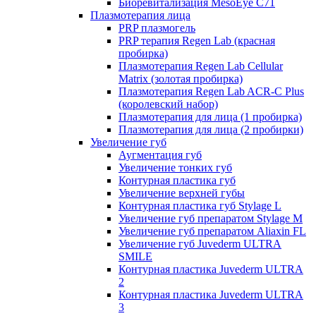
Биоревитализация MesoEye C71
Плазмотерапия лица
PRP плазмогель
PRP терапия Regen Lab (красная
пробирка)
Плазмотерапия Regen Lab Cellular
Matrix (золотая пробирка)
Плазмотерапия Regen Lab ACR-C Plus
(королевский набор)
Плазмотерапия для лица (1 пробирка)
Плазмотерапия для лица (2 пробирки)
Увеличение губ
Аугментация губ
Увеличение тонких губ
Контурная пластика губ
Увеличение верхней губы
Контурная пластика губ Stylage L
Увеличение губ препаратом Stylage M
Увеличение губ препаратом Aliaxin FL
Увеличение губ Juvederm ULTRA
SMILE
Контурная пластика Juvederm ULTRA
2
Контурная пластика Juvederm ULTRA
3