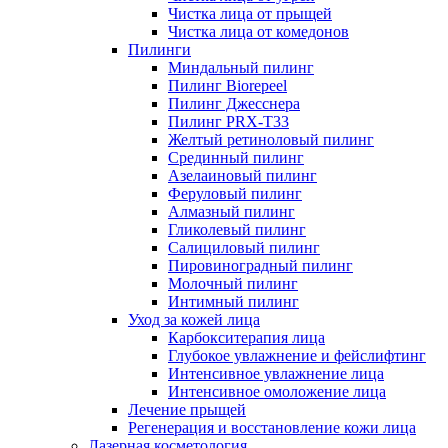
Чистка лица от прыщей
Чистка лица от комедонов
Пилинги
Миндальный пилинг
Пилинг Biorepeel
Пилинг Джесснера
Пилинг PRX-T33
Желтый ретиноловый пилинг
Срединный пилинг
Азелаиновый пилинг
Феруловый пилинг
Алмазный пилинг
Гликолевый пилинг
Салициловый пилинг
Пировиноградный пилинг
Молочный пилинг
Интимный пилинг
Уход за кожей лица
Карбокситерапия лица
Глубокое увлажнение и фейслифтинг
Интенсивное увлажнение лица
Интенсивное омоложение лица
Лечение прыщей
Регенерация и восстановление кожи лица
Лазерная косметология