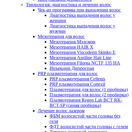
Трихология: диагностика и лечение волос
Чек-ап программы при выпадении волос
Диагностика выпадения волос у
женщин
Диагностика выпадения волос у
мужчин
Мезотерапия для волос
Мезотерапия Мэлсмон
Мезотерапия HAIR X
Мезотерапия Viscoderm Skinko E
Мезотерапия Apriline Hair Line
Мезотерапия Filorga NCTF 135 HA
Инъекции Дипроспан
PRP плазмотерапия для волос
PRP плазмотерапия Cellenis
PRP плазмотерапия Cortexil
Плазмотерапия для волос (1 пробирка)
Плазмотерапия для волос (2 пробирки)
Плазмотерапия Regen Lab BCT RK-
BCT-SP (синяя пробирка)
Лечение волос лазером
ФБМ волосистой части головы без
геля
ФДТ волосистой части головы с гелем
Лечение очаговой алопеции