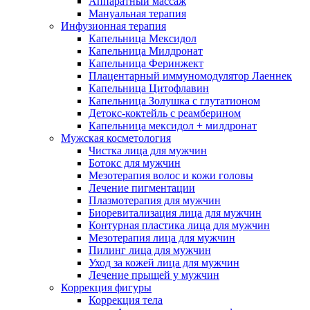
Аппаратный массаж
Мануальная терапия
Инфузионная терапия
Капельница Мексидол
Капельница Милдронат
Капельница Феринжект
Плацентарный иммуномодулятор Лаеннек
Капельница Цитофлавин
Капельница Золушка с глутатионом
Детокс-коктейль с реамберином
Капельница мексидол + милдронат
Мужская косметология
Чистка лица для мужчин
Ботокс для мужчин
Мезотерапия волос и кожи головы
Лечение пигментации
Плазмотерапия для мужчин
Биоревитализация лица для мужчин
Контурная пластика лица для мужчин
Мезотерапия лица для мужчин
Пилинг лица для мужчин
Уход за кожей лица для мужчин
Лечение прыщей у мужчин
Коррекция фигуры
Коррекция тела