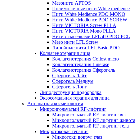
Мезонити APTOS
Полимолочные нити White medience
Нити White Medience PDO MONO
Нити White Medience PDO SCREW
Нити VICTORIA Screw PLLA
Нити VICTORIA Mono PLLA
Нити с насечками LFL 4D PDO PCL
Мезо нити LFL Screw
Линейные нити LFL Basic PDO
Коллагенотерапия лица
Коллагенотерапия Collost micro
Коллагенотерапия Linerase
Коллагенотерапия Сферогель
Сферогель Лайт
Сферогель Медиум
Сферогель Лонг
Липодеструкция подбородка
Экзосомальная терапия для лица
Аппаратная косметология
Микроигольчатый RF-лифтинг
Микроигольчатый RF лифтинг век
Микроигольчатый RF лифтинг живота
Микроигольчатый RF лифтинг тела
Микротоковая терапия
Микротоки вокруг глаз