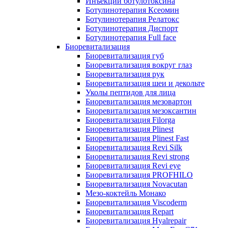
Инъекции ботулотоксина
Ботулинотерапия Ксеомин
Ботулинотерапия Релатокс
Ботулинотерапия Диспорт
Ботулинотерапия Full face
Биоревитализация
Биоревитализация губ
Биоревитализация вокруг глаз
Биоревитализация рук
Биоревитализация шеи и декольте
Уколы пептидов для лица
Биоревитализация мезовартон
Биоревитализация мезоксантин
Биоревитализация Filorga
Биоревитализация Plinest
Биоревитализация Plinest Fast
Биоревитализация Revi Silk
Биоревитализация Revi strong
Биоревитализация Revi eye
Биоревитализация PROFHILO
Биоревитализация Novacutan
Мезо-коктейль Монако
Биоревитализация Viscoderm
Биоревитализация Repart
Биоревитализация Hyalrepair