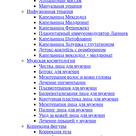
Аппаратный массаж
Мануальная терапия
Инфузионная терапия
Капельница Мексидол
Капельница Милдронат
Капельница Феринжект
Плацентарный иммуномодулятор Лаеннек
Капельница Цитофлавин
Капельница Золушка с глутатионом
Детокс-коктейль с реамберином
Капельница мексидол + милдронат
Мужская косметология
Чистка лица для мужчин
Ботокс для мужчин
Мезотерапия волос и кожи головы
Лечение пигментации
Плазмотерапия для мужчин
Биоревитализация лица для мужчин
Контурная пластика лица для мужчин
Мезотерапия лица для мужчин
Пилинг лица для мужчин
Уход за кожей лица для мужчин
Лечение прыщей у мужчин
Коррекция фигуры
Коррекция тела