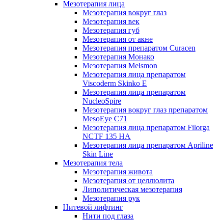
Мезотерапия лица
Мезотерапия вокруг глаз
Мезотерапия век
Мезотерапия губ
Мезотерапия от акне
Мезотерапия препаратом Curacen
Мезотерапия Монако
Мезотерапия Melsmon
Мезотерапия лица препаратом
Viscoderm Skinko E
Мезотерапия лица препаратом
NucleoSpire
Мезотерапия вокруг глаз препаратом
MesoEye С71
Мезотерапия лица препаратом Filorga
NCTF 135 HA
Мезотерапия лица препаратом Apriline
Skin Line
Мезотерапия тела
Мезотерапия живота
Мезотерапия от целлюлита
Липолитическая мезотерапия
Мезотерапия рук
Нитевой лифтинг
Нити под глаза