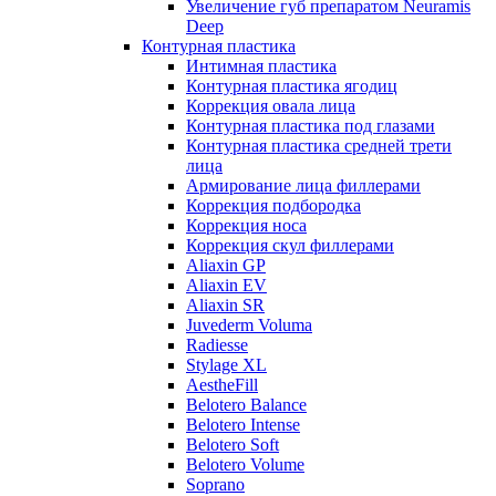
Увеличение губ препаратом Neuramis
Deep
Контурная пластика
Интимная пластика
Контурная пластика ягодиц
Коррекция овала лица
Контурная пластика под глазами
Контурная пластика средней трети
лица
Армирование лица филлерами
Коррекция подбородка
Коррекция носа
Коррекция скул филлерами
Aliaxin GP
Aliaxin EV
Aliaxin SR
Juvederm Voluma
Radiesse
Stylage XL
AestheFill
Belotero Balance
Belotero Intense
Belotero Soft
Belotero Volume
Soprano