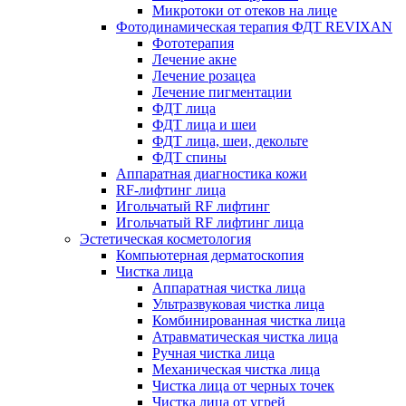
Микротоки от отеков на лице
Фотодинамическая терапия ФДТ REVIXAN
Фототерапия
Лечение акне
Лечение розацеа
Лечение пигментации
ФДТ лица
ФДТ лица и шеи
ФДТ лица, шеи, декольте
ФДТ спины
Аппаратная диагностика кожи
RF-лифтинг лица
Игольчатый RF лифтинг
Игольчатый RF лифтинг лица
Эстетическая косметология
Компьютерная дерматоскопия
Чистка лица
Аппаратная чистка лица
Ультразвуковая чистка лица
Комбинированная чистка лица
Атравматическая чистка лица
Ручная чистка лица
Механическая чистка лица
Чистка лица от черных точек
Чистка лица от угрей