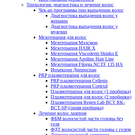
Трихология: диагностика и лечение волос
Чек-ап программы при выпадении волос
Диагностика выпадения волос у
женщин
Диагностика выпадения волос у
мужчин
Мезотерапия для волос
Мезотерапия Мэлсмон
Мезотерапия HAIR X
Мезотерапия Viscoderm Skinko E
Мезотерапия Apriline Hair Line
Мезотерапия Filorga NCTF 135 HA
Инъекции Дипроспан
PRP плазмотерапия для волос
PRP плазмотерапия Cellenis
PRP плазмотерапия Cortexil
Плазмотерапия для волос (1 пробирка)
Плазмотерапия для волос (2 пробирки)
Плазмотерапия Regen Lab BCT RK-
BCT-SP (синяя пробирка)
Лечение волос лазером
ФБМ волосистой части головы без
геля
ФДТ волосистой части головы с гелем
Лечение очаговой алопеции