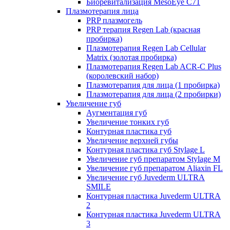
Биоревитализация MesoEye C71
Плазмотерапия лица
PRP плазмогель
PRP терапия Regen Lab (красная
пробирка)
Плазмотерапия Regen Lab Cellular
Matrix (золотая пробирка)
Плазмотерапия Regen Lab ACR-C Plus
(королевский набор)
Плазмотерапия для лица (1 пробирка)
Плазмотерапия для лица (2 пробирки)
Увеличение губ
Аугментация губ
Увеличение тонких губ
Контурная пластика губ
Увеличение верхней губы
Контурная пластика губ Stylage L
Увеличение губ препаратом Stylage M
Увеличение губ препаратом Aliaxin FL
Увеличение губ Juvederm ULTRA
SMILE
Контурная пластика Juvederm ULTRA
2
Контурная пластика Juvederm ULTRA
3