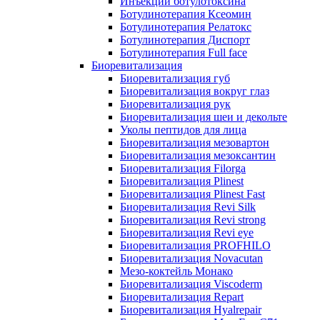
Инъекции ботулотоксина
Ботулинотерапия Ксеомин
Ботулинотерапия Релатокс
Ботулинотерапия Диспорт
Ботулинотерапия Full face
Биоревитализация
Биоревитализация губ
Биоревитализация вокруг глаз
Биоревитализация рук
Биоревитализация шеи и декольте
Уколы пептидов для лица
Биоревитализация мезовартон
Биоревитализация мезоксантин
Биоревитализация Filorga
Биоревитализация Plinest
Биоревитализация Plinest Fast
Биоревитализация Revi Silk
Биоревитализация Revi strong
Биоревитализация Revi eye
Биоревитализация PROFHILO
Биоревитализация Novacutan
Мезо-коктейль Монако
Биоревитализация Viscoderm
Биоревитализация Repart
Биоревитализация Hyalrepair