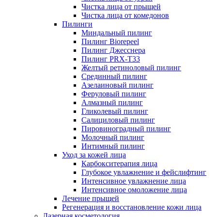
Чистка лица от прыщей
Чистка лица от комедонов
Пилинги
Миндальный пилинг
Пилинг Biorepeel
Пилинг Джесснера
Пилинг PRX-T33
Желтый ретиноловый пилинг
Срединный пилинг
Азелаиновый пилинг
Феруловый пилинг
Алмазный пилинг
Гликолевый пилинг
Салициловый пилинг
Пировиноградный пилинг
Молочный пилинг
Интимный пилинг
Уход за кожей лица
Карбокситерапия лица
Глубокое увлажнение и фейслифтинг
Интенсивное увлажнение лица
Интенсивное омоложение лица
Лечение прыщей
Регенерация и восстановление кожи лица
Лазерная косметология