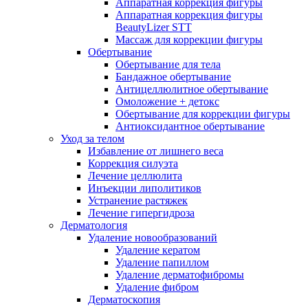
Аппаратная коррекция фигуры
Аппаратная коррекция фигуры
BeautyLizer STT
Массаж для коррекции фигуры
Обертывание
Обертывание для тела
Бандажное обертывание
Антицеллюлитное обертывание
Омоложение + детокс
Обертывание для коррекции фигуры
Антиоксидантное обертывание
Уход за телом
Избавление от лишнего веса
Коррекция силуэта
Лечение целлюлита
Инъекции липолитиков
Устранение растяжек
Лечение гипергидроза
Дерматология
Удаление новообразований
Удаление кератом
Удаление папиллом
Удаление дерматофибромы
Удаление фибром
Дерматоскопия