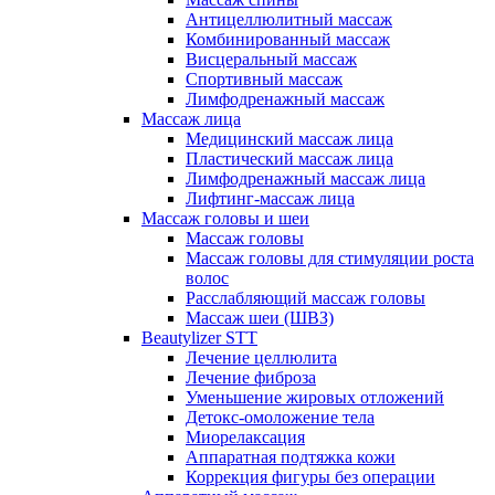
Антицеллюлитный массаж
Комбинированный массаж
Висцеральный массаж
Спортивный массаж
Лимфодренажный массаж
Массаж лица
Медицинский массаж лица
Пластический массаж лица
Лимфодренажный массаж лица
Лифтинг-массаж лица
Массаж головы и шеи
Массаж головы
Массаж головы для стимуляции роста
волос
Расслабляющий массаж головы
Массаж шеи (ШВЗ)
Beautylizer STT
Лечение целлюлита
Лечение фиброза
Уменьшение жировых отложений
Детокс-омоложение тела
Миорелаксация
Аппаратная подтяжка кожи
Коррекция фигуры без операции