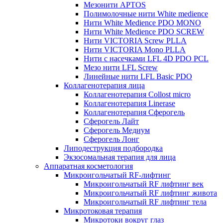
Мезонити APTOS
Полимолочные нити White medience
Нити White Medience PDO MONO
Нити White Medience PDO SCREW
Нити VICTORIA Screw PLLA
Нити VICTORIA Mono PLLA
Нити с насечками LFL 4D PDO PCL
Мезо нити LFL Screw
Линейные нити LFL Basic PDO
Коллагенотерапия лица
Коллагенотерапия Collost micro
Коллагенотерапия Linerase
Коллагенотерапия Сферогель
Сферогель Лайт
Сферогель Медиум
Сферогель Лонг
Липодеструкция подбородка
Экзосомальная терапия для лица
Аппаратная косметология
Микроигольчатый RF-лифтинг
Микроигольчатый RF лифтинг век
Микроигольчатый RF лифтинг живота
Микроигольчатый RF лифтинг тела
Микротоковая терапия
Микротоки вокруг глаз