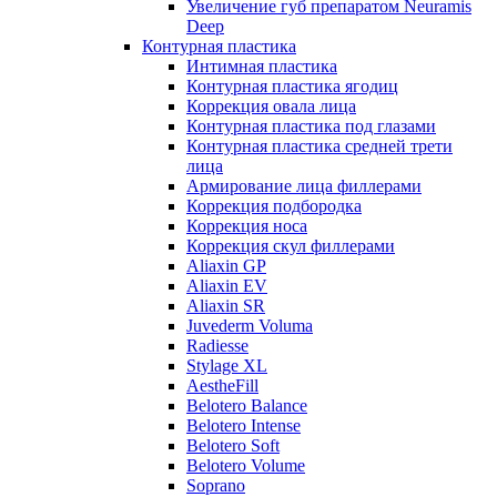
Увеличение губ препаратом Neuramis
Deep
Контурная пластика
Интимная пластика
Контурная пластика ягодиц
Коррекция овала лица
Контурная пластика под глазами
Контурная пластика средней трети
лица
Армирование лица филлерами
Коррекция подбородка
Коррекция носа
Коррекция скул филлерами
Aliaxin GP
Aliaxin EV
Aliaxin SR
Juvederm Voluma
Radiesse
Stylage XL
AestheFill
Belotero Balance
Belotero Intense
Belotero Soft
Belotero Volume
Soprano