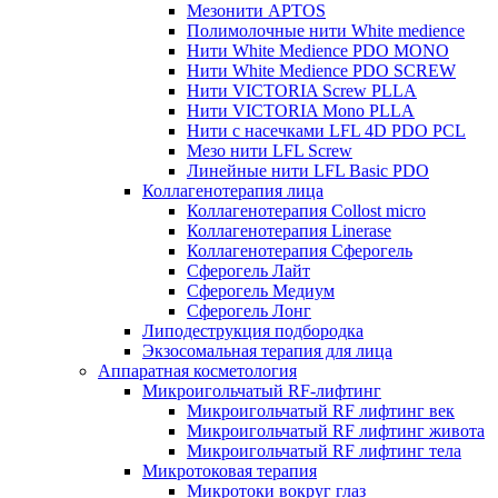
Мезонити APTOS
Полимолочные нити White medience
Нити White Medience PDO MONO
Нити White Medience PDO SCREW
Нити VICTORIA Screw PLLA
Нити VICTORIA Mono PLLA
Нити с насечками LFL 4D PDO PCL
Мезо нити LFL Screw
Линейные нити LFL Basic PDO
Коллагенотерапия лица
Коллагенотерапия Collost micro
Коллагенотерапия Linerase
Коллагенотерапия Сферогель
Сферогель Лайт
Сферогель Медиум
Сферогель Лонг
Липодеструкция подбородка
Экзосомальная терапия для лица
Аппаратная косметология
Микроигольчатый RF-лифтинг
Микроигольчатый RF лифтинг век
Микроигольчатый RF лифтинг живота
Микроигольчатый RF лифтинг тела
Микротоковая терапия
Микротоки вокруг глаз