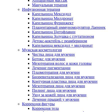
Аппаратный массаж
Мануальная терапия
Инфузионная терапия
Капельница Мексидол
Капельница Милдронат
Капельница Феринжект
Плацентарный иммуномодулятор Лаеннек
Капельница Цитофлавин
Капельница Золушка с глутатионом
Детокс-коктейль с реамберином
Капельница мексидол + милдронат
Мужская косметология
Чистка лица для мужчин
Ботокс для мужчин
Мезотерапия волос и кожи головы
Лечение пигментации
Плазмотерапия для мужчин
Биоревитализация лица для мужчин
Контурная пластика лица для мужчин
Мезотерапия лица для мужчин
Пилинг лица для мужчин
Уход за кожей лица для мужчин
Лечение прыщей у мужчин
Коррекция фигуры
Коррекция тела