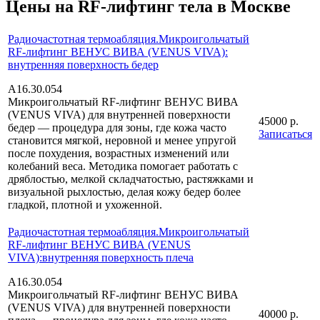
Цены на RF-лифтинг тела в Москве
Радиочастотная термоабляция.Микроигольчатый
RF-лифтинг ВЕНУС ВИВА (VENUS VIVA):
внутренняя поверхность бедер
А16.30.054
Микроигольчатый RF-лифтинг ВЕНУС ВИВА
(VENUS VIVA) для внутренней поверхности
45000 р.
бедер — процедура для зоны, где кожа часто
Записаться
становится мягкой, неровной и менее упругой
после похудения, возрастных изменений или
колебаний веса. Методика помогает работать с
дряблостью, мелкой складчатостью, растяжками и
визуальной рыхлостью, делая кожу бедер более
гладкой, плотной и ухоженной.
Радиочастотная термоабляция.Микроигольчатый
RF-лифтинг ВЕНУС ВИВА (VENUS
VIVA):внутренняя поверхность плеча
А16.30.054
Микроигольчатый RF-лифтинг ВЕНУС ВИВА
(VENUS VIVA) для внутренней поверхности
40000 р.