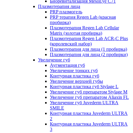
Биоревитализация MesoEye C71
Плазмотерапия лица
PRP плазмогель
PRP терапия Regen Lab (красная
пробирка)
Плазмотерапия Regen Lab Cellular
Matrix (золотая пробирка)
Плазмотерапия Regen Lab ACR-C Plus
(королевский набор)
Плазмотерапия для лица (1 пробирка)
Плазмотерапия для лица (2 пробирки)
Увеличение губ
Аугментация губ
Увеличение тонких губ
Контурная пластика губ
Увеличение верхней губы
Контурная пластика губ Stylage L
Увеличение губ препаратом Stylage M
Увеличение губ препаратом Aliaxin FL
Увеличение губ Juvederm ULTRA
SMILE
Контурная пластика Juvederm ULTRA
2
Контурная пластика Juvederm ULTRA
3