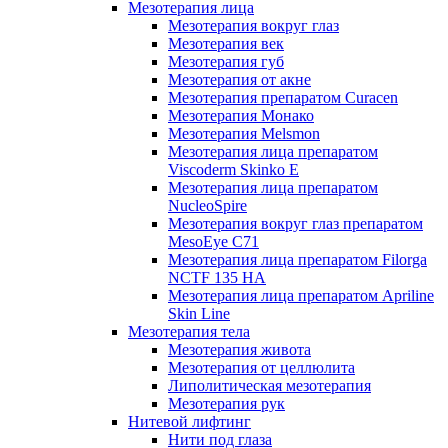
Мезотерапия лица
Мезотерапия вокруг глаз
Мезотерапия век
Мезотерапия губ
Мезотерапия от акне
Мезотерапия препаратом Curacen
Мезотерапия Монако
Мезотерапия Melsmon
Мезотерапия лица препаратом
Viscoderm Skinko E
Мезотерапия лица препаратом
NucleoSpire
Мезотерапия вокруг глаз препаратом
MesoEye С71
Мезотерапия лица препаратом Filorga
NCTF 135 HA
Мезотерапия лица препаратом Apriline
Skin Line
Мезотерапия тела
Мезотерапия живота
Мезотерапия от целлюлита
Липолитическая мезотерапия
Мезотерапия рук
Нитевой лифтинг
Нити под глаза