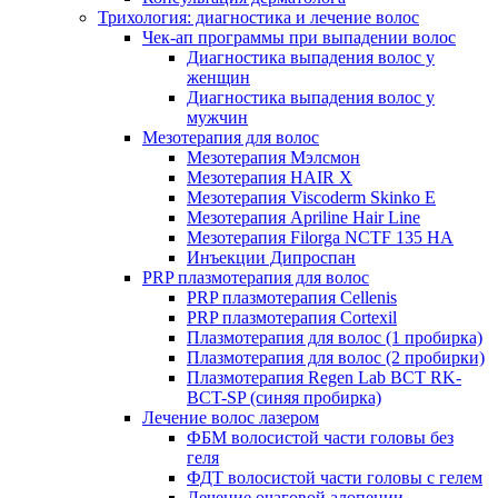
Трихология: диагностика и лечение волос
Чек-ап программы при выпадении волос
Диагностика выпадения волос у
женщин
Диагностика выпадения волос у
мужчин
Мезотерапия для волос
Мезотерапия Мэлсмон
Мезотерапия HAIR X
Мезотерапия Viscoderm Skinko E
Мезотерапия Apriline Hair Line
Мезотерапия Filorga NCTF 135 HA
Инъекции Дипроспан
PRP плазмотерапия для волос
PRP плазмотерапия Cellenis
PRP плазмотерапия Cortexil
Плазмотерапия для волос (1 пробирка)
Плазмотерапия для волос (2 пробирки)
Плазмотерапия Regen Lab BCT RK-
BCT-SP (синяя пробирка)
Лечение волос лазером
ФБМ волосистой части головы без
геля
ФДТ волосистой части головы с гелем
Лечение очаговой алопеции