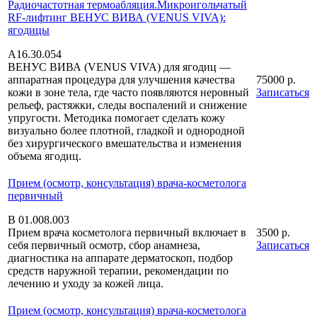
Радиочастотная термоабляция.Микроигольчатый
RF-лифтинг ВЕНУС ВИВА (VENUS VIVA):
ягодицы
А16.30.054
ВЕНУС ВИВА (VENUS VIVA) для ягодиц —
аппаратная процедура для улучшения качества
75000 р.
кожи в зоне тела, где часто появляются неровный
Записаться
рельеф, растяжки, следы воспалений и снижение
упругости. Методика помогает сделать кожу
визуально более плотной, гладкой и однородной
без хирургического вмешательства и изменения
объема ягодиц.
Прием (осмотр, консультация) врача-косметолога
первичный
В 01.008.003
Прием врача косметолога первичный включает в
3500 р.
себя первичный осмотр, сбор анамнеза,
Записаться
диагностика на аппарате дерматоскоп, подбор
средств наружной терапии, рекомендации по
лечению и уходу за кожей лица.
Прием (осмотр, консультация) врача-косметолога