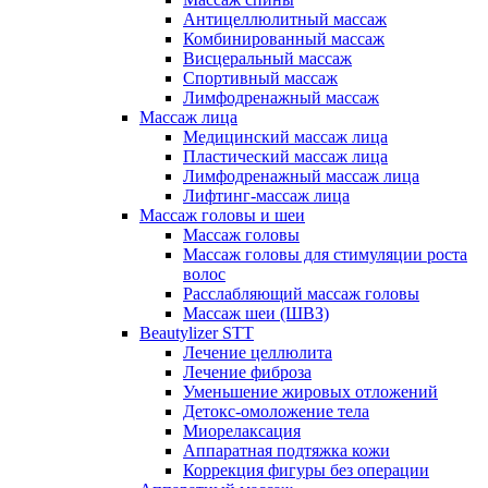
Антицеллюлитный массаж
Комбинированный массаж
Висцеральный массаж
Спортивный массаж
Лимфодренажный массаж
Массаж лица
Медицинский массаж лица
Пластический массаж лица
Лимфодренажный массаж лица
Лифтинг-массаж лица
Массаж головы и шеи
Массаж головы
Массаж головы для стимуляции роста
волос
Расслабляющий массаж головы
Массаж шеи (ШВЗ)
Beautylizer STT
Лечение целлюлита
Лечение фиброза
Уменьшение жировых отложений
Детокс-омоложение тела
Миорелаксация
Аппаратная подтяжка кожи
Коррекция фигуры без операции