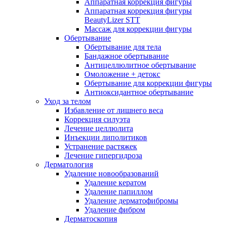
Аппаратная коррекция фигуры
Аппаратная коррекция фигуры
BeautyLizer STT
Массаж для коррекции фигуры
Обертывание
Обертывание для тела
Бандажное обертывание
Антицеллюлитное обертывание
Омоложение + детокс
Обертывание для коррекции фигуры
Антиоксидантное обертывание
Уход за телом
Избавление от лишнего веса
Коррекция силуэта
Лечение целлюлита
Инъекции липолитиков
Устранение растяжек
Лечение гипергидроза
Дерматология
Удаление новообразований
Удаление кератом
Удаление папиллом
Удаление дерматофибромы
Удаление фибром
Дерматоскопия