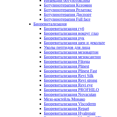
Инъекции ботулотоксина
Ботулинотерапия Ксеомин
Ботулинотерапия Релатокс
Ботулинотерапия Диспорт
Ботулинотерапия Full face
Биоревитализация
Биоревитализация губ
Биоревитализация вокруг глаз
Биоревитализация рук
Биоревитализация шеи и декольте
Уколы пептидов для лица
Биоревитализация мезовартон
Биоревитализация мезоксантин
Биоревитализация Filorga
Биоревитализация Plinest
Биоревитализация Plinest Fast
Биоревитализация Revi Silk
Биоревитализация Revi strong
Биоревитализация Revi eye
Биоревитализация PROFHILO
Биоревитализация Novacutan
Мезо-коктейль Монако
Биоревитализация Viscoderm
Биоревитализация Repart
Биоревитализация Hyalrepair