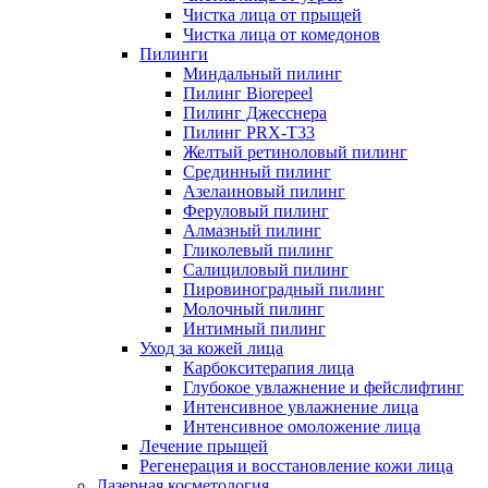
Чистка лица от прыщей
Чистка лица от комедонов
Пилинги
Миндальный пилинг
Пилинг Biorepeel
Пилинг Джесснера
Пилинг PRX-T33
Желтый ретиноловый пилинг
Срединный пилинг
Азелаиновый пилинг
Феруловый пилинг
Алмазный пилинг
Гликолевый пилинг
Салициловый пилинг
Пировиноградный пилинг
Молочный пилинг
Интимный пилинг
Уход за кожей лица
Карбокситерапия лица
Глубокое увлажнение и фейслифтинг
Интенсивное увлажнение лица
Интенсивное омоложение лица
Лечение прыщей
Регенерация и восстановление кожи лица
Лазерная косметология