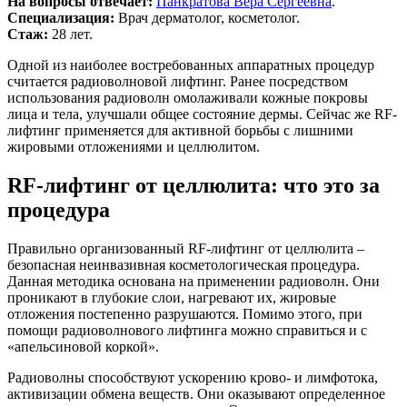
На вопросы отвечает:
Панкратова Вера Сергеевна
.
Специализация:
Врач дерматолог, косметолог.
Стаж:
28 лет.
Одной из наиболее востребованных аппаратных процедур
считается радиоволновой лифтинг. Ранее посредством
использования радиоволн омолаживали кожные покровы
лица и тела, улучшали общее состояние дермы. Сейчас же RF-
лифтинг применяется для активной борьбы с лишними
жировыми отложениями и целлюлитом.
RF-лифтинг от целлюлита: что это за
процедура
Правильно организованный RF-лифтинг от целлюлита –
безопасная неинвазивная косметологическая процедура.
Данная методика основана на применении радиоволн. Они
проникают в глубокие слои, нагревают их, жировые
отложения постепенно разрушаются. Помимо этого, при
помощи радиоволнового лифтинга можно справиться и с
«апельсиновой коркой».
Радиоволны способствуют ускорению крово- и лимфотока,
активизации обмена веществ. Они оказывают определенное