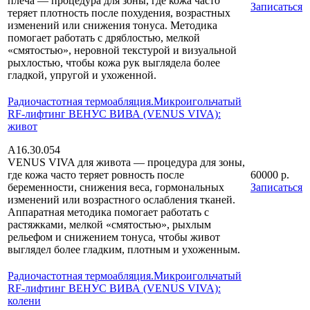
плеча — процедура для зоны, где кожа часто
Записаться
теряет плотность после похудения, возрастных
изменений или снижения тонуса. Методика
помогает работать с дряблостью, мелкой
«смятостью», неровной текстурой и визуальной
рыхлостью, чтобы кожа рук выглядела более
гладкой, упругой и ухоженной.
Радиочастотная термоабляция.Микроигольчатый
RF-лифтинг ВЕНУС ВИВА (VENUS VIVA):
живот
А16.30.054
VENUS VIVA для живота — процедура для зоны,
где кожа часто теряет ровность после
60000 р.
беременности, снижения веса, гормональных
Записаться
изменений или возрастного ослабления тканей.
Аппаратная методика помогает работать с
растяжками, мелкой «смятостью», рыхлым
рельефом и снижением тонуса, чтобы живот
выглядел более гладким, плотным и ухоженным.
Радиочастотная термоабляция.Микроигольчатый
RF-лифтинг ВЕНУС ВИВА (VENUS VIVA):
колени