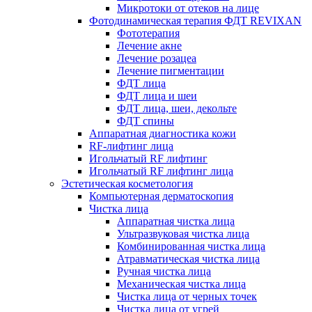
Микротоки от отеков на лице
Фотодинамическая терапия ФДТ REVIXAN
Фототерапия
Лечение акне
Лечение розацеа
Лечение пигментации
ФДТ лица
ФДТ лица и шеи
ФДТ лица, шеи, декольте
ФДТ спины
Аппаратная диагностика кожи
RF-лифтинг лица
Игольчатый RF лифтинг
Игольчатый RF лифтинг лица
Эстетическая косметология
Компьютерная дерматоскопия
Чистка лица
Аппаратная чистка лица
Ультразвуковая чистка лица
Комбинированная чистка лица
Атравматическая чистка лица
Ручная чистка лица
Механическая чистка лица
Чистка лица от черных точек
Чистка лица от угрей