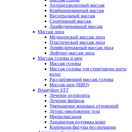
Антицеллюлитный массаж
Комбинированный массаж
Висцеральный массаж
Спортивный массаж
Лимфодренажный массаж
Массаж лица
Медицинский массаж лица
Пластический массаж лица
Лимфодренажный массаж лица
Лифтинг-массаж лица
Массаж головы и шеи
Массаж головы
Массаж головы для стимуляции роста
волос
Расслабляющий массаж головы
Массаж шеи (ШВЗ)
Beautylizer STT
Лечение целлюлита
Лечение фиброза
Уменьшение жировых отложений
Детокс-омоложение тела
Миорелаксация
Аппаратная подтяжка кожи
Коррекция фигуры без операции