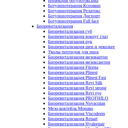
Инъекции ботулотоксина
Ботулинотерапия Ксеомин
Ботулинотерапия Релатокс
Ботулинотерапия Диспорт
Ботулинотерапия Full face
Биоревитализация
Биоревитализация губ
Биоревитализация вокруг глаз
Биоревитализация рук
Биоревитализация шеи и декольте
Уколы пептидов для лица
Биоревитализация мезовартон
Биоревитализация мезоксантин
Биоревитализация Filorga
Биоревитализация Plinest
Биоревитализация Plinest Fast
Биоревитализация Revi Silk
Биоревитализация Revi strong
Биоревитализация Revi eye
Биоревитализация PROFHILO
Биоревитализация Novacutan
Мезо-коктейль Монако
Биоревитализация Viscoderm
Биоревитализация Repart
Биоревитализация Hyalrepair