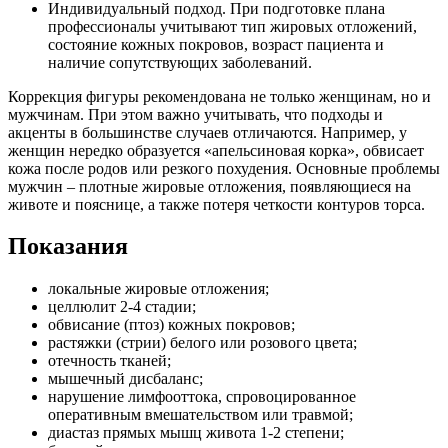
Индивидуальный подход. При подготовке плана
профессионалы учитывают тип жировых отложений,
состояние кожных покровов, возраст пациента и
наличие сопутствующих заболеваний.
Коррекция фигуры рекомендована не только женщинам, но и
мужчинам. При этом важно учитывать, что подходы и
акценты в большинстве случаев отличаются. Например, у
женщин нередко образуется «апельсиновая корка», обвисает
кожа после родов или резкого похудения. Основные проблемы
мужчин – плотные жировые отложения, появляющиеся на
животе и пояснице, а также потеря четкости контуров торса.
Показания
локальные жировые отложения;
целлюлит 2-4 стадии;
обвисание (птоз) кожных покровов;
растяжки (стрии) белого или розового цвета;
отечность тканей;
мышечный дисбаланс;
нарушение лимфооттока, спровоцированное
оперативным вмешательством или травмой;
диастаз прямых мышц живота 1-2 степени;