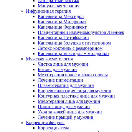
Аппаратный массаж
Мануальная терапия
Инфузионная терапия
Капельница Мексидол
Капельница Милдронат
Капельница Феринжект
Плацентарный иммуномодулятор Лаеннек
Капельница Цитофлавин
Капельница Золушка с глутатионом
Детокс-коктейль с реамберином
Капельница мексидол + милдронат
Мужская косметология
Чистка лица для мужчин
Ботокс для мужчин
Мезотерапия волос и кожи головы
Лечение пигментации
Плазмотерапия для мужчин
Биоревитализация лица для мужчин
Контурная пластика лица для мужчин
Мезотерапия лица для мужчин
Пилинг лица для мужчин
Уход за кожей лица для мужчин
Лечение прыщей у мужчин
Коррекция фигуры
Коррекция тела