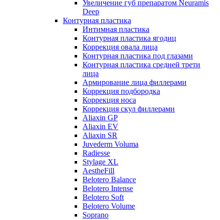
Увеличение губ препаратом Neuramis
Deep
Контурная пластика
Интимная пластика
Контурная пластика ягодиц
Коррекция овала лица
Контурная пластика под глазами
Контурная пластика средней трети
лица
Армирование лица филлерами
Коррекция подбородка
Коррекция носа
Коррекция скул филлерами
Aliaxin GP
Aliaxin EV
Aliaxin SR
Juvederm Voluma
Radiesse
Stylage XL
AestheFill
Belotero Balance
Belotero Intense
Belotero Soft
Belotero Volume
Soprano