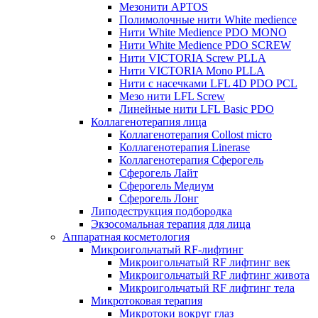
Мезонити APTOS
Полимолочные нити White medience
Нити White Medience PDO MONO
Нити White Medience PDO SCREW
Нити VICTORIA Screw PLLA
Нити VICTORIA Mono PLLA
Нити с насечками LFL 4D PDO PCL
Мезо нити LFL Screw
Линейные нити LFL Basic PDO
Коллагенотерапия лица
Коллагенотерапия Collost micro
Коллагенотерапия Linerase
Коллагенотерапия Сферогель
Сферогель Лайт
Сферогель Медиум
Сферогель Лонг
Липодеструкция подбородка
Экзосомальная терапия для лица
Аппаратная косметология
Микроигольчатый RF-лифтинг
Микроигольчатый RF лифтинг век
Микроигольчатый RF лифтинг живота
Микроигольчатый RF лифтинг тела
Микротоковая терапия
Микротоки вокруг глаз