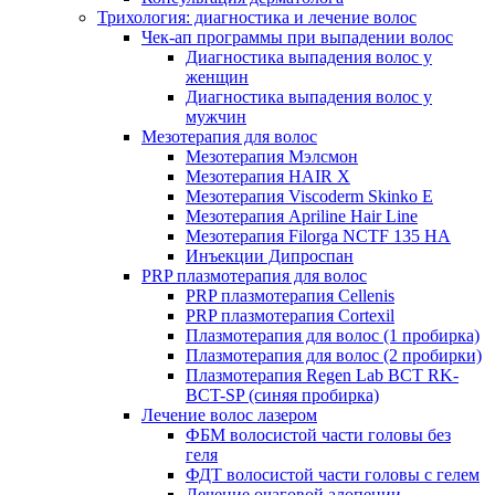
Трихология: диагностика и лечение волос
Чек-ап программы при выпадении волос
Диагностика выпадения волос у
женщин
Диагностика выпадения волос у
мужчин
Мезотерапия для волос
Мезотерапия Мэлсмон
Мезотерапия HAIR X
Мезотерапия Viscoderm Skinko E
Мезотерапия Apriline Hair Line
Мезотерапия Filorga NCTF 135 HA
Инъекции Дипроспан
PRP плазмотерапия для волос
PRP плазмотерапия Cellenis
PRP плазмотерапия Cortexil
Плазмотерапия для волос (1 пробирка)
Плазмотерапия для волос (2 пробирки)
Плазмотерапия Regen Lab BCT RK-
BCT-SP (синяя пробирка)
Лечение волос лазером
ФБМ волосистой части головы без
геля
ФДТ волосистой части головы с гелем
Лечение очаговой алопеции