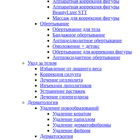
Аппаратная коррекция фигуры
Аппаратная коррекция фигуры
BeautyLizer STT
Массаж для коррекции фигуры
Обертывание
Обертывание для тела
Бандажное обертывание
Антицеллюлитное обертывание
Омоложение + детокс
Обертывание для коррекции фигуры
Антиоксидантное обертывание
Уход за телом
Избавление от лишнего веса
Коррекция силуэта
Лечение целлюлита
Инъекции липолитиков
Устранение растяжек
Лечение гипергидроза
Дерматология
Удаление новообразований
Удаление кератом
Удаление папиллом
Удаление дерматофибромы
Удаление фибром
Дерматоскопия