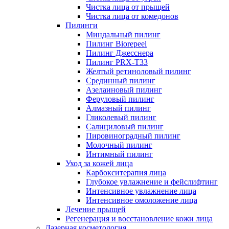
Чистка лица от прыщей
Чистка лица от комедонов
Пилинги
Миндальный пилинг
Пилинг Biorepeel
Пилинг Джесснера
Пилинг PRX-T33
Желтый ретиноловый пилинг
Срединный пилинг
Азелаиновый пилинг
Феруловый пилинг
Алмазный пилинг
Гликолевый пилинг
Салициловый пилинг
Пировиноградный пилинг
Молочный пилинг
Интимный пилинг
Уход за кожей лица
Карбокситерапия лица
Глубокое увлажнение и фейслифтинг
Интенсивное увлажнение лица
Интенсивное омоложение лица
Лечение прыщей
Регенерация и восстановление кожи лица
Лазерная косметология