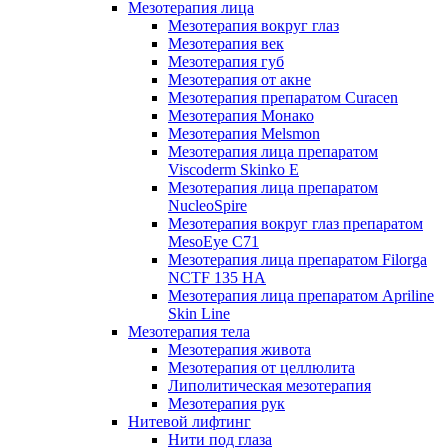
Мезотерапия лица
Мезотерапия вокруг глаз
Мезотерапия век
Мезотерапия губ
Мезотерапия от акне
Мезотерапия препаратом Curacen
Мезотерапия Монако
Мезотерапия Melsmon
Мезотерапия лица препаратом
Viscoderm Skinko E
Мезотерапия лица препаратом
NucleoSpire
Мезотерапия вокруг глаз препаратом
MesoEye С71
Мезотерапия лица препаратом Filorga
NCTF 135 HA
Мезотерапия лица препаратом Apriline
Skin Line
Мезотерапия тела
Мезотерапия живота
Мезотерапия от целлюлита
Липолитическая мезотерапия
Мезотерапия рук
Нитевой лифтинг
Нити под глаза