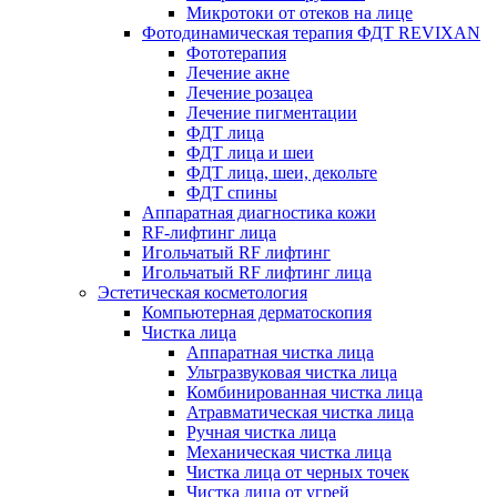
Микротоки от отеков на лице
Фотодинамическая терапия ФДТ REVIXAN
Фототерапия
Лечение акне
Лечение розацеа
Лечение пигментации
ФДТ лица
ФДТ лица и шеи
ФДТ лица, шеи, декольте
ФДТ спины
Аппаратная диагностика кожи
RF-лифтинг лица
Игольчатый RF лифтинг
Игольчатый RF лифтинг лица
Эстетическая косметология
Компьютерная дерматоскопия
Чистка лица
Аппаратная чистка лица
Ультразвуковая чистка лица
Комбинированная чистка лица
Атравматическая чистка лица
Ручная чистка лица
Механическая чистка лица
Чистка лица от черных точек
Чистка лица от угрей