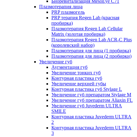
Биоревитализация MesoEye C71
Плазмотерапия лица
PRP плазмогель
PRP терапия Regen Lab (красная
пробирка)
Плазмотерапия Regen Lab Cellular
Matrix (золотая пробирка)
Плазмотерапия Regen Lab ACR-C Plus
(королевский набор)
Плазмотерапия для лица (1 пробирка)
Плазмотерапия для лица (2 пробирки)
Увеличение губ
Аугментация губ
Увеличение тонких губ
Контурная пластика губ
Увеличение верхней губы
Контурная пластика губ Stylage L
Увеличение губ препаратом Stylage M
Увеличение губ препаратом Aliaxin FL
Увеличение губ Juvederm ULTRA
SMILE
Контурная пластика Juvederm ULTRA
2
Контурная пластика Juvederm ULTRA
3