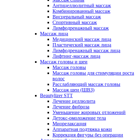
Антицеллюлитный массаж
Комбинированный массаж
Висцеральный массаж
Спортивный массаж
Лимфодренажный массаж
Массаж лица
Медицинский массаж лица
Пластический массаж лица
Лимфодренажный массаж лица
Лифтинг-массаж лица
Массаж головы и шеи
Массаж головы
Массаж головы для стимуляции роста
волос
Расслабляющий массаж головы
Массаж шеи (ШВЗ)
Beautylizer STT
Лечение целлюлита
Лечение фиброза
Уменьшение жировых отложений
Детокс-омоложение тела
Миорелаксация
Аппаратная подтяжка кожи
Коррекция фигуры без операции