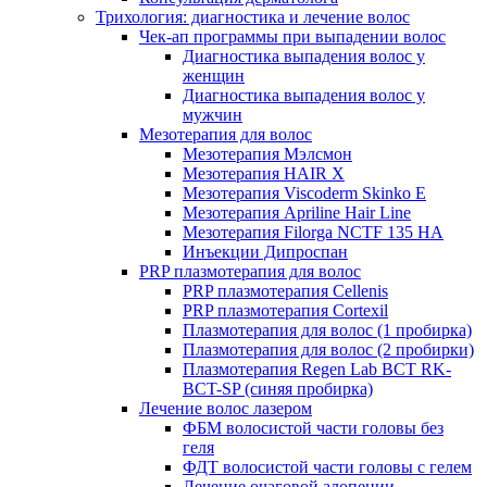
Трихология: диагностика и лечение волос
Чек-ап программы при выпадении волос
Диагностика выпадения волос у
женщин
Диагностика выпадения волос у
мужчин
Мезотерапия для волос
Мезотерапия Мэлсмон
Мезотерапия HAIR X
Мезотерапия Viscoderm Skinko E
Мезотерапия Apriline Hair Line
Мезотерапия Filorga NCTF 135 HA
Инъекции Дипроспан
PRP плазмотерапия для волос
PRP плазмотерапия Cellenis
PRP плазмотерапия Cortexil
Плазмотерапия для волос (1 пробирка)
Плазмотерапия для волос (2 пробирки)
Плазмотерапия Regen Lab BCT RK-
BCT-SP (синяя пробирка)
Лечение волос лазером
ФБМ волосистой части головы без
геля
ФДТ волосистой части головы с гелем
Лечение очаговой алопеции