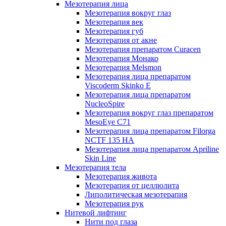
Мезотерапия лица
Мезотерапия вокруг глаз
Мезотерапия век
Мезотерапия губ
Мезотерапия от акне
Мезотерапия препаратом Curacen
Мезотерапия Монако
Мезотерапия Melsmon
Мезотерапия лица препаратом
Viscoderm Skinko E
Мезотерапия лица препаратом
NucleoSpire
Мезотерапия вокруг глаз препаратом
MesoEye С71
Мезотерапия лица препаратом Filorga
NCTF 135 HA
Мезотерапия лица препаратом Apriline
Skin Line
Мезотерапия тела
Мезотерапия живота
Мезотерапия от целлюлита
Липолитическая мезотерапия
Мезотерапия рук
Нитевой лифтинг
Нити под глаза