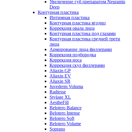
Увеличение губ препаратом Neuramis
Deep
Контурная пластика
Интимная пластика
Контурная пластика ягодиц
Коррекция овала лица
Контурная пластика под глазами
Контурная пластика средней трети
лица
Армирование лица филлерами
Коррекция подбородка
Коррекция носа
Коррекция скул филлерами
Aliaxin GP
Aliaxin EV
Aliaxin SR
Juvederm Voluma
Radiesse
Stylage XL
AestheFill
Belotero Balance
Belotero Intense
Belotero Soft
Belotero Volume
Soprano