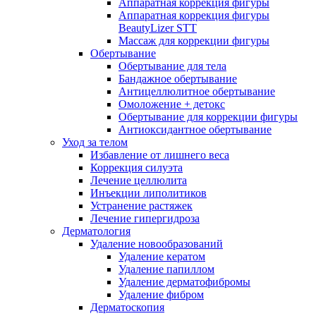
Аппаратная коррекция фигуры
Аппаратная коррекция фигуры
BeautyLizer STT
Массаж для коррекции фигуры
Обертывание
Обертывание для тела
Бандажное обертывание
Антицеллюлитное обертывание
Омоложение + детокс
Обертывание для коррекции фигуры
Антиоксидантное обертывание
Уход за телом
Избавление от лишнего веса
Коррекция силуэта
Лечение целлюлита
Инъекции липолитиков
Устранение растяжек
Лечение гипергидроза
Дерматология
Удаление новообразований
Удаление кератом
Удаление папиллом
Удаление дерматофибромы
Удаление фибром
Дерматоскопия