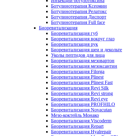
Инъекции ботулотоксина
Ботулинотерапия Ксеомин
Ботулинотерапия Релатокс
Ботулинотерапия Диспорт
Ботулинотерапия Full face
Биоревитализация
Биоревитализация губ
Биоревитализация вокруг глаз
Биоревитализация рук
Биоревитализация шеи и декольте
Уколы пептидов для лица
Биоревитализация мезовартон
Биоревитализация мезоксантин
Биоревитализация Filorga
Биоревитализация Plinest
Биоревитализация Plinest Fast
Биоревитализация Revi Silk
Биоревитализация Revi strong
Биоревитализация Revi eye
Биоревитализация PROFHILO
Биоревитализация Novacutan
Мезо-коктейль Монако
Биоревитализация Viscoderm
Биоревитализация Repart
Биоревитализация Hyalrepair