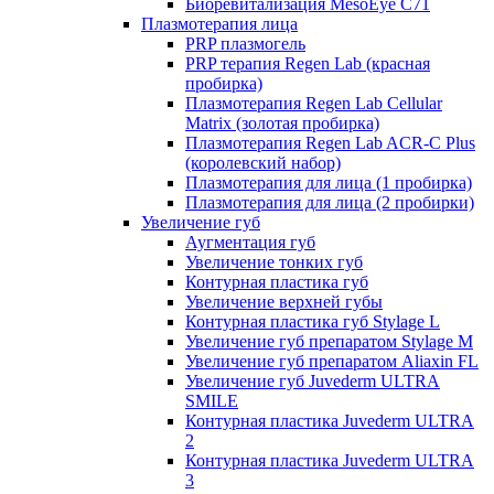
Биоревитализация MesoEye C71
Плазмотерапия лица
PRP плазмогель
PRP терапия Regen Lab (красная
пробирка)
Плазмотерапия Regen Lab Cellular
Matrix (золотая пробирка)
Плазмотерапия Regen Lab ACR-C Plus
(королевский набор)
Плазмотерапия для лица (1 пробирка)
Плазмотерапия для лица (2 пробирки)
Увеличение губ
Аугментация губ
Увеличение тонких губ
Контурная пластика губ
Увеличение верхней губы
Контурная пластика губ Stylage L
Увеличение губ препаратом Stylage M
Увеличение губ препаратом Aliaxin FL
Увеличение губ Juvederm ULTRA
SMILE
Контурная пластика Juvederm ULTRA
2
Контурная пластика Juvederm ULTRA
3