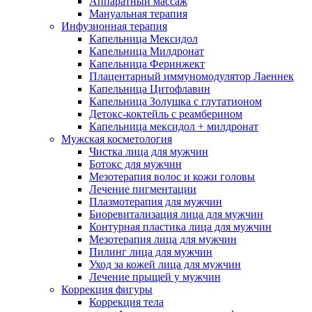
Аппаратный массаж
Мануальная терапия
Инфузионная терапия
Капельница Мексидол
Капельница Милдронат
Капельница Феринжект
Плацентарный иммуномодулятор Лаеннек
Капельница Цитофлавин
Капельница Золушка с глутатионом
Детокс-коктейль с реамберином
Капельница мексидол + милдронат
Мужская косметология
Чистка лица для мужчин
Ботокс для мужчин
Мезотерапия волос и кожи головы
Лечение пигментации
Плазмотерапия для мужчин
Биоревитализация лица для мужчин
Контурная пластика лица для мужчин
Мезотерапия лица для мужчин
Пилинг лица для мужчин
Уход за кожей лица для мужчин
Лечение прыщей у мужчин
Коррекция фигуры
Коррекция тела