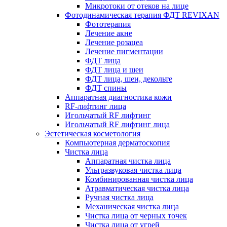
Микротоки от отеков на лице
Фотодинамическая терапия ФДТ REVIXAN
Фототерапия
Лечение акне
Лечение розацеа
Лечение пигментации
ФДТ лица
ФДТ лица и шеи
ФДТ лица, шеи, декольте
ФДТ спины
Аппаратная диагностика кожи
RF-лифтинг лица
Игольчатый RF лифтинг
Игольчатый RF лифтинг лица
Эстетическая косметология
Компьютерная дерматоскопия
Чистка лица
Аппаратная чистка лица
Ультразвуковая чистка лица
Комбинированная чистка лица
Атравматическая чистка лица
Ручная чистка лица
Механическая чистка лица
Чистка лица от черных точек
Чистка лица от угрей