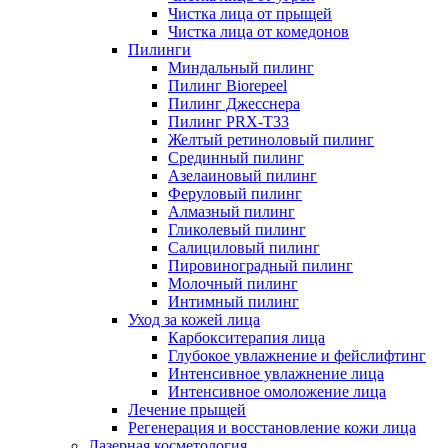
Чистка лица от прыщей
Чистка лица от комедонов
Пилинги
Миндальный пилинг
Пилинг Biorepeel
Пилинг Джесснера
Пилинг PRX-T33
Желтый ретиноловый пилинг
Срединный пилинг
Азелаиновый пилинг
Феруловый пилинг
Алмазный пилинг
Гликолевый пилинг
Салициловый пилинг
Пировиноградный пилинг
Молочный пилинг
Интимный пилинг
Уход за кожей лица
Карбокситерапия лица
Глубокое увлажнение и фейслифтинг
Интенсивное увлажнение лица
Интенсивное омоложение лица
Лечение прыщей
Регенерация и восстановление кожи лица
Лазерная косметология