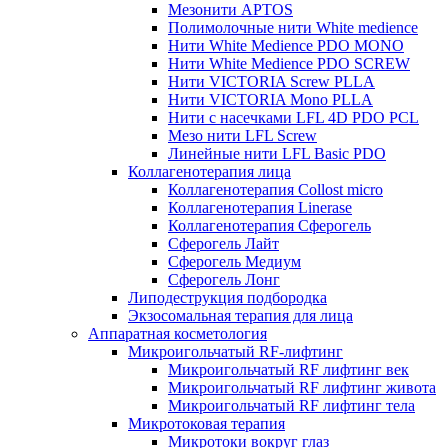
Мезонити APTOS
Полимолочные нити White medience
Нити White Medience PDO MONO
Нити White Medience PDO SCREW
Нити VICTORIA Screw PLLA
Нити VICTORIA Mono PLLA
Нити с насечками LFL 4D PDO PCL
Мезо нити LFL Screw
Линейные нити LFL Basic PDO
Коллагенотерапия лица
Коллагенотерапия Collost micro
Коллагенотерапия Linerase
Коллагенотерапия Сферогель
Сферогель Лайт
Сферогель Медиум
Сферогель Лонг
Липодеструкция подбородка
Экзосомальная терапия для лица
Аппаратная косметология
Микроигольчатый RF-лифтинг
Микроигольчатый RF лифтинг век
Микроигольчатый RF лифтинг живота
Микроигольчатый RF лифтинг тела
Микротоковая терапия
Микротоки вокруг глаз