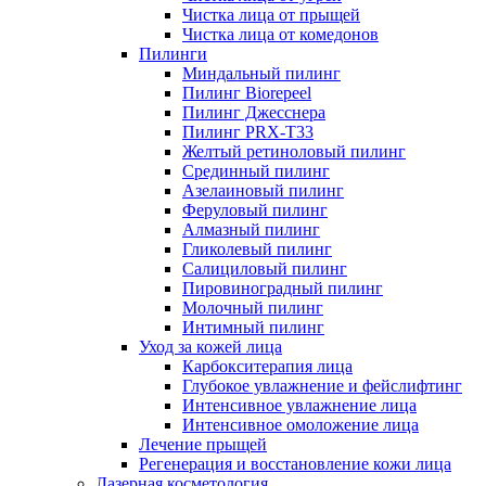
Чистка лица от прыщей
Чистка лица от комедонов
Пилинги
Миндальный пилинг
Пилинг Biorepeel
Пилинг Джесснера
Пилинг PRX-T33
Желтый ретиноловый пилинг
Срединный пилинг
Азелаиновый пилинг
Феруловый пилинг
Алмазный пилинг
Гликолевый пилинг
Салициловый пилинг
Пировиноградный пилинг
Молочный пилинг
Интимный пилинг
Уход за кожей лица
Карбокситерапия лица
Глубокое увлажнение и фейслифтинг
Интенсивное увлажнение лица
Интенсивное омоложение лица
Лечение прыщей
Регенерация и восстановление кожи лица
Лазерная косметология