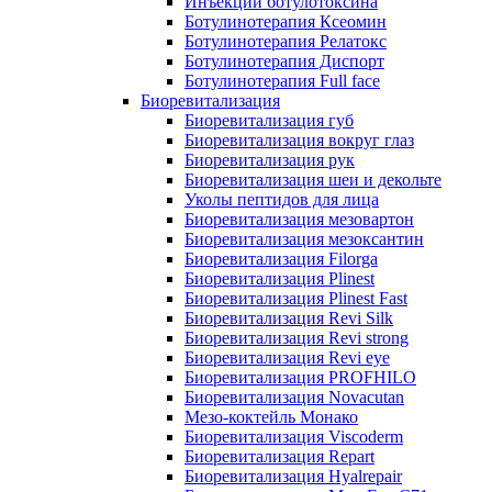
Инъекции ботулотоксина
Ботулинотерапия Ксеомин
Ботулинотерапия Релатокс
Ботулинотерапия Диспорт
Ботулинотерапия Full face
Биоревитализация
Биоревитализация губ
Биоревитализация вокруг глаз
Биоревитализация рук
Биоревитализация шеи и декольте
Уколы пептидов для лица
Биоревитализация мезовартон
Биоревитализация мезоксантин
Биоревитализация Filorga
Биоревитализация Plinest
Биоревитализация Plinest Fast
Биоревитализация Revi Silk
Биоревитализация Revi strong
Биоревитализация Revi eye
Биоревитализация PROFHILO
Биоревитализация Novacutan
Мезо-коктейль Монако
Биоревитализация Viscoderm
Биоревитализация Repart
Биоревитализация Hyalrepair