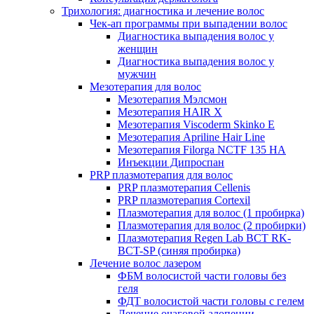
Трихология: диагностика и лечение волос
Чек-ап программы при выпадении волос
Диагностика выпадения волос у
женщин
Диагностика выпадения волос у
мужчин
Мезотерапия для волос
Мезотерапия Мэлсмон
Мезотерапия HAIR X
Мезотерапия Viscoderm Skinko E
Мезотерапия Apriline Hair Line
Мезотерапия Filorga NCTF 135 HA
Инъекции Дипроспан
PRP плазмотерапия для волос
PRP плазмотерапия Cellenis
PRP плазмотерапия Cortexil
Плазмотерапия для волос (1 пробирка)
Плазмотерапия для волос (2 пробирки)
Плазмотерапия Regen Lab BCT RK-
BCT-SP (синяя пробирка)
Лечение волос лазером
ФБМ волосистой части головы без
геля
ФДТ волосистой части головы с гелем
Лечение очаговой алопеции