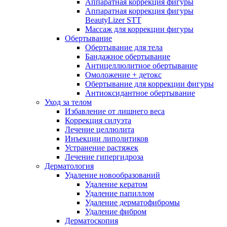
Аппаратная коррекция фигуры
Аппаратная коррекция фигуры
BeautyLizer STT
Массаж для коррекции фигуры
Обертывание
Обертывание для тела
Бандажное обертывание
Антицеллюлитное обертывание
Омоложение + детокс
Обертывание для коррекции фигуры
Антиоксидантное обертывание
Уход за телом
Избавление от лишнего веса
Коррекция силуэта
Лечение целлюлита
Инъекции липолитиков
Устранение растяжек
Лечение гипергидроза
Дерматология
Удаление новообразований
Удаление кератом
Удаление папиллом
Удаление дерматофибромы
Удаление фибром
Дерматоскопия