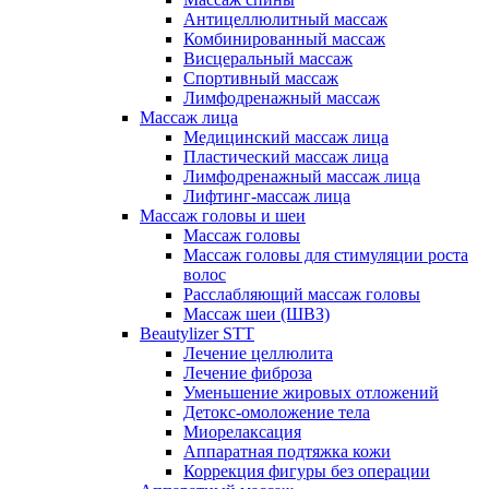
Антицеллюлитный массаж
Комбинированный массаж
Висцеральный массаж
Спортивный массаж
Лимфодренажный массаж
Массаж лица
Медицинский массаж лица
Пластический массаж лица
Лимфодренажный массаж лица
Лифтинг-массаж лица
Массаж головы и шеи
Массаж головы
Массаж головы для стимуляции роста
волос
Расслабляющий массаж головы
Массаж шеи (ШВЗ)
Beautylizer STT
Лечение целлюлита
Лечение фиброза
Уменьшение жировых отложений
Детокс-омоложение тела
Миорелаксация
Аппаратная подтяжка кожи
Коррекция фигуры без операции