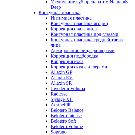
Увеличение губ препаратом Neuramis
Deep
Контурная пластика
Интимная пластика
Контурная пластика ягодиц
Коррекция овала лица
Контурная пластика под глазами
Контурная пластика средней трети
лица
Армирование лица филлерами
Коррекция подбородка
Коррекция носа
Коррекция скул филлерами
Aliaxin GP
Aliaxin EV
Aliaxin SR
Juvederm Voluma
Radiesse
Stylage XL
AestheFill
Belotero Balance
Belotero Intense
Belotero Soft
Belotero Volume
Soprano