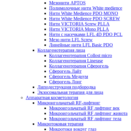
Мезонити APTOS
Полимолочные нити White medience
Нити White Medience PDO MONO
Нити White Medience PDO SCREW
Нити VICTORIA Screw PLLA
Нити VICTORIA Mono PLLA
Нити с насечками LFL 4D PDO PCL
Мезо нити LFL Screw
Линейные нити LFL Basic PDO
Коллагенотерапия лица
Коллагенотерапия Collost micro
Коллагенотерапия Linerase
Коллагенотерапия Сферогель
Сферогель Лайт
Сферогель Медиум
Сферогель Лонг
Липодеструкция подбородка
Экзосомальная терапия для лица
Аппаратная косметология
Микроигольчатый RF-лифтинг
Микроигольчатый RF лифтинг век
Микроигольчатый RF лифтинг живота
Микроигольчатый RF лифтинг тела
Микротоковая терапия
Микротоки вокруг глаз