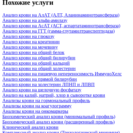
Похожие услуги
Анализ крови на АлАТ (АЛТ, Аланинаминотрансфераза)
Анализ крови на альфа-амилазу
Анализ крови на АсАТ (АСТ, аспартатаминотрансфераза)
Анализ крови на ГГТ (гамма-глутамилтранспептидаза)
Анализ крови на глюкозу
Анализ крови на креатинин
Анализ крови на мочевину
Анализ крови на общий белок
Анализ крови на общий билирубин
Анализ крови на общий кальций
Анализ крови на общий холестерин
Анализ крови на пищевую непереносимость ИммуноХелс
Анализ крови на прямой билирубин
Анализ крови на холестерин ЛПНП и ЛПВП
Анализ крови на щелочную фосфатазу
Анализ на калий, натрий, хлор в сыворотке крови
Анализы крови на гормональный профиль
Анализы крови на коагулограмму
Анализы крови на онкомаркеры
Биохимический анализ крови (минимальный профиль)
Биохимический анализ крови (расширенный профиль)
Клинический анализ крови
Комплексный анализ крови (Трихологический минимум)