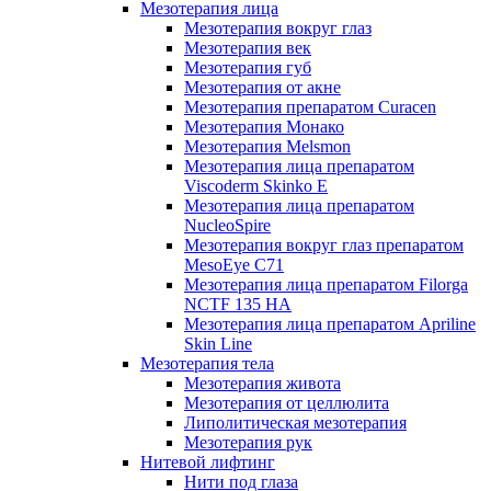
Мезотерапия лица
Мезотерапия вокруг глаз
Мезотерапия век
Мезотерапия губ
Мезотерапия от акне
Мезотерапия препаратом Curacen
Мезотерапия Монако
Мезотерапия Melsmon
Мезотерапия лица препаратом
Viscoderm Skinko E
Мезотерапия лица препаратом
NucleoSpire
Мезотерапия вокруг глаз препаратом
MesoEye С71
Мезотерапия лица препаратом Filorga
NCTF 135 HA
Мезотерапия лица препаратом Apriline
Skin Line
Мезотерапия тела
Мезотерапия живота
Мезотерапия от целлюлита
Липолитическая мезотерапия
Мезотерапия рук
Нитевой лифтинг
Нити под глаза