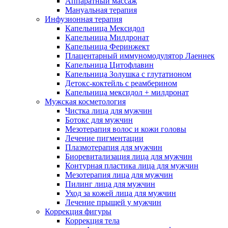
Аппаратный массаж
Мануальная терапия
Инфузионная терапия
Капельница Мексидол
Капельница Милдронат
Капельница Феринжект
Плацентарный иммуномодулятор Лаеннек
Капельница Цитофлавин
Капельница Золушка с глутатионом
Детокс-коктейль с реамберином
Капельница мексидол + милдронат
Мужская косметология
Чистка лица для мужчин
Ботокс для мужчин
Мезотерапия волос и кожи головы
Лечение пигментации
Плазмотерапия для мужчин
Биоревитализация лица для мужчин
Контурная пластика лица для мужчин
Мезотерапия лица для мужчин
Пилинг лица для мужчин
Уход за кожей лица для мужчин
Лечение прыщей у мужчин
Коррекция фигуры
Коррекция тела