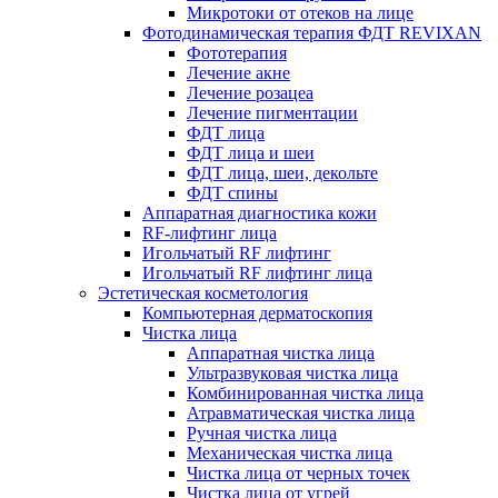
Микротоки от отеков на лице
Фотодинамическая терапия ФДТ REVIXAN
Фототерапия
Лечение акне
Лечение розацеа
Лечение пигментации
ФДТ лица
ФДТ лица и шеи
ФДТ лица, шеи, декольте
ФДТ спины
Аппаратная диагностика кожи
RF-лифтинг лица
Игольчатый RF лифтинг
Игольчатый RF лифтинг лица
Эстетическая косметология
Компьютерная дерматоскопия
Чистка лица
Аппаратная чистка лица
Ультразвуковая чистка лица
Комбинированная чистка лица
Атравматическая чистка лица
Ручная чистка лица
Механическая чистка лица
Чистка лица от черных точек
Чистка лица от угрей