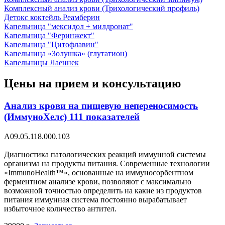
Комплексный анализ крови (Трихологический профиль)
Детокс коктейль Реамберин
Капельница "мексидол + милдронат"
Капельница "Феринжект"
Капельница "Цитофлавин"
Капельница «Золушка» (глутатион)
Капельницы Лаеннек
Цены на прием и консультацию
Анализ крови на пищевую непереносимость
(ИммуноХелс) 111 показателей
А09.05.118.000.103
Диагностика патологических реакций иммунной системы
организма на продукты питания. Современные технологии
«ImmunoHealth™», основанные на иммуносорбентном
ферментном анализе крови, позволяют с максимально
возможной точностью определить на какие из продуктов
питания иммунная система постоянно вырабатывает
избыточное количество антител.