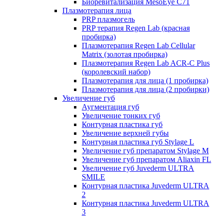
Биоревитализация MesoEye C71
Плазмотерапия лица
PRP плазмогель
PRP терапия Regen Lab (красная
пробирка)
Плазмотерапия Regen Lab Cellular
Matrix (золотая пробирка)
Плазмотерапия Regen Lab ACR-C Plus
(королевский набор)
Плазмотерапия для лица (1 пробирка)
Плазмотерапия для лица (2 пробирки)
Увеличение губ
Аугментация губ
Увеличение тонких губ
Контурная пластика губ
Увеличение верхней губы
Контурная пластика губ Stylage L
Увеличение губ препаратом Stylage M
Увеличение губ препаратом Aliaxin FL
Увеличение губ Juvederm ULTRA
SMILE
Контурная пластика Juvederm ULTRA
2
Контурная пластика Juvederm ULTRA
3