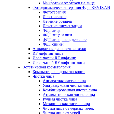
Микротоки от отеков на лице
Фотодинамическая терапия ФДТ REVIXAN
Фототерапия
Лечение акне
Лечение розацеа
Лечение пигментации
ФДТ лица
ФДТ лица и шеи
ФДТ лица, шеи, декольте
ФДТ спины
Аппаратная диагностика кожи
RF-лифтинг лица
Игольчатый RF лифтинг
Игольчатый RF лифтинг лица
Эстетическая косметология
Компьютерная дерматоскопия
Чистка лица
Аппаратная чистка лица
Ультразвуковая чистка лица
Комбинированная чистка лица
Атравматическая чистка лица
Ручная чистка лица
Механическая чистка лица
Чистка лица от черных точек
Чистка лица от угрей