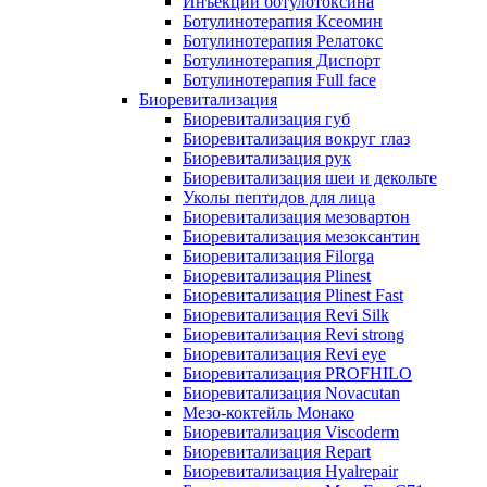
Инъекции ботулотоксина
Ботулинотерапия Ксеомин
Ботулинотерапия Релатокс
Ботулинотерапия Диспорт
Ботулинотерапия Full face
Биоревитализация
Биоревитализация губ
Биоревитализация вокруг глаз
Биоревитализация рук
Биоревитализация шеи и декольте
Уколы пептидов для лица
Биоревитализация мезовартон
Биоревитализация мезоксантин
Биоревитализация Filorga
Биоревитализация Plinest
Биоревитализация Plinest Fast
Биоревитализация Revi Silk
Биоревитализация Revi strong
Биоревитализация Revi eye
Биоревитализация PROFHILO
Биоревитализация Novacutan
Мезо-коктейль Монако
Биоревитализация Viscoderm
Биоревитализация Repart
Биоревитализация Hyalrepair