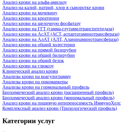
Анализ крови на альфа-амилазу
Анализ на калий, натрий, хлор в сыворотке крови
Анализ крови на мочевину
Анализ крови на креатинин
Анализ крови на щелочную фосфатазу
Анализ крови на ГГТ (гамма-глутамилтранспептидаза)
Анализ крови на АсАТ (АСТ, аспартатаминотрансфераза)
Анализ крови на АлАТ (АЛТ, Аланинаминотрансфераза)
Анализ крови на общий холестерин
Анализ крови на прямой билирубин
Анализ крови на общий билирубин
Анализ крови на общий белок
Анализ крови на глюкозу
Клинический анализ крови
Анализы крови на коагулограмму
Анализы крови на онкомаркеры
Анализы крови на гормональный профиль
Биохимический анализ крови (расширенный профиль)
Биохимический анализ крови (минимальный профиль)
Анализ крови на пищевую непереносимость ИммуноХелс
Комплексный анализ крови (Трихологический профиль)
Категории услуг