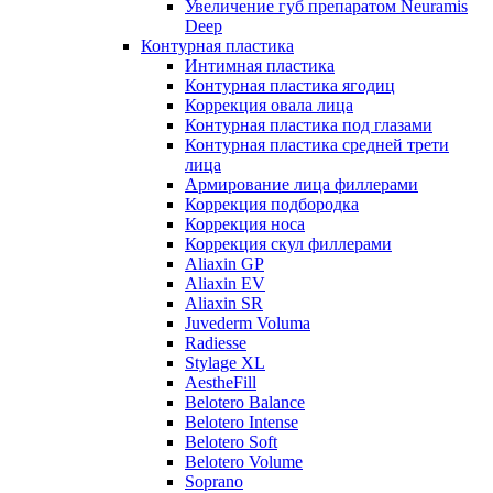
Увеличение губ препаратом Neuramis
Deep
Контурная пластика
Интимная пластика
Контурная пластика ягодиц
Коррекция овала лица
Контурная пластика под глазами
Контурная пластика средней трети
лица
Армирование лица филлерами
Коррекция подбородка
Коррекция носа
Коррекция скул филлерами
Aliaxin GP
Aliaxin EV
Aliaxin SR
Juvederm Voluma
Radiesse
Stylage XL
AestheFill
Belotero Balance
Belotero Intense
Belotero Soft
Belotero Volume
Soprano