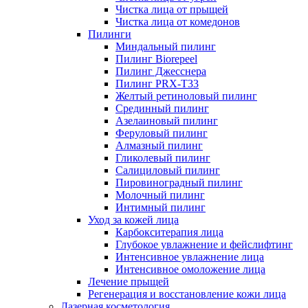
Чистка лица от прыщей
Чистка лица от комедонов
Пилинги
Миндальный пилинг
Пилинг Biorepeel
Пилинг Джесснера
Пилинг PRX-T33
Желтый ретиноловый пилинг
Срединный пилинг
Азелаиновый пилинг
Феруловый пилинг
Алмазный пилинг
Гликолевый пилинг
Салициловый пилинг
Пировиноградный пилинг
Молочный пилинг
Интимный пилинг
Уход за кожей лица
Карбокситерапия лица
Глубокое увлажнение и фейслифтинг
Интенсивное увлажнение лица
Интенсивное омоложение лица
Лечение прыщей
Регенерация и восстановление кожи лица
Лазерная косметология