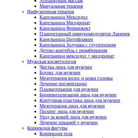
Аппаратный массаж
Мануальная терапия
Инфузионная терапия
Капельница Мексидол
Капельница Милдронат
Капельница Феринжект
Плацентарный иммуномодулятор Лаеннек
Капельница Цитофлавин
Капельница Золушка с глутатионом
Детокс-коктейль с реамберином
Капельница мексидол + милдронат
Мужская косметология
Чистка лица для мужчин
Ботокс для мужчин
Мезотерапия волос и кожи головы
Лечение пигментации
Плазмотерапия для мужчин
Биоревитализация лица для мужчин
Контурная пластика лица для мужчин
Мезотерапия лица для мужчин
Пилинг лица для мужчин
Уход за кожей лица для мужчин
Лечение прыщей у мужчин
Коррекция фигуры
Коррекция тела