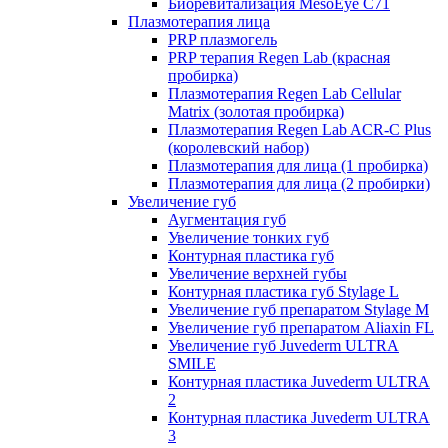
Биоревитализация MesoEye C71
Плазмотерапия лица
PRP плазмогель
PRP терапия Regen Lab (красная
пробирка)
Плазмотерапия Regen Lab Cellular
Matrix (золотая пробирка)
Плазмотерапия Regen Lab ACR-C Plus
(королевский набор)
Плазмотерапия для лица (1 пробирка)
Плазмотерапия для лица (2 пробирки)
Увеличение губ
Аугментация губ
Увеличение тонких губ
Контурная пластика губ
Увеличение верхней губы
Контурная пластика губ Stylage L
Увеличение губ препаратом Stylage M
Увеличение губ препаратом Aliaxin FL
Увеличение губ Juvederm ULTRA
SMILE
Контурная пластика Juvederm ULTRA
2
Контурная пластика Juvederm ULTRA
3