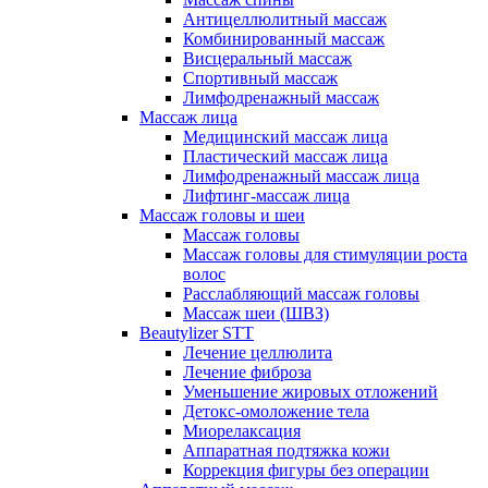
Антицеллюлитный массаж
Комбинированный массаж
Висцеральный массаж
Спортивный массаж
Лимфодренажный массаж
Массаж лица
Медицинский массаж лица
Пластический массаж лица
Лимфодренажный массаж лица
Лифтинг-массаж лица
Массаж головы и шеи
Массаж головы
Массаж головы для стимуляции роста
волос
Расслабляющий массаж головы
Массаж шеи (ШВЗ)
Beautylizer STT
Лечение целлюлита
Лечение фиброза
Уменьшение жировых отложений
Детокс-омоложение тела
Миорелаксация
Аппаратная подтяжка кожи
Коррекция фигуры без операции