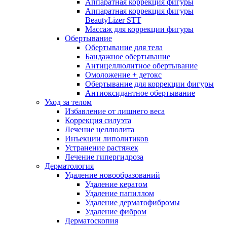
Аппаратная коррекция фигуры
Аппаратная коррекция фигуры
BeautyLizer STT
Массаж для коррекции фигуры
Обертывание
Обертывание для тела
Бандажное обертывание
Антицеллюлитное обертывание
Омоложение + детокс
Обертывание для коррекции фигуры
Антиоксидантное обертывание
Уход за телом
Избавление от лишнего веса
Коррекция силуэта
Лечение целлюлита
Инъекции липолитиков
Устранение растяжек
Лечение гипергидроза
Дерматология
Удаление новообразований
Удаление кератом
Удаление папиллом
Удаление дерматофибромы
Удаление фибром
Дерматоскопия