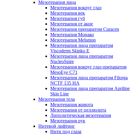
Мезотерапия лица
Мезотерапия вокруг глаз
Мезотерапия век
Мезотерапия губ
Мезотерапия от акне
Мезотерапия препаратом Curacen
Мезотерапия Монако
Мезотерапия Melsmon
Мезотерапия лица препаратом
Viscoderm Skinko E
Мезотерапия лица препаратом
NucleoSpire
Мезотерапия вокруг глаз препаратом
MesoEye С71
Мезотерапия лица препаратом Filorga
NCTF 135 HA
Мезотерапия лица препаратом Apriline
Skin Line
Мезотерапия тела
Мезотерапия живота
Мезотерапия от целлюлита
Липолитическая мезотерапия
Мезотерапия рук
Нитевой лифтинг
Нити под глаза