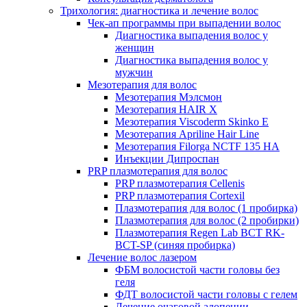
Трихология: диагностика и лечение волос
Чек-ап программы при выпадении волос
Диагностика выпадения волос у
женщин
Диагностика выпадения волос у
мужчин
Мезотерапия для волос
Мезотерапия Мэлсмон
Мезотерапия HAIR X
Мезотерапия Viscoderm Skinko E
Мезотерапия Apriline Hair Line
Мезотерапия Filorga NCTF 135 HA
Инъекции Дипроспан
PRP плазмотерапия для волос
PRP плазмотерапия Cellenis
PRP плазмотерапия Cortexil
Плазмотерапия для волос (1 пробирка)
Плазмотерапия для волос (2 пробирки)
Плазмотерапия Regen Lab BCT RK-
BCT-SP (синяя пробирка)
Лечение волос лазером
ФБМ волосистой части головы без
геля
ФДТ волосистой части головы с гелем
Лечение очаговой алопеции