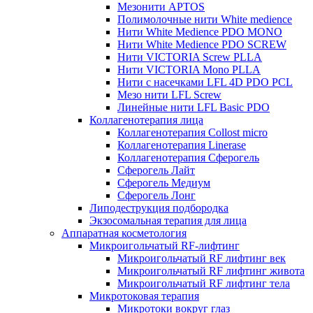
Мезонити APTOS
Полимолочные нити White medience
Нити White Medience PDO MONO
Нити White Medience PDO SCREW
Нити VICTORIA Screw PLLA
Нити VICTORIA Mono PLLA
Нити с насечками LFL 4D PDO PCL
Мезо нити LFL Screw
Линейные нити LFL Basic PDO
Коллагенотерапия лица
Коллагенотерапия Collost micro
Коллагенотерапия Linerase
Коллагенотерапия Сферогель
Сферогель Лайт
Сферогель Медиум
Сферогель Лонг
Липодеструкция подбородка
Экзосомальная терапия для лица
Аппаратная косметология
Микроигольчатый RF-лифтинг
Микроигольчатый RF лифтинг век
Микроигольчатый RF лифтинг живота
Микроигольчатый RF лифтинг тела
Микротоковая терапия
Микротоки вокруг глаз