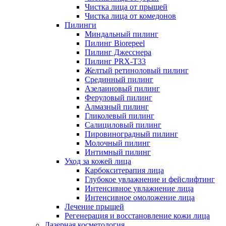
Чистка лица от прыщей
Чистка лица от комедонов
Пилинги
Миндальный пилинг
Пилинг Biorepeel
Пилинг Джесснера
Пилинг PRX-T33
Желтый ретиноловый пилинг
Срединный пилинг
Азелаиновый пилинг
Феруловый пилинг
Алмазный пилинг
Гликолевый пилинг
Салициловый пилинг
Пировиноградный пилинг
Молочный пилинг
Интимный пилинг
Уход за кожей лица
Карбокситерапия лица
Глубокое увлажнение и фейслифтинг
Интенсивное увлажнение лица
Интенсивное омоложение лица
Лечение прыщей
Регенерация и восстановление кожи лица
Лазерная косметология