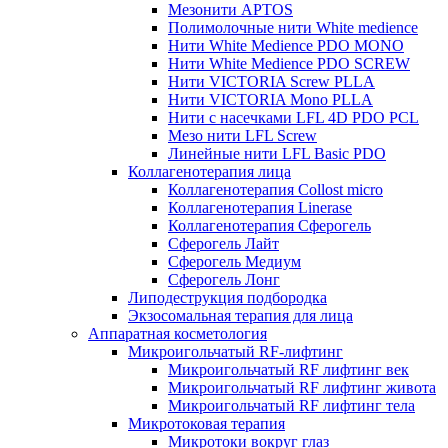
Мезонити APTOS
Полимолочные нити White medience
Нити White Medience PDO MONO
Нити White Medience PDO SCREW
Нити VICTORIA Screw PLLA
Нити VICTORIA Mono PLLA
Нити с насечками LFL 4D PDO PCL
Мезо нити LFL Screw
Линейные нити LFL Basic PDO
Коллагенотерапия лица
Коллагенотерапия Collost micro
Коллагенотерапия Linerase
Коллагенотерапия Сферогель
Сферогель Лайт
Сферогель Медиум
Сферогель Лонг
Липодеструкция подбородка
Экзосомальная терапия для лица
Аппаратная косметология
Микроигольчатый RF-лифтинг
Микроигольчатый RF лифтинг век
Микроигольчатый RF лифтинг живота
Микроигольчатый RF лифтинг тела
Микротоковая терапия
Микротоки вокруг глаз