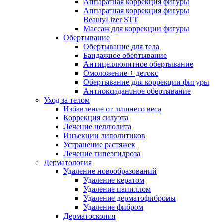
Аппаратная коррекция фигуры
Аппаратная коррекция фигуры
BeautyLizer STT
Массаж для коррекции фигуры
Обертывание
Обертывание для тела
Бандажное обертывание
Антицеллюлитное обертывание
Омоложение + детокс
Обертывание для коррекции фигуры
Антиоксидантное обертывание
Уход за телом
Избавление от лишнего веса
Коррекция силуэта
Лечение целлюлита
Инъекции липолитиков
Устранение растяжек
Лечение гипергидроза
Дерматология
Удаление новообразований
Удаление кератом
Удаление папиллом
Удаление дерматофибромы
Удаление фибром
Дерматоскопия