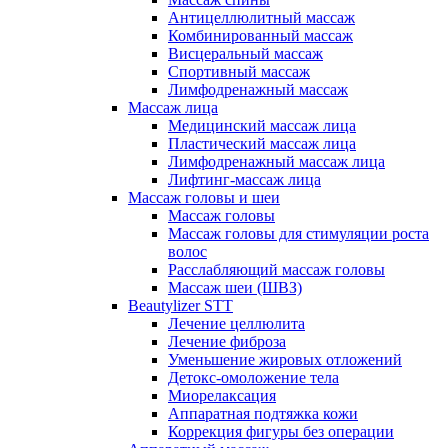
Антицеллюлитный массаж
Комбинированный массаж
Висцеральный массаж
Спортивный массаж
Лимфодренажный массаж
Массаж лица
Медицинский массаж лица
Пластический массаж лица
Лимфодренажный массаж лица
Лифтинг-массаж лица
Массаж головы и шеи
Массаж головы
Массаж головы для стимуляции роста
волос
Расслабляющий массаж головы
Массаж шеи (ШВЗ)
Beautylizer STT
Лечение целлюлита
Лечение фиброза
Уменьшение жировых отложений
Детокс-омоложение тела
Миорелаксация
Аппаратная подтяжка кожи
Коррекция фигуры без операции