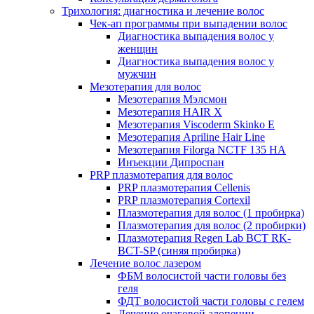
Трихология: диагностика и лечение волос
Чек-ап программы при выпадении волос
Диагностика выпадения волос у
женщин
Диагностика выпадения волос у
мужчин
Мезотерапия для волос
Мезотерапия Мэлсмон
Мезотерапия HAIR X
Мезотерапия Viscoderm Skinko E
Мезотерапия Apriline Hair Line
Мезотерапия Filorga NCTF 135 HA
Инъекции Дипроспан
PRP плазмотерапия для волос
PRP плазмотерапия Cellenis
PRP плазмотерапия Cortexil
Плазмотерапия для волос (1 пробирка)
Плазмотерапия для волос (2 пробирки)
Плазмотерапия Regen Lab BCT RK-
BCT-SP (синяя пробирка)
Лечение волос лазером
ФБМ волосистой части головы без
геля
ФДТ волосистой части головы с гелем
Лечение очаговой алопеции