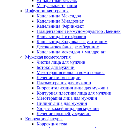
Аппаратный массаж
Мануальная терапия
Инфузионная терапия
Капельница Мексидол
Капельница Милдронат
Капельница Феринжект
Плацентарный иммуномодулятор Лаеннек
Капельница Цитофлавин
Капельница Золушка с глутатионом
Детокс-коктейль с реамберином
Капельница мексидол + милдронат
Мужская косметология
Чистка лица для мужчин
Ботокс для мужчин
Мезотерапия волос и кожи головы
Лечение пигментации
Плазмотерапия для мужчин
Биоревитализация лица для мужчин
Контурная пластика лица для мужчин
Мезотерапия лица для мужчин
Пилинг лица для мужчин
Уход за кожей лица для мужчин
Лечение прыщей у мужчин
Коррекция фигуры
Коррекция тела