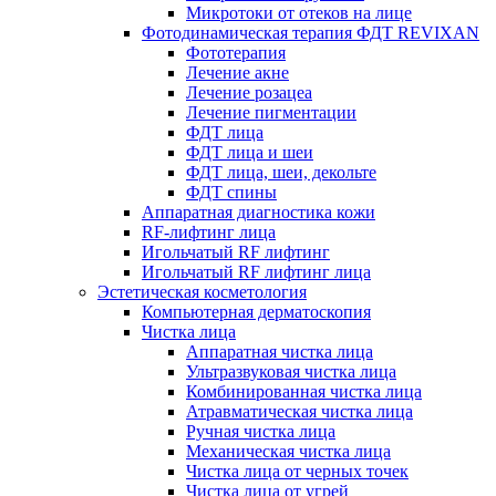
Микротоки от отеков на лице
Фотодинамическая терапия ФДТ REVIXAN
Фототерапия
Лечение акне
Лечение розацеа
Лечение пигментации
ФДТ лица
ФДТ лица и шеи
ФДТ лица, шеи, декольте
ФДТ спины
Аппаратная диагностика кожи
RF-лифтинг лица
Игольчатый RF лифтинг
Игольчатый RF лифтинг лица
Эстетическая косметология
Компьютерная дерматоскопия
Чистка лица
Аппаратная чистка лица
Ультразвуковая чистка лица
Комбинированная чистка лица
Атравматическая чистка лица
Ручная чистка лица
Механическая чистка лица
Чистка лица от черных точек
Чистка лица от угрей