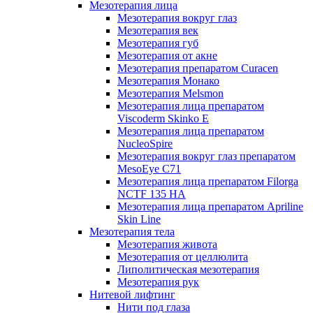
Мезотерапия лица
Мезотерапия вокруг глаз
Мезотерапия век
Мезотерапия губ
Мезотерапия от акне
Мезотерапия препаратом Curacen
Мезотерапия Монако
Мезотерапия Melsmon
Мезотерапия лица препаратом
Viscoderm Skinko E
Мезотерапия лица препаратом
NucleoSpire
Мезотерапия вокруг глаз препаратом
MesoEye С71
Мезотерапия лица препаратом Filorga
NCTF 135 HA
Мезотерапия лица препаратом Apriline
Skin Line
Мезотерапия тела
Мезотерапия живота
Мезотерапия от целлюлита
Липолитическая мезотерапия
Мезотерапия рук
Нитевой лифтинг
Нити под глаза