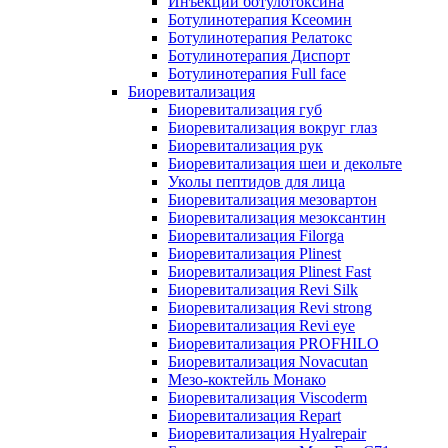
Инъекции ботулотоксина
Ботулинотерапия Ксеомин
Ботулинотерапия Релатокс
Ботулинотерапия Диспорт
Ботулинотерапия Full face
Биоревитализация
Биоревитализация губ
Биоревитализация вокруг глаз
Биоревитализация рук
Биоревитализация шеи и декольте
Уколы пептидов для лица
Биоревитализация мезовартон
Биоревитализация мезоксантин
Биоревитализация Filorga
Биоревитализация Plinest
Биоревитализация Plinest Fast
Биоревитализация Revi Silk
Биоревитализация Revi strong
Биоревитализация Revi eye
Биоревитализация PROFHILO
Биоревитализация Novacutan
Мезо-коктейль Монако
Биоревитализация Viscoderm
Биоревитализация Repart
Биоревитализация Hyalrepair