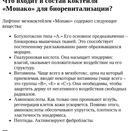
Что входит в состав коктейля
«Монако» для биоревитализации?
Лифтинг мезококтейлем «Монако» содержит следующие
вещества:
Ботулотоксин типа «А.» Его основное предназначение –
блокировка мышечных тканей. Это способствует
постепенному разглаживанию ранее образовавшихся
морщин.
Гиалуроновая кислота. Она насыщает эпидермис
влагой, оказывает положительное воздействие на его
структуру.
Витамины. Чаще всего в мезоботокс, цена на который
приемлемая, вводят некоторые витамины (чаще всего –
это группы «В», «Е» и «С»). Они необходимы, чтобы
защитить дерму от негативного воздействия свободных
радикалов.
Аминокислоты. Как только они проникают вглубь,
регенерация клеток кожи ускоряется. Помимо этого,
аминокислоты обеспечивают упругость, плотность и
эластичность эпидермиса.
Пептиды. Активизируют фибробласты.