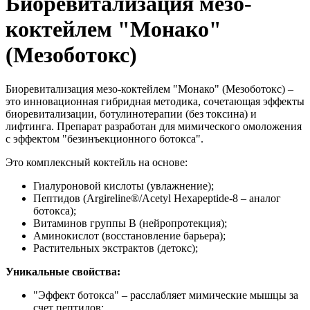
Биоревитализация мезо-
коктейлем "Монако"
(Мезоботокс)
Биоревитализация мезо-коктейлем "Монако" (Мезоботокс) –
это инновационная гибридная методика, сочетающая эффекты
биоревитализации, ботулинотерапии (без токсина) и
лифтинга. Препарат разработан для мимического омоложения
с эффектом "безинъекционного ботокса".
Это комплексный коктейль на основе:
Гиалуроновой кислоты (увлажнение);
Пептидов (Argireline®/Acetyl Hexapeptide-8 – аналог
ботокса);
Витаминов группы B (нейропротекция);
Аминокислот (восстановление барьера);
Растительных экстрактов (детокс);
Уникальные свойства:
"Эффект ботокса" – расслабляет мимические мышцы за
счет пептидов;