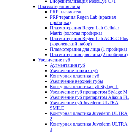
Биоревитализация MesoEye C71
Плазмотерапия лица
PRP плазмогель
PRP терапия Regen Lab (красная
пробирка)
Плазмотерапия Regen Lab Cellular
Matrix (золотая пробирка)
Плазмотерапия Regen Lab ACR-C Plus
(королевский набор)
Плазмотерапия для лица (1 пробирка)
Плазмотерапия для лица (2 пробирки)
Увеличение губ
Аугментация губ
Увеличение тонких губ
Контурная пластика губ
Увеличение верхней губы
Контурная пластика губ Stylage L
Увеличение губ препаратом Stylage M
Увеличение губ препаратом Aliaxin FL
Увеличение губ Juvederm ULTRA
SMILE
Контурная пластика Juvederm ULTRA
2
Контурная пластика Juvederm ULTRA
3