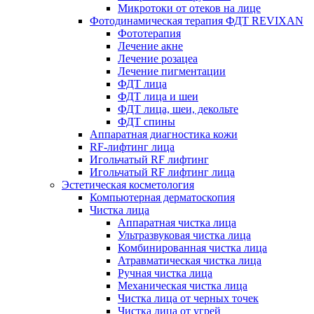
Микротоки от отеков на лице
Фотодинамическая терапия ФДТ REVIXAN
Фототерапия
Лечение акне
Лечение розацеа
Лечение пигментации
ФДТ лица
ФДТ лица и шеи
ФДТ лица, шеи, декольте
ФДТ спины
Аппаратная диагностика кожи
RF-лифтинг лица
Игольчатый RF лифтинг
Игольчатый RF лифтинг лица
Эстетическая косметология
Компьютерная дерматоскопия
Чистка лица
Аппаратная чистка лица
Ультразвуковая чистка лица
Комбинированная чистка лица
Атравматическая чистка лица
Ручная чистка лица
Механическая чистка лица
Чистка лица от черных точек
Чистка лица от угрей