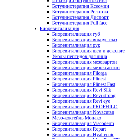
Инъекции ботулотоксина
Ботулинотерапия Ксеомин
Ботулинотерапия Релатокс
Ботулинотерапия Диспорт
Ботулинотерапия Full face
Биоревитализация
Биоревитализация губ
Биоревитализация вокруг глаз
Биоревитализация рук
Биоревитализация шеи и декольте
Уколы пептидов для лица
Биоревитализация мезовартон
Биоревитализация мезоксантин
Биоревитализация Filorga
Биоревитализация Plinest
Биоревитализация Plinest Fast
Биоревитализация Revi Silk
Биоревитализация Revi strong
Биоревитализация Revi eye
Биоревитализация PROFHILO
Биоревитализация Novacutan
Мезо-коктейль Монако
Биоревитализация Viscoderm
Биоревитализация Repart
Биоревитализация Hyalrepair