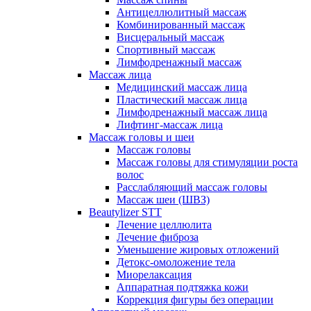
Антицеллюлитный массаж
Комбинированный массаж
Висцеральный массаж
Спортивный массаж
Лимфодренажный массаж
Массаж лица
Медицинский массаж лица
Пластический массаж лица
Лимфодренажный массаж лица
Лифтинг-массаж лица
Массаж головы и шеи
Массаж головы
Массаж головы для стимуляции роста
волос
Расслабляющий массаж головы
Массаж шеи (ШВЗ)
Beautylizer STT
Лечение целлюлита
Лечение фиброза
Уменьшение жировых отложений
Детокс-омоложение тела
Миорелаксация
Аппаратная подтяжка кожи
Коррекция фигуры без операции