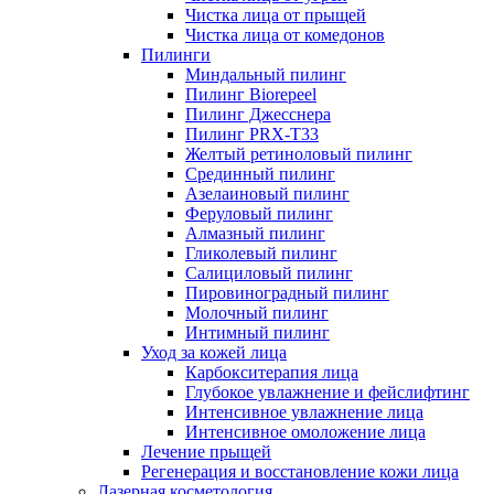
Чистка лица от прыщей
Чистка лица от комедонов
Пилинги
Миндальный пилинг
Пилинг Biorepeel
Пилинг Джесснера
Пилинг PRX-T33
Желтый ретиноловый пилинг
Срединный пилинг
Азелаиновый пилинг
Феруловый пилинг
Алмазный пилинг
Гликолевый пилинг
Салициловый пилинг
Пировиноградный пилинг
Молочный пилинг
Интимный пилинг
Уход за кожей лица
Карбокситерапия лица
Глубокое увлажнение и фейслифтинг
Интенсивное увлажнение лица
Интенсивное омоложение лица
Лечение прыщей
Регенерация и восстановление кожи лица
Лазерная косметология