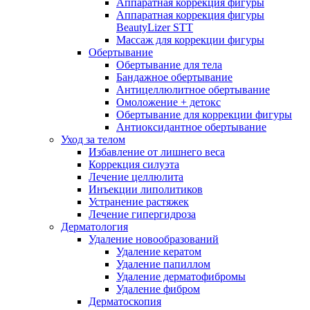
Аппаратная коррекция фигуры
Аппаратная коррекция фигуры
BeautyLizer STT
Массаж для коррекции фигуры
Обертывание
Обертывание для тела
Бандажное обертывание
Антицеллюлитное обертывание
Омоложение + детокс
Обертывание для коррекции фигуры
Антиоксидантное обертывание
Уход за телом
Избавление от лишнего веса
Коррекция силуэта
Лечение целлюлита
Инъекции липолитиков
Устранение растяжек
Лечение гипергидроза
Дерматология
Удаление новообразований
Удаление кератом
Удаление папиллом
Удаление дерматофибромы
Удаление фибром
Дерматоскопия