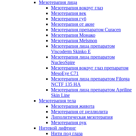
Мезотерапия лица
Мезотерапия вокруг глаз
Мезотерапия век
Мезотерапия губ
Мезотерапия от акне
Мезотерапия препаратом Curacen
Мезотерапия Монако
Мезотерапия Melsmon
Мезотерапия лица препаратом
Viscoderm Skinko E
Мезотерапия лица препаратом
NucleoSpire
Мезотерапия вокруг глаз препаратом
MesoEye С71
Мезотерапия лица препаратом Filorga
NCTF 135 HA
Мезотерапия лица препаратом Apriline
Skin Line
Мезотерапия тела
Мезотерапия живота
Мезотерапия от целлюлита
Липолитическая мезотерапия
Мезотерапия рук
Нитевой лифтинг
Нити под глаза