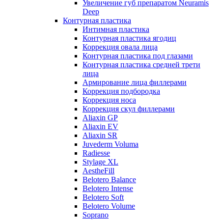
Увеличение губ препаратом Neuramis
Deep
Контурная пластика
Интимная пластика
Контурная пластика ягодиц
Коррекция овала лица
Контурная пластика под глазами
Контурная пластика средней трети
лица
Армирование лица филлерами
Коррекция подбородка
Коррекция носа
Коррекция скул филлерами
Aliaxin GP
Aliaxin EV
Aliaxin SR
Juvederm Voluma
Radiesse
Stylage XL
AestheFill
Belotero Balance
Belotero Intense
Belotero Soft
Belotero Volume
Soprano