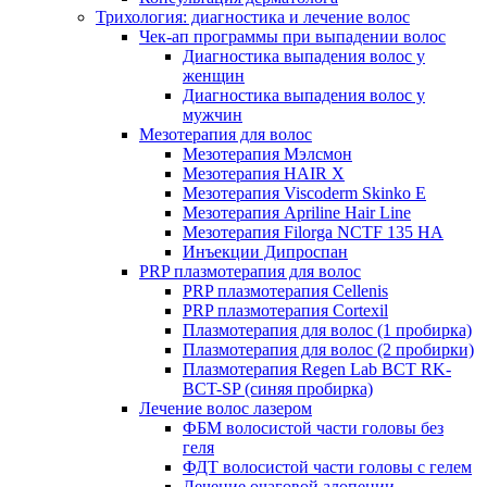
Трихология: диагностика и лечение волос
Чек-ап программы при выпадении волос
Диагностика выпадения волос у
женщин
Диагностика выпадения волос у
мужчин
Мезотерапия для волос
Мезотерапия Мэлсмон
Мезотерапия HAIR X
Мезотерапия Viscoderm Skinko E
Мезотерапия Apriline Hair Line
Мезотерапия Filorga NCTF 135 HA
Инъекции Дипроспан
PRP плазмотерапия для волос
PRP плазмотерапия Cellenis
PRP плазмотерапия Cortexil
Плазмотерапия для волос (1 пробирка)
Плазмотерапия для волос (2 пробирки)
Плазмотерапия Regen Lab BCT RK-
BCT-SP (синяя пробирка)
Лечение волос лазером
ФБМ волосистой части головы без
геля
ФДТ волосистой части головы с гелем
Лечение очаговой алопеции