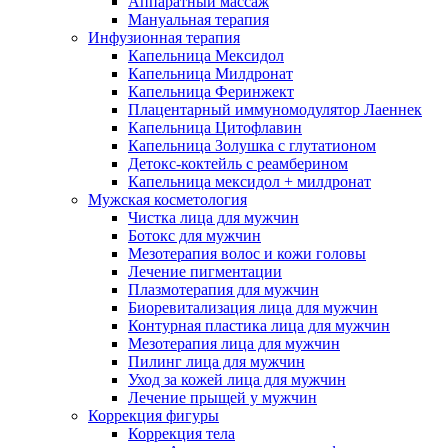
Аппаратный массаж
Мануальная терапия
Инфузионная терапия
Капельница Мексидол
Капельница Милдронат
Капельница Феринжект
Плацентарный иммуномодулятор Лаеннек
Капельница Цитофлавин
Капельница Золушка с глутатионом
Детокс-коктейль с реамберином
Капельница мексидол + милдронат
Мужская косметология
Чистка лица для мужчин
Ботокс для мужчин
Мезотерапия волос и кожи головы
Лечение пигментации
Плазмотерапия для мужчин
Биоревитализация лица для мужчин
Контурная пластика лица для мужчин
Мезотерапия лица для мужчин
Пилинг лица для мужчин
Уход за кожей лица для мужчин
Лечение прыщей у мужчин
Коррекция фигуры
Коррекция тела