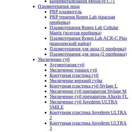
Биоревитализация MesoEye C71
Плазмотерапия лица
PRP плазмогель
PRP терапия Regen Lab (красная
пробирка)
Плазмотерапия Regen Lab Cellular
Matrix (золотая пробирка)
Плазмотерапия Regen Lab ACR-C Plus
(королевский набор)
Плазмотерапия для лица (1 пробирка)
Плазмотерапия для лица (2 пробирки)
Увеличение губ
Аугментация губ
Увеличение тонких губ
Контурная пластика губ
Увеличение верхней губы
Контурная пластика губ Stylage L
Увеличение губ препаратом Stylage M
Увеличение губ препаратом Aliaxin FL
Увеличение губ Juvederm ULTRA
SMILE
Контурная пластика Juvederm ULTRA
2
Контурная пластика Juvederm ULTRA
3