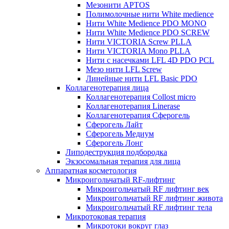
Мезонити APTOS
Полимолочные нити White medience
Нити White Medience PDO MONO
Нити White Medience PDO SCREW
Нити VICTORIA Screw PLLA
Нити VICTORIA Mono PLLA
Нити с насечками LFL 4D PDO PCL
Мезо нити LFL Screw
Линейные нити LFL Basic PDO
Коллагенотерапия лица
Коллагенотерапия Collost micro
Коллагенотерапия Linerase
Коллагенотерапия Сферогель
Сферогель Лайт
Сферогель Медиум
Сферогель Лонг
Липодеструкция подбородка
Экзосомальная терапия для лица
Аппаратная косметология
Микроигольчатый RF-лифтинг
Микроигольчатый RF лифтинг век
Микроигольчатый RF лифтинг живота
Микроигольчатый RF лифтинг тела
Микротоковая терапия
Микротоки вокруг глаз