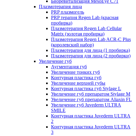
Биоревитализация MesoEye C71
Плазмотерапия лица
PRP плазмогель
PRP терапия Regen Lab (красная
пробирка)
Плазмотерапия Regen Lab Cellular
Matrix (золотая пробирка)
Плазмотерапия Regen Lab ACR-C Plus
(королевский набор)
Плазмотерапия для лица (1 пробирка)
Плазмотерапия для лица (2 пробирки)
Увеличение губ
Аугментация губ
Увеличение тонких губ
Контурная пластика губ
Увеличение верхней губы
Контурная пластика губ Stylage L
Увеличение губ препаратом Stylage M
Увеличение губ препаратом Aliaxin FL
Увеличение губ Juvederm ULTRA
SMILE
Контурная пластика Juvederm ULTRA
2
Контурная пластика Juvederm ULTRA
3