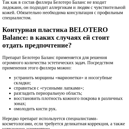
Так как в состав филлера Белотеро Баланс не входит
лидокаин, он подходит аллергикам и людям с чувствительной
кожей. Обязательно необходима консультация с профильным
специалистом.
Контурная пластика BELOTERO
Balance: в каких случаях ей стоит
отдать предпочтение?
Препарат Белотеро Баланс применяется для решения
огромного количества эстетических задач. Посредством
применения этого филлера можно:
устранить морщины «марионетки» и носогубные
складки;
справиться с «гусиными лапками»;
разгладить периоральную область;
восстановить плотность кожного покрова в различных
зонах;
омолодить кисти рук.
Нередко препарат используется специалистами-
косметологами, если требуется деликатная коррекция, а также
устранение асимметрии.