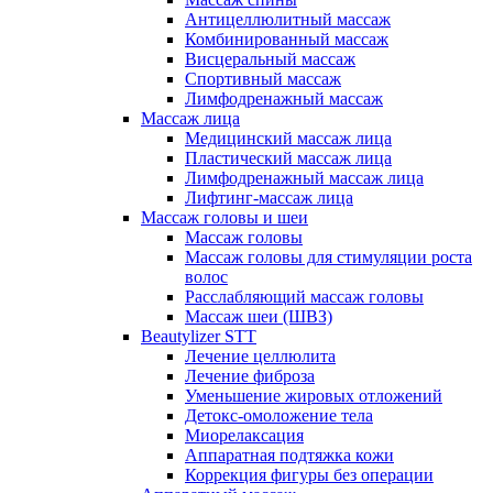
Антицеллюлитный массаж
Комбинированный массаж
Висцеральный массаж
Спортивный массаж
Лимфодренажный массаж
Массаж лица
Медицинский массаж лица
Пластический массаж лица
Лимфодренажный массаж лица
Лифтинг-массаж лица
Массаж головы и шеи
Массаж головы
Массаж головы для стимуляции роста
волос
Расслабляющий массаж головы
Массаж шеи (ШВЗ)
Beautylizer STT
Лечение целлюлита
Лечение фиброза
Уменьшение жировых отложений
Детокс-омоложение тела
Миорелаксация
Аппаратная подтяжка кожи
Коррекция фигуры без операции