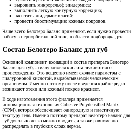
выровнять микрорельеф эпидермиса;
выполнить легкую контурную коррекцию;
насытить эпидермис влагой;
провести биостимуляцию кожных покровов.
Чаще всего Белотеро Баланс применяют, если нужно провести
работу в периорбитальной зоне, в области подбородка, рта.
Состав Белотеро Баланс для губ
Основной компонент, входящий в состав препарата Белотеро
Баланс для губ, - гиалуроновая кислота неживотного
происхождения. Это вещество имеет схожие параметры с
гиалуроновой кислотой, вырабатываемой человеческим
организмом. Именно поэтому после введения крайне редко
возникают отеки или кожный покров краснеет.
В ходе изготовления этого филлера применяется
инновационная технология Cohesive Polydensified Matrix
(CPM), которая обеспечивает однородную и пластичную
текстуру геля. Именно поэтому препарат Белотеро Баланс для
губ довольно легко можно вводить, а также равномерно
распределять в глубоких слоях дермы.