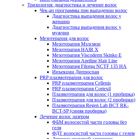
Трихология: диагностика и лечение волос
Чек-ап программы при выпадении волос
Диагностика выпадения волос у
женщин
Диагностика выпадения волос у
мужчин
Мезотерапия для волос
Мезотерапия Мэлсмон
Мезотерапия HAIR X
Мезотерапия Viscoderm Skinko E
Мезотерапия Apriline Hair Line
Мезотерапия Filorga NCTF 135 HA
Инъекции Дипроспан
PRP плазмотерапия для волос
PRP плазмотерапия Cellenis
PRP плазмотерапия Cortexil
Плазмотерапия для волос (1 пробирка)
Плазмотерапия для волос (2 пробирки)
Плазмотерапия Regen Lab BCT RK-
BCT-SP (синяя пробирка)
Лечение волос лазером
ФБМ волосистой части головы без
геля
ФДТ волосистой части головы с гелем
Лечение очаговой алопеции