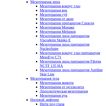
Мезотерапия лица
Мезотерапия вокруг глаз
Мезотерапия век
Мезотерапия губ
Мезотерапия от акне
Мезотерапия препаратом Curacen
Мезотерапия Монако
Мезотерапия Melsmon
Мезотерапия лица препаратом
Viscoderm Skinko E
Мезотерапия лица препаратом
NucleoSpire
Мезотерапия вокруг глаз препаратом
MesoEye С71
Мезотерапия лица препаратом Filorga
NCTF 135 HA
Мезотерапия лица препаратом Apriline
Skin Line
Мезотерапия тела
Мезотерапия живота
Мезотерапия от целлюлита
Липолитическая мезотерапия
Мезотерапия рук
Нитевой лифтинг
Нити под глаза