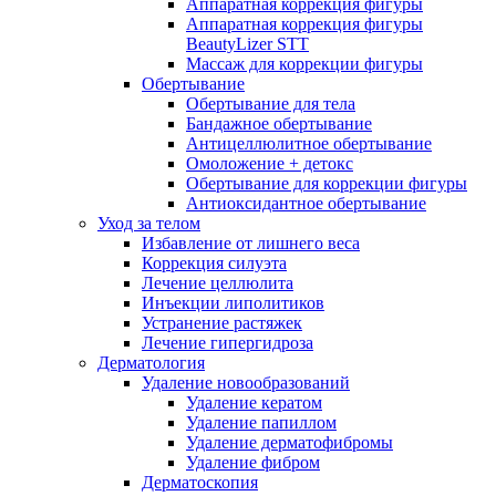
Аппаратная коррекция фигуры
Аппаратная коррекция фигуры
BeautyLizer STT
Массаж для коррекции фигуры
Обертывание
Обертывание для тела
Бандажное обертывание
Антицеллюлитное обертывание
Омоложение + детокс
Обертывание для коррекции фигуры
Антиоксидантное обертывание
Уход за телом
Избавление от лишнего веса
Коррекция силуэта
Лечение целлюлита
Инъекции липолитиков
Устранение растяжек
Лечение гипергидроза
Дерматология
Удаление новообразований
Удаление кератом
Удаление папиллом
Удаление дерматофибромы
Удаление фибром
Дерматоскопия