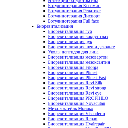
Инъекции ботулотоксина
Ботулинотерапия Ксеомин
Ботулинотерапия Релатокс
Ботулинотерапия Диспорт
Ботулинотерапия Full face
Биоревитализация
Биоревитализация губ
Биоревитализация вокруг глаз
Биоревитализация рук
Биоревитализация шеи и декольте
Уколы пептидов для лица
Биоревитализация мезовартон
Биоревитализация мезоксантин
Биоревитализация Filorga
Биоревитализация Plinest
Биоревитализация Plinest Fast
Биоревитализация Revi Silk
Биоревитализация Revi strong
Биоревитализация Revi eye
Биоревитализация PROFHILO
Биоревитализация Novacutan
Мезо-коктейль Монако
Биоревитализация Viscoderm
Биоревитализация Repart
Биоревитализация Hyalrepair