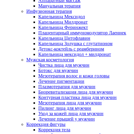
Аппаратный массаж
Мануальная терапия
Инфузионная терапия
Капельница Мексидол
Капельница Милдронат
Капельница Феринжект
Плацентарный иммуномодулятор Лаеннек
Капельница Цитофлавин
Капельница Золушка с глутатионом
Детокс-коктейль с реамберином
Капельница мексидол + милдронат
Мужская косметология
Чистка лица для мужчин
Ботокс для мужчин
Мезотерапия волос и кожи головы
Лечение пигментации
Плазмотерапия для мужчин
Биоревитализация лица для мужчин
Контурная пластика лица для мужчин
Мезотерапия лица для мужчин
Пилинг лица для мужчин
Уход за кожей лица для мужчин
Лечение прыщей у мужчин
Коррекция фигуры
Коррекция тела