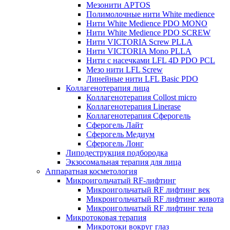
Мезонити APTOS
Полимолочные нити White medience
Нити White Medience PDO MONO
Нити White Medience PDO SCREW
Нити VICTORIA Screw PLLA
Нити VICTORIA Mono PLLA
Нити с насечками LFL 4D PDO PCL
Мезо нити LFL Screw
Линейные нити LFL Basic PDO
Коллагенотерапия лица
Коллагенотерапия Collost micro
Коллагенотерапия Linerase
Коллагенотерапия Сферогель
Сферогель Лайт
Сферогель Медиум
Сферогель Лонг
Липодеструкция подбородка
Экзосомальная терапия для лица
Аппаратная косметология
Микроигольчатый RF-лифтинг
Микроигольчатый RF лифтинг век
Микроигольчатый RF лифтинг живота
Микроигольчатый RF лифтинг тела
Микротоковая терапия
Микротоки вокруг глаз