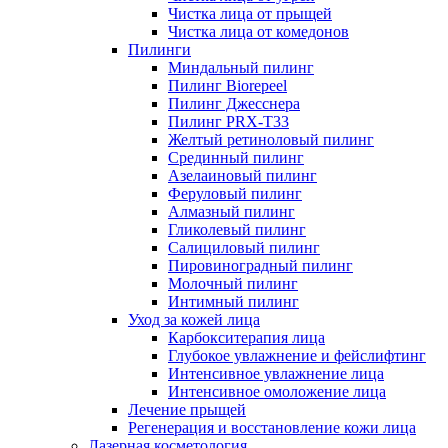
Чистка лица от прыщей
Чистка лица от комедонов
Пилинги
Миндальный пилинг
Пилинг Biorepeel
Пилинг Джесснера
Пилинг PRX-T33
Желтый ретиноловый пилинг
Срединный пилинг
Азелаиновый пилинг
Феруловый пилинг
Алмазный пилинг
Гликолевый пилинг
Салициловый пилинг
Пировиноградный пилинг
Молочный пилинг
Интимный пилинг
Уход за кожей лица
Карбокситерапия лица
Глубокое увлажнение и фейслифтинг
Интенсивное увлажнение лица
Интенсивное омоложение лица
Лечение прыщей
Регенерация и восстановление кожи лица
Лазерная косметология