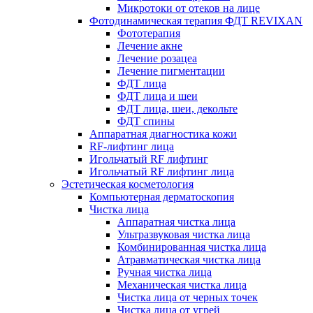
Микротоки от отеков на лице
Фотодинамическая терапия ФДТ REVIXAN
Фототерапия
Лечение акне
Лечение розацеа
Лечение пигментации
ФДТ лица
ФДТ лица и шеи
ФДТ лица, шеи, декольте
ФДТ спины
Аппаратная диагностика кожи
RF-лифтинг лица
Игольчатый RF лифтинг
Игольчатый RF лифтинг лица
Эстетическая косметология
Компьютерная дерматоскопия
Чистка лица
Аппаратная чистка лица
Ультразвуковая чистка лица
Комбинированная чистка лица
Атравматическая чистка лица
Ручная чистка лица
Механическая чистка лица
Чистка лица от черных точек
Чистка лица от угрей