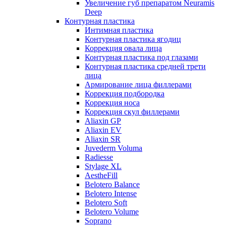
Увеличение губ препаратом Neuramis
Deep
Контурная пластика
Интимная пластика
Контурная пластика ягодиц
Коррекция овала лица
Контурная пластика под глазами
Контурная пластика средней трети
лица
Армирование лица филлерами
Коррекция подбородка
Коррекция носа
Коррекция скул филлерами
Aliaxin GP
Aliaxin EV
Aliaxin SR
Juvederm Voluma
Radiesse
Stylage XL
AestheFill
Belotero Balance
Belotero Intense
Belotero Soft
Belotero Volume
Soprano