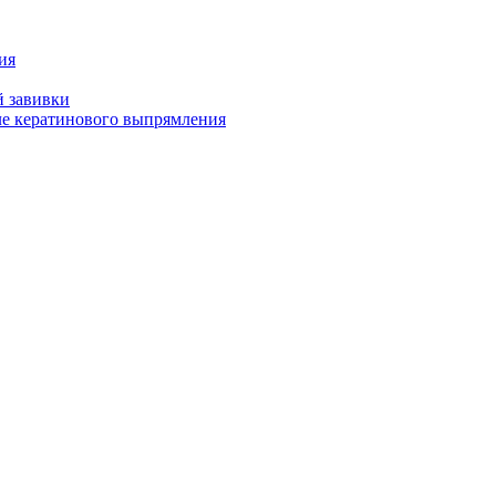
ия
й завивки
ле кератинового выпрямления