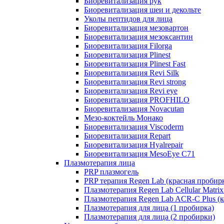
Биоревитализация рук
Биоревитализация шеи и декольте
Уколы пептидов для лица
Биоревитализация мезовартон
Биоревитализация мезоксантин
Биоревитализация Filorga
Биоревитализация Plinest
Биоревитализация Plinest Fast
Биоревитализация Revi Silk
Биоревитализация Revi strong
Биоревитализация Revi eye
Биоревитализация PROFHILO
Биоревитализация Novacutan
Мезо-коктейль Монако
Биоревитализация Viscoderm
Биоревитализация Repart
Биоревитализация Hyalrepair
Биоревитализация MesoEye C71
Плазмотерапия лица
PRP плазмогель
PRP терапия Regen Lab (красная пробир
Плазмотерапия Regen Lab Cellular Matrix
Плазмотерапия Regen Lab ACR-C Plus (к
Плазмотерапия для лица (1 пробирка)
Плазмотерапия для лица (2 пробирки)