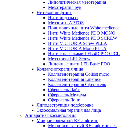
Липолитическая мезотерапия
Мезотерапия рук
Нитевой лифтинг
Нити под глаза
Мезонити APTOS
Полимолочные нити White medience
Нити White Medience PDO MONO
Нити White Medience PDO SCREW
Нити VICTORIA Screw PLLA
Нити VICTORIA Mono PLLA
Нити с насечками LFL 4D PDO PCL
Мезо нити LFL Screw
Линейные нити LFL Basic PDO
Коллагенотерапия лица
Коллагенотерапия Collost micro
Коллагенотерапия Linerase
Коллагенотерапия Сферогель
Сферогель Лайт
Сферогель Медиум
Сферогель Лонг
Липодеструкция подбородка
Экзосомальная терапия для лица
Аппаратная косметология
Микроигольчатый RF-лифтинг
Микроигольчатый RF лифтинг век