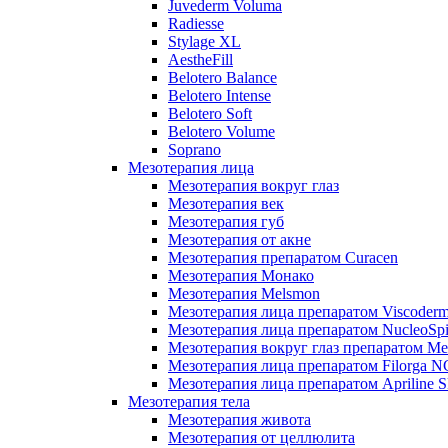
Juvederm Voluma
Radiesse
Stylage XL
AestheFill
Belotero Balance
Belotero Intense
Belotero Soft
Belotero Volume
Soprano
Мезотерапия лица
Мезотерапия вокруг глаз
Мезотерапия век
Мезотерапия губ
Мезотерапия от акне
Мезотерапия препаратом Curacen
Мезотерапия Монако
Мезотерапия Melsmon
Мезотерапия лица препаратом Viscoderm
Мезотерапия лица препаратом NucleoSpi
Мезотерапия вокруг глаз препаратом M
Мезотерапия лица препаратом Filorga 
Мезотерапия лица препаратом Apriline S
Мезотерапия тела
Мезотерапия живота
Мезотерапия от целлюлита