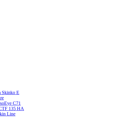
 Skinko E
re
esoEye С71
NCTF 135 HA
kin Line