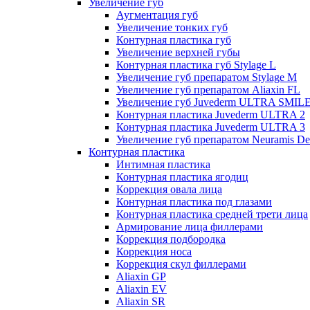
Увеличение губ
Аугментация губ
Увеличение тонких губ
Контурная пластика губ
Увеличение верхней губы
Контурная пластика губ Stylage L
Увеличение губ препаратом Stylage M
Увеличение губ препаратом Aliaxin FL
Увеличение губ Juvederm ULTRA SMIL
Контурная пластика Juvederm ULTRA 2
Контурная пластика Juvederm ULTRA 3
Увеличение губ препаратом Neuramis De
Контурная пластика
Интимная пластика
Контурная пластика ягодиц
Коррекция овала лица
Контурная пластика под глазами
Контурная пластика средней трети лица
Армирование лица филлерами
Коррекция подбородка
Коррекция носа
Коррекция скул филлерами
Aliaxin GP
Aliaxin EV
Aliaxin SR