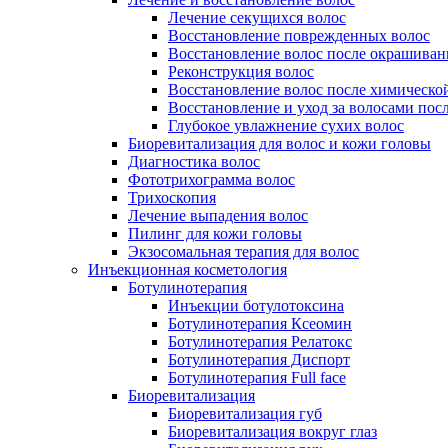
Лечение секущихся волос
Восстановление поврежденных волос
Восстановление волос после окрашиван
Реконструкция волос
Восстановление волос после химическо
Восстановление и уход за волосами пос
Глубокое увлажнение сухих волос
Биоревитализация для волос и кожи головы
Диагностика волос
Фототрихограмма волос
Трихоскопия
Лечение выпадения волос
Пилинг для кожи головы
Экзосомальная терапия для волос
Инъекционная косметология
Ботулинотерапия
Инъекции ботулотоксина
Ботулинотерапия Ксеомин
Ботулинотерапия Релатокс
Ботулинотерапия Диспорт
Ботулинотерапия Full face
Биоревитализация
Биоревитализация губ
Биоревитализация вокруг глаз