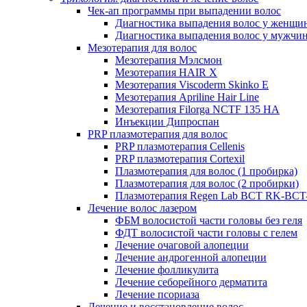
Чек-ап программы при выпадении волос
Диагностика выпадения волос у женщи
Диагностика выпадения волос у мужчи
Мезотерапия для волос
Мезотерапия Мэлсмон
Мезотерапия HAIR X
Мезотерапия Viscoderm Skinko E
Мезотерапия Apriline Hair Line
Мезотерапия Filorga NCTF 135 HA
Инъекции Дипроспан
PRP плазмотерапия для волос
PRP плазмотерапия Cellenis
PRP плазмотерапия Cortexil
Плазмотерапия для волос (1 пробирка)
Плазмотерапия для волос (2 пробирки)
Плазмотерапия Regen Lab BCT RK-BCT-
Лечение волос лазером
ФБМ волосистой части головы без геля
ФДТ волосистой части головы с гелем
Лечение очаговой алопеции
Лечение андрогенной алопеции
Лечение фолликулита
Лечение себорейного дерматита
Лечение псориаза
Лечение и восстановление волос