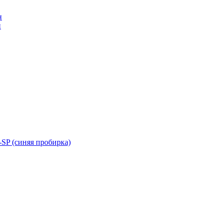
н
н
SP (синяя пробирка)