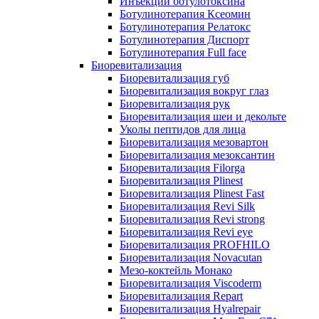
Инъекции ботулотоксина
Ботулинотерапия Ксеомин
Ботулинотерапия Релатокс
Ботулинотерапия Диспорт
Ботулинотерапия Full face
Биоревитализация
Биоревитализация губ
Биоревитализация вокруг глаз
Биоревитализация рук
Биоревитализация шеи и декольте
Уколы пептидов для лица
Биоревитализация мезовартон
Биоревитализация мезоксантин
Биоревитализация Filorga
Биоревитализация Plinest
Биоревитализация Plinest Fast
Биоревитализация Revi Silk
Биоревитализация Revi strong
Биоревитализация Revi eye
Биоревитализация PROFHILO
Биоревитализация Novacutan
Мезо-коктейль Монако
Биоревитализация Viscoderm
Биоревитализация Repart
Биоревитализация Hyalrepair