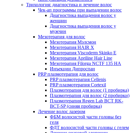
Трихология: диагностика и лечение волос
Чек-ап программы при выпадении волос
Диагностика выпадения волос у
женщин
Диагностика выпадения волос у
мужчин
Мезотерапия для волос
Мезотерапия Мэлсмон
Мезотерапия HAIR X
Мезотерапия Viscoderm Skinko E
Мезотерапия Apriline Hair Line
Мезотерапия Filorga NCTF 135 HA
Инъекции Дипроспан
PRP плазмотерапия для волос
PRP плазмотерапия Cellenis
PRP плазмотерапия Cortexil
Плазмотерапия для волос (1 пробирка)
Плазмотерапия для волос (2 пробирки)
Плазмотерапия Regen Lab BCT RK-
BCT-SP (синяя пробирка)
Лечение волос лазером
ФБМ волосистой части головы без
геля
ФДТ волосистой части головы с гелем
Лечение очаговой алопеции