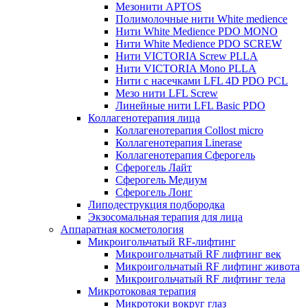
Мезонити APTOS
Полимолочные нити White medience
Нити White Medience PDO MONO
Нити White Medience PDO SCREW
Нити VICTORIA Screw PLLA
Нити VICTORIA Mono PLLA
Нити с насечками LFL 4D PDO PCL
Мезо нити LFL Screw
Линейные нити LFL Basic PDO
Коллагенотерапия лица
Коллагенотерапия Collost micro
Коллагенотерапия Linerase
Коллагенотерапия Сферогель
Сферогель Лайт
Сферогель Медиум
Сферогель Лонг
Липодеструкция подбородка
Экзосомальная терапия для лица
Аппаратная косметология
Микроигольчатый RF-лифтинг
Микроигольчатый RF лифтинг век
Микроигольчатый RF лифтинг живота
Микроигольчатый RF лифтинг тела
Микротоковая терапия
Микротоки вокруг глаз