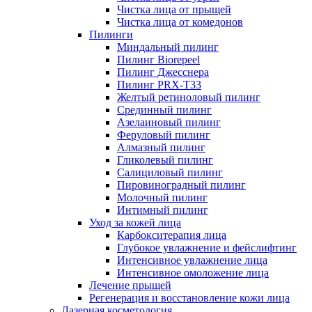
Чистка лица от прыщей
Чистка лица от комедонов
Пилинги
Миндальный пилинг
Пилинг Biorepeel
Пилинг Джесснера
Пилинг PRX-T33
Желтый ретиноловый пилинг
Срединный пилинг
Азелаиновый пилинг
Феруловый пилинг
Алмазный пилинг
Гликолевый пилинг
Салициловый пилинг
Пировиноградный пилинг
Молочный пилинг
Интимный пилинг
Уход за кожей лица
Карбокситерапия лица
Глубокое увлажнение и фейслифтинг
Интенсивное увлажнение лица
Интенсивное омоложение лица
Лечение прыщей
Регенерация и восстановление кожи лица
Лазерная косметология