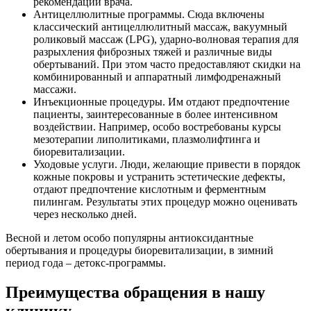
рекомендаций врача.
Антицеллюлитные программы. Сюда включены
классический антицеллюлитный массаж, вакуумный
роликовый массаж (LPG), ударно-волновая терапия для
разрыхления фиброзных тяжей и различные виды
обертываний. При этом часто предоставляют скидки на
комбинированный и аппаратный лимфодренажный
массажи.
Инъекционные процедуры. Им отдают предпочтение
пациенты, заинтересованные в более интенсивном
воздействии. Например, особо востребованы курсы
мезотерапии липолитиками, плазмолифтинга и
биоревитализации.
Уходовые услуги. Люди, желающие привести в порядок
кожные покровы и устранить эстетические дефекты,
отдают предпочтение кислотным и ферментным
пилингам. Результаты этих процедур можно оценивать
через несколько дней.
Весной и летом особо популярны антиоксидантные
обертывания и процедуры биоревитализации, в зимний
период года – детокс-программы.
Преимущества обращения в нашу
клинику