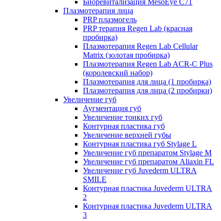
Биоревитализация MesoEye C71
Плазмотерапия лица
PRP плазмогель
PRP терапия Regen Lab (красная
пробирка)
Плазмотерапия Regen Lab Cellular
Matrix (золотая пробирка)
Плазмотерапия Regen Lab ACR-C Plus
(королевский набор)
Плазмотерапия для лица (1 пробирка)
Плазмотерапия для лица (2 пробирки)
Увеличение губ
Аугментация губ
Увеличение тонких губ
Контурная пластика губ
Увеличение верхней губы
Контурная пластика губ Stylage L
Увеличение губ препаратом Stylage M
Увеличение губ препаратом Aliaxin FL
Увеличение губ Juvederm ULTRA
SMILE
Контурная пластика Juvederm ULTRA
2
Контурная пластика Juvederm ULTRA
3