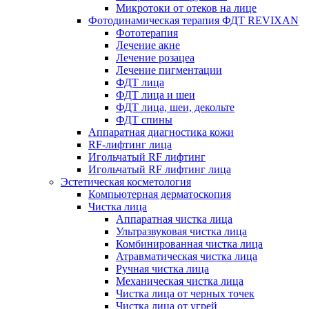
Микротоки от отеков на лице
Фотодинамическая терапия ФДТ REVIXAN
Фототерапия
Лечение акне
Лечение розацеа
Лечение пигментации
ФДТ лица
ФДТ лица и шеи
ФДТ лица, шеи, декольте
ФДТ спины
Аппаратная диагностика кожи
RF-лифтинг лица
Игольчатый RF лифтинг
Игольчатый RF лифтинг лица
Эстетическая косметология
Компьютерная дерматоскопия
Чистка лица
Аппаратная чистка лица
Ультразвуковая чистка лица
Комбинированная чистка лица
Атравматическая чистка лица
Ручная чистка лица
Механическая чистка лица
Чистка лица от черных точек
Чистка лица от угрей