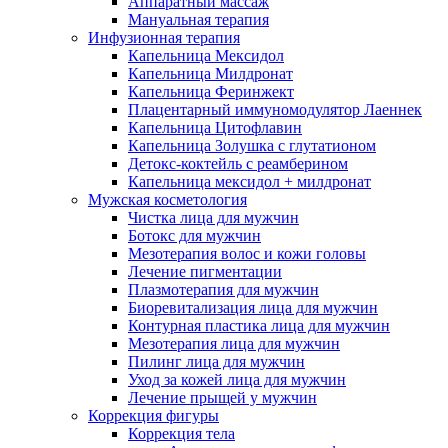
Аппаратный массаж
Мануальная терапия
Инфузионная терапия
Капельница Мексидол
Капельница Милдронат
Капельница Феринжект
Плацентарный иммуномодулятор Лаеннек
Капельница Цитофлавин
Капельница Золушка с глутатионом
Детокс-коктейль с реамберином
Капельница мексидол + милдронат
Мужская косметология
Чистка лица для мужчин
Ботокс для мужчин
Мезотерапия волос и кожи головы
Лечение пигментации
Плазмотерапия для мужчин
Биоревитализация лица для мужчин
Контурная пластика лица для мужчин
Мезотерапия лица для мужчин
Пилинг лица для мужчин
Уход за кожей лица для мужчин
Лечение прыщей у мужчин
Коррекция фигуры
Коррекция тела