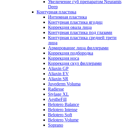
Увеличение губ препаратом Neuramis
Deep
Контурная пластика
Интимная пластика
Контурная пластика ягодиц
Коррекция овала лица
Контурная пластика под глазами
Контурная пластика средней трети
лица
Армирование лица филлерами
Коррекция подбородка
Коррекция носа
Коррекция скул филлерами
Aliaxin GP
Aliaxin EV
Aliaxin SR
Juvederm Voluma
Radiesse
Stylage XL
AestheFill
Belotero Balance
Belotero Intense
Belotero Soft
Belotero Volume
Soprano