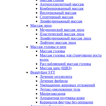
Антицеллюлитный массаж
Комбинированный массаж
Висцеральный массаж
Спортивный массаж
Лимфодренажный массаж
Массаж лица
Медицинский массаж лица
Пластический массаж лица
Лимфодренажный массаж лица
Лифтинг-массаж лица
Массаж головы и шеи
Массаж головы
Массаж головы для стимуляции роста
волос
Расслабляющий массаж головы
Массаж шеи (ШВЗ)
Beautylizer STT
Лечение целлюлита
Лечение фиброза
Уменьшение жировых отложений
Детокс-омоложение тела
Миорелаксация
Аппаратная подтяжка кожи
Коррекция фигуры без операции