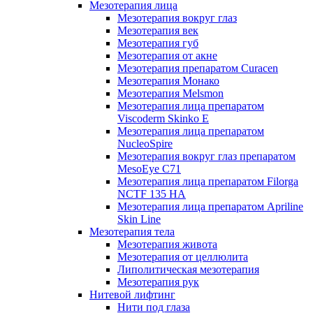
Мезотерапия лица
Мезотерапия вокруг глаз
Мезотерапия век
Мезотерапия губ
Мезотерапия от акне
Мезотерапия препаратом Curacen
Мезотерапия Монако
Мезотерапия Melsmon
Мезотерапия лица препаратом
Viscoderm Skinko E
Мезотерапия лица препаратом
NucleoSpire
Мезотерапия вокруг глаз препаратом
MesoEye С71
Мезотерапия лица препаратом Filorga
NCTF 135 HA
Мезотерапия лица препаратом Apriline
Skin Line
Мезотерапия тела
Мезотерапия живота
Мезотерапия от целлюлита
Липолитическая мезотерапия
Мезотерапия рук
Нитевой лифтинг
Нити под глаза