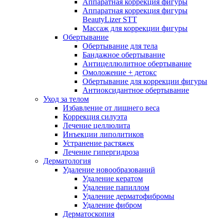
Аппаратная коррекция фигуры
Аппаратная коррекция фигуры
BeautyLizer STT
Массаж для коррекции фигуры
Обертывание
Обертывание для тела
Бандажное обертывание
Антицеллюлитное обертывание
Омоложение + детокс
Обертывание для коррекции фигуры
Антиоксидантное обертывание
Уход за телом
Избавление от лишнего веса
Коррекция силуэта
Лечение целлюлита
Инъекции липолитиков
Устранение растяжек
Лечение гипергидроза
Дерматология
Удаление новообразований
Удаление кератом
Удаление папиллом
Удаление дерматофибромы
Удаление фибром
Дерматоскопия