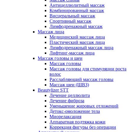
Антицеллюлитный массаж
Комбинированный массаж
Висцеральный массаж
Спортивный массаж
Лимфодренажный массаж
Массаж лица
Медицинский массаж лица
Пластический массаж лица
Лимфодренажный массаж лица
Лифтинг-массаж лица
Массаж головы и шеи
Массаж головы
Массаж головы для стимуляции роста
волос
Расслабляющий массаж головы
Массаж шеи (ШВЗ)
Beautylizer STT
Лечение целлюлита
Лечение фиброза
Уменьшение жировых отложений
Детокс-омоложение тела
Миорелаксация
Аппаратная подтяжка кожи
Коррекция фигуры без операции