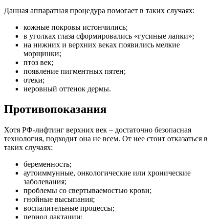
Данная аппаратная процедура помогает в таких случаях:
кожные покровы истончились;
в уголках глаза сформировались «гусиные лапки»;
на нижних и верхних веках появились мелкие
морщинки;
птоз век;
появление пигментных пятен;
отеки;
неровный оттенок дермы.
Противопоказания
Хотя РФ-лифтинг верхних век – достаточно безопасная
технология, подходит она не всем. От нее стоит отказаться в
таких случаях:
беременность;
аутоиммунные, онкологические или хронические
заболевания;
проблемы со свертываемостью крови;
гнойные высыпания;
воспалительные процессы;
период лактации;