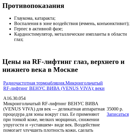
Противопоказания
Глаукома, катаракта;
Воспаления в зоне воздействия (ячмень, конъюнктивит);
Герпес в активной фазе;
Кардиостимулятор, металлические импланты в области
глаз;
Цены на RF-лифтинг глаз, верхнего и
нижнего века в Москве
Радиочастотная термоабляция.Микроигольчатый
RF-лифтинг ВЕНУС ВИВА (VENUS VIVA): веки
А16.30.054
Микроигольчатый RF-лифтинг ВЕНУС ВИВА
(VENUS VIVA) для век — деликатная аппаратная
35000 р.
процедура для зоны вокруг глаз. Ее применяют
Записаться
при тонкой коже, мелких морщинах, снижении
упругости и «уставшем» виде век. Воздействие
помогает улучшить плотность кожи, сделать