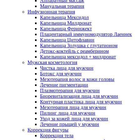
Аппаратный массаж
Мануальная терапия
Инфузионная терапия
Капельница Мексидол
Капельница Милдронат
Капельница Феринжект
Плацентарный иммуномодулятор Лаеннек
Капельница Цитофлавин
Капельница Золушка с глутатионом
Детокс-коктейль с реамберином
Капельница мексидол + милдронат
Мужская косметология
Чистка лица для мужчин
Ботокс для мужчин
Мезотерапия волос и кожи головы
Лечение пигментации
Плазмотерапия для мужчин
Биоревитализация лица для мужчин
Контурная пластика лица для мужчин
Мезотерапия лица для мужчин
Пилинг лица для мужчин
Уход за кожей лица для мужчин
Лечение прыщей у мужчин
Коррекция фигуры
Коррекция тела