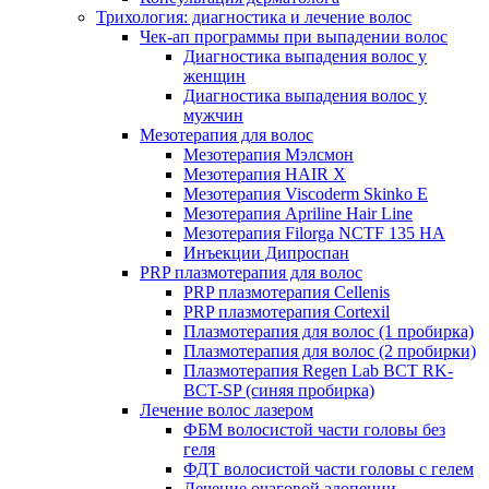
Трихология: диагностика и лечение волос
Чек-ап программы при выпадении волос
Диагностика выпадения волос у
женщин
Диагностика выпадения волос у
мужчин
Мезотерапия для волос
Мезотерапия Мэлсмон
Мезотерапия HAIR X
Мезотерапия Viscoderm Skinko E
Мезотерапия Apriline Hair Line
Мезотерапия Filorga NCTF 135 HA
Инъекции Дипроспан
PRP плазмотерапия для волос
PRP плазмотерапия Cellenis
PRP плазмотерапия Cortexil
Плазмотерапия для волос (1 пробирка)
Плазмотерапия для волос (2 пробирки)
Плазмотерапия Regen Lab BCT RK-
BCT-SP (синяя пробирка)
Лечение волос лазером
ФБМ волосистой части головы без
геля
ФДТ волосистой части головы с гелем
Лечение очаговой алопеции