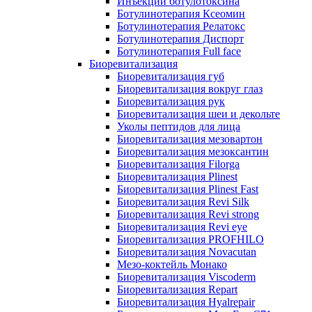
Инъекции ботулотоксина
Ботулинотерапия Ксеомин
Ботулинотерапия Релатокс
Ботулинотерапия Диспорт
Ботулинотерапия Full face
Биоревитализация
Биоревитализация губ
Биоревитализация вокруг глаз
Биоревитализация рук
Биоревитализация шеи и декольте
Уколы пептидов для лица
Биоревитализация мезовартон
Биоревитализация мезоксантин
Биоревитализация Filorga
Биоревитализация Plinest
Биоревитализация Plinest Fast
Биоревитализация Revi Silk
Биоревитализация Revi strong
Биоревитализация Revi eye
Биоревитализация PROFHILO
Биоревитализация Novacutan
Мезо-коктейль Монако
Биоревитализация Viscoderm
Биоревитализация Repart
Биоревитализация Hyalrepair