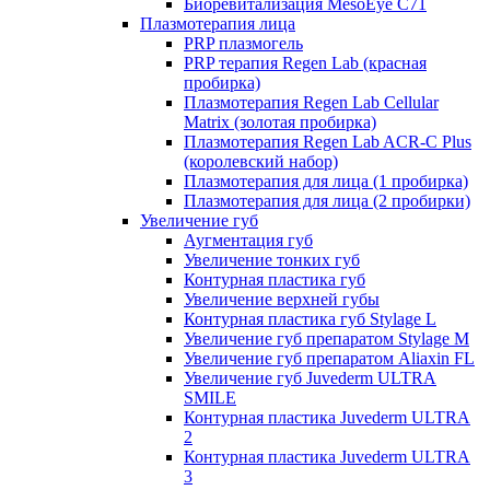
Биоревитализация MesoEye C71
Плазмотерапия лица
PRP плазмогель
PRP терапия Regen Lab (красная
пробирка)
Плазмотерапия Regen Lab Cellular
Matrix (золотая пробирка)
Плазмотерапия Regen Lab ACR-C Plus
(королевский набор)
Плазмотерапия для лица (1 пробирка)
Плазмотерапия для лица (2 пробирки)
Увеличение губ
Аугментация губ
Увеличение тонких губ
Контурная пластика губ
Увеличение верхней губы
Контурная пластика губ Stylage L
Увеличение губ препаратом Stylage M
Увеличение губ препаратом Aliaxin FL
Увеличение губ Juvederm ULTRA
SMILE
Контурная пластика Juvederm ULTRA
2
Контурная пластика Juvederm ULTRA
3