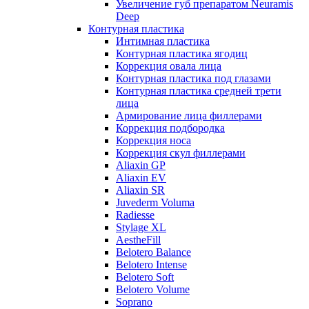
Увеличение губ препаратом Neuramis
Deep
Контурная пластика
Интимная пластика
Контурная пластика ягодиц
Коррекция овала лица
Контурная пластика под глазами
Контурная пластика средней трети
лица
Армирование лица филлерами
Коррекция подбородка
Коррекция носа
Коррекция скул филлерами
Aliaxin GP
Aliaxin EV
Aliaxin SR
Juvederm Voluma
Radiesse
Stylage XL
AestheFill
Belotero Balance
Belotero Intense
Belotero Soft
Belotero Volume
Soprano