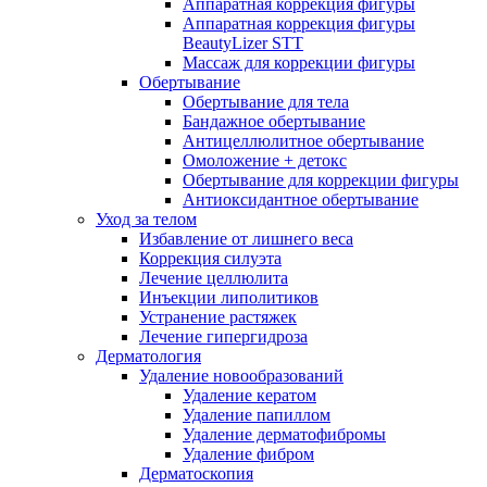
Аппаратная коррекция фигуры
Аппаратная коррекция фигуры
BeautyLizer STT
Массаж для коррекции фигуры
Обертывание
Обертывание для тела
Бандажное обертывание
Антицеллюлитное обертывание
Омоложение + детокс
Обертывание для коррекции фигуры
Антиоксидантное обертывание
Уход за телом
Избавление от лишнего веса
Коррекция силуэта
Лечение целлюлита
Инъекции липолитиков
Устранение растяжек
Лечение гипергидроза
Дерматология
Удаление новообразований
Удаление кератом
Удаление папиллом
Удаление дерматофибромы
Удаление фибром
Дерматоскопия