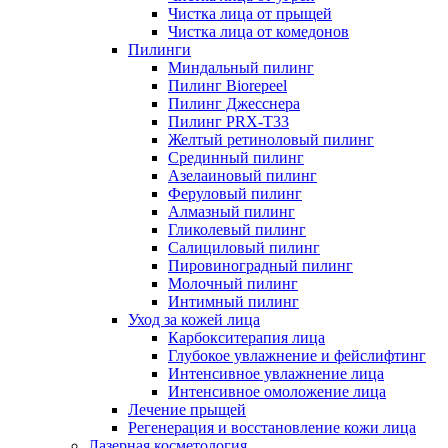
Чистка лица от прыщей
Чистка лица от комедонов
Пилинги
Миндальный пилинг
Пилинг Biorepeel
Пилинг Джесснера
Пилинг PRX-T33
Желтый ретиноловый пилинг
Срединный пилинг
Азелаиновый пилинг
Феруловый пилинг
Алмазный пилинг
Гликолевый пилинг
Салициловый пилинг
Пировиноградный пилинг
Молочный пилинг
Интимный пилинг
Уход за кожей лица
Карбокситерапия лица
Глубокое увлажнение и фейслифтинг
Интенсивное увлажнение лица
Интенсивное омоложение лица
Лечение прыщей
Регенерация и восстановление кожи лица
Лазерная косметология