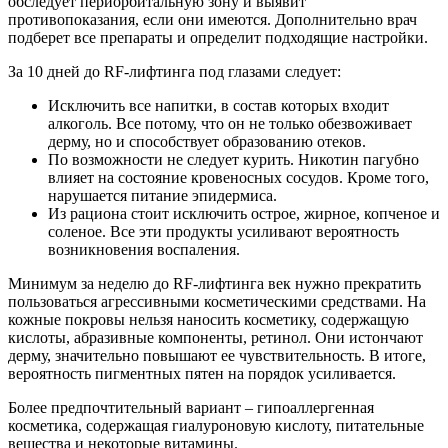
обследует периорбитальную зону и выявит
противопоказания, если они имеются. Дополнительно врач
подберет все препараты и определит подходящие настройки.
За 10 дней до RF-лифтинга под глазами следует:
Исключить все напитки, в состав которых входит
алкоголь. Все потому, что он не только обезвоживает
дерму, но и способствует образованию отеков.
По возможности не следует курить. Никотин пагубно
влияет на состояние кровеносных сосудов. Кроме того,
нарушается питание эпидермиса.
Из рациона стоит исключить острое, жирное, копченое и
соленое. Все эти продукты усиливают вероятность
возникновения воспаления.
Минимум за неделю до RF-лифтинга век нужно прекратить
пользоваться агрессивными косметическими средствами. На
кожные покровы нельзя наносить косметику, содержащую
кислоты, абразивные компоненты, ретинол. Они истончают
дерму, значительно повышают ее чувствительность. В итоге,
вероятность пигментных пятен на порядок усиливается.
Более предпочтительный вариант – гипоаллергенная
косметика, содержащая гиалуроновую кислоту, питательные
вещества и некоторые витамины.