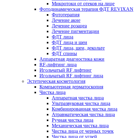
Микротоки от отеков на лице
Фотодинамическая терапия ФДТ REVIXAN
Фототерапия
Лечение акне
Лечение розацеа
Лечение пигментации
ФДТ лица
ФДТ лица и шеи
ФДТ лица, шеи, декольте
ФДТ спины
Аппаратная диагностика кожи
RF-лифтинг лица
Игольчатый RF лифтинг
Игольчатый RF лифтинг лица
Эстетическая косметология
Компьютерная дерматоскопия
Чистка лица
Аппаратная чистка лица
Ультразвуковая чистка лица
Комбинированная чистка лица
Атравматическая чистка лица
Ручная чистка лица
Механическая чистка лица
Чистка лица от черных точек
Чистка лица от угрей