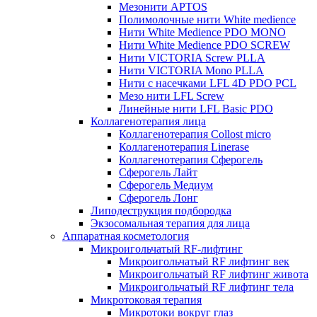
Мезонити APTOS
Полимолочные нити White medience
Нити White Medience PDO MONO
Нити White Medience PDO SCREW
Нити VICTORIA Screw PLLA
Нити VICTORIA Mono PLLA
Нити с насечками LFL 4D PDO PCL
Мезо нити LFL Screw
Линейные нити LFL Basic PDO
Коллагенотерапия лица
Коллагенотерапия Collost micro
Коллагенотерапия Linerase
Коллагенотерапия Сферогель
Сферогель Лайт
Сферогель Медиум
Сферогель Лонг
Липодеструкция подбородка
Экзосомальная терапия для лица
Аппаратная косметология
Микроигольчатый RF-лифтинг
Микроигольчатый RF лифтинг век
Микроигольчатый RF лифтинг живота
Микроигольчатый RF лифтинг тела
Микротоковая терапия
Микротоки вокруг глаз