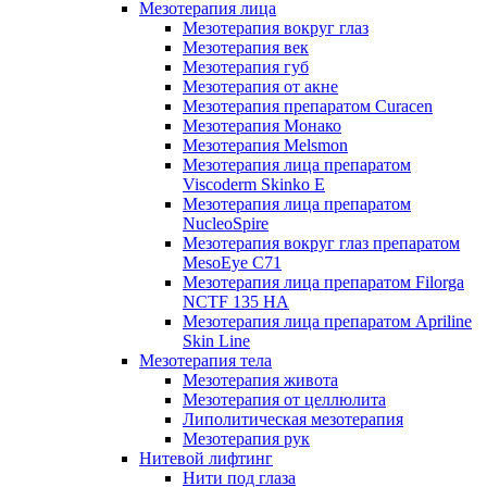
Мезотерапия лица
Мезотерапия вокруг глаз
Мезотерапия век
Мезотерапия губ
Мезотерапия от акне
Мезотерапия препаратом Curacen
Мезотерапия Монако
Мезотерапия Melsmon
Мезотерапия лица препаратом
Viscoderm Skinko E
Мезотерапия лица препаратом
NucleoSpire
Мезотерапия вокруг глаз препаратом
MesoEye С71
Мезотерапия лица препаратом Filorga
NCTF 135 HA
Мезотерапия лица препаратом Apriline
Skin Line
Мезотерапия тела
Мезотерапия живота
Мезотерапия от целлюлита
Липолитическая мезотерапия
Мезотерапия рук
Нитевой лифтинг
Нити под глаза