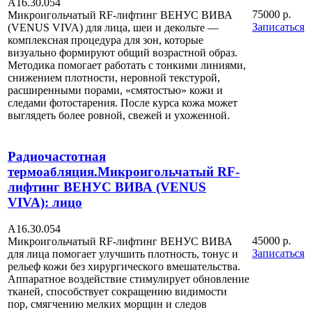
А16.30.054
75000 р.
Микроигольчатый RF-лифтинг ВЕНУС ВИВА
Записаться
(VENUS VIVA) для лица, шеи и декольте —
комплексная процедура для зон, которые
визуально формируют общий возрастной образ.
Методика помогает работать с тонкими линиями,
снижением плотности, неровной текстурой,
расширенными порами, «смятостью» кожи и
следами фотостарения. После курса кожа может
выглядеть более ровной, свежей и ухоженной.
Радиочастотная
термоабляция.Микроигольчатый RF-
лифтинг ВЕНУС ВИВА (VENUS
VIVA): лицо
А16.30.054
45000 р.
Микроигольчатый RF-лифтинг ВЕНУС ВИВА
Записаться
для лица помогает улучшить плотность, тонус и
рельеф кожи без хирургического вмешательства.
Аппаратное воздействие стимулирует обновление
тканей, способствует сокращению видимости
пор, смягчению мелких морщин и следов