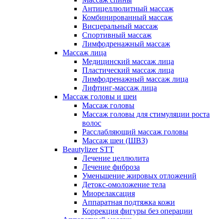
Антицеллюлитный массаж
Комбинированный массаж
Висцеральный массаж
Спортивный массаж
Лимфодренажный массаж
Массаж лица
Медицинский массаж лица
Пластический массаж лица
Лимфодренажный массаж лица
Лифтинг-массаж лица
Массаж головы и шеи
Массаж головы
Массаж головы для стимуляции роста
волос
Расслабляющий массаж головы
Массаж шеи (ШВЗ)
Beautylizer STT
Лечение целлюлита
Лечение фиброза
Уменьшение жировых отложений
Детокс-омоложение тела
Миорелаксация
Аппаратная подтяжка кожи
Коррекция фигуры без операции