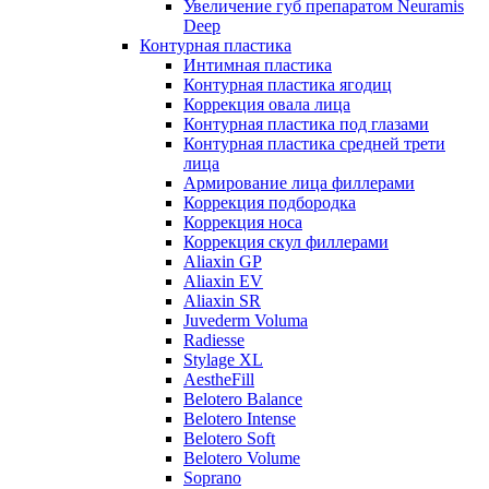
Увеличение губ препаратом Neuramis
Deep
Контурная пластика
Интимная пластика
Контурная пластика ягодиц
Коррекция овала лица
Контурная пластика под глазами
Контурная пластика средней трети
лица
Армирование лица филлерами
Коррекция подбородка
Коррекция носа
Коррекция скул филлерами
Aliaxin GP
Aliaxin EV
Aliaxin SR
Juvederm Voluma
Radiesse
Stylage XL
AestheFill
Belotero Balance
Belotero Intense
Belotero Soft
Belotero Volume
Soprano