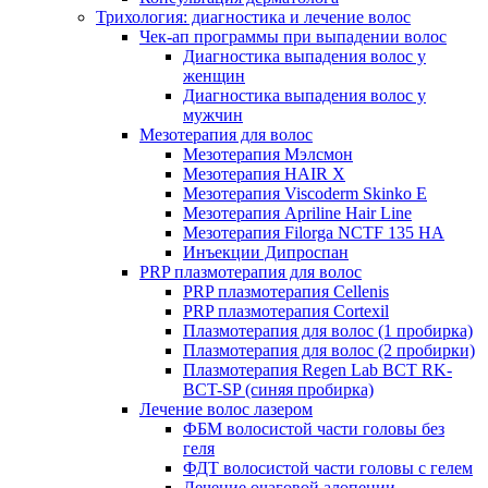
Трихология: диагностика и лечение волос
Чек-ап программы при выпадении волос
Диагностика выпадения волос у
женщин
Диагностика выпадения волос у
мужчин
Мезотерапия для волос
Мезотерапия Мэлсмон
Мезотерапия HAIR X
Мезотерапия Viscoderm Skinko E
Мезотерапия Apriline Hair Line
Мезотерапия Filorga NCTF 135 HA
Инъекции Дипроспан
PRP плазмотерапия для волос
PRP плазмотерапия Cellenis
PRP плазмотерапия Cortexil
Плазмотерапия для волос (1 пробирка)
Плазмотерапия для волос (2 пробирки)
Плазмотерапия Regen Lab BCT RK-
BCT-SP (синяя пробирка)
Лечение волос лазером
ФБМ волосистой части головы без
геля
ФДТ волосистой части головы с гелем
Лечение очаговой алопеции