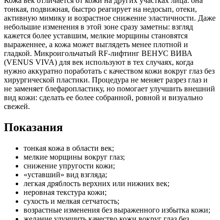
Кожа век отличается от кожи на других участках лица: она
тонкая, подвижная, быстро реагирует на недосып, отеки,
активную мимику и возрастное снижение эластичности. Даже
небольшие изменения в этой зоне сразу заметны: взгляд
кажется более уставшим, мелкие морщины становятся
выраженнее, а кожа может выглядеть менее плотной и
гладкой. Микроигольчатый RF-лифтинг ВЕНУС ВИВА
(VENUS VIVA) для век используют в тех случаях, когда
нужно аккуратно поработать с качеством кожи вокруг глаз без
хирургической пластики. Процедура не меняет разрез глаз и
не заменяет блефаропластику, но помогает улучшить внешний
вид кожи: сделать ее более собранной, ровной и визуально
свежей.
Показания
тонкая кожа в области век;
мелкие морщины вокруг глаз;
снижение упругости кожи;
«уставший» вид взгляда;
легкая дряблость верхних или нижних век;
неровная текстура кожи;
сухость и мелкая сетчатость;
возрастные изменения без выраженного избытка кожи;
желание улучшить качество кожи вокруг глаз без