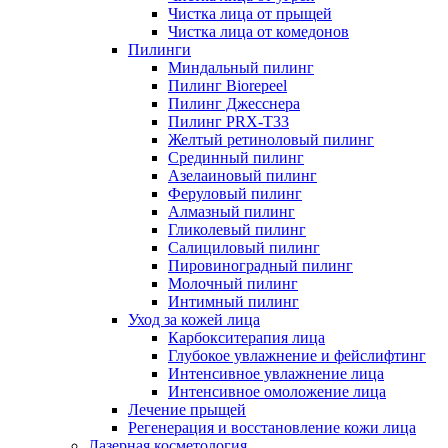
Чистка лица от прыщей
Чистка лица от комедонов
Пилинги
Миндальный пилинг
Пилинг Biorepeel
Пилинг Джесснера
Пилинг PRX-T33
Желтый ретиноловый пилинг
Срединный пилинг
Азелаиновый пилинг
Феруловый пилинг
Алмазный пилинг
Гликолевый пилинг
Салициловый пилинг
Пировиноградный пилинг
Молочный пилинг
Интимный пилинг
Уход за кожей лица
Карбокситерапия лица
Глубокое увлажнение и фейслифтинг
Интенсивное увлажнение лица
Интенсивное омоложение лица
Лечение прыщей
Регенерация и восстановление кожи лица
Лазерная косметология