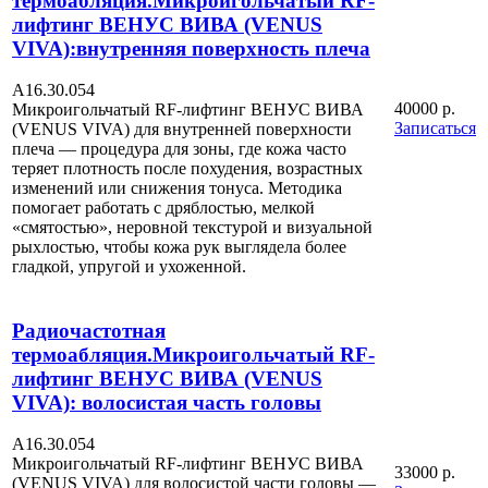
термоабляция.Микроигольчатый RF-
лифтинг ВЕНУС ВИВА (VENUS
VIVA):внутренняя поверхность плеча
А16.30.054
40000 р.
Микроигольчатый RF-лифтинг ВЕНУС ВИВА
Записаться
(VENUS VIVA) для внутренней поверхности
плеча — процедура для зоны, где кожа часто
теряет плотность после похудения, возрастных
изменений или снижения тонуса. Методика
помогает работать с дряблостью, мелкой
«смятостью», неровной текстурой и визуальной
рыхлостью, чтобы кожа рук выглядела более
гладкой, упругой и ухоженной.
Радиочастотная
термоабляция.Микроигольчатый RF-
лифтинг ВЕНУС ВИВА (VENUS
VIVA): волосистая часть головы
А16.30.054
Микроигольчатый RF-лифтинг ВЕНУС ВИВА
33000 р.
(VENUS VIVA) для волосистой части головы —