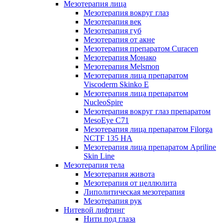
Мезотерапия лица
Мезотерапия вокруг глаз
Мезотерапия век
Мезотерапия губ
Мезотерапия от акне
Мезотерапия препаратом Curacen
Мезотерапия Монако
Мезотерапия Melsmon
Мезотерапия лица препаратом
Viscoderm Skinko E
Мезотерапия лица препаратом
NucleoSpire
Мезотерапия вокруг глаз препаратом
MesoEye С71
Мезотерапия лица препаратом Filorga
NCTF 135 HA
Мезотерапия лица препаратом Apriline
Skin Line
Мезотерапия тела
Мезотерапия живота
Мезотерапия от целлюлита
Липолитическая мезотерапия
Мезотерапия рук
Нитевой лифтинг
Нити под глаза