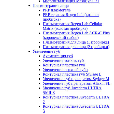
Биоревитализация MesoEye C71
Плазмотерапия лица
PRP плазмогель
PRP терапия Regen Lab (красная
пробирка)
Плазмотерапия Regen Lab Cellular
Matrix (золотая пробирка)
Плазмотерапия Regen Lab ACR-C Plus
(королевский набор)
Плазмотерапия для лица (1 пробирка)
Плазмотерапия для лица (2 пробирки)
Увеличение губ
Аугментация губ
Увеличение тонких губ
Контурная пластика губ
Увеличение верхней губы
Контурная пластика губ Stylage L
Увеличение губ препаратом Stylage M
Увеличение губ препаратом Aliaxin FL
Увеличение губ Juvederm ULTRA
SMILE
Контурная пластика Juvederm ULTRA
2
Контурная пластика Juvederm ULTRA
3