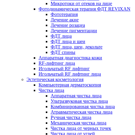
Микротоки от отеков на лице
Фотодинамическая терапия ФДТ REVIXAN
Фототерапия
Лечение акне
Лечение розацеа
Лечение пигментации
ФДТ лица
ФДТ лица и шеи
ФДТ лица, шеи, декольте
ФДТ спины
Аппаратная диагностика кожи
RF-лифтинг лица
Игольчатый RF лифтинг
Игольчатый RF лифтинг лица
Эстетическая косметология
Компьютерная дерматоскопия
Чистка лица
Аппаратная чистка лица
Ультразвуковая чистка лица
Комбинированная чистка лица
Атравматическая чистка лица
Ручная чистка лица
Механическая чистка лица
Чистка лица от черных точек
Чистка лица от угрей