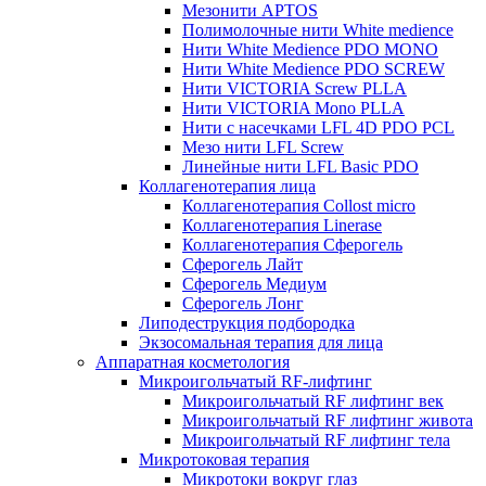
Мезонити APTOS
Полимолочные нити White medience
Нити White Medience PDO MONO
Нити White Medience PDO SCREW
Нити VICTORIA Screw PLLA
Нити VICTORIA Mono PLLA
Нити с насечками LFL 4D PDO PCL
Мезо нити LFL Screw
Линейные нити LFL Basic PDO
Коллагенотерапия лица
Коллагенотерапия Collost micro
Коллагенотерапия Linerase
Коллагенотерапия Сферогель
Сферогель Лайт
Сферогель Медиум
Сферогель Лонг
Липодеструкция подбородка
Экзосомальная терапия для лица
Аппаратная косметология
Микроигольчатый RF-лифтинг
Микроигольчатый RF лифтинг век
Микроигольчатый RF лифтинг живота
Микроигольчатый RF лифтинг тела
Микротоковая терапия
Микротоки вокруг глаз