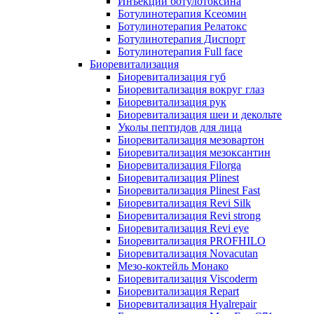
Инъекции ботулотоксина
Ботулинотерапия Ксеомин
Ботулинотерапия Релатокс
Ботулинотерапия Диспорт
Ботулинотерапия Full face
Биоревитализация
Биоревитализация губ
Биоревитализация вокруг глаз
Биоревитализация рук
Биоревитализация шеи и декольте
Уколы пептидов для лица
Биоревитализация мезовартон
Биоревитализация мезоксантин
Биоревитализация Filorga
Биоревитализация Plinest
Биоревитализация Plinest Fast
Биоревитализация Revi Silk
Биоревитализация Revi strong
Биоревитализация Revi eye
Биоревитализация PROFHILO
Биоревитализация Novacutan
Мезо-коктейль Монако
Биоревитализация Viscoderm
Биоревитализация Repart
Биоревитализация Hyalrepair