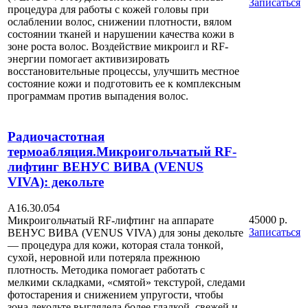
Записаться
процедура для работы с кожей головы при
ослаблении волос, снижении плотности, вялом
состоянии тканей и нарушении качества кожи в
зоне роста волос. Воздействие микроигл и RF-
энергии помогает активизировать
восстановительные процессы, улучшить местное
состояние кожи и подготовить ее к комплексным
программам против выпадения волос.
Радиочастотная
термоабляция.Микроигольчатый RF-
лифтинг ВЕНУС ВИВА (VENUS
VIVA): декольте
А16.30.054
45000 р.
Микроигольчатый RF-лифтинг на аппарате
Записаться
ВЕНУС ВИВА (VENUS VIVA) для зоны декольте
— процедура для кожи, которая стала тонкой,
сухой, неровной или потеряла прежнюю
плотность. Методика помогает работать с
мелкими складками, «смятой» текстурой, следами
фотостарения и снижением упругости, чтобы
зона декольте выглядела более гладкой, свежей и