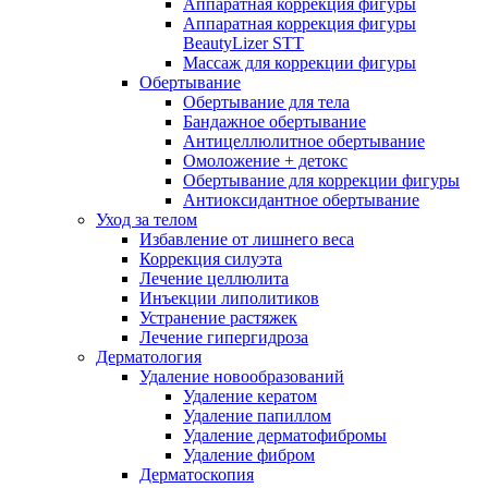
Аппаратная коррекция фигуры
Аппаратная коррекция фигуры
BeautyLizer STT
Массаж для коррекции фигуры
Обертывание
Обертывание для тела
Бандажное обертывание
Антицеллюлитное обертывание
Омоложение + детокс
Обертывание для коррекции фигуры
Антиоксидантное обертывание
Уход за телом
Избавление от лишнего веса
Коррекция силуэта
Лечение целлюлита
Инъекции липолитиков
Устранение растяжек
Лечение гипергидроза
Дерматология
Удаление новообразований
Удаление кератом
Удаление папиллом
Удаление дерматофибромы
Удаление фибром
Дерматоскопия