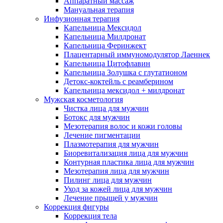
Аппаратный массаж
Мануальная терапия
Инфузионная терапия
Капельница Мексидол
Капельница Милдронат
Капельница Феринжект
Плацентарный иммуномодулятор Лаеннек
Капельница Цитофлавин
Капельница Золушка с глутатионом
Детокс-коктейль с реамберином
Капельница мексидол + милдронат
Мужская косметология
Чистка лица для мужчин
Ботокс для мужчин
Мезотерапия волос и кожи головы
Лечение пигментации
Плазмотерапия для мужчин
Биоревитализация лица для мужчин
Контурная пластика лица для мужчин
Мезотерапия лица для мужчин
Пилинг лица для мужчин
Уход за кожей лица для мужчин
Лечение прыщей у мужчин
Коррекция фигуры
Коррекция тела